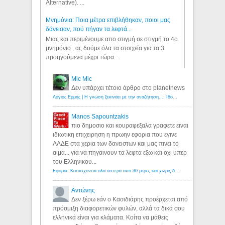
Alternative). ...
Μνημόνια: Ποια μέτρα επιβλήθηκαν, ποιοι μας
δάνεισαν, πού πήγαν τα λεφτά...
Μιας και περιμένουμε απο στιγμή σε στιγμή το 4ο
μνημόνιο , ας δούμε όλα τα στοιχεία για τα 3
προηγούμενα μέχρι τώρα...
Mic Mic
Δεν υπάρχει τέτοιο άρθρο στο planetnews
Λόγιος Ερμής | Η γνώση ξεκινάει με την αναζήτηση...: Ιδού οι 18 που χρωστούν 11 δις ευρώ!
Manos Sapountzakis
πιο δημοσιο και κουραφεξαλα γραφετε ειναι
ιδιωτικη επιχειρηση η πρωην εφορια που εγινε
ΑΑΔΕ στα χερια των δανειστων και μας πινει το
αιμα... για να πηγαινουν τα λεφτα εξω και οχι υπερ
του Ελληνικου...
Εφορία: Κατάσχονται όλα ύστερα από 30 μέρες και χωρίς δικαστικές αποφάσεις - Λόγιος Ερμής
Αντώνης
Δεν ξέρω εάν ο Κασιδιάρης προέρχεται από
πρόσμιξη διαφορετικών φυλών, αλλά τα δικά σου
ελληνικά είναι για κλάματα. Κοίτα να μάθεις