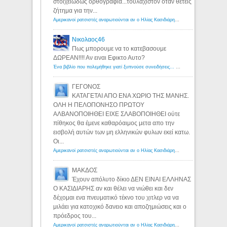
στοιχειωδώς ορθογραφία...τουλάχιστον όταν θέτεις
ζήτημα για την...
Αμερικανοί ρατσιστές αναρωτιούνται αν ο Ηλίας Κασιδιάρης ανήκει στη λευκή φυλή... - Λόγιος Ερμής
Νικολαος46
Πως μπορουμε να το κατεβασουμε
ΔΩΡΕΑΝ!!!! Αν ειναι Εφικτο Αυτο?
Ένα βιβλίο που πολεμήθηκε γιατί ξυπνούσε συνειδήσεις... - Λόγιος Ερμής | Η γνώση ξεκινάει με την αναζήτηση...
ΓΕΓΟΝΟΣ
ΚΑΤΑΓΕΤΑΙ ΑΠΟ ΕΝΑ ΧΩΡΙΟ ΤΗΣ ΜΑΝΗΣ.
ΟΛΗ Η ΠΕΛΟΠΟΝΗΣΟ ΠΡΩΤΟΥ
ΑΛΒΑΝΟΠΟΙΗΘΕΙ ΕΙΧΕ ΣΛΑΒΟΠΟΙΗΘΕΙ ούτε
πίθηκος θα έμενε καθαρόαιμος μετα απο την
εισβολή αυτών των μη ελληνικών φυλων εκεί κατω.
Οι...
Αμερικανοί ρατσιστές αναρωτιούνται αν ο Ηλίας Κασιδιάρης ανήκει στη λευκή φυλή... - Λόγιος Ερμής
ΜΑΚΔΟΣ
Έχουν απόλυτο δίκιο ΔΕΝ ΕΙΝΑΙ ΕΛΛΗΝΑΣ
Ο ΚΑΣΙΔΙΑΡΗΣ αν και θέλει να νιώθει και δεν
δέχομαι ενα πνευματικό τέκνο του χιτλερ να να
μιλάει για κατοχικό δανειο και αποζημιώσεις και ο
πρόεδρος του...
Αμερικανοί ρατσιστές αναρωτιούνται αν ο Ηλίας Κασιδιάρης ανήκει στη λευκή φυλή... - Λόγιος Ερμής