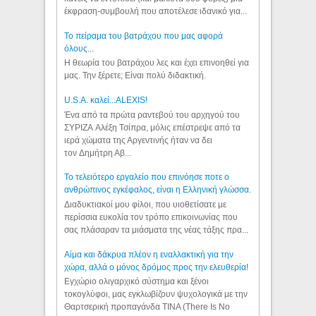
έκφραση-συμβουλή που αποτέλεσε ιδανικό για...
Το πείραμα του βατράχου που μας αφορά
όλους...
Η θεωρία του βατράχου λες και έχει επινοηθεί για
μας. Την ξέρετε; Είναι πολύ διδακτική.
U.S.A. καλεί...ALEXIS!
Ένα από τα πρώτα ραντεβού του αρχηγού του
ΣΥΡΙΖΑ Αλέξη Τσίπρα, μόλις επέστρεψε από τα
ιερά χώματα της Αργεντινής ήταν να δει
τον Δημήτρη Αβ...
Το τελειότερο εργαλείο που επινόησε ποτε ο
ανθρώπινος εγκέφαλος, είναι η Ελληνική γλώσσα.
Διαδυκτιακοί μου φίλοι, που υιοθετίσατε με
περίσσια ευκολία τον τρόπο επικοινωνίας που
σας πλάσαραν τα μιάσματα της νέας τάξης πρα...
Αίμα και δάκρυα πλέον η εναλλακτική για την
χώρα, αλλά ο μόνος δρόμος προς την ελευθερία!
Εγχώριο ολιγαρχικό σύστημα και ξένοι
τοκογλύφοι, μας εγκλωβίζουν ψυχολογικά με την
Θαρτσερική προπαγάνδα TINA (There Is No