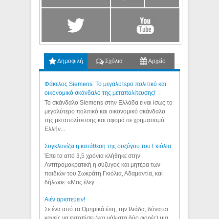
Δημοφιλή
Σχόλια
Αρχείο
Φάκελος Siemens: Το μεγαλύτερο πολιτικό και
οικονομικό σκάνδαλο της μεταπολίτευσης!
Το σκάνδαλο Siemens στην Ελλάδα είναι ίσως το
μεγαλύτερο πολιτικό και οικονομικό σκάνδαλο
της μεταπολίτευσης και αφορά σε χρηματισμό
Ελλήν...
Συγκλονίζει η κατάθεση της συζύγου του Γκιόλια
Έπειτα από 3,5 χρόνια κλήθηκε στην
Αντιτρομοκρατική η σύζυγος και μητέρα των
παιδιών του Σωκράτη Γκιόλια, Αδαμαντία, και
δήλωσε: «Μας έλεγ...
Aιέν αριστεύειν!
Σε ένα από τα Ομηρικά έπη, την Ιλιάδα, δύναται
κανείς να εντοπίσει (και μάλιστα δύο φορές) μια