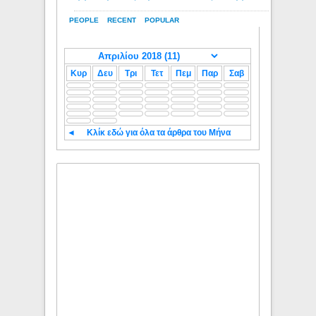
PEOPLE
RECENT
POPULAR
Κυρ
Δευ
Τρι
Τετ
Πεμ
Παρ
Σαβ
◄
Κλίκ εδώ για όλα τα άρθρα του Μήνα