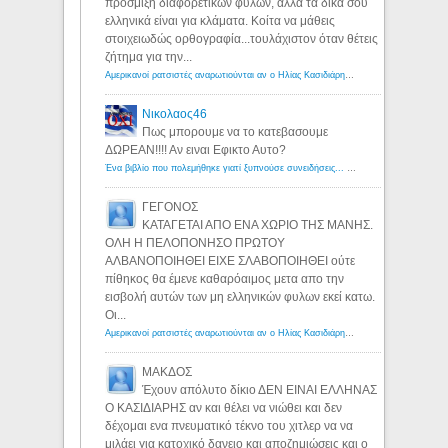
πρόσμιξη διαφορετικών φυλών, αλλά τα δικά σου
ελληνικά είναι για κλάματα. Κοίτα να μάθεις
στοιχειωδώς ορθογραφία...τουλάχιστον όταν θέτεις
ζήτημα για την...
Αμερικανοί ρατσιστές αναρωτιούνται αν ο Ηλίας Κασιδιάρης ανήκει στη λευκή φυλή... - Λόγιος Ερμής
Νικολαος46
Πως μπορουμε να το κατεβασουμε
ΔΩΡΕΑΝ!!!! Αν ειναι Εφικτο Αυτο?
Ένα βιβλίο που πολεμήθηκε γιατί ξυπνούσε συνειδήσεις... - Λόγιος Ερμής | Η γνώση ξεκινάει με την αναζήτηση...
ΓΕΓΟΝΟΣ
ΚΑΤΑΓΕΤΑΙ ΑΠΟ ΕΝΑ ΧΩΡΙΟ ΤΗΣ ΜΑΝΗΣ.
ΟΛΗ Η ΠΕΛΟΠΟΝΗΣΟ ΠΡΩΤΟΥ
ΑΛΒΑΝΟΠΟΙΗΘΕΙ ΕΙΧΕ ΣΛΑΒΟΠΟΙΗΘΕΙ ούτε
πίθηκος θα έμενε καθαρόαιμος μετα απο την
εισβολή αυτών των μη ελληνικών φυλων εκεί κατω.
Οι...
Αμερικανοί ρατσιστές αναρωτιούνται αν ο Ηλίας Κασιδιάρης ανήκει στη λευκή φυλή... - Λόγιος Ερμής
ΜΑΚΔΟΣ
Έχουν απόλυτο δίκιο ΔΕΝ ΕΙΝΑΙ ΕΛΛΗΝΑΣ
Ο ΚΑΣΙΔΙΑΡΗΣ αν και θέλει να νιώθει και δεν
δέχομαι ενα πνευματικό τέκνο του χιτλερ να να
μιλάει για κατοχικό δανειο και αποζημιώσεις και ο