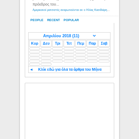
πρόεδρος του...
Αμερικανοί ρατσιστές αναρωτιούνται αν ο Ηλίας Κασιδιάρης ανήκει στη λευκή φυλή... - Λόγιος Ερμής
PEOPLE
RECENT
POPULAR
Κυρ
Δευ
Τρι
Τετ
Πεμ
Παρ
Σαβ
◄
Κλίκ εδώ για όλα τα άρθρα του Μήνα