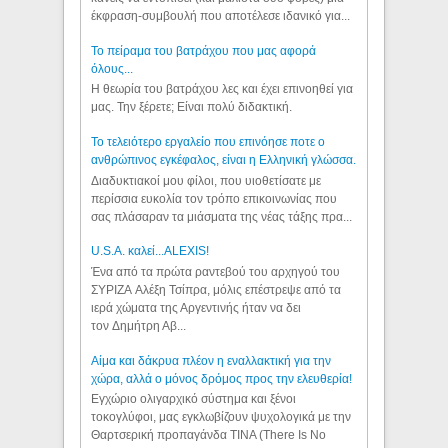
έκφραση-συμβουλή που αποτέλεσε ιδανικό για...
Το πείραμα του βατράχου που μας αφορά
όλους...
Η θεωρία του βατράχου λες και έχει επινοηθεί για
μας. Την ξέρετε; Είναι πολύ διδακτική.
Το τελειότερο εργαλείο που επινόησε ποτε ο
ανθρώπινος εγκέφαλος, είναι η Ελληνική γλώσσα.
Διαδυκτιακοί μου φίλοι, που υιοθετίσατε με
περίσσια ευκολία τον τρόπο επικοινωνίας που
σας πλάσαραν τα μιάσματα της νέας τάξης πρα...
U.S.A. καλεί...ALEXIS!
Ένα από τα πρώτα ραντεβού του αρχηγού του
ΣΥΡΙΖΑ Αλέξη Τσίπρα, μόλις επέστρεψε από τα
ιερά χώματα της Αργεντινής ήταν να δει
τον Δημήτρη Αβ...
Αίμα και δάκρυα πλέον η εναλλακτική για την
χώρα, αλλά ο μόνος δρόμος προς την ελευθερία!
Εγχώριο ολιγαρχικό σύστημα και ξένοι
τοκογλύφοι, μας εγκλωβίζουν ψυχολογικά με την
Θαρτσερική προπαγάνδα TINA (There Is No