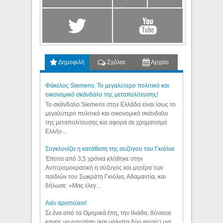
Δημοφιλή
Σχόλια
Αρχείο
Φάκελος Siemens: Το μεγαλύτερο πολιτικό και
οικονομικό σκάνδαλο της μεταπολίτευσης!
Το σκάνδαλο Siemens στην Ελλάδα είναι ίσως το
μεγαλύτερο πολιτικό και οικονομικό σκάνδαλο
της μεταπολίτευσης και αφορά σε χρηματισμό
Ελλήν...
Συγκλονίζει η κατάθεση της συζύγου του Γκιόλια
Έπειτα από 3,5 χρόνια κλήθηκε στην
Αντιτρομοκρατική η σύζυγος και μητέρα των
παιδιών του Σωκράτη Γκιόλια, Αδαμαντία, και
δήλωσε: «Μας έλεγ...
Aιέν αριστεύειν!
Σε ένα από τα Ομηρικά έπη, την Ιλιάδα, δύναται
κανείς να εντοπίσει (και μάλιστα δύο φορές) μια