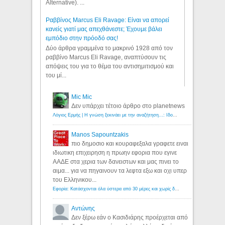
Alternative). ...
Ραββίνος Marcus Eli Ravage: Είναι να απορεί
κανείς γιατί μας απεχθάνεστε; Έχουμε βάλει
εμπόδιο στην πρόοδό σας!
Δύο άρθρα γραμμένα το μακρινό 1928 από τον
ραββίνο Marcus Eli Ravage, αναπτύσουν τις
απόψεις του για το θέμα του αντισημιτισμού και
του μί...
Mic Mic
Δεν υπάρχει τέτοιο άρθρο στο planetnews
Λόγιος Ερμής | Η γνώση ξεκινάει με την αναζήτηση...: Ιδού οι 18 που χρωστούν 11 δις ευρώ!
Manos Sapountzakis
πιο δημοσιο και κουραφεξαλα γραφετε ειναι
ιδιωτικη επιχειρηση η πρωην εφορια που εγινε
ΑΑΔΕ στα χερια των δανειστων και μας πινει το
αιμα... για να πηγαινουν τα λεφτα εξω και οχι υπερ
του Ελληνικου...
Εφορία: Κατάσχονται όλα ύστερα από 30 μέρες και χωρίς δικαστικές αποφάσεις - Λόγιος Ερμής
Αντώνης
Δεν ξέρω εάν ο Κασιδιάρης προέρχεται από