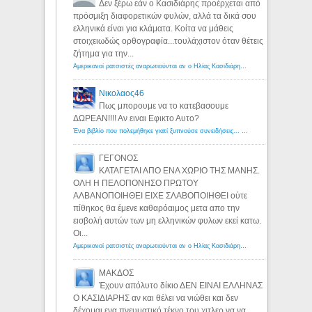
Δεν ξέρω εάν ο Κασιδιάρης προέρχεται από
πρόσμιξη διαφορετικών φυλών, αλλά τα δικά σου
ελληνικά είναι για κλάματα. Κοίτα να μάθεις
στοιχειωδώς ορθογραφία...τουλάχιστον όταν θέτεις
ζήτημα για την...
Αμερικανοί ρατσιστές αναρωτιούνται αν ο Ηλίας Κασιδιάρης ανήκει στη λευκή φυλή... - Λόγιος Ερμής
Νικολαος46
Πως μπορουμε να το κατεβασουμε
ΔΩΡΕΑΝ!!!! Αν ειναι Εφικτο Αυτο?
Ένα βιβλίο που πολεμήθηκε γιατί ξυπνούσε συνειδήσεις... - Λόγιος Ερμής | Η γνώση ξεκινάει με την αναζήτηση...
ΓΕΓΟΝΟΣ
ΚΑΤΑΓΕΤΑΙ ΑΠΟ ΕΝΑ ΧΩΡΙΟ ΤΗΣ ΜΑΝΗΣ.
ΟΛΗ Η ΠΕΛΟΠΟΝΗΣΟ ΠΡΩΤΟΥ
ΑΛΒΑΝΟΠΟΙΗΘΕΙ ΕΙΧΕ ΣΛΑΒΟΠΟΙΗΘΕΙ ούτε
πίθηκος θα έμενε καθαρόαιμος μετα απο την
εισβολή αυτών των μη ελληνικών φυλων εκεί κατω.
Οι...
Αμερικανοί ρατσιστές αναρωτιούνται αν ο Ηλίας Κασιδιάρης ανήκει στη λευκή φυλή... - Λόγιος Ερμής
ΜΑΚΔΟΣ
Έχουν απόλυτο δίκιο ΔΕΝ ΕΙΝΑΙ ΕΛΛΗΝΑΣ
Ο ΚΑΣΙΔΙΑΡΗΣ αν και θέλει να νιώθει και δεν
δέχομαι ενα πνευματικό τέκνο του χιτλερ να να