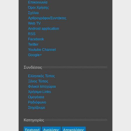
Eπικοινωνία
Όροι Χρήσης
Σχόλια
Αρθρογράφοι/Συντάκτες
Web TV
Android application
RSS
Facebook
Twitter
Youtube Channel
Google+
Συνδέσεις
Ελληνικός Τύπος
Ξένος Τύπος
Φιλικοί Ιστοχώροι
Χρήσιμα Links
Ομογένεια
Ραδιόφωνο
Στηρίζουμε
Κατηγορίες
Featured
Αναλύσεις
Αποκαλύψεις