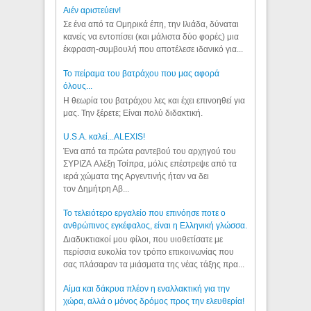
Aιέν αριστεύειν!
Σε ένα από τα Ομηρικά έπη, την Ιλιάδα, δύναται
κανείς να εντοπίσει (και μάλιστα δύο φορές) μια
έκφραση-συμβουλή που αποτέλεσε ιδανικό για...
Το πείραμα του βατράχου που μας αφορά
όλους...
Η θεωρία του βατράχου λες και έχει επινοηθεί για
μας. Την ξέρετε; Είναι πολύ διδακτική.
U.S.A. καλεί...ALEXIS!
Ένα από τα πρώτα ραντεβού του αρχηγού του
ΣΥΡΙΖΑ Αλέξη Τσίπρα, μόλις επέστρεψε από τα
ιερά χώματα της Αργεντινής ήταν να δει
τον Δημήτρη Αβ...
Το τελειότερο εργαλείο που επινόησε ποτε ο
ανθρώπινος εγκέφαλος, είναι η Ελληνική γλώσσα.
Διαδυκτιακοί μου φίλοι, που υιοθετίσατε με
περίσσια ευκολία τον τρόπο επικοινωνίας που
σας πλάσαραν τα μιάσματα της νέας τάξης πρα...
Αίμα και δάκρυα πλέον η εναλλακτική για την
χώρα, αλλά ο μόνος δρόμος προς την ελευθερία!