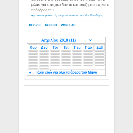
μιλάει για κατοχικό δανειο και αποζημιώσεις και ο
πρόεδρος του...
Αμερικανοί ρατσιστές αναρωτιούνται αν ο Ηλίας Κασιδιάρης ανήκει στη λευκή φυλή... - Λόγιος Ερμής
PEOPLE
RECENT
POPULAR
Κυρ
Δευ
Τρι
Τετ
Πεμ
Παρ
Σαβ
◄
Κλίκ εδώ για όλα τα άρθρα του Μήνα