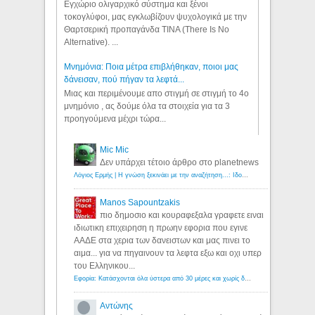
Εγχώριο ολιγαρχικό σύστημα και ξένοι
τοκογλύφοι, μας εγκλωβίζουν ψυχολογικά με την
Θαρτσερική προπαγάνδα TINA (There Is No
Alternative). ...
Μνημόνια: Ποια μέτρα επιβλήθηκαν, ποιοι μας
δάνεισαν, πού πήγαν τα λεφτά...
Μιας και περιμένουμε απο στιγμή σε στιγμή το 4ο
μνημόνιο , ας δούμε όλα τα στοιχεία για τα 3
προηγούμενα μέχρι τώρα...
Mic Mic
Δεν υπάρχει τέτοιο άρθρο στο planetnews
Λόγιος Ερμής | Η γνώση ξεκινάει με την αναζήτηση...: Ιδού οι 18 που χρωστούν 11 δις ευρώ!
Manos Sapountzakis
πιο δημοσιο και κουραφεξαλα γραφετε ειναι
ιδιωτικη επιχειρηση η πρωην εφορια που εγινε
ΑΑΔΕ στα χερια των δανειστων και μας πινει το
αιμα... για να πηγαινουν τα λεφτα εξω και οχι υπερ
του Ελληνικου...
Εφορία: Κατάσχονται όλα ύστερα από 30 μέρες και χωρίς δικαστικές αποφάσεις - Λόγιος Ερμής
Αντώνης