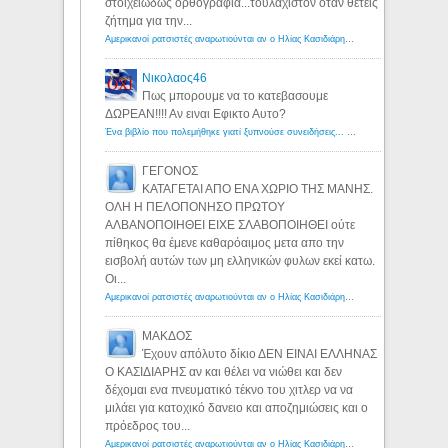
στοιχειωδώς ορθογραφία...τουλάχιστον όταν θέτεις
ζήτημα για την...
Αμερικανοί ρατσιστές αναρωτιούνται αν ο Ηλίας Κασιδιάρης ανήκει στη λευκή φυλή... - Λόγιος Ερμής
Νικολαος46
Πως μπορουμε να το κατεβασουμε
ΔΩΡΕΑΝ!!!! Αν ειναι Εφικτο Αυτο?
Ένα βιβλίο που πολεμήθηκε γιατί ξυπνούσε συνειδήσεις... - Λόγιος Ερμής | Η γνώση ξεκινάει με την αναζήτηση...
ΓΕΓΟΝΟΣ
ΚΑΤΑΓΕΤΑΙ ΑΠΟ ΕΝΑ ΧΩΡΙΟ ΤΗΣ ΜΑΝΗΣ.
ΟΛΗ Η ΠΕΛΟΠΟΝΗΣΟ ΠΡΩΤΟΥ
ΑΛΒΑΝΟΠΟΙΗΘΕΙ ΕΙΧΕ ΣΛΑΒΟΠΟΙΗΘΕΙ ούτε
πίθηκος θα έμενε καθαρόαιμος μετα απο την
εισβολή αυτών των μη ελληνικών φυλων εκεί κατω.
Οι...
Αμερικανοί ρατσιστές αναρωτιούνται αν ο Ηλίας Κασιδιάρης ανήκει στη λευκή φυλή... - Λόγιος Ερμής
ΜΑΚΔΟΣ
Έχουν απόλυτο δίκιο ΔΕΝ ΕΙΝΑΙ ΕΛΛΗΝΑΣ
Ο ΚΑΣΙΔΙΑΡΗΣ αν και θέλει να νιώθει και δεν
δέχομαι ενα πνευματικό τέκνο του χιτλερ να να
μιλάει για κατοχικό δανειο και αποζημιώσεις και ο
πρόεδρος του...
Αμερικανοί ρατσιστές αναρωτιούνται αν ο Ηλίας Κασιδιάρης ανήκει στη λευκή φυλή... - Λόγιος Ερμής