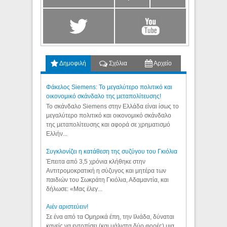
Δημοφιλή
Σχόλια
Αρχείο
Φάκελος Siemens: Το μεγαλύτερο πολιτικό και
οικονομικό σκάνδαλο της μεταπολίτευσης!
Το σκάνδαλο Siemens στην Ελλάδα είναι ίσως το
μεγαλύτερο πολιτικό και οικονομικό σκάνδαλο
της μεταπολίτευσης και αφορά σε χρηματισμό
Ελλήν...
Συγκλονίζει η κατάθεση της συζύγου του Γκιόλια
Έπειτα από 3,5 χρόνια κλήθηκε στην
Αντιτρομοκρατική η σύζυγος και μητέρα των
παιδιών του Σωκράτη Γκιόλια, Αδαμαντία, και
δήλωσε: «Μας έλεγ...
Aιέν αριστεύειν!
Σε ένα από τα Ομηρικά έπη, την Ιλιάδα, δύναται
κανείς να εντοπίσει (και μάλιστα δύο φορές) μια