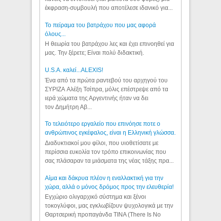
έκφραση-συμβουλή που αποτέλεσε ιδανικό για...
Το πείραμα του βατράχου που μας αφορά
όλους...
Η θεωρία του βατράχου λες και έχει επινοηθεί για
μας. Την ξέρετε; Είναι πολύ διδακτική.
U.S.A. καλεί...ALEXIS!
Ένα από τα πρώτα ραντεβού του αρχηγού του
ΣΥΡΙΖΑ Αλέξη Τσίπρα, μόλις επέστρεψε από τα
ιερά χώματα της Αργεντινής ήταν να δει
τον Δημήτρη Αβ...
Το τελειότερο εργαλείο που επινόησε ποτε ο
ανθρώπινος εγκέφαλος, είναι η Ελληνική γλώσσα.
Διαδυκτιακοί μου φίλοι, που υιοθετίσατε με
περίσσια ευκολία τον τρόπο επικοινωνίας που
σας πλάσαραν τα μιάσματα της νέας τάξης πρα...
Αίμα και δάκρυα πλέον η εναλλακτική για την
χώρα, αλλά ο μόνος δρόμος προς την ελευθερία!
Εγχώριο ολιγαρχικό σύστημα και ξένοι
τοκογλύφοι, μας εγκλωβίζουν ψυχολογικά με την
Θαρτσερική προπαγάνδα TINA (There Is No