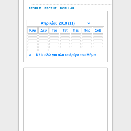
PEOPLE
RECENT
POPULAR
Κυρ
Δευ
Τρι
Τετ
Πεμ
Παρ
Σαβ
◄
Κλίκ εδώ για όλα τα άρθρα του Μήνα