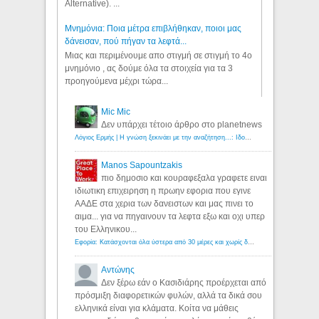
Alternative). ...
Μνημόνια: Ποια μέτρα επιβλήθηκαν, ποιοι μας
δάνεισαν, πού πήγαν τα λεφτά...
Μιας και περιμένουμε απο στιγμή σε στιγμή το 4ο
μνημόνιο , ας δούμε όλα τα στοιχεία για τα 3
προηγούμενα μέχρι τώρα...
Mic Mic
Δεν υπάρχει τέτοιο άρθρο στο planetnews
Λόγιος Ερμής | Η γνώση ξεκινάει με την αναζήτηση...: Ιδού οι 18 που χρωστούν 11 δις ευρώ!
Manos Sapountzakis
πιο δημοσιο και κουραφεξαλα γραφετε ειναι
ιδιωτικη επιχειρηση η πρωην εφορια που εγινε
ΑΑΔΕ στα χερια των δανειστων και μας πινει το
αιμα... για να πηγαινουν τα λεφτα εξω και οχι υπερ
του Ελληνικου...
Εφορία: Κατάσχονται όλα ύστερα από 30 μέρες και χωρίς δικαστικές αποφάσεις - Λόγιος Ερμής
Αντώνης
Δεν ξέρω εάν ο Κασιδιάρης προέρχεται από
πρόσμιξη διαφορετικών φυλών, αλλά τα δικά σου
ελληνικά είναι για κλάματα. Κοίτα να μάθεις