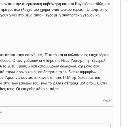
σκονται στην αμερικανική κυβέρνηση και στο Κογκρέσο καθώς και
ε πραγματικό έλεγχο του χρηματοπιστωτικού τομέα... Επίσης στην
έχουν γίνει στο θέμα αυτό», έγραφε η συντηρητική γερμανική
 τίποτα στην εποχή μας. Γι' αυτό και οι κολοσσιαίες επιχειρήσεις
ρους. Οπως γράφουν οι «Τάιμς της Νέας Υόρκης», η Τζένεραλ
Α το 2010 ύψους 5 δισεκατομμυρίων δολαρίων, όχι μόνο δεν
από πάνω προνομιακές επιδοτήσεις τριών δισεκατομμυρίων
 Αρκεί να φανταστεί κανείς ότι στις ΗΠΑ της δεκαετίας του
 το 30% των εσόδων του, ενώ το 2009 εισέπραξε μόλις το... 6,6%!
ες τους. Οι εταιρείες κάνουν πάρτι.
Πηγή
μ.