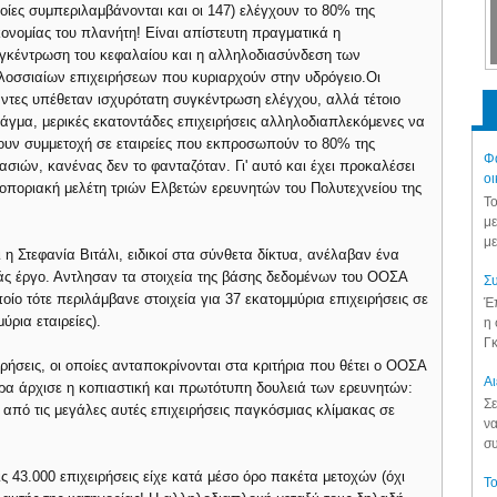
οίες συμπεριλαμβάνονται και οι 147) ελέγχουν το 80% της
κονομίας του πλανήτη! Είναι απίστευτη πραγματικά η
γκέντρωση του κεφαλαίου και η αλληλοδιασύνδεση των
λοσσιαίων επιχειρήσεων που κυριαρχούν στην υδρόγειο.
Οι
ντες υπέθεταν ισχυρότατη συγκέντρωση ελέγχου, αλλά τέτοιο
άγμα, μερικές εκατοντάδες επιχειρήσεις αλληλοδιαπλεκόμενες να
ουν συμμετοχή σε εταιρείες που εκπροσωπούν το 80% της
Φά
ιών, κανένας δεν το φανταζόταν. Γι' αυτό και έχει προκαλέσει
οι
οποριακή μελέτη τριών Ελβετών ερευνητών του Πολυτεχνείου της
Το
με
με
η Στεφανία Βιτάλι, ειδικοί στα σύνθετα δίκτυα, ανέλαβαν ένα
ιάς έργο. Αντλησαν τα στοιχεία της βάσης δεδομένων του ΟΟΣΑ
Συ
 οποίο τότε περιλάμβανε στοιχεία για 37 εκατομμύρια επιχειρήσεις σε
Έπ
ρια εταιρείες).
η 
Γκ
ρήσεις, οι οποίες ανταποκρίνονται στα κριτήρια που θέτει ο ΟΟΣΑ
Aι
έρα άρχισε η κοπιαστική και πρωτότυπη δουλειά των ερευνητών:
Σε
 από τις μεγάλες αυτές επιχειρήσεις παγκόσμιας κλίμακας σε
να
συ
ς 43.000 επιχειρήσεις είχε κατά μέσο όρο πακέτα μετοχών (όχι
Το