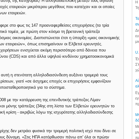
ις αυτής της κατηγορίας! Η αλληλοδιαπλοκή μεταξύ τους δηλαδή
Η 
οχές εταιρειών μικρότερου μεγέθους που κατείχαν και οι οποίες
Τη
ων εταιρειών.
Το
αν
ερε στο φως τις 147 προαναφερθείσες επιχειρήσεις (τα τρία
Δι
ικό τομέα, με πρώτη στον κόσμο τη βρετανική τράπεζα
ευ
ιας οικονομίας. Διαπιστώνεται έτσι η ύπαρξη «μιας οικονομικής
μι
ν εταιρειών», όπως επισημαίνουν οι Ελβετοί ερευνητές.
ειρήσεων ενισχύεται ακόμη περισσότερο από δάνεια που
U.
δύνου (CDS) και από άλλα υψηλού κινδύνου χρηματοοικονομικά
Έν
ΣΥ
χώ
τι αυτή η στενότατη αλληλοδιασύνδεση αυξάνει τρομερά τους
Αί
ρίσεων, γιατί «σε άσχημες εποχές οι επιχειρήσεις εμφανίζουν
αλ
αποσταθεροποιητικά για το σύστημα.
Εγ
εγ
008 με την κατάρρευση της επενδυτικής τράπεζας Λίμαν
πρ
ς και μόνης τράπεζας (34ης στη λίστα των Ελβετών ερευνητών το
κή κρίση - ακριβώς λόγω της ισχυρότατης αλληλοδιασύνδεσης
Μν
δά
Μι
ίχης δεν μετράει φυσικά την τρομερή πολιτική ισχύ που δίνει σε
μν
ή τους δύναμη. «Στις ΗΠΑ κατόρθωσαν πάνω απ' όλα οι πρώην
πρ