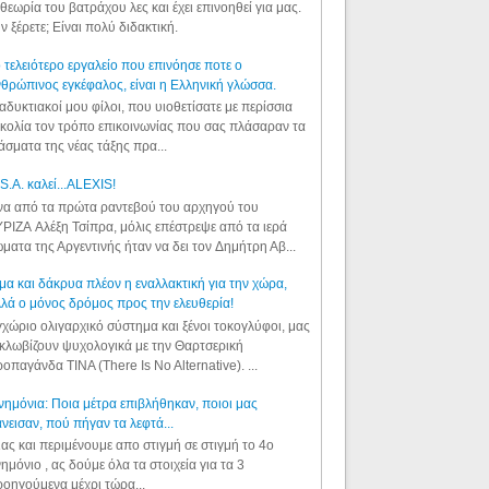
θεωρία του βατράχου λες και έχει επινοηθεί για μας.
ν ξέρετε; Είναι πολύ διδακτική.
 τελειότερο εργαλείο που επινόησε ποτε ο
θρώπινος εγκέφαλος, είναι η Ελληνική γλώσσα.
αδυκτιακοί μου φίλοι, που υιοθετίσατε με περίσσια
κολία τον τρόπο επικοινωνίας που σας πλάσαραν τα
άσματα της νέας τάξης πρα...
S.A. καλεί...ALEXIS!
α από τα πρώτα ραντεβού του αρχηγού του
ΡΙΖΑ Αλέξη Τσίπρα, μόλις επέστρεψε από τα ιερά
ματα της Αργεντινής ήταν να δει τον Δημήτρη Αβ...
μα και δάκρυα πλέον η εναλλακτική για την χώρα,
λά ο μόνος δρόμος προς την ελευθερία!
χώριο ολιγαρχικό σύστημα και ξένοι τοκογλύφοι, μας
κλωβίζουν ψυχολογικά με την Θαρτσερική
οπαγάνδα TINA (There Is No Alternative). ...
ημόνια: Ποια μέτρα επιβλήθηκαν, ποιοι μας
νεισαν, πού πήγαν τα λεφτά...
ας και περιμένουμε απο στιγμή σε στιγμή το 4ο
ημόνιο , ας δούμε όλα τα στοιχεία για τα 3
οηγούμενα μέχρι τώρα...