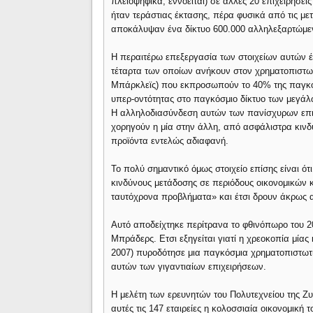
πλειοψηφικά, εννοείται) σε άλλες 20 επιχειρήσε
ήταν τεράστιας έκτασης, πέρα φυσικά από τις μετ
αποκάλυψαν ένα δίκτυο 600.000 αλληλεξαρτώμεν
Η περαιτέρω επεξεργασία των στοιχείων αυτών έφ
τέταρτα των οποίων ανήκουν στον χρηματοπιστωτ
Μπάρκλεϊς) που εκπροσωπούν το 40% της παγκόσμ
υπερ-οντότητας στο παγκόσμιο δίκτυο των μεγάλω
Η αλληλοδιασύνδεση αυτών των πανίσχυρων επιχ
χορηγούν η μία στην άλλη, από ασφάλιστρα κιν
προϊόντα εντελώς αδιαφανή.
Το πολύ σημαντικό όμως στοιχείο επίσης είναι ό
κινδύνους μετάδοσης σε περιόδους οικονομικών κ
ταυτόχρονα προβλήματα» και έτσι δρουν άκρως 
Αυτό αποδείχτηκε περίτρανα το φθινόπωρο του 2
Μπράδερς. Ετσι εξηγείται γιατί η χρεοκοπία μία
2007) πυροδότησε μια παγκόσμια χρηματοπιστωτι
αυτών των γιγαντιαίων επιχειρήσεων.
Η μελέτη των ερευνητών του Πολυτεχνείου της Ζυρ
αυτές τις 147 εταιρείες η κολοσσιαία οικονομικ