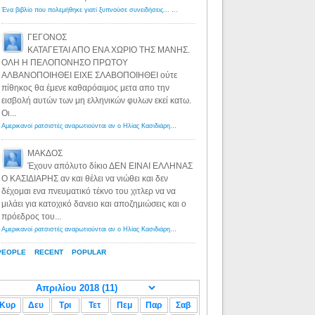
Ένα βιβλίο που πολεμήθηκε γιατί ξυπνούσε συνειδήσεις... - Λόγιος Ερμής | Η γνώση ξεκινάει με την αναζήτηση...
ΓΕΓΟΝΟΣ
ΚΑΤΑΓΕΤΑΙ ΑΠΟ ΕΝΑ ΧΩΡΙΟ ΤΗΣ ΜΑΝΗΣ.
ΟΛΗ Η ΠΕΛΟΠΟΝΗΣΟ ΠΡΩΤΟΥ
ΑΛΒΑΝΟΠΟΙΗΘΕΙ ΕΙΧΕ ΣΛΑΒΟΠΟΙΗΘΕΙ ούτε
πίθηκος θα έμενε καθαρόαιμος μετα απο την
εισβολή αυτών των μη ελληνικών φυλων εκεί κατω.
Οι...
Αμερικανοί ρατσιστές αναρωτιούνται αν ο Ηλίας Κασιδιάρης ανήκει στη λευκή φυλή... - Λόγιος Ερμής
·
8 yea
ΜΑΚΔΟΣ
Έχουν απόλυτο δίκιο ΔΕΝ ΕΙΝΑΙ ΕΛΛΗΝΑΣ
Ο ΚΑΣΙΔΙΑΡΗΣ αν και θέλει να νιώθει και δεν
δέχομαι ενα πνευματικό τέκνο του χιτλερ να να
μιλάει για κατοχικό δανειο και αποζημιώσεις και ο
πρόεδρος του...
Αμερικανοί ρατσιστές αναρωτιούνται αν ο Ηλίας Κασιδιάρης ανήκει στη λευκή φυλή... - Λόγιος Ερμής
·
8 yea
PEOPLE
RECENT
POPULAR
Κυρ
Δευ
Τρι
Τετ
Πεμ
Παρ
Σαβ