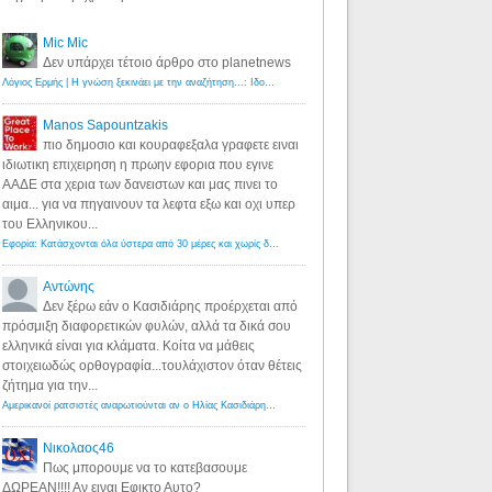
Mic Mic
Δεν υπάρχει τέτοιο άρθρο στο planetnews
Λόγιος Ερμής | Η γνώση ξεκινάει με την αναζήτηση...: Ιδού οι 18 που χρωστούν 11 δις ευρώ!
·
6 years ago
Manos Sapountzakis
πιο δημοσιο και κουραφεξαλα γραφετε ειναι
ιδιωτικη επιχειρηση η πρωην εφορια που εγινε
ΑΑΔΕ στα χερια των δανειστων και μας πινει το
αιμα... για να πηγαινουν τα λεφτα εξω και οχι υπερ
του Ελληνικου...
Εφορία: Κατάσχονται όλα ύστερα από 30 μέρες και χωρίς δικαστικές αποφάσεις - Λόγιος Ερμής
·
6 years ag
Αντώνης
Δεν ξέρω εάν ο Κασιδιάρης προέρχεται από
πρόσμιξη διαφορετικών φυλών, αλλά τα δικά σου
ελληνικά είναι για κλάματα. Κοίτα να μάθεις
στοιχειωδώς ορθογραφία...τουλάχιστον όταν θέτεις
ζήτημα για την...
Αμερικανοί ρατσιστές αναρωτιούνται αν ο Ηλίας Κασιδιάρης ανήκει στη λευκή φυλή... - Λόγιος Ερμής
·
7 yea
Νικολαος46
Πως μπορουμε να το κατεβασουμε
ΔΩΡΕΑΝ!!!! Αν ειναι Εφικτο Αυτο?