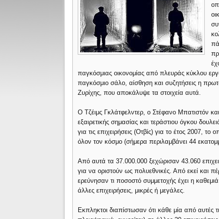
οπ
οι
συ
κο
πά
πρ
έχ
παγκόσμιας οικονομίας από πλευράς κύκλου εργασ
παγκόσμιο σάλο, αίσθηση και συζητήσεις η πρωτ
Ζυρίχης, που αποκάλυψε τα στοιχεία αυτά.
Ο Τζέιμς Γκλάτφελντερ, ο Στέφανο Μπατιστόν και 
εξαιρετικής σημασίας και τεράστιου όγκου δουλε
για τις επιχειρήσεις (Οτβίς) για το έτος 2007, το
όλον τον κόσμο (σήμερα περιλαμβάνει 44 εκατομμύ
Από αυτά τα 37.000.000 ξεχώρισαν 43.060 επιχει
για να οριστούν ως πολυεθνικές. Από εκεί και π
ερεύνησαν τι ποσοστό συμμετοχής έχει η καθεμιά
άλλες επιχειρήσεις, μικρές ή μεγάλες.
Εκπληκτοι διαπίστωσαν ότι κάθε μία από αυτές τι