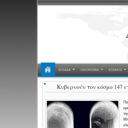
ΕΛΛΑΔΑ
ΟΙΚΟΝΟΜΙΑ
ΚΟΣΜΟΣ
Κυβερνούν τον κόσμο 147 
Πο
ερ
τη
Μπ
ελ