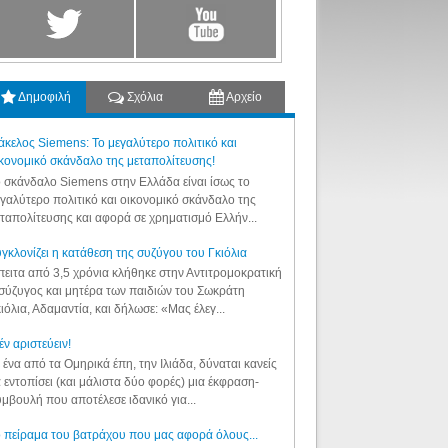
Δημοφιλή
Σχόλια
Αρχείο
κελος Siemens: Το μεγαλύτερο πολιτικό και
κονομικό σκάνδαλο της μεταπολίτευσης!
 σκάνδαλο Siemens στην Ελλάδα είναι ίσως το
γαλύτερο πολιτικό και οικονομικό σκάνδαλο της
ταπολίτευσης και αφορά σε χρηματισμό Ελλήν...
γκλονίζει η κατάθεση της συζύγου του Γκιόλια
ειτα από 3,5 χρόνια κλήθηκε στην Αντιτρομοκρατική
σύζυγος και μητέρα των παιδιών του Σωκράτη
ιόλια, Αδαμαντία, και δήλωσε: «Μας έλεγ...
έν αριστεύειν!
 ένα από τα Ομηρικά έπη, την Ιλιάδα, δύναται κανείς
 εντοπίσει (και μάλιστα δύο φορές) μια έκφραση-
μβουλή που αποτέλεσε ιδανικό για...
 πείραμα του βατράχου που μας αφορά όλους...