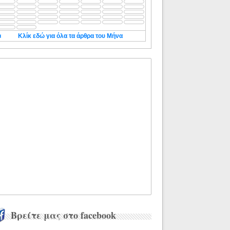
◄
Κλίκ εδώ για όλα τα άρθρα του Μήνα
Βρείτε μας στο facebook