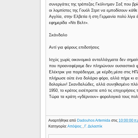
συνεργάτες της τράπεζας Γκόλντμαν Σαξ που βρί
οι λομπίστες της Γουόλ Στριτ να εμποδίσουν κάθ
Αγγλία, στην Ελβετία ή στη Γερμανία πολύ λίγα 
εφημερίδα «Ντι Βελτ».
Σκάνδαλο
Αντί για φόρους επιδοτήσεις
Ισχύς χωρίς οικονομικά ανταλλάγματα δεν σημαίνει
που προαναφέραμε δεν πληρώνουν ουσιαστικά φό
Ελέκτρικ για παράδειγμα, με κέρδη μέσα στις ΗΠ
πλήρωσε ούτε ένα δολάριο φόρο, αλλά πήρε κι 
δολαρίων! Σκανδαλώδες, αλλά συνηθισμένο πλέον.
1950, το κράτος εισέπραττε από τις επιχειρήσεις
Τώρα τα κράτη «γδέρνουν» φορολογικά τους πολίτ
Αναρτήθηκε από
Dadouhos Artemida
στις
10:00:00 π.
Κατηγορία:
Απόψεις
,
Γ. Δελαστίκ