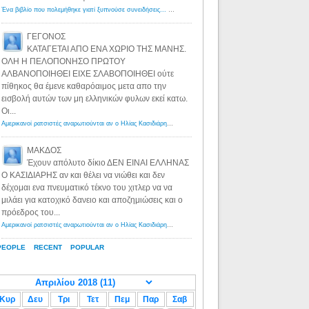
Ένα βιβλίο που πολεμήθηκε γιατί ξυπνούσε συνειδήσεις... - Λόγιος Ερμής | Η γνώση ξεκινάει με την αναζήτηση...
ΓΕΓΟΝΟΣ
ΚΑΤΑΓΕΤΑΙ ΑΠΟ ΕΝΑ ΧΩΡΙΟ ΤΗΣ ΜΑΝΗΣ.
ΟΛΗ Η ΠΕΛΟΠΟΝΗΣΟ ΠΡΩΤΟΥ
ΑΛΒΑΝΟΠΟΙΗΘΕΙ ΕΙΧΕ ΣΛΑΒΟΠΟΙΗΘΕΙ ούτε
πίθηκος θα έμενε καθαρόαιμος μετα απο την
εισβολή αυτών των μη ελληνικών φυλων εκεί κατω.
Οι...
Αμερικανοί ρατσιστές αναρωτιούνται αν ο Ηλίας Κασιδιάρης ανήκει στη λευκή φυλή... - Λόγιος Ερμής
·
8 yea
ΜΑΚΔΟΣ
Έχουν απόλυτο δίκιο ΔΕΝ ΕΙΝΑΙ ΕΛΛΗΝΑΣ
Ο ΚΑΣΙΔΙΑΡΗΣ αν και θέλει να νιώθει και δεν
δέχομαι ενα πνευματικό τέκνο του χιτλερ να να
μιλάει για κατοχικό δανειο και αποζημιώσεις και ο
πρόεδρος του...
Αμερικανοί ρατσιστές αναρωτιούνται αν ο Ηλίας Κασιδιάρης ανήκει στη λευκή φυλή... - Λόγιος Ερμής
·
8 yea
PEOPLE
RECENT
POPULAR
Κυρ
Δευ
Τρι
Τετ
Πεμ
Παρ
Σαβ