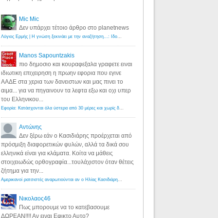
Mic Mic
Δεν υπάρχει τέτοιο άρθρο στο planetnews
Λόγιος Ερμής | Η γνώση ξεκινάει με την αναζήτηση...: Ιδού οι 18 που χρωστούν 11 δις ευρώ!
·
6 years ago
Manos Sapountzakis
πιο δημοσιο και κουραφεξαλα γραφετε ειναι
ιδιωτικη επιχειρηση η πρωην εφορια που εγινε
ΑΑΔΕ στα χερια των δανειστων και μας πινει το
αιμα... για να πηγαινουν τα λεφτα εξω και οχι υπερ
του Ελληνικου...
Εφορία: Κατάσχονται όλα ύστερα από 30 μέρες και χωρίς δικαστικές αποφάσεις - Λόγιος Ερμής
·
6 years ag
Αντώνης
Δεν ξέρω εάν ο Κασιδιάρης προέρχεται από
πρόσμιξη διαφορετικών φυλών, αλλά τα δικά σου
ελληνικά είναι για κλάματα. Κοίτα να μάθεις
στοιχειωδώς ορθογραφία...τουλάχιστον όταν θέτεις
ζήτημα για την...
Αμερικανοί ρατσιστές αναρωτιούνται αν ο Ηλίας Κασιδιάρης ανήκει στη λευκή φυλή... - Λόγιος Ερμής
·
7 yea
Νικολαος46
Πως μπορουμε να το κατεβασουμε
ΔΩΡΕΑΝ!!!! Αν ειναι Εφικτο Αυτο?