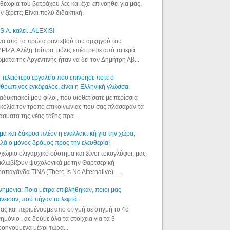
θεωρία του βατράχου λες και έχει επινοηθεί για μας.
ν ξέρετε; Είναι πολύ διδακτική.
S.A. καλεί...ALEXIS!
α από τα πρώτα ραντεβού του αρχηγού του
ΡΙΖΑ Αλέξη Τσίπρα, μόλις επέστρεψε από τα ιερά
ματα της Αργεντινής ήταν να δει τον Δημήτρη Αβ...
 τελειότερο εργαλείο που επινόησε ποτε ο
θρώπινος εγκέφαλος, είναι η Ελληνική γλώσσα.
αδυκτιακοί μου φίλοι, που υιοθετίσατε με περίσσια
κολία τον τρόπο επικοινωνίας που σας πλάσαραν τα
άσματα της νέας τάξης πρα...
μα και δάκρυα πλέον η εναλλακτική για την χώρα,
λά ο μόνος δρόμος προς την ελευθερία!
χώριο ολιγαρχικό σύστημα και ξένοι τοκογλύφοι, μας
κλωβίζουν ψυχολογικά με την Θαρτσερική
οπαγάνδα TINA (There Is No Alternative). ...
ημόνια: Ποια μέτρα επιβλήθηκαν, ποιοι μας
νεισαν, πού πήγαν τα λεφτά...
ας και περιμένουμε απο στιγμή σε στιγμή το 4ο
ημόνιο , ας δούμε όλα τα στοιχεία για τα 3
οηγούμενα μέχρι τώρα...