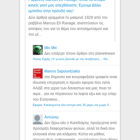
κανείς γιατί μας απεχθάνεστε; Έχουμε βάλει
εμπόδιο στην πρόοδό σας!
Δύο άρθρα γραμμένα το μακρινό 1928 από τον
ραββίνο Marcus Eli Ravage, αναπτύσουν τις
απόψεις του για το θέμα του αντισημιτισμού και
του μί...
Mic Mic
Δεν υπάρχει τέτοιο άρθρο στο planetnews
Λόγιος Ερμής | Η γνώση ξεκινάει με την αναζήτηση...: Ιδού οι 18 που χρωστούν 11 δις ευρώ!
Manos Sapountzakis
πιο δημοσιο και κουραφεξαλα γραφετε ειναι
ιδιωτικη επιχειρηση η πρωην εφορια που εγινε
ΑΑΔΕ στα χερια των δανειστων και μας πινει το
αιμα... για να πηγαινουν τα λεφτα εξω και οχι υπερ
του Ελληνικου...
Εφορία: Κατάσχονται όλα ύστερα από 30 μέρες και χωρίς δικαστικές αποφάσεις - Λόγιος Ερμής
Αντώνης
Δεν ξέρω εάν ο Κασιδιάρης προέρχεται από
πρόσμιξη διαφορετικών φυλών, αλλά τα δικά σου
ελληνικά είναι για κλάματα. Κοίτα να μάθεις
στοιχειωδώς ορθογραφία...τουλάχιστον όταν θέτεις