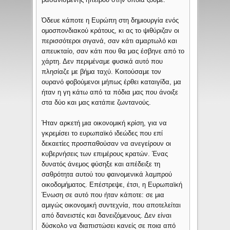
Όδευε κάποτε η Ευρώπη στη δημιουργία ενός
ομοσπονδιακού κράτους, κι ας το ψιθύριζαν οι
περισσότεροι σιγανά, σαν κάτι αμαρτωλό και
απευκταίο, σαν κάτι που θα μας έσβηνε από το
χάρτη. Δεν περιμέναμε φυσικά αυτό που
πλησίαζε με βήμα ταχύ. Κοιτούσαμε τον
ουρανό φοβούμενοι μήπως έρθει καταιγίδα, μα
ήταν η γη κάτω από τα πόδια μας που άνοιξε
στα δύο και μας κατάπιε ζωντανούς.
Ήταν αρκετή μια οικονομική κρίση, για να
γκρεμίσει το ευρωπαϊκό ιδεώδες που επί
δεκαετίες προσπαθούσαν να ανεγείρουν οι
κυβερνήσεις των επιμέρους κρατών. Ένας
δυνατός άνεμος φύσηξε και απέδειξε τη
σαθρότητα αυτού του φαινομενικά λαμπρού
οικοδομήματος. Επέστρεψε, έτσι, η Ευρωπαϊκή
Ένωση σε αυτό που ήταν κάποτε: σε μια
αμιγώς οικονομική συντεχνία, που αποτελείται
από δανειστές και δανειζόμενους. Δεν είναι
δύσκολο να διαπιστώσει κανείς σε ποια από