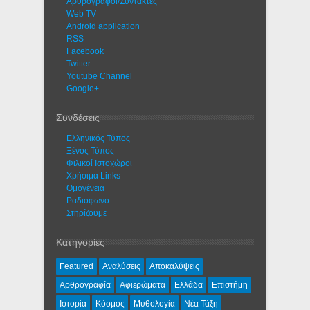
Αρθρογράφοι/Συντάκτες
Web TV
Android application
RSS
Facebook
Twitter
Youtube Channel
Google+
Συνδέσεις
Ελληνικός Τύπος
Ξένος Τύπος
Φιλικοί Ιστοχώροι
Χρήσιμα Links
Ομογένεια
Ραδιόφωνο
Στηρίζουμε
Κατηγορίες
Featured
Αναλύσεις
Αποκαλύψεις
Αρθρογραφία
Αφιερώματα
Ελλάδα
Επιστήμη
Ιστορία
Κόσμος
Μυθολογία
Νέα Τάξη