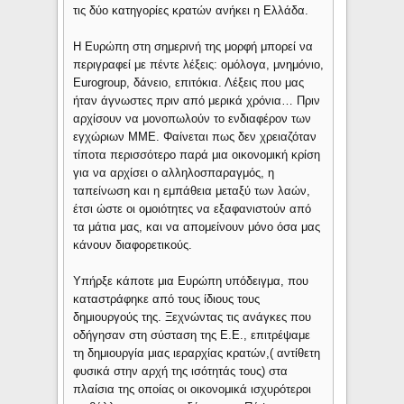
τις δύο κατηγορίες κρατών ανήκει η Ελλάδα.
Η Ευρώπη στη σημερινή της μορφή μπορεί να
περιγραφεί με πέντε λέξεις: ομόλογα, μνημόνιο,
Eurogroup, δάνειο, επιτόκια. Λέξεις που μας
ήταν άγνωστες πριν από μερικά χρόνια… Πριν
αρχίσουν να μονοπωλούν το ενδιαφέρον των
εγχώριων ΜΜΕ. Φαίνεται πως δεν χρειαζόταν
τίποτα περισσότερο παρά μια οικονομική κρίση
για να αρχίσει ο αλληλοσπαραγμός, η
ταπείνωση και η εμπάθεια μεταξύ των λαών,
έτσι ώστε οι ομοιότητες να εξαφανιστούν από
τα μάτια μας, και να απομείνουν μόνο όσα μας
κάνουν διαφορετικούς.
Υπήρξε κάποτε μια Ευρώπη υπόδειγμα, που
καταστράφηκε από τους ίδιους τους
δημιουργούς της. Ξεχνώντας τις ανάγκες που
οδήγησαν στη σύσταση της Ε.Ε., επιτρέψαμε
τη δημιουργία μιας ιεραρχίας κρατών,( αντίθετη
φυσικά στην αρχή της ισότητάς τους) στα
πλαίσια της οποίας οι οικονομικά ισχυρότεροι