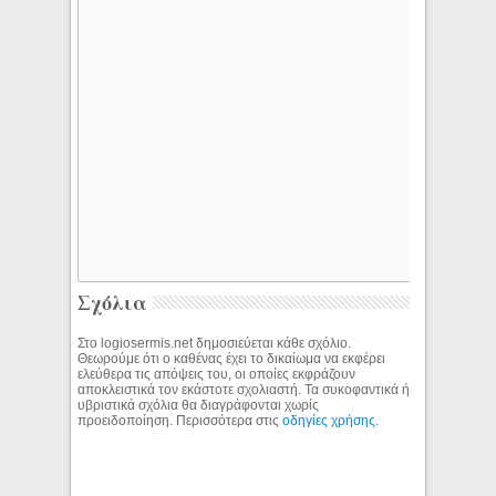
Σχόλια
Στο logiosermis.net δημοσιεύεται κάθε σχόλιο.
Θεωρούμε ότι ο καθένας έχει το δικαίωμα να εκφέρει
ελεύθερα τις απόψεις του, οι οποίες εκφράζουν
αποκλειστικά τον εκάστοτε σχολιαστή. Τα συκοφαντικά ή
υβριστικά σχόλια θα διαγράφονται χωρίς
προειδοποίηση. Περισσότερα στις
οδηγίες χρήσης
.