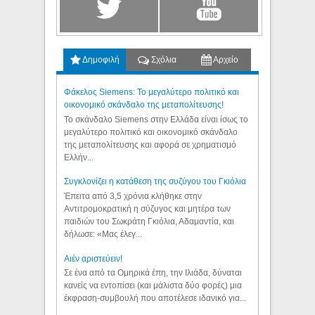
Δημοφιλή
Σχόλια
Αρχείο
Φάκελος Siemens: Το μεγαλύτερο πολιτικό και
οικονομικό σκάνδαλο της μεταπολίτευσης!
Το σκάνδαλο Siemens στην Ελλάδα είναι ίσως το
μεγαλύτερο πολιτικό και οικονομικό σκάνδαλο
της μεταπολίτευσης και αφορά σε χρηματισμό
Ελλήν...
Συγκλονίζει η κατάθεση της συζύγου του Γκιόλια
Έπειτα από 3,5 χρόνια κλήθηκε στην
Αντιτρομοκρατική η σύζυγος και μητέρα των
παιδιών του Σωκράτη Γκιόλια, Αδαμαντία, και
δήλωσε: «Μας έλεγ...
Aιέν αριστεύειν!
Σε ένα από τα Ομηρικά έπη, την Ιλιάδα, δύναται
κανείς να εντοπίσει (και μάλιστα δύο φορές) μια
έκφραση-συμβουλή που αποτέλεσε ιδανικό για...