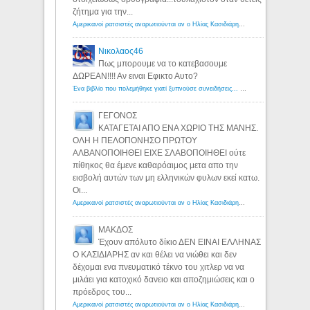
ζήτημα για την...
Αμερικανοί ρατσιστές αναρωτιούνται αν ο Ηλίας Κασιδιάρης ανήκει στη λευκή φυλή... - Λόγιος Ερμής
Νικολαος46
Πως μπορουμε να το κατεβασουμε
ΔΩΡΕΑΝ!!!! Αν ειναι Εφικτο Αυτο?
Ένα βιβλίο που πολεμήθηκε γιατί ξυπνούσε συνειδήσεις... - Λόγιος Ερμής | Η γνώση ξεκινάει με την αναζήτηση...
ΓΕΓΟΝΟΣ
ΚΑΤΑΓΕΤΑΙ ΑΠΟ ΕΝΑ ΧΩΡΙΟ ΤΗΣ ΜΑΝΗΣ.
ΟΛΗ Η ΠΕΛΟΠΟΝΗΣΟ ΠΡΩΤΟΥ
ΑΛΒΑΝΟΠΟΙΗΘΕΙ ΕΙΧΕ ΣΛΑΒΟΠΟΙΗΘΕΙ ούτε
πίθηκος θα έμενε καθαρόαιμος μετα απο την
εισβολή αυτών των μη ελληνικών φυλων εκεί κατω.
Οι...
Αμερικανοί ρατσιστές αναρωτιούνται αν ο Ηλίας Κασιδιάρης ανήκει στη λευκή φυλή... - Λόγιος Ερμής
ΜΑΚΔΟΣ
Έχουν απόλυτο δίκιο ΔΕΝ ΕΙΝΑΙ ΕΛΛΗΝΑΣ
Ο ΚΑΣΙΔΙΑΡΗΣ αν και θέλει να νιώθει και δεν
δέχομαι ενα πνευματικό τέκνο του χιτλερ να να
μιλάει για κατοχικό δανειο και αποζημιώσεις και ο
πρόεδρος του...
Αμερικανοί ρατσιστές αναρωτιούνται αν ο Ηλίας Κασιδιάρης ανήκει στη λευκή φυλή... - Λόγιος Ερμής