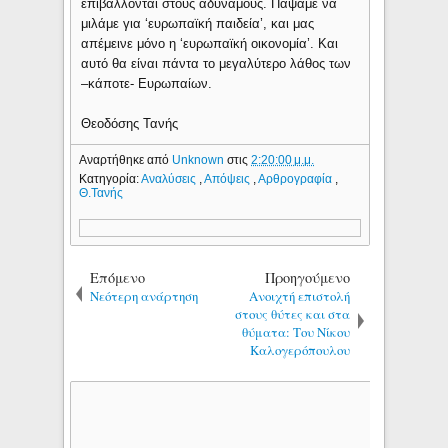
επιβάλλονται στους αδύναμους. Πάψαμε να
μιλάμε για ‘ευρωπαϊκή παιδεία’, και μας
απέμεινε μόνο η ‘ευρωπαϊκή οικονομία’. Και
αυτό θα είναι πάντα το μεγαλύτερο λάθος των
–κάποτε- Ευρωπαίων.
Θεοδόσης Τανής
Αναρτήθηκε από
Unknown
στις
2:20:00 μ.μ.
Κατηγορία:
Αναλύσεις
,
Απόψεις
,
Αρθρογραφία
,
Θ.Τανής
Επόμενο
Προηγούμενο
Νεότερη ανάρτηση
Ανοιχτή επιστολή
στους θύτες και στα
θύματα: Του Νίκου
Καλογερόπουλου