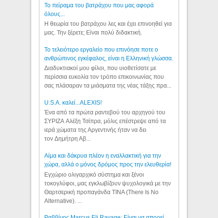
Το πείραμα του βατράχου που μας αφορά
όλους...
Η θεωρία του βατράχου λες και έχει επινοηθεί για
μας. Την ξέρετε; Είναι πολύ διδακτική.
Το τελειότερο εργαλείο που επινόησε ποτε ο
ανθρώπινος εγκέφαλος, είναι η Ελληνική γλώσσα.
Διαδυκτιακοί μου φίλοι, που υιοθετίσατε με
περίσσια ευκολία τον τρόπο επικοινωνίας που
σας πλάσαραν τα μιάσματα της νέας τάξης πρα...
U.S.A. καλεί...ALEXIS!
Ένα από τα πρώτα ραντεβού του αρχηγού του
ΣΥΡΙΖΑ Αλέξη Τσίπρα, μόλις επέστρεψε από τα
ιερά χώματα της Αργεντινής ήταν να δει
τον Δημήτρη Αβ...
Αίμα και δάκρυα πλέον η εναλλακτική για την
χώρα, αλλά ο μόνος δρόμος προς την ελευθερία!
Εγχώριο ολιγαρχικό σύστημα και ξένοι
τοκογλύφοι, μας εγκλωβίζουν ψυχολογικά με την
Θαρτσερική προπαγάνδα TINA (There Is No
Alternative). ...
Ραββίνος Marcus Eli Ravage: Είναι να απορεί