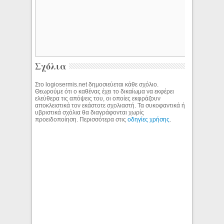
Σχόλια
Στο logiosermis.net δημοσιεύεται κάθε σχόλιο.
Θεωρούμε ότι ο καθένας έχει το δικαίωμα να εκφέρει
ελεύθερα τις απόψεις του, οι οποίες εκφράζουν
αποκλειστικά τον εκάστοτε σχολιαστή. Τα συκοφαντικά ή
υβριστικά σχόλια θα διαγράφονται χωρίς
προειδοποίηση. Περισσότερα στις
οδηγίες χρήσης
.