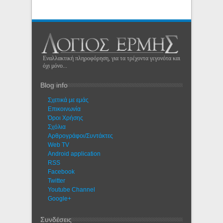
Εναλλακτική πληροφόρηση, για τα τρέχοντα γεγονότα και
όχι μόνο...
Blog info
Σχετικά με εμάς
Eπικοινωνία
Όροι Χρήσης
Σχόλια
Αρθρογράφοι/Συντάκτες
Web TV
Android application
RSS
Facebook
Twitter
Youtube Channel
Google+
Συνδέσεις