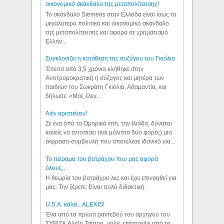
οικονομικό σκάνδαλο της μεταπολίτευσης!
Το σκάνδαλο Siemens στην Ελλάδα είναι ίσως το
μεγαλύτερο πολιτικό και οικονομικό σκάνδαλο
της μεταπολίτευσης και αφορά σε χρηματισμό
Ελλήν...
Συγκλονίζει η κατάθεση της συζύγου του Γκιόλια
Έπειτα από 3,5 χρόνια κλήθηκε στην
Αντιτρομοκρατική η σύζυγος και μητέρα των
παιδιών του Σωκράτη Γκιόλια, Αδαμαντία, και
δήλωσε: «Μας έλεγ...
Aιέν αριστεύειν!
Σε ένα από τα Ομηρικά έπη, την Ιλιάδα, δύναται
κανείς να εντοπίσει (και μάλιστα δύο φορές) μια
έκφραση-συμβουλή που αποτέλεσε ιδανικό για...
Το πείραμα του βατράχου που μας αφορά
όλους...
Η θεωρία του βατράχου λες και έχει επινοηθεί για
μας. Την ξέρετε; Είναι πολύ διδακτική.
U.S.A. καλεί...ALEXIS!
Ένα από τα πρώτα ραντεβού του αρχηγού του
ΣΥΡΙΖΑ Αλέξη Τσίπρα, μόλις επέστρεψε από τα