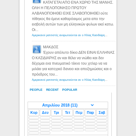
ΚΑΤΑΓΕΤΑΙ ΑΠΟ ΕΝΑ ΧΩΡΙΟ ΤΗΣ ΜΑΝΗΣ.
ΟΛΗ Η ΠΕΛΟΠΟΝΗΣΟ ΠΡΩΤΟΥ
ΑΛΒΑΝΟΠΟΙΗΘΕΙ ΕΙΧΕ ΣΛΑΒΟΠΟΙΗΘΕΙ ούτε
πίθηκος θα έμενε καθαρόαιμος μετα απο την
εισβολή αυτών των μη ελληνικών φυλων εκεί κατω.
Οι...
Αμερικανοί ρατσιστές αναρωτιούνται αν ο Ηλίας Κασιδιάρης ανήκει στη λευκή φυλή... - Λόγιος Ερμής
ΜΑΚΔΟΣ
Έχουν απόλυτο δίκιο ΔΕΝ ΕΙΝΑΙ ΕΛΛΗΝΑΣ
Ο ΚΑΣΙΔΙΑΡΗΣ αν και θέλει να νιώθει και δεν
δέχομαι ενα πνευματικό τέκνο του χιτλερ να να
μιλάει για κατοχικό δανειο και αποζημιώσεις και ο
πρόεδρος του...
Αμερικανοί ρατσιστές αναρωτιούνται αν ο Ηλίας Κασιδιάρης ανήκει στη λευκή φυλή... - Λόγιος Ερμής
PEOPLE
RECENT
POPULAR
Κυρ
Δευ
Τρι
Τετ
Πεμ
Παρ
Σαβ