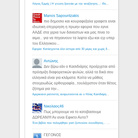
Λόγιος Ερμής | Η γνώση ξεκινάει με την αναζήτηση...: Ιδού οι 18 που χρωστούν 11 δις ευρώ!
Manos Sapountzakis
πιο δημοσιο και κουραφεξαλα γραφετε ειναι
ιδιωτικη επιχειρηση η πρωην εφορια που εγινε
ΑΑΔΕ στα χερια των δανειστων και μας πινει το
αιμα... για να πηγαινουν τα λεφτα εξω και οχι υπερ
του Ελληνικου...
Εφορία: Κατάσχονται όλα ύστερα από 30 μέρες και χωρίς δικαστικές αποφάσεις - Λόγιος Ερμής
Αντώνης
Δεν ξέρω εάν ο Κασιδιάρης προέρχεται από
πρόσμιξη διαφορετικών φυλών, αλλά τα δικά σου
ελληνικά είναι για κλάματα. Κοίτα να μάθεις
στοιχειωδώς ορθογραφία...τουλάχιστον όταν θέτεις
ζήτημα για την...
Αμερικανοί ρατσιστές αναρωτιούνται αν ο Ηλίας Κασιδιάρης ανήκει στη λευκή φυλή... - Λόγιος Ερμής
Νικολαος46
Πως μπορουμε να το κατεβασουμε
ΔΩΡΕΑΝ!!!! Αν ειναι Εφικτο Αυτο?
Ένα βιβλίο που πολεμήθηκε γιατί ξυπνούσε συνειδήσεις... - Λόγιος Ερμής | Η γνώση ξεκινάει με την αναζήτηση...
ΓΕΓΟΝΟΣ