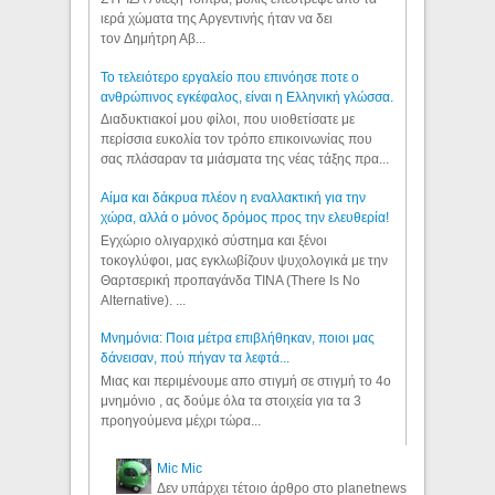
ιερά χώματα της Αργεντινής ήταν να δει
τον Δημήτρη Αβ...
Το τελειότερο εργαλείο που επινόησε ποτε ο
ανθρώπινος εγκέφαλος, είναι η Ελληνική γλώσσα.
Διαδυκτιακοί μου φίλοι, που υιοθετίσατε με
περίσσια ευκολία τον τρόπο επικοινωνίας που
σας πλάσαραν τα μιάσματα της νέας τάξης πρα...
Αίμα και δάκρυα πλέον η εναλλακτική για την
χώρα, αλλά ο μόνος δρόμος προς την ελευθερία!
Εγχώριο ολιγαρχικό σύστημα και ξένοι
τοκογλύφοι, μας εγκλωβίζουν ψυχολογικά με την
Θαρτσερική προπαγάνδα TINA (There Is No
Alternative). ...
Μνημόνια: Ποια μέτρα επιβλήθηκαν, ποιοι μας
δάνεισαν, πού πήγαν τα λεφτά...
Μιας και περιμένουμε απο στιγμή σε στιγμή το 4ο
μνημόνιο , ας δούμε όλα τα στοιχεία για τα 3
προηγούμενα μέχρι τώρα...
Mic Mic
Δεν υπάρχει τέτοιο άρθρο στο planetnews