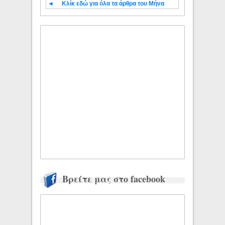
◄
Κλίκ εδώ για όλα τα άρθρα του Μήνα
Βρείτε μας στο facebook