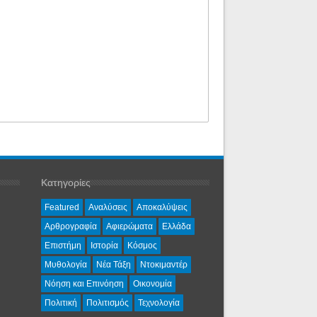
Κατηγορίες
Featured
Αναλύσεις
Αποκαλύψεις
Αρθρογραφία
Αφιερώματα
Ελλάδα
Επιστήμη
Ιστορία
Κόσμος
Μυθολογία
Νέα Τάξη
Ντοκιμαντέρ
Νόηση και Επινόηση
Οικονομία
Πολιτική
Πολιτισμός
Τεχνολογία