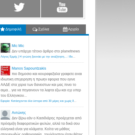
Δημοφιλή
Σχόλια
Αρχείο
Mic Mic
Δεν υπάρχει τέτοιο άρθρο στο planetnews
Λόγιος Ερμής | Η γνώση ξεκινάει με την αναζήτηση...: Ιδού οι 18 που χρωστούν 11 δις ευρώ!
·
6 years ago
Manos Sapountzakis
πιο δημοσιο και κουραφεξαλα γραφετε ειναι
ιδιωτικη επιχειρηση η πρωην εφορια που εγινε
ΑΑΔΕ στα χερια των δανειστων και μας πινει το
αιμα... για να πηγαινουν τα λεφτα εξω και οχι υπερ
του Ελληνικου...
Εφορία: Κατάσχονται όλα ύστερα από 30 μέρες και χωρίς δικαστικές αποφάσεις - Λόγιος Ερμής
·
6 years ag
Αντώνης
Δεν ξέρω εάν ο Κασιδιάρης προέρχεται από
πρόσμιξη διαφορετικών φυλών, αλλά τα δικά σου
ελληνικά είναι για κλάματα. Κοίτα να μάθεις
στοιχειωδώς ορθογραφία...τουλάχιστον όταν θέτεις