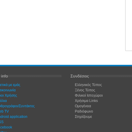
 info
Συνδέσεις
ετικά με εμάς
Ελληνικός Τύπος
ικοινωνία
Ξένος Τύπος
οι Χρήσης
Φιλικοί Ιστοχώροι
όλια
Χρήσιμα Links
θρογράφοι/Συντάκτες
Ομογένεια
eb TV
Ραδιόφωνο
droid application
Στηρίζουμε
SS
acebook