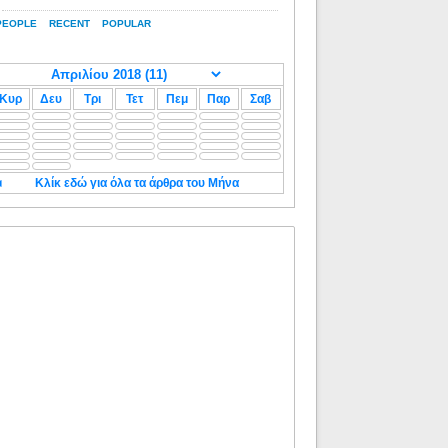
PEOPLE
RECENT
POPULAR
Κυρ
Δευ
Τρι
Τετ
Πεμ
Παρ
Σαβ
◄
Κλίκ εδώ για όλα τα άρθρα του Μήνα