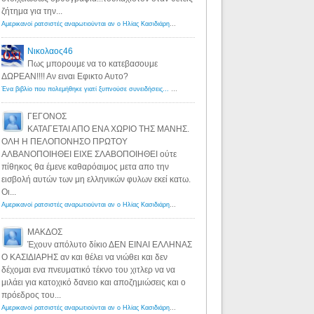
ζήτημα για την...
Αμερικανοί ρατσιστές αναρωτιούνται αν ο Ηλίας Κασιδιάρης ανήκει στη λευκή φυλή... - Λόγιος Ερμής
·
7 yea
Νικολαος46
Πως μπορουμε να το κατεβασουμε
ΔΩΡΕΑΝ!!!! Αν ειναι Εφικτο Αυτο?
Ένα βιβλίο που πολεμήθηκε γιατί ξυπνούσε συνειδήσεις... - Λόγιος Ερμής | Η γνώση ξεκινάει με την αναζήτηση...
ΓΕΓΟΝΟΣ
ΚΑΤΑΓΕΤΑΙ ΑΠΟ ΕΝΑ ΧΩΡΙΟ ΤΗΣ ΜΑΝΗΣ.
ΟΛΗ Η ΠΕΛΟΠΟΝΗΣΟ ΠΡΩΤΟΥ
ΑΛΒΑΝΟΠΟΙΗΘΕΙ ΕΙΧΕ ΣΛΑΒΟΠΟΙΗΘΕΙ ούτε
πίθηκος θα έμενε καθαρόαιμος μετα απο την
εισβολή αυτών των μη ελληνικών φυλων εκεί κατω.
Οι...
Αμερικανοί ρατσιστές αναρωτιούνται αν ο Ηλίας Κασιδιάρης ανήκει στη λευκή φυλή... - Λόγιος Ερμής
·
8 yea
ΜΑΚΔΟΣ
Έχουν απόλυτο δίκιο ΔΕΝ ΕΙΝΑΙ ΕΛΛΗΝΑΣ
Ο ΚΑΣΙΔΙΑΡΗΣ αν και θέλει να νιώθει και δεν
δέχομαι ενα πνευματικό τέκνο του χιτλερ να να
μιλάει για κατοχικό δανειο και αποζημιώσεις και ο
πρόεδρος του...
Αμερικανοί ρατσιστές αναρωτιούνται αν ο Ηλίας Κασιδιάρης ανήκει στη λευκή φυλή... - Λόγιος Ερμής
·
8 yea