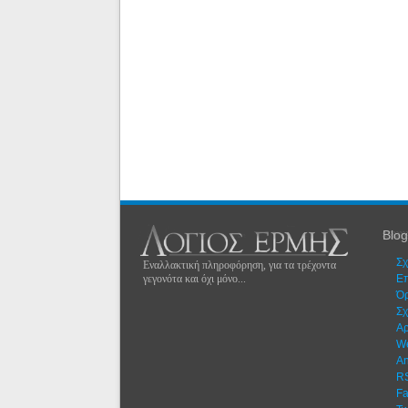
Blog
Σχ
Εναλλακτική πληροφόρηση, για τα τρέχοντα
γεγονότα και όχι μόνο...
Eπ
Όρ
Σχ
Αρ
W
An
R
F