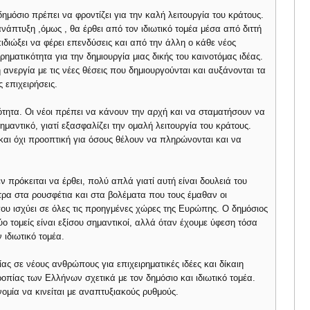
δημόσιο πρέπει να φροντίζει για την καλή λειτουργία του κράτους.
νάπτυξη ,όμως , θα έρθει από τον ιδιωτικό τομέα μέσα από διττή
ιδιώξει να φέρει επενδύσεις και από την άλλη ο κάθε νέος
ρηματικότητα για την δημιουργία μιας δικής του καινοτόμας ιδέας.
η ανεργία με τις νέες θέσεις που δημιουργούνται και αυξάνονται τα
 επιχειρήσεις.
κότητα. Οι νέοι πρέπει να κάνουν την αρχή και να σταματήσουν να
ημαντικό, γιατί εξασφαλίζει την ομαλή λειτουργία του κράτους.
και όχι προοπτική για όσους θέλουν να πληρώνονται και να
ν πρόκειται να έρθει, πολύ απλά γιατί αυτή είναι δουλειά του
τρα στα ρουσφέτια και στα βολέματα που τους έμαθαν οι
ου ισχύει σε όλες τις προηγμένες χώρες της Ευρώπης. Ο δημόσιος
δύο τομείς είναι εξίσου σημαντικοί, αλλά όταν έχουμε ύφεση τόσα
 ιδιωτικό τομέα.
ίας σε νέους ανθρώπους για επιχειρηματικές ιδέες και δίκαιη
ροπίας των Ελλήνων σχετικά με τον δημόσιο και ιδιωτικό τομέα.
ομία να κινείται με αναπτυξιακούς ρυθμούς.