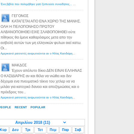
Ένα βιβλίο που πολεμήθηκε γιατί ξυπνούσε συνειδήσεις... - Λόγιος Ερμής | Η γνώση ξεκινάει με την αναζήτηση...
ΓΕΓΟΝΟΣ
ΚΑΤΑΓΕΤΑΙ ΑΠΟ ΕΝΑ ΧΩΡΙΟ ΤΗΣ ΜΑΝΗΣ.
ΟΛΗ Η ΠΕΛΟΠΟΝΗΣΟ ΠΡΩΤΟΥ
ΑΛΒΑΝΟΠΟΙΗΘΕΙ ΕΙΧΕ ΣΛΑΒΟΠΟΙΗΘΕΙ ούτε
πίθηκος θα έμενε καθαρόαιμος μετα απο την
εισβολή αυτών των μη ελληνικών φυλων εκεί κατω.
Οι...
Αμερικανοί ρατσιστές αναρωτιούνται αν ο Ηλίας Κασιδιάρης ανήκει στη λευκή φυλή... - Λόγιος Ερμής
·
8 yea
ΜΑΚΔΟΣ
Έχουν απόλυτο δίκιο ΔΕΝ ΕΙΝΑΙ ΕΛΛΗΝΑΣ
Ο ΚΑΣΙΔΙΑΡΗΣ αν και θέλει να νιώθει και δεν
δέχομαι ενα πνευματικό τέκνο του χιτλερ να να
μιλάει για κατοχικό δανειο και αποζημιώσεις και ο
πρόεδρος του...
Αμερικανοί ρατσιστές αναρωτιούνται αν ο Ηλίας Κασιδιάρης ανήκει στη λευκή φυλή... - Λόγιος Ερμής
·
8 yea
PEOPLE
RECENT
POPULAR
Κυρ
Δευ
Τρι
Τετ
Πεμ
Παρ
Σαβ