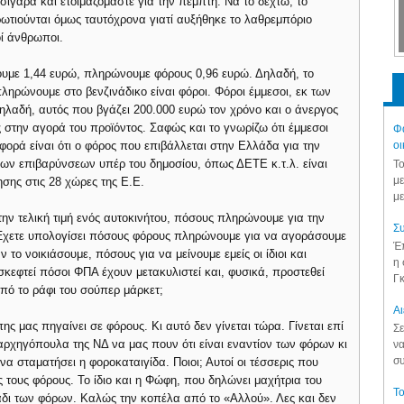
σιγάρα και ετοιμαζόμαστε για την πέμπτη. Να το δεχτώ, το
ρωτιούνται όμως ταυτόχρονα γιατί αυξήθηκε το λαθρεμπόριο
οί άνθρωποι.
ζουμε 1,44 ευρώ, πληρώνουμε φόρους 0,96 ευρώ. Δηλαδή, το
ληρώνουμε στο βενζινάδικο είναι φόροι. Φόροι έμμεσοι, εκ των
ηλαδή, αυτός που βγάζει 200.000 ευρώ τον χρόνο και ο άνεργος
στην αγορά του προϊόντος. Σαφώς και το γνωρίζω ότι έμμεσοι
Φά
φορά είναι ότι ο φόρος που επιβάλλεται στην Ελλάδα για την
οι
λλων επιβαρύνσεων υπέρ του δημοσίου, όπως ΔΕΤΕ κ.τ.λ. είναι
Το
με
ης στις 28 χώρες της Ε.Ε.
με
ν τελική τιμή ενός αυτοκινήτου, πόσους πληρώνουμε για την
Συ
 Έχετε υπολογίσει πόσους φόρους πληρώνουμε για να αγοράσουμε
Έπ
 το νοικιάσουμε, πόσους για να μείνουμε εμείς οι ίδιοι και
η 
κεφτεί πόσοι ΦΠΑ έχουν μετακυλιστεί και, φυσικά, προστεθεί
Γκ
από το ράφι του σούπερ μάρκετ;
Aι
ης μας πηγαίνει σε φόρους. Κι αυτό δεν γίνεται τώρα. Γίνεται επί
Σε
αρχηγόπουλα της ΝΔ να μας πουν ότι είναι εναντίον των φόρων κι
να
συ
α σταματήσει η φοροκαταιγίδα. Ποιοι; Αυτοί οι τέσσερις που
τους φόρους. Το ίδιο και η Φώφη, που δηλώνει μαχήτρια του
Το
άδι των φόρων. Καλώς την κοπέλα από το «Αλλού». Λες και δεν