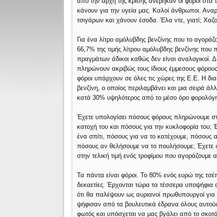
από την αρχή της κρίσης ανέβηκαν οι φόροι στα τ
κάνουν για την υγεία μας. Καλοί άνθρωποι. Ανα
τσιγάρων και χάνουν έσοδα. Έλα ντε, γιατί; Χαζ
Για ένα λίτρο αμόλυβδης βενζίνης που το αγορά
66,7% της τιμής λίτρου αμόλυβδης βενζίνης που π
πραγμάτων άδικοι καθώς δεν είναι αναλογικοί. Δ
πληρώνουν ακριβώς τους ίδιους έμμεσους φόρους 
φόροι υπάρχουν σε όλες τις χώρες της Ε.Ε. Η δια
βενζίνη, ο οποίος περιλαμβάνει και μια σειρά ά
κατά 30% υψηλότερος από το μέσο όρο φορολόγησ
Έχετε υπολογίσει πόσους φόρους πληρώνουμε στη
κατοχή του και πόσους για την κυκλοφορία του;
ένα σπίτι, πόσους για να το κατέχουμε, πόσους αν
πόσους αν θελήσουμε να το πουλήσουμε; Έχετε σ
στην τελική τιμή ενός τροφίμου που αγοράζουμε 
Τα πάντα είναι φόροι. Το 80% ενός ευρώ της τσέπ
δεκαετίες. Έρχονται τώρα τα τέσσερα υποψήφια 
ότι θα παλέψουν ως αυριανοί πρωθυπουργοί για ν
ψήφισαν από τα βουλευτικά έδρανα όλους αυτούς 
φωτός και υπόσχεται να μας βγάλει από το σκοτ