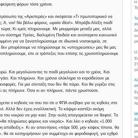
Η 
 εφεύρεση φόρων τόσα χρόνια.
Τη
ο πρόσωπο της «Αριστεράς» και σκέφτεται «Τι πρωτοποριακό να
Το
ς; Α, ναι! Να βάλω φόρους, ωραία ιδέα!». Μπράβο Αλέξη παιδί
αν
ι τώρα; Κι εμείς πληρώνουμε. Με μουρμούρα μεταξύ μας, αλλά
Δι
νο σύστημα Υγείας, διαλυμένη Παιδεία και ανύπαρκτο κοινωνικό
ευ
υμμένο για να ξαναπληρώσουμε σε ιδιωτικά νοσοκομεία, σε
μι
 αν δεν μπορέσουμε να πληρώσουμε τις «υποχρεώσεις» μας θα μας
U.
υσοπληρώνουμε, είτε οι τράπεζες που επίσης τις χρυσοπληρώνουμε
Έν
ΣΥ
χώ
υρώ. Και μεγαλώνοντας το παιδί μεγαλώνει και το χρέος. Και
γγάει. Και πληρώνει. Και χρόνια ολόκληρα το κοροϊδεύουν με
Αί
ισφορές. Για μια σύνταξη που δεν θα πάρει. Και θα γυρίζει στις
αλ
 Κι ας πλήρωνε. Όσα κι αν πλήρωνε, πάντα χρωστούσε.
Εγ
εγ
εται ο κηδειάς να σου πει ότι ο ΦΠΑ ανέβηκε για τις κηδείες στο
πρ
. Αλλά δεν έχεις εναλλακτική. Το κάψιμο κοστίζει ακόμη
Μν
α του νεκρού να μην καεί. Στην αυλή απαγορεύεται να θαφτεί. Το
δά
θα πληρώσεις φόρους και νεκρός». Και λέει ο κηδειάς «1.000
Μι
 απόδειξη;». Κι αν απαντήσεις «πάρε 500, μην κόψεις τίποτα, θα
μν
, θα σε κατηγορήσουν για συμμέτοχο σε φοροδιαφυγή, για εχθρό
πρ