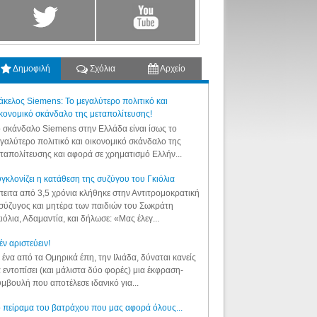
Δημοφιλή
Σχόλια
Αρχείο
κελος Siemens: Το μεγαλύτερο πολιτικό και
κονομικό σκάνδαλο της μεταπολίτευσης!
 σκάνδαλο Siemens στην Ελλάδα είναι ίσως το
γαλύτερο πολιτικό και οικονομικό σκάνδαλο της
ταπολίτευσης και αφορά σε χρηματισμό Ελλήν...
γκλονίζει η κατάθεση της συζύγου του Γκιόλια
ειτα από 3,5 χρόνια κλήθηκε στην Αντιτρομοκρατική
σύζυγος και μητέρα των παιδιών του Σωκράτη
ιόλια, Αδαμαντία, και δήλωσε: «Μας έλεγ...
έν αριστεύειν!
 ένα από τα Ομηρικά έπη, την Ιλιάδα, δύναται κανείς
 εντοπίσει (και μάλιστα δύο φορές) μια έκφραση-
μβουλή που αποτέλεσε ιδανικό για...
 πείραμα του βατράχου που μας αφορά όλους...