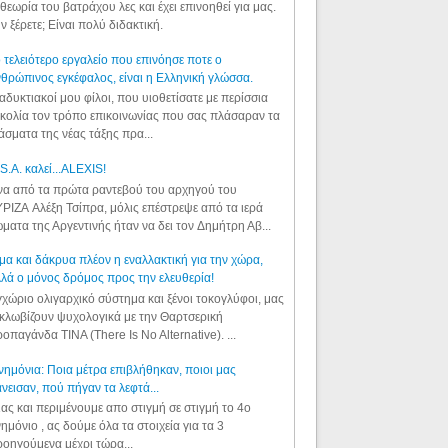
θεωρία του βατράχου λες και έχει επινοηθεί για μας.
ν ξέρετε; Είναι πολύ διδακτική.
 τελειότερο εργαλείο που επινόησε ποτε ο
θρώπινος εγκέφαλος, είναι η Ελληνική γλώσσα.
αδυκτιακοί μου φίλοι, που υιοθετίσατε με περίσσια
κολία τον τρόπο επικοινωνίας που σας πλάσαραν τα
άσματα της νέας τάξης πρα...
S.A. καλεί...ALEXIS!
α από τα πρώτα ραντεβού του αρχηγού του
ΡΙΖΑ Αλέξη Τσίπρα, μόλις επέστρεψε από τα ιερά
ματα της Αργεντινής ήταν να δει τον Δημήτρη Αβ...
μα και δάκρυα πλέον η εναλλακτική για την χώρα,
λά ο μόνος δρόμος προς την ελευθερία!
χώριο ολιγαρχικό σύστημα και ξένοι τοκογλύφοι, μας
κλωβίζουν ψυχολογικά με την Θαρτσερική
οπαγάνδα TINA (There Is No Alternative). ...
ημόνια: Ποια μέτρα επιβλήθηκαν, ποιοι μας
νεισαν, πού πήγαν τα λεφτά...
ας και περιμένουμε απο στιγμή σε στιγμή το 4ο
ημόνιο , ας δούμε όλα τα στοιχεία για τα 3
οηγούμενα μέχρι τώρα...