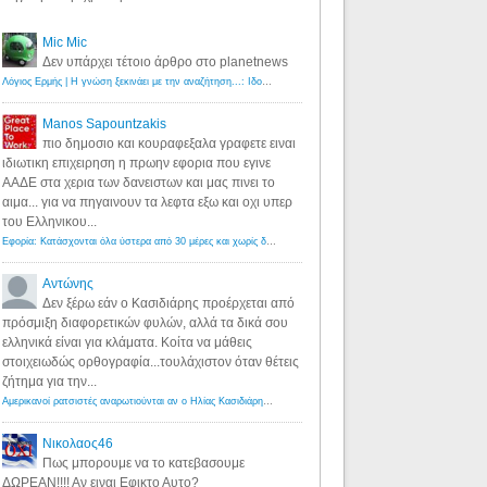
Mic Mic
Δεν υπάρχει τέτοιο άρθρο στο planetnews
Λόγιος Ερμής | Η γνώση ξεκινάει με την αναζήτηση...: Ιδού οι 18 που χρωστούν 11 δις ευρώ!
·
6 years ago
Manos Sapountzakis
πιο δημοσιο και κουραφεξαλα γραφετε ειναι
ιδιωτικη επιχειρηση η πρωην εφορια που εγινε
ΑΑΔΕ στα χερια των δανειστων και μας πινει το
αιμα... για να πηγαινουν τα λεφτα εξω και οχι υπερ
του Ελληνικου...
Εφορία: Κατάσχονται όλα ύστερα από 30 μέρες και χωρίς δικαστικές αποφάσεις - Λόγιος Ερμής
·
6 years ag
Αντώνης
Δεν ξέρω εάν ο Κασιδιάρης προέρχεται από
πρόσμιξη διαφορετικών φυλών, αλλά τα δικά σου
ελληνικά είναι για κλάματα. Κοίτα να μάθεις
στοιχειωδώς ορθογραφία...τουλάχιστον όταν θέτεις
ζήτημα για την...
Αμερικανοί ρατσιστές αναρωτιούνται αν ο Ηλίας Κασιδιάρης ανήκει στη λευκή φυλή... - Λόγιος Ερμής
·
7 yea
Νικολαος46
Πως μπορουμε να το κατεβασουμε
ΔΩΡΕΑΝ!!!! Αν ειναι Εφικτο Αυτο?