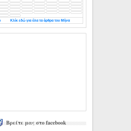
◄
Κλίκ εδώ για όλα τα άρθρα του Μήνα
Βρείτε μας στο facebook