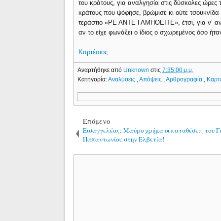
του κράτους, για αναλγησία στις δύσκολες ώρες 
κράτους που ψόφησε, βρώμισε κι ούτε τσουκνίδα 
τεράστιο «ΡΕ ΑΝΤΕ ΓΑΜΗΘΕΙΤΕ», έτσι, για ν’ α
αν το είχε φωνάξει ο ίδιος ο σχωρεμένος όσο ήτα
Καρτέσιος
Αναρτήθηκε από
Unknown
στις
7:35:00 μ.μ.
Κατηγορία:
Αναλύσεις
,
Απόψεις
,
Αρθρογραφία
,
Καρτ
Επόμενο
Εισαγγελέας: Μαύρο χρήμα οι καταθέσεις του Γ
Παπαντωνίου στην Ελβετία!