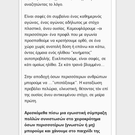
αναζητώντας το λόγο.
Είναι σαφές ότι συμβαίνει ένας καθημερινός
αγώνας, ένας αγώνας αδήλωτος με στόχο
πλαστικό, άνευ ουσίας. Καμουφλάρουμε –οι
περισσότεροι- ένα προφίλ που με αγωνία
προσπαθούμε να κρατήσουμε ορθό, σε ένα
χώρο χωρίς ανατολή δύση ή επάνω και κάτω,
όντας έρμαια ενός ηλίθιου ‘’κινήματος’’
αυτοπροβολής. Ευελπιστούμε, είναι σαφές, σε
κάτι ομοίως ηλίθιο. Σε κάτι τρανά βλαμμένο…
Στην αποδοχή όσων περισσότερων ανθρώπων
μπορούμε να …’’υποτάξουμε’’. Η καταξίωση
προβάλει πελώρια, ελκυστική, θέτοντας τόν επί
της ουσίας άνευ αντικειμένου στόχο, σε μοίρα
πρώτη.
Αρεσκόμεθα πίσω μια εγωιστική σύμπραξη
πολλών συνιστωσών στο χειροκρότημα
όσων περισσοτέρων (γνωστών ή μη)
μπορούμε και χάνουμε στο παιχνίδι της