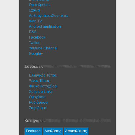
Όροι Χρήσης
Σχόλια
Αρθρογράφοι/Συντάκτες
Web TV
Android application
RSS
Facebook
Twitter
Youtube Channel
Google+
Συνδέσεις
Ελληνικός Τύπος
Ξένος Τύπος
Φιλικοί Ιστοχώροι
Χρήσιμα Links
Ομογένεια
Ραδιόφωνο
Στηρίζουμε
Κατηγορίες
Featured
Αναλύσεις
Αποκαλύψεις