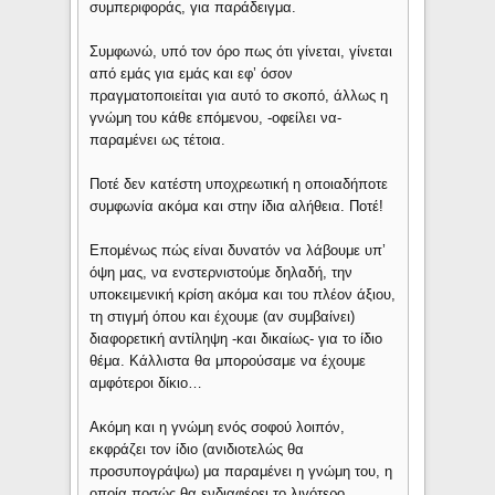
συμπεριφοράς, για παράδειγμα.
Συμφωνώ, υπό τον όρο πως ότι γίνεται, γίνεται
από εμάς για εμάς και εφ’ όσον
πραγματοποιείται για αυτό το σκοπό, άλλως η
γνώμη του κάθε επόμενου, -οφείλει να-
παραμένει ως τέτοια.
Ποτέ δεν κατέστη υποχρεωτική η οποιαδήποτε
συμφωνία ακόμα και στην ίδια αλήθεια. Ποτέ!
Επομένως πώς είναι δυνατόν να λάβουμε υπ’
όψη μας, να ενστερνιστούμε δηλαδή, την
υποκειμενική κρίση ακόμα και του πλέον άξιου,
τη στιγμή όπου και έχουμε (αν συμβαίνει)
διαφορετική αντίληψη -και δικαίως- για το ίδιο
θέμα. Κάλλιστα θα μπορούσαμε να έχουμε
αμφότεροι δίκιο…
Ακόμη και η γνώμη ενός σοφού λοιπόν,
εκφράζει τον ίδιο (ανιδιοτελώς θα
προσυπογράψω) μα παραμένει η γνώμη του, η
οποία ποσώς θα ενδιαφέρει το λιγότερο