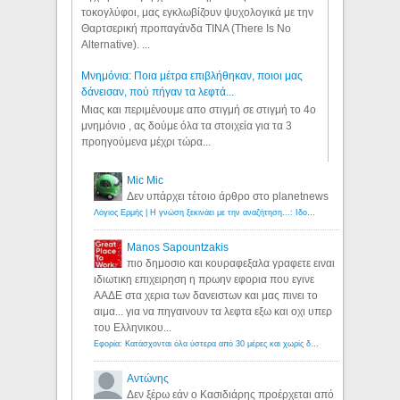
τοκογλύφοι, μας εγκλωβίζουν ψυχολογικά με την
Θαρτσερική προπαγάνδα TINA (There Is No
Alternative). ...
Μνημόνια: Ποια μέτρα επιβλήθηκαν, ποιοι μας
δάνεισαν, πού πήγαν τα λεφτά...
Μιας και περιμένουμε απο στιγμή σε στιγμή το 4ο
μνημόνιο , ας δούμε όλα τα στοιχεία για τα 3
προηγούμενα μέχρι τώρα...
Mic Mic
Δεν υπάρχει τέτοιο άρθρο στο planetnews
Λόγιος Ερμής | Η γνώση ξεκινάει με την αναζήτηση...: Ιδού οι 18 που χρωστούν 11 δις ευρώ!
Manos Sapountzakis
πιο δημοσιο και κουραφεξαλα γραφετε ειναι
ιδιωτικη επιχειρηση η πρωην εφορια που εγινε
ΑΑΔΕ στα χερια των δανειστων και μας πινει το
αιμα... για να πηγαινουν τα λεφτα εξω και οχι υπερ
του Ελληνικου...
Εφορία: Κατάσχονται όλα ύστερα από 30 μέρες και χωρίς δικαστικές αποφάσεις - Λόγιος Ερμής
Αντώνης
Δεν ξέρω εάν ο Κασιδιάρης προέρχεται από