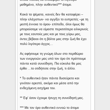
μαθημένο, πλην αυθεντικό*** άτομο.
Κακά τα ψέματα, κανείς δεν θα καταφέρει –
πλην ελάχιστων- να αγγίξει το ευπρεπές –με τη
μεστή έννοια το όρου- επίπεδο, όλοι όμως θα
μπορούσαμε να είμαστε περισσότερο ειλικρινείς
με τους εαυτούς μας και με τους γύρω μας,
όντες βέβαιοι ότι η βόλτα μας στην ζωή θα έχει
πολύ λιγότερο άγχος…
Ας αφήσουμε τη γνώμη όλων στο περιθώριο
των ενεργειών μας υπό τον όρο ότι πράττουμε
πάντα κατά συνείδηση. Πιο εύκολα θα μας
έρθει ...το οτιδήποτε στην ζωή, τι άλλο.
* Το αυθεντικό ήταν πάντα δυσεύρετο και
γινόταν αρεστό, ακόμα και μέσα από την
ενδεχόμενη ασχήμια του.
** Εφ’ όσον έχουμε ήσυχη τη συνείδησή μας.
*** Με τον όρο αυθεντικό εννοώ το άτομο