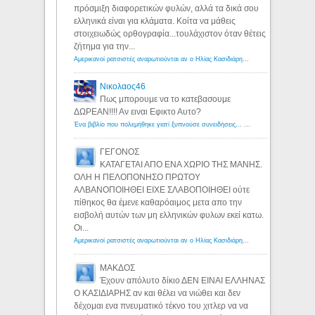
πρόσμιξη διαφορετικών φυλών, αλλά τα δικά σου
ελληνικά είναι για κλάματα. Κοίτα να μάθεις
στοιχειωδώς ορθογραφία...τουλάχιστον όταν θέτεις
ζήτημα για την...
Αμερικανοί ρατσιστές αναρωτιούνται αν ο Ηλίας Κασιδιάρης ανήκει στη λευκή φυλή... - Λόγιος Ερμής
Νικολαος46
Πως μπορουμε να το κατεβασουμε
ΔΩΡΕΑΝ!!!! Αν ειναι Εφικτο Αυτο?
Ένα βιβλίο που πολεμήθηκε γιατί ξυπνούσε συνειδήσεις... - Λόγιος Ερμής | Η γνώση ξεκινάει με την αναζήτηση...
ΓΕΓΟΝΟΣ
ΚΑΤΑΓΕΤΑΙ ΑΠΟ ΕΝΑ ΧΩΡΙΟ ΤΗΣ ΜΑΝΗΣ.
ΟΛΗ Η ΠΕΛΟΠΟΝΗΣΟ ΠΡΩΤΟΥ
ΑΛΒΑΝΟΠΟΙΗΘΕΙ ΕΙΧΕ ΣΛΑΒΟΠΟΙΗΘΕΙ ούτε
πίθηκος θα έμενε καθαρόαιμος μετα απο την
εισβολή αυτών των μη ελληνικών φυλων εκεί κατω.
Οι...
Αμερικανοί ρατσιστές αναρωτιούνται αν ο Ηλίας Κασιδιάρης ανήκει στη λευκή φυλή... - Λόγιος Ερμής
ΜΑΚΔΟΣ
Έχουν απόλυτο δίκιο ΔΕΝ ΕΙΝΑΙ ΕΛΛΗΝΑΣ
Ο ΚΑΣΙΔΙΑΡΗΣ αν και θέλει να νιώθει και δεν
δέχομαι ενα πνευματικό τέκνο του χιτλερ να να