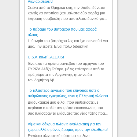
Aιέν αριστεύειν!
Σε ένα από τα Ομηρικά έπη, την Ιλιάδα, δύναται
κανείς να εντοπίσει (και μάλιστα δύο φορές) μια
έκφραση-συμβουλή που αποτέλεσε ιδανικό για...
Το πείραμα του βατράχου που μας αφορά
όλους...
Η θεωρία του βατράχου λες και έχει επινοηθεί για
μας. Την ξέρετε; Είναι πολύ διδακτική.
U.S.A. καλεί...ALEXIS!
Ένα από τα πρώτα ραντεβού του αρχηγού του
ΣΥΡΙΖΑ Αλέξη Τσίπρα, μόλις επέστρεψε από τα
ιερά χώματα της Αργεντινής ήταν να δει
τον Δημήτρη Αβ...
Το τελειότερο εργαλείο που επινόησε ποτε ο
ανθρώπινος εγκέφαλος, είναι η Ελληνική γλώσσα.
Διαδυκτιακοί μου φίλοι, που υιοθετίσατε με
περίσσια ευκολία τον τρόπο επικοινωνίας που
σας πλάσαραν τα μιάσματα της νέας τάξης πρα...
Αίμα και δάκρυα πλέον η εναλλακτική για την
χώρα, αλλά ο μόνος δρόμος προς την ελευθερία!
Εγχώριο ολιγαρχικό σύστημα και ξένοι