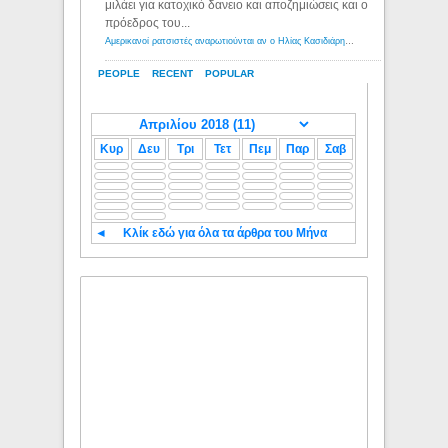
μιλάει για κατοχικό δανειο και αποζημιώσεις και ο
πρόεδρος του...
Αμερικανοί ρατσιστές αναρωτιούνται αν ο Ηλίας Κασιδιάρης ανήκει στη λευκή φυλή... - Λόγιος Ερμής
PEOPLE
RECENT
POPULAR
Κυρ
Δευ
Τρι
Τετ
Πεμ
Παρ
Σαβ
◄
Κλίκ εδώ για όλα τα άρθρα του Μήνα