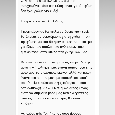
Ο Νίτσε το έθεσε αλλιώς: Αν είμαστε
ευτυχισμένοι μέσα στη φύση, είναι, γιατί η φύση
δεν έχει γνώμη για εμάς!
Γράφει ο Γιώργος Σ. Πολίτης
Προεκτείνοντας θα ήθελα να δούμε γιατί εμείς
θα έπρεπε να νοιαζόμαστε για τη γνώμη …όχι
της φύσης -μια και θα ήταν άκρως ουτοπικό- μα
για όλων των υπόλοιπων ανθρώπων που
εμπλέκονται στον κύκλο των γνωριμιών μας.
Βεβαίως, σίγουρα η γνώμη τους επηρεάζει όχι
μόνο την ‘’πολιτική’’ μας έναντι αυτών -μου είπε
αυτό άρα θα απαντήσω εκείνο- αλλά και ημών
έναντι του εαυτού μας –με αποκάλεσε ‘’έτσι’’
άρα θα είμαι καλύτερος ή χειρότερος …από
όσο ελπίζω(!)- κ.τ.λ. Είναι όμως αυτός λόγος
ώστε να συμβούν μέσα μας τόσες διεργασίες
από τις οποίες οι περισσότερες θα είναι
επιζήμιες;
Ας πούμε πώς ‘’όχι’’ και ας συνεχίσουμε