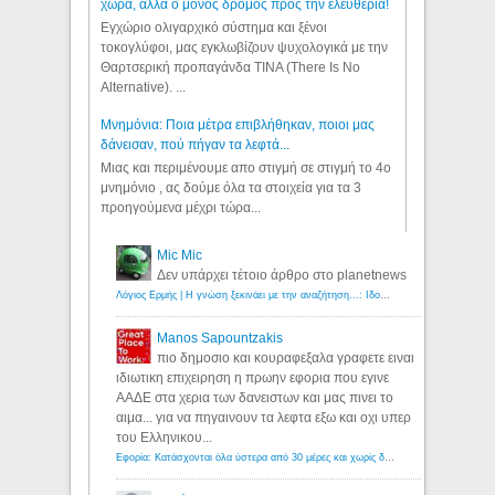
χώρα, αλλά ο μόνος δρόμος προς την ελευθερία!
Εγχώριο ολιγαρχικό σύστημα και ξένοι
τοκογλύφοι, μας εγκλωβίζουν ψυχολογικά με την
Θαρτσερική προπαγάνδα TINA (There Is No
Alternative). ...
Μνημόνια: Ποια μέτρα επιβλήθηκαν, ποιοι μας
δάνεισαν, πού πήγαν τα λεφτά...
Μιας και περιμένουμε απο στιγμή σε στιγμή το 4ο
μνημόνιο , ας δούμε όλα τα στοιχεία για τα 3
προηγούμενα μέχρι τώρα...
Mic Mic
Δεν υπάρχει τέτοιο άρθρο στο planetnews
Λόγιος Ερμής | Η γνώση ξεκινάει με την αναζήτηση...: Ιδού οι 18 που χρωστούν 11 δις ευρώ!
Manos Sapountzakis
πιο δημοσιο και κουραφεξαλα γραφετε ειναι
ιδιωτικη επιχειρηση η πρωην εφορια που εγινε
ΑΑΔΕ στα χερια των δανειστων και μας πινει το
αιμα... για να πηγαινουν τα λεφτα εξω και οχι υπερ
του Ελληνικου...
Εφορία: Κατάσχονται όλα ύστερα από 30 μέρες και χωρίς δικαστικές αποφάσεις - Λόγιος Ερμής