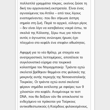
πολλαπλά γραμμάτια πίκρας, εκείνος ζούσε τη
δική του αργοναυτική εκστρατεία. Είναι ένας
αγνοούμενος του Αττίλα – από τους λίγους
εναπομείναντες- που δεν σήκωσε άσπρη
σημαία στη ζωή. Παρά το αρχικό, εύλογο ρίγος
– δεν είναι λίγο να κατεβαίνεις νοερά έστω, τα
σκαλιά της Κόλασης, ξέρω πως για πάντα
αυτός ο άγνωστος ανώνυμος ήρωας έχει
πλεγμένο στο κεφάλι ένα στεφάνι αθωότητας.
Αφορμή για το νέο θρίλερ, με στοιχεία και
ανατριχιαστικές λεπτομέρειες, αποτέλεσε το
συγκλονιστικό εύρημα στα τουρκικά
κολαστήρια του Ντιγιαρμπακίρ: Τριάντα οχτώ
σκελετοί βρέθηκαν θαμμένοι στις φυλακές της
μακρινής αυτής περιοχής της Νοτιοανατολικής
Τουρκίας. Οι τριάντα οχτώ αυτοί σκελετοί
φέρουν σημάδια εκτέλεσης με σφαίρες των 9
χιλιοστών στο κεφάλι. Αναμένουμε τα τεστ
DNA, που θα δείξουν εάν θα αποκλειστεί το
ενδεχόμενο να πρόκειται για Τούρκους
αντικαθεστωτικούς ή Κούρδους φυλακισμένους,