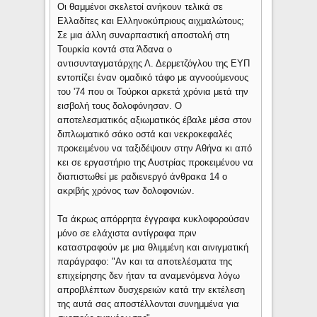
Οι θαμμένοι σκελετοί ανήκουν τελικά σε
Ελλαδίτες και Ελληνοκύπριους αιχμαλώτους;
Σε μια άλλη συναρπαστική αποστολή στη
Τουρκία κοντά στα Άδανα ο
αντισυνταγματάρχης Λ. Δερμετζόγλου της ΕΥΠ
εντοπίζει έναν ομαδικό τάφο με αγνοούμενους
του '74 που οι Τούρκοι αρκετά χρόνια μετά την
εισβολή τους δολοφόνησαν. Ο
αποτελεσματικός αξιωματικός έβαλε μέσα στον
διπλωματικό σάκο οστά και νεκροκεφαλές
προκειμένου να ταξιδέψουν στην Αθήνα κι από
κει σε εργαστήριο της Αυστρίας προκειμένου να
διαπιστωθεί με ραδιενεργό άνθρακα 14 ο
ακριβής χρόνος των δολοφονιών.
Τα άκρως απόρρητα έγγραφα κυκλοφορούσαν
μόνο σε ελάχιστα αντίγραφα πριν
καταστραφούν με μια θλιμμένη και αινιγματική
παράγραφο: "Αν και τα αποτελέσματα της
επιχείρησης δεν ήταν τα αναμενόμενα λόγω
απροβλέπτων δυσχερειών κατά την εκτέλεση
της αυτά σας αποστέλλονται συνημμένα για