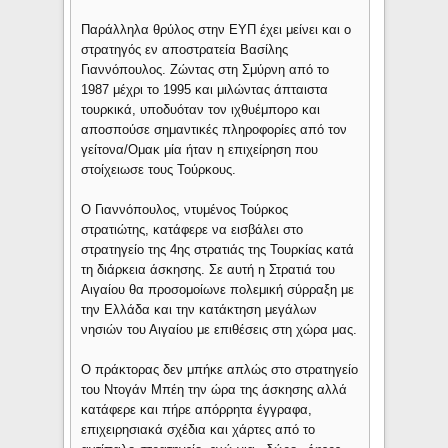
Παράλληλα θρύλος στην ΕΥΠ έχει μείνει και ο
στρατηγός εν αποστρατεία Βασίλης
Γιαννόπουλος. Ζώντας στη Σμύρνη από το
1987 μέχρι το 1995 και μιλώντας άπταιστα
τουρκικά, υποδυόταν τον ιχθυέμπορο και
αποσπούσε σημαντικές πληροφορίες από τον
γείτονα/Ομακ μία ήταν η επιχείρηση που
στοίχειωσε τους Τούρκους.
Ο Γιαννόπουλος, ντυμένος Τούρκος
στρατιώτης, κατάφερε να εισβάλει στο
στρατηγείο της 4ης στρατιάς της Τουρκίας κατά
τη διάρκεια άσκησης. Σε αυτή η Στρατιά του
Αιγαίου θα προσομοίωνε πολεμική σύρραξη με
την Ελλάδα και την κατάκτηση μεγάλων
νησιών του Αιγαίου με επιθέσεις στη χώρα μας.
Ο πράκτορας δεν μπήκε απλώς στο στρατηγείο
του Ντογάν Μπέη την ώρα της άσκησης αλλά
κατάφερε και πήρε απόρρητα έγγραφα,
επιχειρησιακά σχέδια και χάρτες από το