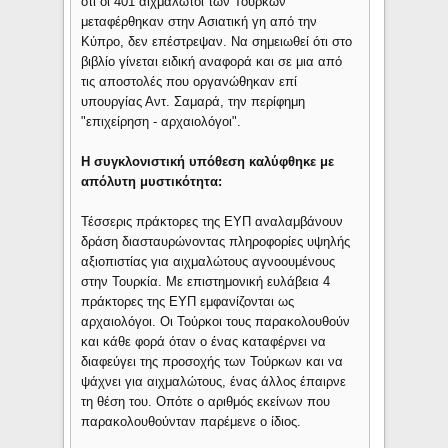
ότι οι 401 αιχμάλωτοι των Τούρκων
μεταφέρθηκαν στην Ασιατική γη από την
Κύπρο, δεν επέστρεψαν. Να σημειωθεί ότι στο
βιβλίο γίνεται ειδική αναφορά και σε μια από
τις αποστολές που οργανώθηκαν επί
υπουργίας Αντ. Σαμαρά, την περίφημη
"επιχείρηση - αρχαιολόγοι".
Η συγκλονιστική υπόθεση καλύφθηκε με
απόλυτη μυστικότητα:
Τέσσερις πράκτορες της ΕΥΠ αναλαμβάνουν
δράση διασταυρώνοντας πληροφορίες υψηλής
αξιοπιστίας για αιχμαλώτους αγνοουμένους
στην Τουρκία. Με επιστημονική ευλάβεια 4
πράκτορες της ΕΥΠ εμφανίζονται ως
αρχαιολόγοι. Οι Τούρκοι τους παρακολουθούν
και κάθε φορά όταν ο ένας καταφέρνει να
διαφεύγει της προσοχής των Τούρκων και να
ψάχνει για αιχμαλώτους, ένας άλλος έπαιρνε
τη θέση του. Οπότε ο αριθμός εκείνων που
παρακολουθούνταν παρέμενε ο ίδιος.