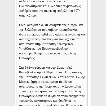
αλλά εάν οι σκελετοί ανήκουν σε
Ελληνοκύπριους και Ελλαδίτες αιχμαλώτους
πολέμου από την τουρκική εισβολή του 1974
στην Κύπρο.
Είναι αναγκαίο οι κυβερνήσεις της Κύπρου και
της Ελλάδας να αναλάβουν πρωτοβουλία,
ώστε να διαπιστωθεί με ακρίβεια η σκοτεινή και
ανατριχιαστική υπόθεση και εάν ισχύουν τα
όσα τόνισε στην Επιτροπή Εξωτερικών
Υποθέσεων του Ευρωκοινοβουλίου η
δραστήρια Κύπρια ευρωβουλευτής Ελένη
Θεοχάρους.
Στα διεθνή φόρουμ και στο Ευρωπαϊκό
Κοινοβούλιο προκλήθηκε σάλος. Ο πρόεδρος
της Επιτροπής Εξωτερικών Υποθέσεων, Έλμαρ
Μπροκ, ζήτησε εσπευσμένα το μόνιμο
αντιπρόσωπο της Τουρκίας στην Ευρωπαϊκή
Ένωση για να ερευνήσει το ζήτημα. Η Ελένη
Θεοχάρους έθεσε το συγκλονιστικό εύρημα των
τουρκικών κολαστηρίων και θυμήθηκε τις
ανατριχιαστικές αποκαλύψεις του βιβλίου μου