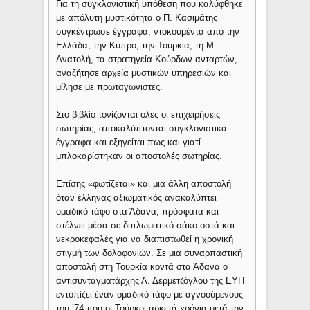
Για τη συγκλονιστική υπόθεση που καλύφθηκε
με απόλυτη μυστικότητα ο Π. Κασιμάτης
συγκέντρωσε έγγραφα, ντοκουμέντα από την
Ελλάδα, την Κύπρο, την Τουρκία, τη Μ.
Ανατολή, τα στρατηγεία Κούρδων ανταρτών,
αναζήτησε αρχεία μυστικών υπηρεσιών και
μίλησε με πρωταγωνιστές.
Στο βιβλίο τονίζονται όλες οι επιχειρήσεις
σωτηρίας, αποκαλύπτονται συγκλονιστικά
έγγραφα και εξηγείται πως και γιατί
μπλοκαρίστηκαν οι αποστολές σωτηρίας.
Επίσης «φωτίζεται» και μια άλλη αποστολή
όταν έλληνας αξιωματικός ανακαλύπτει
ομαδικό τάφο στα Άδανα, πρόσφατα και
στέλνει μέσα σε διπλωματικό σάκο οστά και
νεκροκεφαλές για να διαπιστωθεί η χρονική
στιγμή των δολοφονιών. Σε μια συναρπαστική
αποστολή στη Τουρκία κοντά στα Άδανα ο
αντισυνταγματάρχης Λ. Δερμετζόγλου της ΕΥΠ
εντοπίζει έναν ομαδικό τάφο με αγνοούμενους
του ’74 που οι Τούρκοι αρκετά χρόνια μετά την