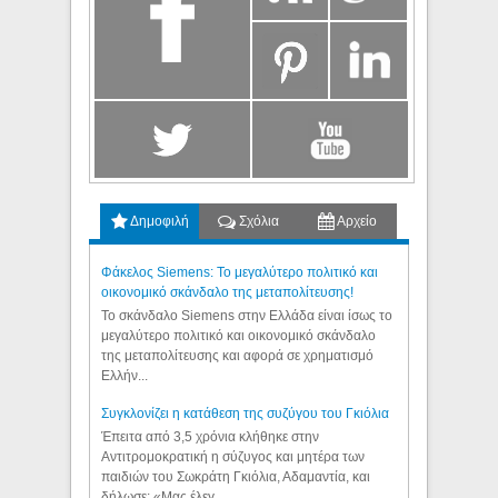
Δημοφιλή
Σχόλια
Αρχείο
Φάκελος Siemens: Το μεγαλύτερο πολιτικό και
οικονομικό σκάνδαλο της μεταπολίτευσης!
Το σκάνδαλο Siemens στην Ελλάδα είναι ίσως το
μεγαλύτερο πολιτικό και οικονομικό σκάνδαλο
της μεταπολίτευσης και αφορά σε χρηματισμό
Ελλήν...
Συγκλονίζει η κατάθεση της συζύγου του Γκιόλια
Έπειτα από 3,5 χρόνια κλήθηκε στην
Αντιτρομοκρατική η σύζυγος και μητέρα των
παιδιών του Σωκράτη Γκιόλια, Αδαμαντία, και
δήλωσε: «Μας έλεγ...