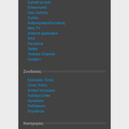
Σχετικά με εμάς
Eπικοινωνία
Όροι Χρήσης
Σχόλια
Αρθρογράφοι/Συντάκτες
Web TV
Android application
RSS
Facebook
Twitter
Youtube Channel
Google+
Συνδέσεις
Ελληνικός Τύπος
Ξένος Τύπος
Φιλικοί Ιστοχώροι
Χρήσιμα Links
Ομογένεια
Ραδιόφωνο
Στηρίζουμε
Κατηγορίες