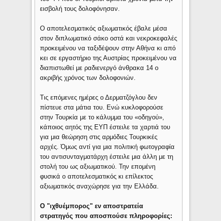
εισβολή τους δολοφόνησαν.
Ο αποτελεσματικός αξιωματικός έβαλε μέσα
στον διπλωματικό σάκο οστά και νεκροκεφαλές
προκειμένου να ταξιδέψουν στην Αθήνα κι από
κει σε εργαστήριο της Αυστρίας προκειμένου να
διαπιστωθεί με ραδιενεργό άνθρακα 14 ο
ακριβής χρόνος των δολοφονιών.
Τις επόμενες ημέρες ο Δερματζόγλου δεν
πίστευε στα μάτια του. Ενώ κυκλοφορούσε
στην Τουρκία με το κάλυμμα του «οδηγού»,
κάποιος αητός της ΕΥΠ έστειλε τα χαρτιά του
για μια θεώρηση στις αρμόδιες Τουρκικές
αρχές. Όμως αντί για μια πολιτική φωτογραφία
του αντισυνταγματάρχη έστειλε μια άλλη με τη
στολή του ως αξιωματικού. Την επομένη
φυσικά ο αποτελεσματικός κι επίλεκτος
αξιωματικός αναχώρησε για την Ελλάδα.
Ο "ιχθυέμπορος" εν αποστρατεία
στρατηγός που αποσπούσε πληροφορίες: