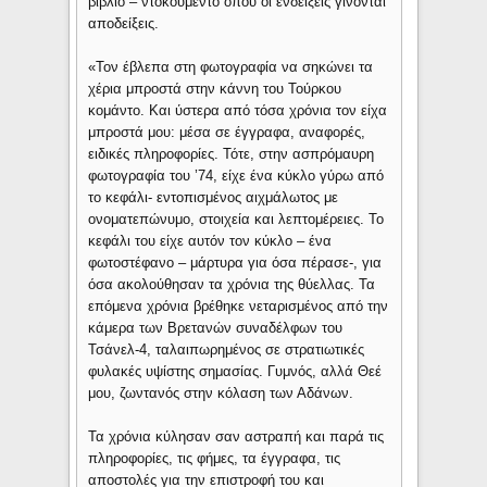
βιβλίο – ντοκουμέντο όπου οι ενδείξεις γίνονται
αποδείξεις.
«Τον έβλεπα στη φωτογραφία να σηκώνει τα
χέρια μπροστά στην κάννη του Τούρκου
κομάντο. Και ύστερα από τόσα χρόνια τον είχα
μπροστά μου: μέσα σε έγγραφα, αναφορές,
ειδικές πληροφορίες. Τότε, στην ασπρόμαυρη
φωτογραφία του ’74, είχε ένα κύκλο γύρω από
το κεφάλι- εντοπισμένος αιχμάλωτος με
ονοματεπώνυμο, στοιχεία και λεπτομέρειες. Το
κεφάλι του είχε αυτόν τον κύκλο – ένα
φωτοστέφανο – μάρτυρα για όσα πέρασε-, για
όσα ακολούθησαν τα χρόνια της θύελλας. Τα
επόμενα χρόνια βρέθηκε νεταρισμένος από την
κάμερα των Βρετανών συναδέλφων του
Τσάνελ-4, ταλαιπωρημένος σε στρατιωτικές
φυλακές υψίστης σημασίας. Γυμνός, αλλά Θεέ
μου, ζωντανός στην κόλαση των Αδάνων.
Τα χρόνια κύλησαν σαν αστραπή και παρά τις
πληροφορίες, τις φήμες, τα έγγραφα, τις
αποστολές για την επιστροφή του και