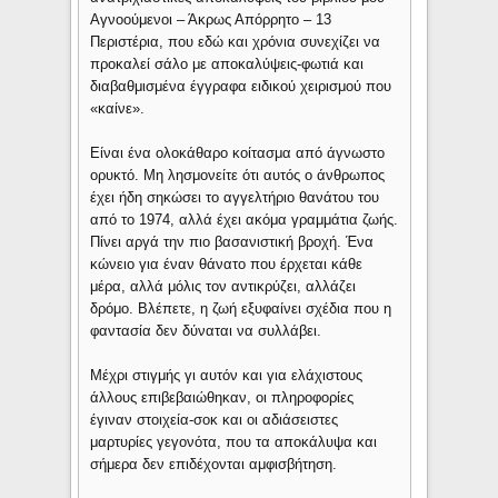
Αγνοούμενοι – Άκρως Απόρρητο – 13
Περιστέρια, που εδώ και χρόνια συνεχίζει να
προκαλεί σάλο με αποκαλύψεις-φωτιά και
διαβαθμισμένα έγγραφα ειδικού χειρισμού που
«καίνε».
Είναι ένα ολοκάθαρο κοίτασμα από άγνωστο
ορυκτό. Μη λησμονείτε ότι αυτός ο άνθρωπος
έχει ήδη σηκώσει το αγγελτήριο θανάτου του
από το 1974, αλλά έχει ακόμα γραμμάτια ζωής.
Πίνει αργά την πιο βασανιστική βροχή. Ένα
κώνειο για έναν θάνατο που έρχεται κάθε
μέρα, αλλά μόλις τον αντικρύζει, αλλάζει
δρόμο. Βλέπετε, η ζωή εξυφαίνει σχέδια που η
φαντασία δεν δύναται να συλλάβει.
Μέχρι στιγμής γι αυτόν και για ελάχιστους
άλλους επιβεβαιώθηκαν, οι πληροφορίες
έγιναν στοιχεία-σοκ και οι αδιάσειστες
μαρτυρίες γεγονότα, που τα αποκάλυψα και
σήμερα δεν επιδέχονται αμφισβήτηση.