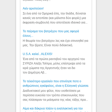
Aιέν αριστεύειν!
Σε ένα από τα Ομηρικά έπη, την Ιλιάδα, δύναται
κανείς να εντοπίσει (και μάλιστα δύο φορές) μια
έκφραση-συμβουλή που αποτέλεσε ιδανικό για...
Το πείραμα του βατράχου που μας αφορά
όλους...
Η θεωρία του βατράχου λες και έχει επινοηθεί για
μας. Την ξέρετε; Είναι πολύ διδακτική.
U.S.A. καλεί...ALEXIS!
Ένα από τα πρώτα ραντεβού του αρχηγού του
ΣΥΡΙΖΑ Αλέξη Τσίπρα, μόλις επέστρεψε από τα
ιερά χώματα της Αργεντινής ήταν να δει
τον Δημήτρη Αβ...
Το τελειότερο εργαλείο που επινόησε ποτε ο
ανθρώπινος εγκέφαλος, είναι η Ελληνική γλώσσα.
Διαδυκτιακοί μου φίλοι, που υιοθετίσατε με
περίσσια ευκολία τον τρόπο επικοινωνίας που
σας πλάσαραν τα μιάσματα της νέας τάξης πρα...
Αίμα και δάκρυα πλέον η εναλλακτική για την