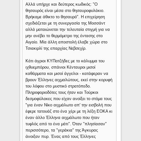
Αλλά υπήρχε και δεύτερος κωδικός: "Ο
θησαυρός είναι μέσα στο θησαυροφυλάκιο.
Βρήκαμε άθικτο το θησαυρό". Η επιχείρηση
σχεδιάζεται με τη συνεργασία της Μοσσάντ
αλλά ματαιώνεται την τελευταία στιγμή για να
μην ανέβει το θερμόμετρο της έντασης στο
Αιγαίο. Μία άλλη αποστολή έλαβε χώρα στο
Τσιακιρλί της επαρχίας Νεβσεχίρ.
Κάτι άγριοι ΚΥΠατζήδες με το κάλυμμα του
ιχθυεμπόρου, σπάνιοι Κένταυροι μισοί
καθάρματα και μισοί άγγελοι - κατάφεραν να
βρουν Έλληνες αιχμαλώτους, εκεί στην κορυφή
του λόφου στο μυστικό στρατόπεδο.
Πληροφοριοδότες τους ήταν και Τούρκοι
δεσμοφύλακες που είχαν ανοίξει το στόμα τους
"για έναν Νίκο αιχμάλωτο απ' την εισβολή που
έφερε τατουάζ στο ένα χέρι με τη λέξη ΕΟΚΑ κι
έναν άλλο Έλληνα αιχμάλωτο που ήταν
τυφλός από το ένα μάτι". Όταν "πλησίασαν"
περισσότερο, τα "γεράκια" της Άγκυρας
άνοιξαν πυρ. Ένας από τους Έλληνες