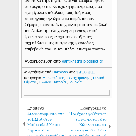
αντίπαλο στρατηγείο, ενώ για «δώρο» έφερε
στο μέγαρο της Κατεχάκη φωτογραφίες που
είχε βγάλει από όλους τους Τούρκους
στρατηγούς την ώρα που κοιμόντουσαν.
Σήμερα, τριανταπέντε χρόνια μετά την εισβολή
του Αττίλα, η πολύχρονη δημοσιογραφική
έρευνα για τους ελάχιστους επιζώντες
αιχμαλώτους της κυπριακής τραγωδίας
επιβεβαιώνεται με τον πλέον επίσημο τρόπο».
Αναδημοσίευση από
oantikrisths.blogspot.gr
Αναρτήθηκε από
Unknown
στις
2:43:00 μ.μ.
Κατηγορία:
Αποκαλύψεις
,
Β.Ζαχαριάδης
,
Εθνικά
Θέματα
,
Ελλάδα
,
Ιστορία
,
Τουρκία
Επόμενο
Προηγούμενο
Δισεκατομμύρια απο
Η αξέχαστη εξέγερση
το ΕΣΠΑ στον
των αγροτών στο
Μπόμπολα! Να που
Κιλελέρ και τα
πήγαιναν τα
αιματηρά επεισόδια
ευρωπαϊκά κονδύλια!
που συνέβησαν στις 6