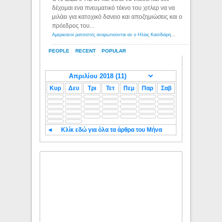
δέχομαι ενα πνευματικό τέκνο του χιτλερ να να
μιλάει για κατοχικό δανειο και αποζημιώσεις και ο
πρόεδρος του...
Αμερικανοί ρατσιστές αναρωτιούνται αν ο Ηλίας Κασιδιάρης ανήκει στη λευκή φυλή... - Λόγιος Ερμής
PEOPLE
RECENT
POPULAR
Κυρ
Δευ
Τρι
Τετ
Πεμ
Παρ
Σαβ
◄
Κλίκ εδώ για όλα τα άρθρα του Μήνα