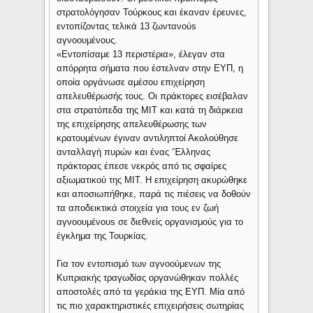
στρατολόγησαν Τούρκους και έκαναν έρευνες,
εντοπίζοντας τελικά 13 ζωντανούs
αγνοουμένους.
«Εντοπίσαμε 13 περιστέρια», έλεγαν στα
απόρρητα σήματα που έστελναν στην ΕΥΠ, η
οποία οργάνωσε αμέσου επιχείρηση
απελευθέρωσής τους. Οι πράκτορες εισέβαλαν
στα στρατόπεδα της MIT και κατά τη διάρκεια
της επιχείρησης απελευθέρωσης των
κρατουμένων έγιναν αντιληπτοί Ακολούθησε
ανταλλαγή πυρών και ένας ‘Έλληνας
πράκτορας έπεσε νεκρός από τις σφαίρες
αξιωματικού της MIT. Η επιχείρηση ακυρώθηκε
και αποσιωπήθηκε, παρά τις πιέσεις να δοθούν
τα αποδεικτικά στοιχεία για τους εν ζωή
αγνοουμένουs σε διεθνείς οργανισμούς για το
έγκλημα της Τουρκίας.
Για τον εντοπισμό των αγνοούμενων της
Κυπριακής τραγωδίας οργανώθηκαν πολλές
αποστολές από τα γεράκια της ΕΥΠ. Μία από
τις πιο χαρακτηριστικές επιχειρήσεις σωτηρίας