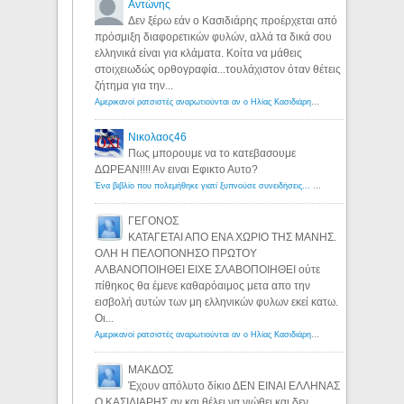
Αντώνης
Δεν ξέρω εάν ο Κασιδιάρης προέρχεται από
πρόσμιξη διαφορετικών φυλών, αλλά τα δικά σου
ελληνικά είναι για κλάματα. Κοίτα να μάθεις
στοιχειωδώς ορθογραφία...τουλάχιστον όταν θέτεις
ζήτημα για την...
Αμερικανοί ρατσιστές αναρωτιούνται αν ο Ηλίας Κασιδιάρης ανήκει στη λευκή φυλή... - Λόγιος Ερμής
Νικολαος46
Πως μπορουμε να το κατεβασουμε
ΔΩΡΕΑΝ!!!! Αν ειναι Εφικτο Αυτο?
Ένα βιβλίο που πολεμήθηκε γιατί ξυπνούσε συνειδήσεις... - Λόγιος Ερμής | Η γνώση ξεκινάει με την αναζήτηση...
ΓΕΓΟΝΟΣ
ΚΑΤΑΓΕΤΑΙ ΑΠΟ ΕΝΑ ΧΩΡΙΟ ΤΗΣ ΜΑΝΗΣ.
ΟΛΗ Η ΠΕΛΟΠΟΝΗΣΟ ΠΡΩΤΟΥ
ΑΛΒΑΝΟΠΟΙΗΘΕΙ ΕΙΧΕ ΣΛΑΒΟΠΟΙΗΘΕΙ ούτε
πίθηκος θα έμενε καθαρόαιμος μετα απο την
εισβολή αυτών των μη ελληνικών φυλων εκεί κατω.
Οι...
Αμερικανοί ρατσιστές αναρωτιούνται αν ο Ηλίας Κασιδιάρης ανήκει στη λευκή φυλή... - Λόγιος Ερμής
ΜΑΚΔΟΣ
Έχουν απόλυτο δίκιο ΔΕΝ ΕΙΝΑΙ ΕΛΛΗΝΑΣ
Ο ΚΑΣΙΔΙΑΡΗΣ αν και θέλει να νιώθει και δεν