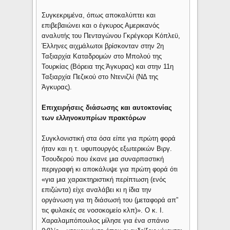
Συγκεκριμένα, όπως αποκαλύπτει και
επιβεβαιώνει και ο έγκυρος Αμερικανός
αναλυτής του Πενταγώνου Γκρέγκορι Κόπλεϋ,
Έλληνες αιχμάλωτοι βρίσκονταν στην 2η
Ταξιαρχία Καταδρομών στο Μπολού της
Τουρκίας (Βόρεια της Άγκυρας) και στην 11η
Ταξιαρχία Πεζικού στο Ντενιζλί (ΝΔ της
Άγκυρας).
Επιχειρήσεις διάσωσης και αυτοκτονίας
των ελληνοκυπρίων πρακτόρων
Συγκλονιστική στα όσα είπε για πρώτη φορά
ήταν και η τ. υφυπουργός εξωτερικών Βιργ.
Τσουδερού που έκανε μια συναρπαστική
περιγραφή κι αποκάλυψε για πρώτη φορά ότι
«για μια χαρακτηριστική περίπτωση (ενός
επιζώντα) είχε αναλάβει κι η ίδια την
οργάνωση για τη διάσωσή του (μεταφορά απ”
τις φυλακές σε νοσοκομείο κλπ)». Ο κ. Ι.
Χαραλαμπόπουλος μίλησε για ένα σπάνιο