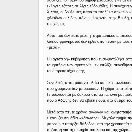
σαστίζει: το «όχι» του δημοψηφίσματος γίνεται σ
εκλογές εξπρές σε λίγες εβδομάδες. Η συνέχεια
Χίλτον, οι βουλευτές παρά τα τσαλίμια σηκώνουν
χιλιάδων σελίδων πάνε κι έρχονται στην Βουλή, 
της χώρας.
Αυτό που δεν κατάφερε η -στρατιωτικού επιπέδο
λαϊκού φρονήματος δεν ήρθε από «έξω» με τους 
«μέσα».
Η «αριστερή» κυβέρνηση που ενσωματώθηκε αποδε
τα κριτήρια των αριστερών, εκμαυλίζει συνειδήσε
τους προκατόχους της.
Συνολικά, αποπροσανατολίζει και εκμεταλλεύετα
προηγούμενοι δεν μπορούσαν. Η χώρα μετατρέπετ
ξεπουλιούνται με δάκρυα στα μάτια, ενώ με πρα
που ο Άδωνης δεν θα έβλεπε ούτε στα όνειρα του
Μετά από πέντε χρόνια αγώνων και κινητοποιήσε
εμφανίζει σημάδια «κόπωσης». Μεγάλο τμήμα της
μπορεί να υπάρξει διέξοδος μετά την χρεοκοπία 
πρόταση για τη σωτηρία του λαού και της χώρας 