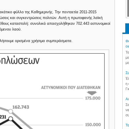
ακάτικο φύλλο της Καθημερινής. Την πενταετία 2011-2015
σεις και συγκεντρώσεις πολιτών. Αυτή η πρωτοφανής λαϊκή
εγέθους καταστολή: συνολικά απασχολήθηκαν 702.443 αστυνομικοί
όμενου λαού.
τλήσουμε ορισμένα χρήσιμα συμπεράσματα.
Φά
οι
Το
με
με
Συ
Έπ
η 
Γκ
Aι
Σε
να
συ
Το