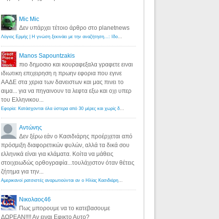
Mic Mic
Δεν υπάρχει τέτοιο άρθρο στο planetnews
Λόγιος Ερμής | Η γνώση ξεκινάει με την αναζήτηση...: Ιδού οι 18 που χρωστούν 11 δις ευρώ!
·
6 years ago
Manos Sapountzakis
πιο δημοσιο και κουραφεξαλα γραφετε ειναι
ιδιωτικη επιχειρηση η πρωην εφορια που εγινε
ΑΑΔΕ στα χερια των δανειστων και μας πινει το
αιμα... για να πηγαινουν τα λεφτα εξω και οχι υπερ
του Ελληνικου...
Εφορία: Κατάσχονται όλα ύστερα από 30 μέρες και χωρίς δικαστικές αποφάσεις - Λόγιος Ερμής
·
6 years ag
Αντώνης
Δεν ξέρω εάν ο Κασιδιάρης προέρχεται από
πρόσμιξη διαφορετικών φυλών, αλλά τα δικά σου
ελληνικά είναι για κλάματα. Κοίτα να μάθεις
στοιχειωδώς ορθογραφία...τουλάχιστον όταν θέτεις
ζήτημα για την...
Αμερικανοί ρατσιστές αναρωτιούνται αν ο Ηλίας Κασιδιάρης ανήκει στη λευκή φυλή... - Λόγιος Ερμής
·
7 yea
Νικολαος46
Πως μπορουμε να το κατεβασουμε
ΔΩΡΕΑΝ!!!! Αν ειναι Εφικτο Αυτο?