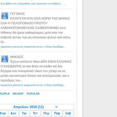
Ένα βιβλίο που πολεμήθηκε γιατί ξυπνούσε συνειδήσεις... - Λόγιος Ερμής | Η γνώση ξεκινάει με την αναζήτηση...
ΓΕΓΟΝΟΣ
ΚΑΤΑΓΕΤΑΙ ΑΠΟ ΕΝΑ ΧΩΡΙΟ ΤΗΣ ΜΑΝΗΣ.
ΟΛΗ Η ΠΕΛΟΠΟΝΗΣΟ ΠΡΩΤΟΥ
ΑΛΒΑΝΟΠΟΙΗΘΕΙ ΕΙΧΕ ΣΛΑΒΟΠΟΙΗΘΕΙ ούτε
πίθηκος θα έμενε καθαρόαιμος μετα απο την
εισβολή αυτών των μη ελληνικών φυλων εκεί κατω.
Οι...
Αμερικανοί ρατσιστές αναρωτιούνται αν ο Ηλίας Κασιδιάρης ανήκει στη λευκή φυλή... - Λόγιος Ερμής
·
8 yea
ΜΑΚΔΟΣ
Έχουν απόλυτο δίκιο ΔΕΝ ΕΙΝΑΙ ΕΛΛΗΝΑΣ
Ο ΚΑΣΙΔΙΑΡΗΣ αν και θέλει να νιώθει και δεν
δέχομαι ενα πνευματικό τέκνο του χιτλερ να να
μιλάει για κατοχικό δανειο και αποζημιώσεις και ο
πρόεδρος του...
Αμερικανοί ρατσιστές αναρωτιούνται αν ο Ηλίας Κασιδιάρης ανήκει στη λευκή φυλή... - Λόγιος Ερμής
·
8 yea
PEOPLE
RECENT
POPULAR
Κυρ
Δευ
Τρι
Τετ
Πεμ
Παρ
Σαβ