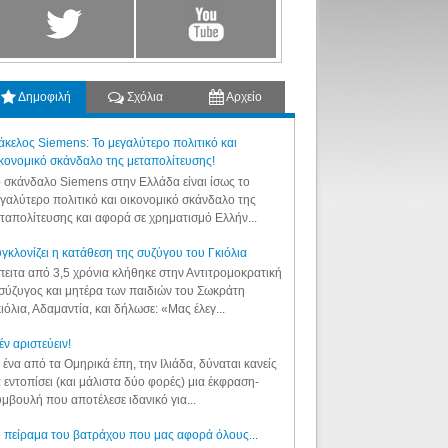
Δημοφιλή
Σχόλια
Αρχείο
κελος Siemens: Το μεγαλύτερο πολιτικό και
κονομικό σκάνδαλο της μεταπολίτευσης!
 σκάνδαλο Siemens στην Ελλάδα είναι ίσως το
γαλύτερο πολιτικό και οικονομικό σκάνδαλο της
ταπολίτευσης και αφορά σε χρηματισμό Ελλήν...
γκλονίζει η κατάθεση της συζύγου του Γκιόλια
ειτα από 3,5 χρόνια κλήθηκε στην Αντιτρομοκρατική
σύζυγος και μητέρα των παιδιών του Σωκράτη
ιόλια, Αδαμαντία, και δήλωσε: «Μας έλεγ...
έν αριστεύειν!
 ένα από τα Ομηρικά έπη, την Ιλιάδα, δύναται κανείς
 εντοπίσει (και μάλιστα δύο φορές) μια έκφραση-
μβουλή που αποτέλεσε ιδανικό για...
 πείραμα του βατράχου που μας αφορά όλους...