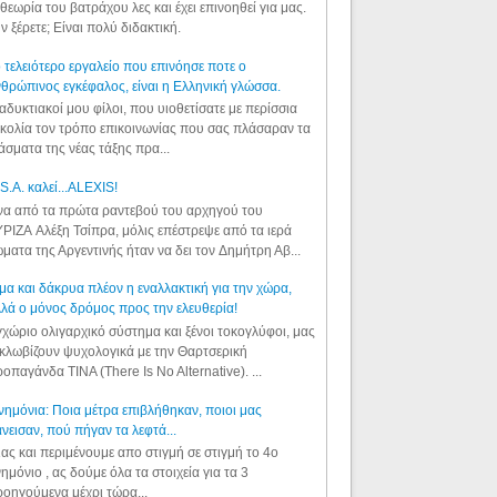
θεωρία του βατράχου λες και έχει επινοηθεί για μας.
ν ξέρετε; Είναι πολύ διδακτική.
 τελειότερο εργαλείο που επινόησε ποτε ο
θρώπινος εγκέφαλος, είναι η Ελληνική γλώσσα.
αδυκτιακοί μου φίλοι, που υιοθετίσατε με περίσσια
κολία τον τρόπο επικοινωνίας που σας πλάσαραν τα
άσματα της νέας τάξης πρα...
S.A. καλεί...ALEXIS!
α από τα πρώτα ραντεβού του αρχηγού του
ΡΙΖΑ Αλέξη Τσίπρα, μόλις επέστρεψε από τα ιερά
ματα της Αργεντινής ήταν να δει τον Δημήτρη Αβ...
μα και δάκρυα πλέον η εναλλακτική για την χώρα,
λά ο μόνος δρόμος προς την ελευθερία!
χώριο ολιγαρχικό σύστημα και ξένοι τοκογλύφοι, μας
κλωβίζουν ψυχολογικά με την Θαρτσερική
οπαγάνδα TINA (There Is No Alternative). ...
ημόνια: Ποια μέτρα επιβλήθηκαν, ποιοι μας
νεισαν, πού πήγαν τα λεφτά...
ας και περιμένουμε απο στιγμή σε στιγμή το 4ο
ημόνιο , ας δούμε όλα τα στοιχεία για τα 3
οηγούμενα μέχρι τώρα...