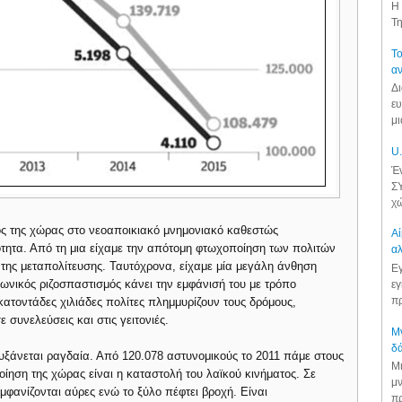
Η 
Τη
Το
αν
Δι
ευ
μι
U.
Έν
ΣΥ
χώ
ος της χώρας στο νεοαποικιακό μνημονιακό καθεστώς
Αί
ότητα. Από τη μια είχαμε την απότομη φτωχοποίηση των πολιτών
αλ
υ της μεταπολίτευσης. Ταυτόχρονα, είχαμε μία μεγάλη άνθηση
Εγ
νικός ριζοσπαστισμός κάνει την εμφάνισή του με τρόπο
εγ
πρ
Εκατοντάδες χιλιάδες πολίτες πλημμυρίζουν τους δρόμους,
 συνελεύσεις και στις γειτονιές.
Μν
δά
υξάνεται ραγδαία. Από 120.078 αστυνομικούς το 2011 πάμε στους
Μι
ίηση της χώρας είναι η καταστολή του λαϊκού κινήματος. Σε
μν
μφανίζονται αύρες ενώ το ξύλο πέφτει βροχή. Είναι
πρ