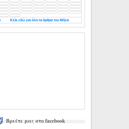
◄
Κλίκ εδώ για όλα τα άρθρα του Μήνα
Βρείτε μας στο facebook