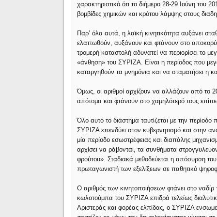
χαρακτηριστικό ότι το διήμερο 28-29 Ιούνη του 
βομβίδες χημικών και κρότου λάμψης στους διαδ
Παρ’ όλα αυτά, η λαϊκή κινητικότητα αυξάνει σταθ
ελαττωθούν, αυξάνουν και φτάνουν στο αποκορύ
τρομερή καταστολή αδυνατεί να περιορίσει το μεγ
«άνθηση» του ΣΥΡΙΖΑ. Είναι η περίοδος που μεγ
καταργηθούν τα μνημόνια και να σταματήσει η κ
Όμως, οι αριθμοί αρχίζουν να αλλάζουν από το 2
απότομα και φτάνουν στο χαμηλότερό τους επίπε
Όλο αυτό το διάστημα ταυτίζεται με την περίοδο
ΣΥΡΙΖΑ επενδύει στον κυβερνητισμό και στην αν
μία περίοδο εσωστρέφειας και διαπάλης μηχανισ
αρχίσει να ράβονται, τα συνθήματα στρογγυλεύον
φρούτου». Σταδιακά μεθοδεύεται η απόσυρση του
πρωταγωνιστή των εξελίξεων σε παθητικό ψηφο
Ο αριθμός των κινητοποιήσεων φτάνει στο ναδίρ τ
κωλοτούμπα του ΣΥΡΙΖΑ επιδρά τελείως διαλυτικ
Αριστεράς και φορέας ελπίδας, ο ΣΥΡΙΖΑ ενσωμ