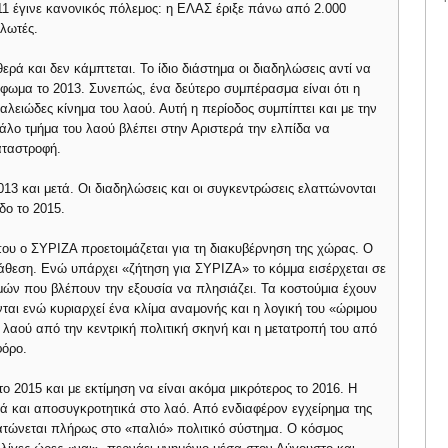
2011 έγινε κανονικός πόλεμος: η ΕΛΑΣ έριξε πάνω από 2.000
ηλωτές.
ερά και δεν κάμπτεται. Το ίδιο διάστημα οι διαδηλώσεις αντί να
φωμα το 2013. Συνεπώς, ένα δεύτερο συμπέρασμα είναι ότι η
αλειώδες κίνημα του λαού. Αυτή η περίοδος συμπίπτει και με την
άλο τμήμα του λαού βλέπει στην Αριστερά την ελπίδα να
αταστροφή.
013 και μετά. Οι διαδηλώσεις και οι συγκεντρώσεις ελαττώνονται
δο το 2015.
 που ο ΣΥΡΙΖΑ προετοιμάζεται για τη διακυβέρνηση της χώρας. Ο
άθεση. Ενώ υπάρχει «ζήτηση για ΣΥΡΙΖΑ» το κόμμα εισέρχεται σε
μών που βλέπουν την εξουσία να πλησιάζει. Τα κοστούμια έχουν
ται ενώ κυριαρχεί ένα κλίμα αναμονής και η λογική του «ώριμου
 λαού από την κεντρική πολιτική σκηνή και η μετατροπή του από
φόρο.
ο 2015 και με εκτίμηση να είναι ακόμα μικρότερος το 2016. Η
ά και αποσυγκροτητικά στο λαό. Από ενδιαφέρον εγχείρημα της
ατώνεται πλήρως στο «παλιό» πολιτικό σύστημα. Ο κόσμος