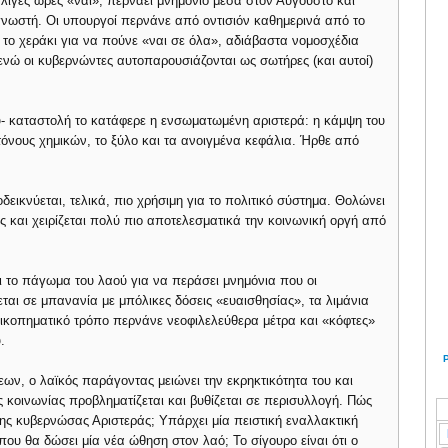
ε λίγες ώρες «ναι», περνάει μνημόνιο μέσα στον Αύγουστο και
 γνωστή. Οι υπουργοί περνάνε από οντισιόν καθημερινά από το
 το χεράκι για να πούνε «ναι σε όλα», αδιάβαστα νομοσχέδια
ενώ οι κυβερνώντες αυτοπαρουσιάζονται ως σωτήρες (και αυτοί)
υ- καταστολή το κατάφερε η ενσωματωμένη αριστερά: η κάμψη του
τόνους χημικών, το ξύλο και τα ανοιγμένα κεφάλια. Ήρθε από
ικνύεται, τελικά, πιο χρήσιμη για το πολιτικό σύστημα. Θολώνει
ις και χειρίζεται πολύ πιο αποτελεσματικά την κοινωνική οργή από
ι το πάγωμα του λαού για να περάσει μνημόνια που οι
αι σε μπανανία με μπόλικες δόσεις «ευαισθησίας», τα λιμάνια
ξικοπηματικό τρόπο περνάνε νεοφιλελεύθερα μέτρα και «κόφτες»
.
ων, ο λαϊκός παράγοντας μειώνει την εκρηκτικότητα του και
 κοινωνίας προβληματίζεται και βυθίζεται σε περισυλλογή. Πώς
της κυβερνώσας Αριστεράς; Υπάρχει μία πειστική εναλλακτική
που θα δώσει μία νέα ώθηση στον λαό; Το σίγουρο είναι ότι ο