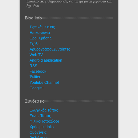
Εναλλακτική πληροφόρηση, για τα τρέχοντα γεγονότα και
όχι μόνο...
Blog info
Σχετικά με εμάς
Eπικοινωνία
Όροι Χρήσης
Σχόλια
Αρθρογράφοι/Συντάκτες
Web TV
Android application
RSS
Facebook
Twitter
Youtube Channel
Google+
Συνδέσεις
Ελληνικός Τύπος
Ξένος Τύπος
Φιλικοί Ιστοχώροι
Χρήσιμα Links
Ομογένεια