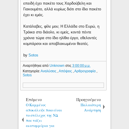
επειδή έχει πακέτο τους Χαρδούβελη και
Γιακουμάτο, αλλά κυρίως διότι στο ίδιο πακέτο
έχει κι εμάς.
Κατάλαβες, φίλε μου; Η Ελλάδα στο Ευρώ, η
Τρόικα στο διάολο, κι εμείς, κοντά πέντε
χρόνια τώρα στο ίδιο ηλίθιο έργο, εθελοντές
κομπάρσοι και αποβλακωμένοι θεατές.
by
Sotos
Αναρτήθηκε από
Unknown
στις
3:00:00 μ.μ.
Κατηγορία:
Αναλύσεις
,
Απόψεις
,
Αρθρογραφία
,
Sotos
Επόμενο
Προηγούμενο
Ο Καμμένος
Παλαιότερη
αποκάλυψε ποιο είναι
Ανάρτηση
το στέλεχος της ΝΔ
που τάζει
εκατομμύρια για