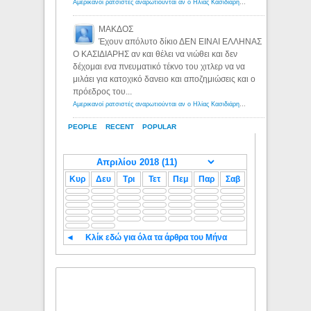
Αμερικανοί ρατσιστές αναρωτιούνται αν ο Ηλίας Κασιδιάρης ανήκει στη λευκή φυλή... - Λόγιος Ερμής
ΜΑΚΔΟΣ
Έχουν απόλυτο δίκιο ΔΕΝ ΕΙΝΑΙ ΕΛΛΗΝΑΣ
Ο ΚΑΣΙΔΙΑΡΗΣ αν και θέλει να νιώθει και δεν
δέχομαι ενα πνευματικό τέκνο του χιτλερ να να
μιλάει για κατοχικό δανειο και αποζημιώσεις και ο
πρόεδρος του...
Αμερικανοί ρατσιστές αναρωτιούνται αν ο Ηλίας Κασιδιάρης ανήκει στη λευκή φυλή... - Λόγιος Ερμής
PEOPLE
RECENT
POPULAR
Κυρ
Δευ
Τρι
Τετ
Πεμ
Παρ
Σαβ
◄
Κλίκ εδώ για όλα τα άρθρα του Μήνα