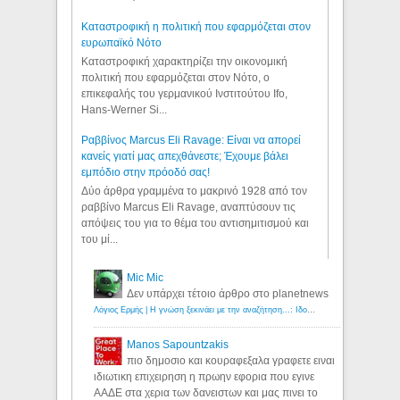
Καταστροφική η πολιτική που εφαρμόζεται στον
ευρωπαϊκό Νότο
Καταστροφική χαρακτηρίζει την οικονομική
πολιτική που εφαρμόζεται στον Νότο, ο
επικεφαλής του γερμανικού Ινστιτούτου Ifo,
Hans-Werner Si...
Ραββίνος Marcus Eli Ravage: Είναι να απορεί
κανείς γιατί μας απεχθάνεστε; Έχουμε βάλει
εμπόδιο στην πρόοδό σας!
Δύο άρθρα γραμμένα το μακρινό 1928 από τον
ραββίνο Marcus Eli Ravage, αναπτύσουν τις
απόψεις του για το θέμα του αντισημιτισμού και
του μί...
Mic Mic
Δεν υπάρχει τέτοιο άρθρο στο planetnews
Λόγιος Ερμής | Η γνώση ξεκινάει με την αναζήτηση...: Ιδού οι 18 που χρωστούν 11 δις ευρώ!
Manos Sapountzakis
πιο δημοσιο και κουραφεξαλα γραφετε ειναι
ιδιωτικη επιχειρηση η πρωην εφορια που εγινε
ΑΑΔΕ στα χερια των δανειστων και μας πινει το