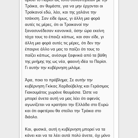
Τρόικα, αν θυμάστε, για να μην έρχονται οι
Τροϊκανοί εδώ, λέει, και της χαλάνε την
τσάκιση. Σαν είδε όμως, γι άλλη μια φορά
αυτές τις μέρες, ότι οι Τροικανοί την
ξανασυνέδεσαν κανονικά, όσην ώρα εκείνη
τάχα τους το έπαιζε κάπως, και σαν είδε, γι
άλλη μια φορά αυτές τις μέρες, ότι δεν την
έπαιρνε άλλο να μας το παίζει ότι τους το
παίζει κάπως, ανέσυρε ξαφνικά από τα βάθη
της μνήμης της ως νέα, φαεινή ιδέα το Παρίσι.
Γι αυτήν την κυβέρνηση μιλάμε.
Άρα, ποιο το πρόβλημα; Σε αυτήν την
κυβέρνηση Γκίκας Χαρδούβελης και Γεράσιμος
Γιακουμάτος χωράνε θαυμάσια. Ώστε να
μπορεί άνετα αυτή να μας λέει ότι αφενός
αγωνίζεται να κρατήσει την Ελλάδα στο Ευρώ
και ότι αφετέρου θα στείλει την Τρόικα στο
διάολο.
Και, φυσικά, αυτή η κυβέρνηση μπορεί να τα
κάνει και να τα λέει αυτά πολύ άνετα, όχι μόνο