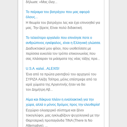
δήλωσε: «Μας έλεγ...
Το πείραμα του βατράχου που μας αφορά
όλους...
Η θεωρία του βατράχου λες και έχει επινοηθεί για
μας. Την ξέρετε; Είναι πολύ διδακτική.
Το τελειότερο εργαλείο που επινόησε ποτε ο
ανθρώπινος εγκέφαλος, είναι η Ελληνική γλώσσα.
Διαδυκτιακοί μου φίλοι, που υιοθετίσατε με
περίσσια ευκολία τον τρόπο επικοινωνίας που
σας πλάσαραν τα μιάσματα της νέας τάξης πρα...
U.S.A. καλεί...ALEXIS!
Ένα από τα πρώτα ραντεβού του αρχηγού του
ΣΥΡΙΖΑ Αλέξη Τσίπρα, μόλις επέστρεψε από τα
ιερά χώματα της Αργεντινής ήταν να δει
τον Δημήτρη Αβ...
Αίμα και δάκρυα πλέον η εναλλακτική για την
χώρα, αλλά ο μόνος δρόμος προς την ελευθερία!
Εγχώριο ολιγαρχικό σύστημα και ξένοι
τοκογλύφοι, μας εγκλωβίζουν ψυχολογικά με την
Θαρτσερική προπαγάνδα TINA (There Is No
Alternative). ...