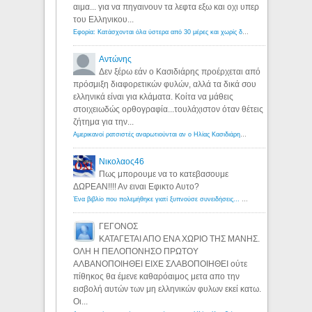
αιμα... για να πηγαινουν τα λεφτα εξω και οχι υπερ
του Ελληνικου...
Εφορία: Κατάσχονται όλα ύστερα από 30 μέρες και χωρίς δικαστικές αποφάσεις - Λόγιος Ερμής
Αντώνης
Δεν ξέρω εάν ο Κασιδιάρης προέρχεται από
πρόσμιξη διαφορετικών φυλών, αλλά τα δικά σου
ελληνικά είναι για κλάματα. Κοίτα να μάθεις
στοιχειωδώς ορθογραφία...τουλάχιστον όταν θέτεις
ζήτημα για την...
Αμερικανοί ρατσιστές αναρωτιούνται αν ο Ηλίας Κασιδιάρης ανήκει στη λευκή φυλή... - Λόγιος Ερμής
Νικολαος46
Πως μπορουμε να το κατεβασουμε
ΔΩΡΕΑΝ!!!! Αν ειναι Εφικτο Αυτο?
Ένα βιβλίο που πολεμήθηκε γιατί ξυπνούσε συνειδήσεις... - Λόγιος Ερμής | Η γνώση ξεκινάει με την αναζήτηση...
ΓΕΓΟΝΟΣ
ΚΑΤΑΓΕΤΑΙ ΑΠΟ ΕΝΑ ΧΩΡΙΟ ΤΗΣ ΜΑΝΗΣ.
ΟΛΗ Η ΠΕΛΟΠΟΝΗΣΟ ΠΡΩΤΟΥ
ΑΛΒΑΝΟΠΟΙΗΘΕΙ ΕΙΧΕ ΣΛΑΒΟΠΟΙΗΘΕΙ ούτε
πίθηκος θα έμενε καθαρόαιμος μετα απο την
εισβολή αυτών των μη ελληνικών φυλων εκεί κατω.
Οι...