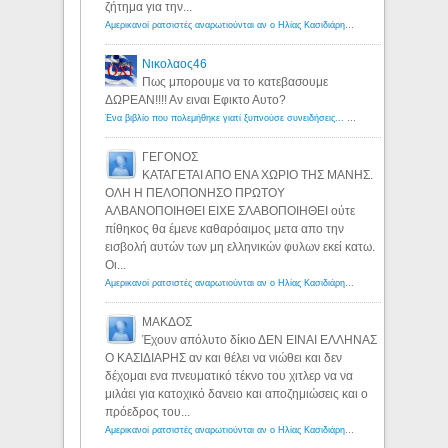
ζήτημα για την...
Αμερικανοί ρατσιστές αναρωτιούνται αν ο Ηλίας Κασιδιάρης ανήκει στη λευκή φυλή... - Λόγιος Ερμής
Νικολαος46
Πως μπορουμε να το κατεβασουμε
ΔΩΡΕΑΝ!!!! Αν ειναι Εφικτο Αυτο?
Ένα βιβλίο που πολεμήθηκε γιατί ξυπνούσε συνειδήσεις... - Λόγιος Ερμής | Η γνώση ξεκινάει με την αναζήτηση...
ΓΕΓΟΝΟΣ
ΚΑΤΑΓΕΤΑΙ ΑΠΟ ΕΝΑ ΧΩΡΙΟ ΤΗΣ ΜΑΝΗΣ.
ΟΛΗ Η ΠΕΛΟΠΟΝΗΣΟ ΠΡΩΤΟΥ
ΑΛΒΑΝΟΠΟΙΗΘΕΙ ΕΙΧΕ ΣΛΑΒΟΠΟΙΗΘΕΙ ούτε
πίθηκος θα έμενε καθαρόαιμος μετα απο την
εισβολή αυτών των μη ελληνικών φυλων εκεί κατω.
Οι...
Αμερικανοί ρατσιστές αναρωτιούνται αν ο Ηλίας Κασιδιάρης ανήκει στη λευκή φυλή... - Λόγιος Ερμής
ΜΑΚΔΟΣ
Έχουν απόλυτο δίκιο ΔΕΝ ΕΙΝΑΙ ΕΛΛΗΝΑΣ
Ο ΚΑΣΙΔΙΑΡΗΣ αν και θέλει να νιώθει και δεν
δέχομαι ενα πνευματικό τέκνο του χιτλερ να να
μιλάει για κατοχικό δανειο και αποζημιώσεις και ο
πρόεδρος του...
Αμερικανοί ρατσιστές αναρωτιούνται αν ο Ηλίας Κασιδιάρης ανήκει στη λευκή φυλή... - Λόγιος Ερμής