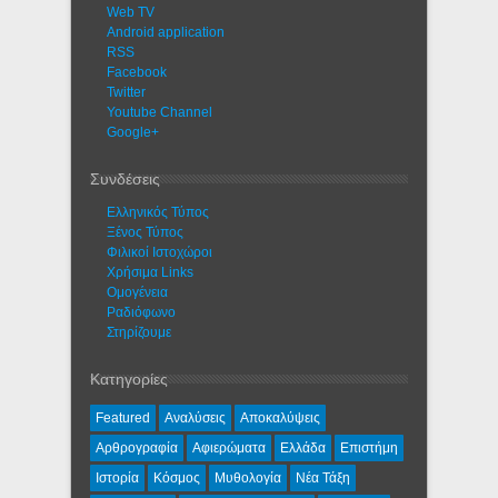
Web TV
Android application
RSS
Facebook
Twitter
Youtube Channel
Google+
Συνδέσεις
Ελληνικός Τύπος
Ξένος Τύπος
Φιλικοί Ιστοχώροι
Χρήσιμα Links
Ομογένεια
Ραδιόφωνο
Στηρίζουμε
Κατηγορίες
Featured
Αναλύσεις
Αποκαλύψεις
Αρθρογραφία
Αφιερώματα
Ελλάδα
Επιστήμη
Ιστορία
Κόσμος
Μυθολογία
Νέα Τάξη