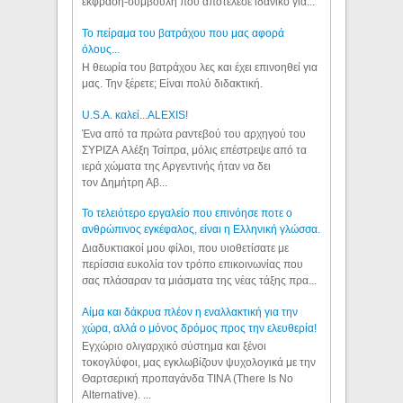
έκφραση-συμβουλή που αποτέλεσε ιδανικό για...
Το πείραμα του βατράχου που μας αφορά
όλους...
Η θεωρία του βατράχου λες και έχει επινοηθεί για
μας. Την ξέρετε; Είναι πολύ διδακτική.
U.S.A. καλεί...ALEXIS!
Ένα από τα πρώτα ραντεβού του αρχηγού του
ΣΥΡΙΖΑ Αλέξη Τσίπρα, μόλις επέστρεψε από τα
ιερά χώματα της Αργεντινής ήταν να δει
τον Δημήτρη Αβ...
Το τελειότερο εργαλείο που επινόησε ποτε ο
ανθρώπινος εγκέφαλος, είναι η Ελληνική γλώσσα.
Διαδυκτιακοί μου φίλοι, που υιοθετίσατε με
περίσσια ευκολία τον τρόπο επικοινωνίας που
σας πλάσαραν τα μιάσματα της νέας τάξης πρα...
Αίμα και δάκρυα πλέον η εναλλακτική για την
χώρα, αλλά ο μόνος δρόμος προς την ελευθερία!
Εγχώριο ολιγαρχικό σύστημα και ξένοι
τοκογλύφοι, μας εγκλωβίζουν ψυχολογικά με την
Θαρτσερική προπαγάνδα TINA (There Is No
Alternative). ...