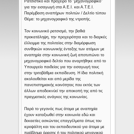
Ρατσιστικό και πρόχειρο το "μηχανογραφικό"
για την εισαγωγή στα Α.Ε.Ι. και Α.Τ.Ε.Ι.
Παρέμβαση αναπήρων πολιτών / Δελτίο τύπου
Θέμα: το μηχανογραφικό της ντροπής.
Τον κοινωνικό ρατσισμό, την βαθιά
προκατάληψη, την προχειρότητα και το διαρκές
έλλειμμα της πολιτείας στην διαμόρφωση
συνθηκών κοινωνικής ένταξης των ατόμων με
αναπηρία στην κοινωνική ζωή αποτυπώνει το
μηχανογραφικό δελτίο που αναρτήθηκε από το
Υπουργείο παιδείας για την εισαγωγή τους
στην τριτοβάθμια εκπαίδευση. Η ίδια πολιτική
ακολουθείται και από μερίδα της
πανεπιστημιακής κοινότητας που εκτός των
άλλων αποδεικνύεί την αποκοπή της από τις
πραγματικές ανάγκες της κοινωνίας.
Παρά το γεγονός πως άτομα με αναπηρία
έχουν καταξιωθεί στην κοινωνία εδώ και
δεκαετίες ασκώντας επαγγέλματα όπως του
ιεροψάλτη και του εκπαιδευτικού για άτομα με
πρόβλημα όρασης ή του πολιτικού μηχανικού