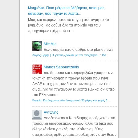
Μνημόνια: Ποια μέτρα επιβλήθηκαν, ποιοι μας
δάνεισαν, πού πήγαν τα λεφτά...
Μιας και περιμένουμε απο στιγμή σε στιγμή το 4ο
μνημόνιο , ας δούμε όλα τα στοιχεία για τα 3
προηγούμενα μέχρι τώρα...
Mic Mic
Δεν υπάρχει τέτοιο άρθρο στο planetnews
Λόγιος Ερμής | Η γνώση ξεκινάει με την αναζήτηση...: Ιδού οι 18 που χρωστούν 11 δις ευρώ!
Manos Sapountzakis
πιο δημοσιο και κουραφεξαλα γραφετε ειναι
ιδιωτικη επιχειρηση η πρωην εφορια που εγινε
ΑΑΔΕ στα χερια των δανειστων και μας πινει το
αιμα... για να πηγαινουν τα λεφτα εξω και οχι υπερ
του Ελληνικου...
Εφορία: Κατάσχονται όλα ύστερα από 30 μέρες και χωρίς δικαστικές αποφάσεις - Λόγιος Ερμής
Αντώνης
Δεν ξέρω εάν ο Κασιδιάρης προέρχεται από
πρόσμιξη διαφορετικών φυλών, αλλά τα δικά σου
ελληνικά είναι για κλάματα. Κοίτα να μάθεις
στοιχειωδώς ορθογραφία...τουλάχιστον όταν θέτεις