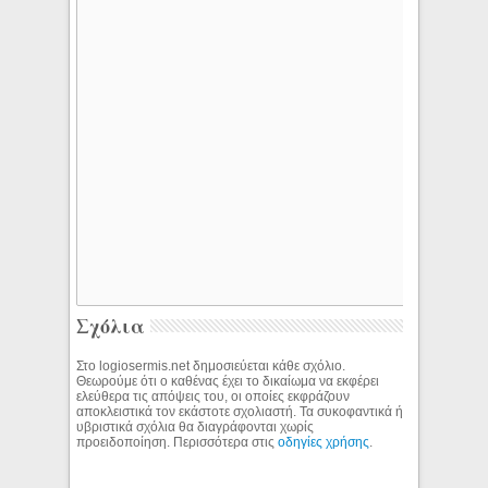
Σχόλια
Στο logiosermis.net δημοσιεύεται κάθε σχόλιο.
Θεωρούμε ότι ο καθένας έχει το δικαίωμα να εκφέρει
ελεύθερα τις απόψεις του, οι οποίες εκφράζουν
αποκλειστικά τον εκάστοτε σχολιαστή. Τα συκοφαντικά ή
υβριστικά σχόλια θα διαγράφονται χωρίς
προειδοποίηση. Περισσότερα στις
οδηγίες χρήσης
.