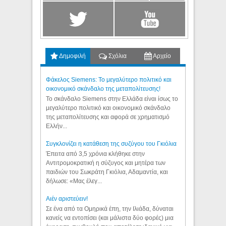
Δημοφιλή
Σχόλια
Αρχείο
Φάκελος Siemens: Το μεγαλύτερο πολιτικό και
οικονομικό σκάνδαλο της μεταπολίτευσης!
Το σκάνδαλο Siemens στην Ελλάδα είναι ίσως το
μεγαλύτερο πολιτικό και οικονομικό σκάνδαλο
της μεταπολίτευσης και αφορά σε χρηματισμό
Ελλήν...
Συγκλονίζει η κατάθεση της συζύγου του Γκιόλια
Έπειτα από 3,5 χρόνια κλήθηκε στην
Αντιτρομοκρατική η σύζυγος και μητέρα των
παιδιών του Σωκράτη Γκιόλια, Αδαμαντία, και
δήλωσε: «Μας έλεγ...
Aιέν αριστεύειν!
Σε ένα από τα Ομηρικά έπη, την Ιλιάδα, δύναται
κανείς να εντοπίσει (και μάλιστα δύο φορές) μια