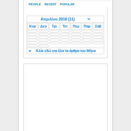
PEOPLE
RECENT
POPULAR
Κυρ
Δευ
Τρι
Τετ
Πεμ
Παρ
Σαβ
◄
Κλίκ εδώ για όλα τα άρθρα του Μήνα