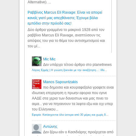
Alternative). ...
Ραββίνος Marcus Eli Ravage: Είναι να απορεί
κανείς γιατί μας απεχθάνεστε; Έχουμε βάλει
εμπόδιο στην πρόοδό σας!
Δύο άρθρα γραμμένα το μακρινό 1928 από τον
ραββίνο Marcus Eli Ravage, αναπτύσουν τις
απόψεις του για το θέμα του αντισημιτισμού και
του μί...
Mic Mic
Δεν υπάρχει τέτοιο άρθρο στο planetnews
Λόγιος Ερμής | Η γνώση ξεκινάει με την αναζήτηση...: Ιδού οι 18 που χρωστούν 11 δις ευρώ!
Manos Sapountzakis
πιο δημοσιο και κουραφεξαλα γραφετε ειναι
ιδιωτικη επιχειρηση η πρωην εφορια που εγινε
ΑΑΔΕ στα χερια των δανειστων και μας πινει το
αιμα... για να πηγαινουν τα λεφτα εξω και οχι υπερ
του Ελληνικου...
Εφορία: Κατάσχονται όλα ύστερα από 30 μέρες και χωρίς δικαστικές αποφάσεις - Λόγιος Ερμής
Αντώνης
Δεν ξέρω εάν ο Κασιδιάρης προέρχεται από