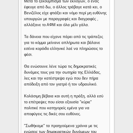
Μετά το ξεκούμπισμα των εκλογών, ο ένας
έφευγε από δω, ο άλλος τράβαγε κατά κει, ο
Βενιζέλος είχε φτιάξει και νόμο περί μη ευθύνης
υπουργών με παραγραφές και διαγραφές ,
αλλάξανε το ΑΦΜ και όλα μέλι γάλα.
Τα δάνεια που είχανε πάρει από τις τράπεζες
για το κόμμα μείνανε απλήρωτα και βάλανε
εσένα κορόιδο ελληνικέ λαέ να πληρώσεις το
φέσι.
Θα ενώσουνε λένε τώρα τις δημοκρατικές
δυνάμεις τους για την σωτηρία της Ελλάδας,
λες και την κατέστρεψα εγώ που δεν πήρα
απόδειξη από τον γιατρό ή τον υδραυλικό.
Κολάσιμη βέβαια και αυτή η πράξη, αλλά εσύ
το επέτρεψες που είσαι εξουσία "κύριε"
πολιτικέ που κατηγορείς εμένα για να
αποφύγεις τις δικές σου ευθύνες.
"Σωθήκαμε" τα προηγούμενα χρόνια με τις
ενώσεις των δημοκρατικών δυνάμεων του