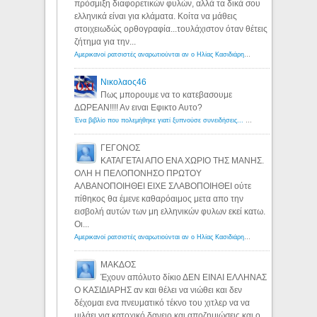
πρόσμιξη διαφορετικών φυλών, αλλά τα δικά σου
ελληνικά είναι για κλάματα. Κοίτα να μάθεις
στοιχειωδώς ορθογραφία...τουλάχιστον όταν θέτεις
ζήτημα για την...
Αμερικανοί ρατσιστές αναρωτιούνται αν ο Ηλίας Κασιδιάρης ανήκει στη λευκή φυλή... - Λόγιος Ερμής
Νικολαος46
Πως μπορουμε να το κατεβασουμε
ΔΩΡΕΑΝ!!!! Αν ειναι Εφικτο Αυτο?
Ένα βιβλίο που πολεμήθηκε γιατί ξυπνούσε συνειδήσεις... - Λόγιος Ερμής | Η γνώση ξεκινάει με την αναζήτηση...
ΓΕΓΟΝΟΣ
ΚΑΤΑΓΕΤΑΙ ΑΠΟ ΕΝΑ ΧΩΡΙΟ ΤΗΣ ΜΑΝΗΣ.
ΟΛΗ Η ΠΕΛΟΠΟΝΗΣΟ ΠΡΩΤΟΥ
ΑΛΒΑΝΟΠΟΙΗΘΕΙ ΕΙΧΕ ΣΛΑΒΟΠΟΙΗΘΕΙ ούτε
πίθηκος θα έμενε καθαρόαιμος μετα απο την
εισβολή αυτών των μη ελληνικών φυλων εκεί κατω.
Οι...
Αμερικανοί ρατσιστές αναρωτιούνται αν ο Ηλίας Κασιδιάρης ανήκει στη λευκή φυλή... - Λόγιος Ερμής
ΜΑΚΔΟΣ
Έχουν απόλυτο δίκιο ΔΕΝ ΕΙΝΑΙ ΕΛΛΗΝΑΣ
Ο ΚΑΣΙΔΙΑΡΗΣ αν και θέλει να νιώθει και δεν
δέχομαι ενα πνευματικό τέκνο του χιτλερ να να
μιλάει για κατοχικό δανειο και αποζημιώσεις και ο