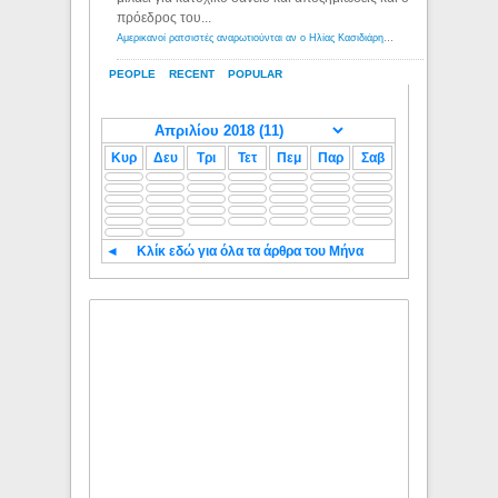
πρόεδρος του...
Αμερικανοί ρατσιστές αναρωτιούνται αν ο Ηλίας Κασιδιάρης ανήκει στη λευκή φυλή... - Λόγιος Ερμής
PEOPLE
RECENT
POPULAR
Κυρ
Δευ
Τρι
Τετ
Πεμ
Παρ
Σαβ
◄
Κλίκ εδώ για όλα τα άρθρα του Μήνα