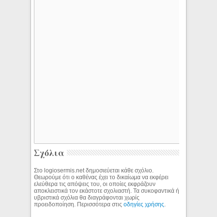
Σχόλια
Στο logiosermis.net δημοσιεύεται κάθε σχόλιο.
Θεωρούμε ότι ο καθένας έχει το δικαίωμα να εκφέρει
ελεύθερα τις απόψεις του, οι οποίες εκφράζουν
αποκλειστικά τον εκάστοτε σχολιαστή. Τα συκοφαντικά ή
υβριστικά σχόλια θα διαγράφονται χωρίς
προειδοποίηση. Περισσότερα στις
οδηγίες χρήσης
.