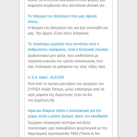
κανείς να εντοπίσει (και μάλιστα δύο φορές) μια
έκφραση-συμβουλή που αποτέλεσε ιδανικό για...
Το πείραμα του βατράχου που μας αφορά
όλους...
Η θεωρία του βατράχου λες και έχει επινοηθεί για
μας. Την ξέρετε; Είναι πολύ διδακτική.
Το τελειότερο εργαλείο που επινόησε ποτε ο
ανθρώπινος εγκέφαλος, είναι η Ελληνική γλώσσα.
Διαδυκτιακοί μου φίλοι, που υιοθετίσατε με
περίσσια ευκολία τον τρόπο επικοινωνίας που
σας πλάσαραν τα μιάσματα της νέας τάξης πρα...
U.S.A. καλεί...ALEXIS!
Ένα από τα πρώτα ραντεβού του αρχηγού του
ΣΥΡΙΖΑ Αλέξη Τσίπρα, μόλις επέστρεψε από τα
ιερά χώματα της Αργεντινής ήταν να δει
τον Δημήτρη Αβ...
Αίμα και δάκρυα πλέον η εναλλακτική για την
χώρα, αλλά ο μόνος δρόμος προς την ελευθερία!
Εγχώριο ολιγαρχικό σύστημα και ξένοι
τοκογλύφοι, μας εγκλωβίζουν ψυχολογικά με την
Θαρτσερική προπαγάνδα TINA (There Is No