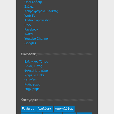
Όροι Χρήσης
Σχόλια
Αρθρογράφοι/Συντάκτες
Web TV
Android application
RSS
Facebook
Twitter
Youtube Channel
Google+
Συνδέσεις
Ελληνικός Τύπος
Ξένος Τύπος
Φιλικοί Ιστοχώροι
Χρήσιμα Links
Ομογένεια
Ραδιόφωνο
Στηρίζουμε
Κατηγορίες
Featured
Αναλύσεις
Αποκαλύψεις