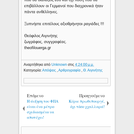
επιβάλλουν οι Γερμανοί που διαχρονικά ήταν
πάντα ανθέλληνες.
Ξυπνήστε επιτέλους αξιοθρήνητοι ραγιάδες !!!
Θεόφιλος Αιγινήτης
ζωγράφος, συγγραφέας.
theofilouerga.gr
Αναρτήθηκε από
Unknown
στις
4:24:00 μ.μ.
Κατηγορία:
Απόψεις
,
Αρθρογραφία
,
Θ. Αιγινήτης
Επόμενο
Προηγούμενο
Η άυξηση του ΦΠΑ
Κύριε πρωθυπουργέ,
είναι ένα μέτρο
όχι τόσο χχαλλαρά!
σχεδιασμένο να
αποτύχει!