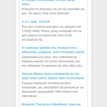
όλους...
Η θεωρία του βατράχου λες και έχει επινοηθεί για
μας. Την ξέρετε; Είναι πολύ διδακτική.
U.S.A. καλεί...ALEXIS!
Ένα από τα πρώτα ραντεβού του αρχηγού του
ΣΥΡΙΖΑ Αλέξη Τσίπρα, μόλις επέστρεψε από τα
ιερά χώματα της Αργεντινής ήταν να δει
τον Δημήτρη Αβ...
Το τελειότερο εργαλείο που επινόησε ποτε ο
ανθρώπινος εγκέφαλος, είναι η Ελληνική γλώσσα.
Διαδυκτιακοί μου φίλοι, που υιοθετίσατε με
περίσσια ευκολία τον τρόπο επικοινωνίας που
σας πλάσαραν τα μιάσματα της νέας τάξης πρα...
Αίμα και δάκρυα πλέον η εναλλακτική για την
χώρα, αλλά ο μόνος δρόμος προς την ελευθερία!
Εγχώριο ολιγαρχικό σύστημα και ξένοι
τοκογλύφοι, μας εγκλωβίζουν ψυχολογικά με την
Θαρτσερική προπαγάνδα TINA (There Is No
Alternative). ...
Μνημόνια: Ποια μέτρα επιβλήθηκαν, ποιοι μας