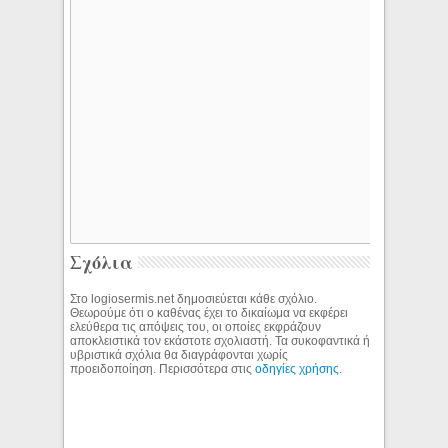
Σχόλια
Στο logiosermis.net δημοσιεύεται κάθε σχόλιο.
Θεωρούμε ότι ο καθένας έχει το δικαίωμα να εκφέρει
ελεύθερα τις απόψεις του, οι οποίες εκφράζουν
αποκλειστικά τον εκάστοτε σχολιαστή. Τα συκοφαντικά ή
υβριστικά σχόλια θα διαγράφονται χωρίς
προειδοποίηση. Περισσότερα στις
οδηγίες χρήσης
.