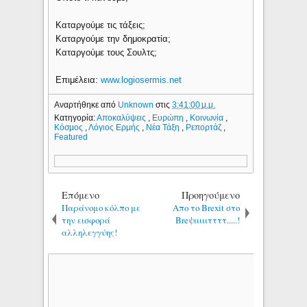
Καταργούμε τις τάξεις;
Καταργούμε την δημοκρατία;
Καταργούμε τους Σουλτς;
Επιμέλεια:
www.logiosermis.net
Αναρτήθηκε από
Unknown
στις
3:41:00 μ.μ.
Κατηγορία:
Αποκαλύψεις
,
Ευρώπη
,
Κοινωνία
,
Κόσμος
,
Λόγιος Ερμής
,
Νέα Τάξη
,
Ρεπορτάζ
,
Featured
Επόμενο
Προηγούμενο
Παράνομο κόλπο με
Απο το Brexit στο
την εισφορά
Breψιιιιιττττ.....!
αλληλεγγύης!