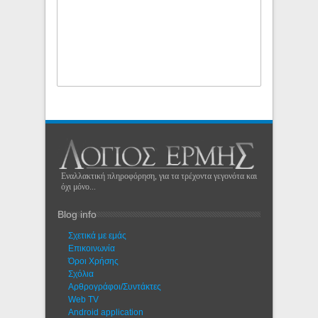
Εναλλακτική πληροφόρηση, για τα τρέχοντα γεγονότα και
όχι μόνο...
Blog info
Σχετικά με εμάς
Eπικοινωνία
Όροι Χρήσης
Σχόλια
Αρθρογράφοι/Συντάκτες
Web TV
Android application