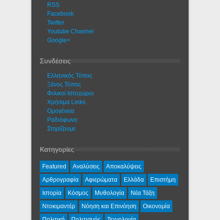
RSS
Facebook
Twitter
Youtube Channel
Google+
Συνδέσεις
Ελληνικός Τύπος
Ξένος Τύπος
Φιλικοί Ιστοχώροι
Χρήσιμα Links
Ομογένεια
Ραδιόφωνο
Στηρίζουμε
Κατηγορίες
Featured
Αναλύσεις
Αποκαλύψεις
Αρθρογραφία
Αφιερώματα
Ελλάδα
Επιστήμη
Ιστορία
Κόσμος
Μυθολογία
Νέα Τάξη
Ντοκιμαντέρ
Νόηση και Επινόηση
Οικονομία
Πολιτική
Πολιτισμός
Τεχνολογία