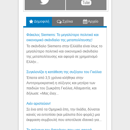
Δημοφιλή
Σχόλια
Αρχείο
Φάκελος Siemens: Το μεγαλύτερο πολιτικό και
οικονομικό σκάνδαλο της μεταπολίτευσης!
Το σκάνδαλο Siemens στην Ελλάδα είναι ίσως το
μεγαλύτερο πολιτικό και οικονομικό σκάνδαλο
της μεταπολίτευσης και αφορά σε χρηματισμό
Ελλήν...
Συγκλονίζει η κατάθεση της συζύγου του Γκιόλια
Έπειτα από 3,5 χρόνια κλήθηκε στην
Αντιτρομοκρατική η σύζυγος και μητέρα των
παιδιών του Σωκράτη Γκιόλια, Αδαμαντία, και
δήλωσε: «Μας έλεγ...
Aιέν αριστεύειν!
Σε ένα από τα Ομηρικά έπη, την Ιλιάδα, δύναται
κανείς να εντοπίσει (και μάλιστα δύο φορές) μια
έκφραση-συμβουλή που αποτέλεσε ιδανικό για...
Το πείραμα του βατράχου που μας αφορά