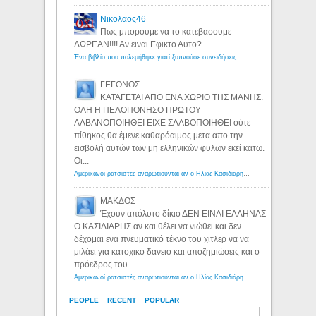
Νικολαος46
Πως μπορουμε να το κατεβασουμε
ΔΩΡΕΑΝ!!!! Αν ειναι Εφικτο Αυτο?
Ένα βιβλίο που πολεμήθηκε γιατί ξυπνούσε συνειδήσεις... - Λόγιος Ερμής | Η γνώση ξεκινάει με την αναζήτηση...
ΓΕΓΟΝΟΣ
ΚΑΤΑΓΕΤΑΙ ΑΠΟ ΕΝΑ ΧΩΡΙΟ ΤΗΣ ΜΑΝΗΣ.
ΟΛΗ Η ΠΕΛΟΠΟΝΗΣΟ ΠΡΩΤΟΥ
ΑΛΒΑΝΟΠΟΙΗΘΕΙ ΕΙΧΕ ΣΛΑΒΟΠΟΙΗΘΕΙ ούτε
πίθηκος θα έμενε καθαρόαιμος μετα απο την
εισβολή αυτών των μη ελληνικών φυλων εκεί κατω.
Οι...
Αμερικανοί ρατσιστές αναρωτιούνται αν ο Ηλίας Κασιδιάρης ανήκει στη λευκή φυλή... - Λόγιος Ερμής
ΜΑΚΔΟΣ
Έχουν απόλυτο δίκιο ΔΕΝ ΕΙΝΑΙ ΕΛΛΗΝΑΣ
Ο ΚΑΣΙΔΙΑΡΗΣ αν και θέλει να νιώθει και δεν
δέχομαι ενα πνευματικό τέκνο του χιτλερ να να
μιλάει για κατοχικό δανειο και αποζημιώσεις και ο
πρόεδρος του...
Αμερικανοί ρατσιστές αναρωτιούνται αν ο Ηλίας Κασιδιάρης ανήκει στη λευκή φυλή... - Λόγιος Ερμής
PEOPLE
RECENT
POPULAR