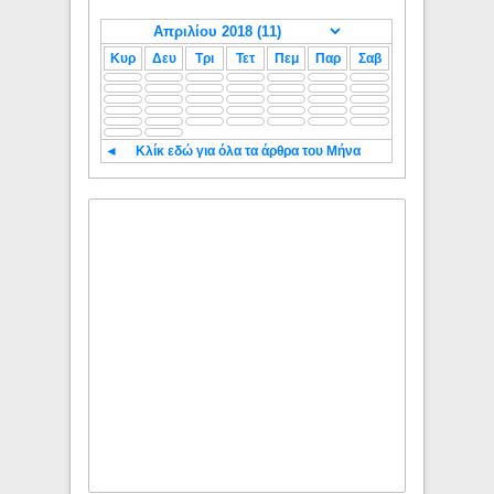
Κυρ
Δευ
Τρι
Τετ
Πεμ
Παρ
Σαβ
◄
Κλίκ εδώ για όλα τα άρθρα του Μήνα