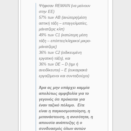
Ψήφισαν REMAIN (να μείνουν
στην ΕΕ)
57% των AB (ανώτερη/μέση
αστική τάξη – επαγγελματίες,
μάνατζερς κλπ)
49% των C1 (κατώτερη μέση
τάξη – επόπτες/κληρικοί μικρο-
μάνατζερς)
36% των C2 (ειδικευμένη
εργατική τάξη), και
36% των DE – D (ημι ή
ανειδίκευτοι) – Ε (ευκαιριακά
εργαζόμενοι και συνταξιούχοι)
Άρα ας μην υπάρχει καμμία
απολύτως αμφιβολία για το
γεγονός ότι πρόκειται για
έναν ταξικό πόλεμο. Είτε
είναι η παγκοσμιοποίηση, η
μετανάστευση, η ανισότητα, η
απουσία ανάπτυξης ή ο
συνδυασμός όλων αυτών