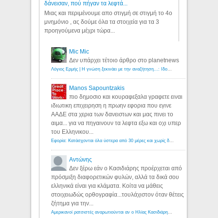
δάνεισαν, πού πήγαν τα λεφτά...
Μιας και περιμένουμε απο στιγμή σε στιγμή το 4ο
μνημόνιο , ας δούμε όλα τα στοιχεία για τα 3
προηγούμενα μέχρι τώρα...
Mic Mic
Δεν υπάρχει τέτοιο άρθρο στο planetnews
Λόγιος Ερμής | Η γνώση ξεκινάει με την αναζήτηση...: Ιδού οι 18 που χρωστούν 11 δις ευρώ!
Manos Sapountzakis
πιο δημοσιο και κουραφεξαλα γραφετε ειναι
ιδιωτικη επιχειρηση η πρωην εφορια που εγινε
ΑΑΔΕ στα χερια των δανειστων και μας πινει το
αιμα... για να πηγαινουν τα λεφτα εξω και οχι υπερ
του Ελληνικου...
Εφορία: Κατάσχονται όλα ύστερα από 30 μέρες και χωρίς δικαστικές αποφάσεις - Λόγιος Ερμής
Αντώνης
Δεν ξέρω εάν ο Κασιδιάρης προέρχεται από
πρόσμιξη διαφορετικών φυλών, αλλά τα δικά σου
ελληνικά είναι για κλάματα. Κοίτα να μάθεις
στοιχειωδώς ορθογραφία...τουλάχιστον όταν θέτεις
ζήτημα για την...
Αμερικανοί ρατσιστές αναρωτιούνται αν ο Ηλίας Κασιδιάρης ανήκει στη λευκή φυλή... - Λόγιος Ερμής