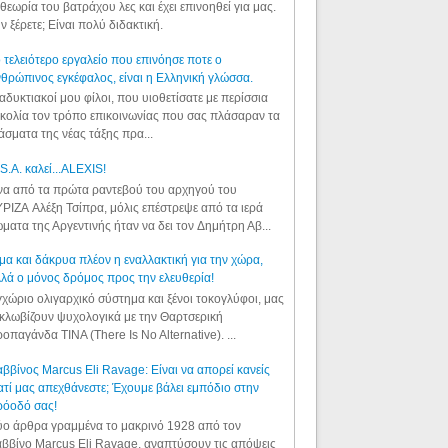
θεωρία του βατράχου λες και έχει επινοηθεί για μας.
ν ξέρετε; Είναι πολύ διδακτική.
 τελειότερο εργαλείο που επινόησε ποτε ο
θρώπινος εγκέφαλος, είναι η Ελληνική γλώσσα.
αδυκτιακοί μου φίλοι, που υιοθετίσατε με περίσσια
κολία τον τρόπο επικοινωνίας που σας πλάσαραν τα
άσματα της νέας τάξης πρα...
S.A. καλεί...ALEXIS!
α από τα πρώτα ραντεβού του αρχηγού του
ΡΙΖΑ Αλέξη Τσίπρα, μόλις επέστρεψε από τα ιερά
ματα της Αργεντινής ήταν να δει τον Δημήτρη Αβ...
μα και δάκρυα πλέον η εναλλακτική για την χώρα,
λά ο μόνος δρόμος προς την ελευθερία!
χώριο ολιγαρχικό σύστημα και ξένοι τοκογλύφοι, μας
κλωβίζουν ψυχολογικά με την Θαρτσερική
οπαγάνδα TINA (There Is No Alternative). ...
ββίνος Marcus Eli Ravage: Είναι να απορεί κανείς
ατί μας απεχθάνεστε; Έχουμε βάλει εμπόδιο στην
ρόοδό σας!
ο άρθρα γραμμένα το μακρινό 1928 από τον
ββίνο Marcus Eli Ravage, αναπτύσουν τις απόψεις