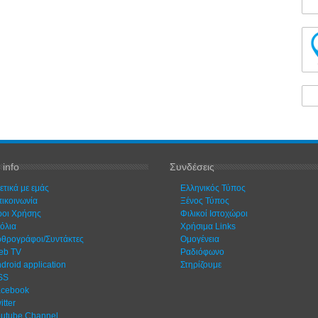
 info
Συνδέσεις
ετικά με εμάς
Ελληνικός Τύπος
ικοινωνία
Ξένος Τύπος
οι Χρήσης
Φιλικοί Ιστοχώροι
όλια
Χρήσιμα Links
θρογράφοι/Συντάκτες
Ομογένεια
eb TV
Ραδιόφωνο
droid application
Στηρίζουμε
SS
acebook
itter
utube Channel