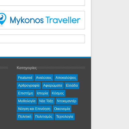
Κατηγορίες
Featured
Αναλύσεις
Αποκαλύψεις
Αρθρογραφία
Αφιερώματα
Ελλάδα
Επιστήμη
Ιστορία
Κόσμος
Μυθολογία
Νέα Τάξη
Ντοκιμαντέρ
Νόηση και Επινόηση
Οικονομία
Πολιτική
Πολιτισμός
Τεχνολογία