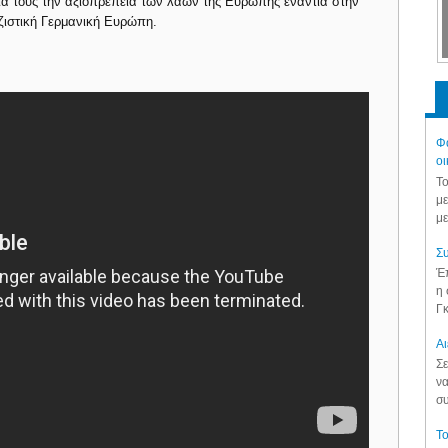
ια τους την αξιοπρέπεια των λαών της Ευρώπης ενάντια στην
αζιστική Γερμανική Ευρώπη.
Φά
οι
Το
με
με
Συ
Έπ
η 
Γκ
Aι
Σε
να
συ
Το