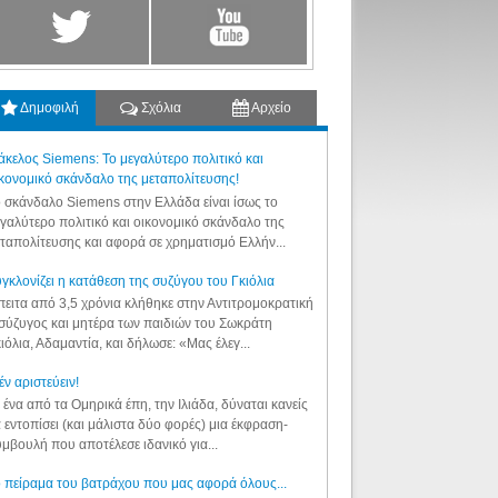
Δημοφιλή
Σχόλια
Αρχείο
κελος Siemens: Το μεγαλύτερο πολιτικό και
κονομικό σκάνδαλο της μεταπολίτευσης!
 σκάνδαλο Siemens στην Ελλάδα είναι ίσως το
γαλύτερο πολιτικό και οικονομικό σκάνδαλο της
ταπολίτευσης και αφορά σε χρηματισμό Ελλήν...
γκλονίζει η κατάθεση της συζύγου του Γκιόλια
ειτα από 3,5 χρόνια κλήθηκε στην Αντιτρομοκρατική
σύζυγος και μητέρα των παιδιών του Σωκράτη
ιόλια, Αδαμαντία, και δήλωσε: «Μας έλεγ...
έν αριστεύειν!
 ένα από τα Ομηρικά έπη, την Ιλιάδα, δύναται κανείς
 εντοπίσει (και μάλιστα δύο φορές) μια έκφραση-
μβουλή που αποτέλεσε ιδανικό για...
 πείραμα του βατράχου που μας αφορά όλους...