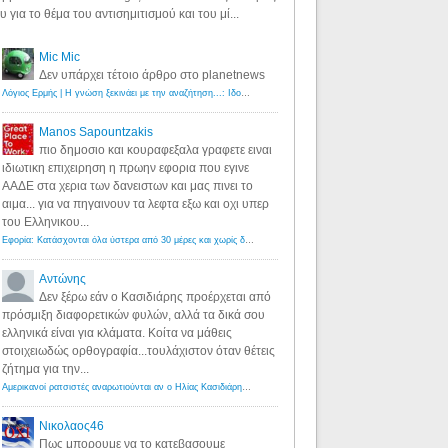
υ για το θέμα του αντισημιτισμού και του μί...
Mic Mic
Δεν υπάρχει τέτοιο άρθρο στο planetnews
Λόγιος Ερμής | Η γνώση ξεκινάει με την αναζήτηση...: Ιδού οι 18 που χρωστούν 11 δις ευρώ!
·
6 years ago
Manos Sapountzakis
πιο δημοσιο και κουραφεξαλα γραφετε ειναι
ιδιωτικη επιχειρηση η πρωην εφορια που εγινε
ΑΑΔΕ στα χερια των δανειστων και μας πινει το
αιμα... για να πηγαινουν τα λεφτα εξω και οχι υπερ
του Ελληνικου...
Εφορία: Κατάσχονται όλα ύστερα από 30 μέρες και χωρίς δικαστικές αποφάσεις - Λόγιος Ερμής
·
6 years ag
Αντώνης
Δεν ξέρω εάν ο Κασιδιάρης προέρχεται από
πρόσμιξη διαφορετικών φυλών, αλλά τα δικά σου
ελληνικά είναι για κλάματα. Κοίτα να μάθεις
στοιχειωδώς ορθογραφία...τουλάχιστον όταν θέτεις
ζήτημα για την...
Αμερικανοί ρατσιστές αναρωτιούνται αν ο Ηλίας Κασιδιάρης ανήκει στη λευκή φυλή... - Λόγιος Ερμής
·
7 yea
Νικολαος46
Πως μπορουμε να το κατεβασουμε