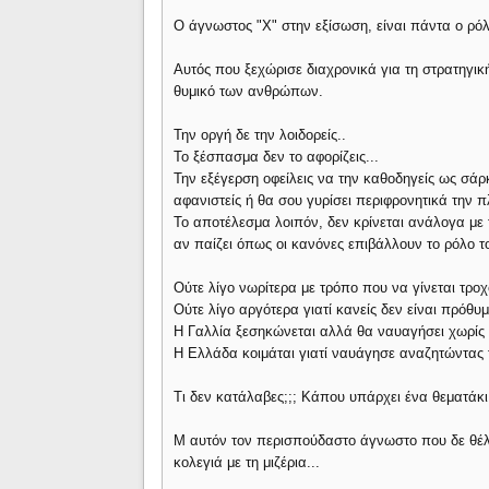
Ο άγνωστος "Χ" στην εξίσωση, είναι πάντα ο ρόλ
Αυτός που ξεχώρισε διαχρονικά για τη στρατηγική
θυμικό των ανθρώπων.
Την οργή δε την λοιδορείς..
Το ξέσπασμα δεν το αφορίζεις...
Την εξέγερση οφείλεις να την καθοδηγείς ως σάρ
αφανιστείς ή θα σου γυρίσει περιφρονητικά την π
Το αποτέλεσμα λοιπόν, δεν κρίνεται ανάλογα με 
αν παίζει όπως οι κανόνες επιβάλλουν το ρόλο τ
Ούτε λίγο νωρίτερα με τρόπο που να γίνεται τροχ
Ούτε λίγο αργότερα γιατί κανείς δεν είναι πρόθυμ
Η Γαλλία ξεσηκώνεται αλλά θα ναυαγήσει χωρίς 
Η Ελλάδα κοιμάται γιατί ναυάγησε αναζητώντας
Τι δεν κατάλαβες;;; Κάπου υπάρχει ένα θεματάκ
Μ αυτόν τον περισπούδαστο άγνωστο που δε θέλει
κολεγιά με τη μιζέρια...