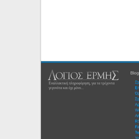
Blog
Σχ
Εναλλακτική πληροφόρηση, για τα τρέχοντα
γεγονότα και όχι μόνο...
Eπ
Όρ
Σχ
Αρ
W
An
R
F
Tw
Yo