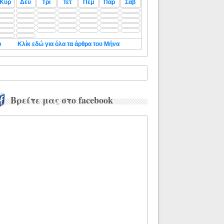
Κυρ
Δευ
Τρι
Τετ
Πεμ
Παρ
Σαβ
◄
Κλίκ εδώ για όλα τα άρθρα του Μήνα
Βρείτε μας στο facebook