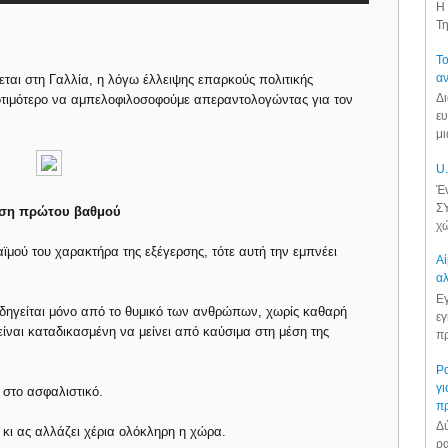
Η 
Τη
Το
αν
ται στη Γαλλία, η λόγω έλλειψης επαρκούς πολιτικής
Δι
οτιμότερο να αμπελοφιλοσοφούμε απεραντολογώντας για τον
ευ
μι
U.
Έν
ΣΥ
σωση πρώτου βαθμού
χώ
αϊμού του χαρακτήρα της εξέγερσης, τότε αυτή την εμπνέει
Αί
αλ
Εγ
δηγείται μόνο από το θυμικό των ανθρώπων, χωρίς καθαρή
εγ
 είναι καταδικασμένη να μείνει από καύσιμα στη μέση της
πρ
Ρα
γι
" στο ασφαλιστικό.
π
Δύ
κι ας αλλάζει χέρια ολόκληρη η χώρα.
ρα