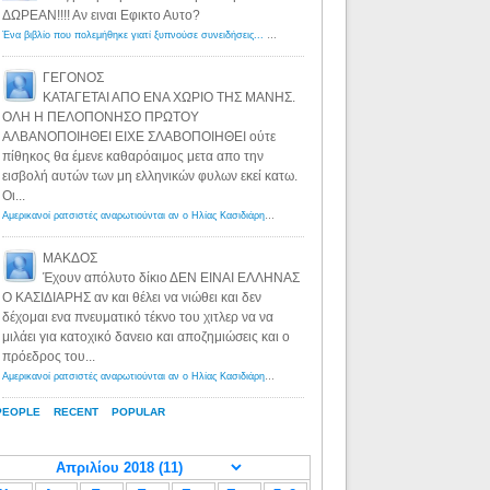
ΔΩΡΕΑΝ!!!! Αν ειναι Εφικτο Αυτο?
Ένα βιβλίο που πολεμήθηκε γιατί ξυπνούσε συνειδήσεις... - Λόγιος Ερμής | Η γνώση ξεκινάει με την αναζήτηση...
ΓΕΓΟΝΟΣ
ΚΑΤΑΓΕΤΑΙ ΑΠΟ ΕΝΑ ΧΩΡΙΟ ΤΗΣ ΜΑΝΗΣ.
ΟΛΗ Η ΠΕΛΟΠΟΝΗΣΟ ΠΡΩΤΟΥ
ΑΛΒΑΝΟΠΟΙΗΘΕΙ ΕΙΧΕ ΣΛΑΒΟΠΟΙΗΘΕΙ ούτε
πίθηκος θα έμενε καθαρόαιμος μετα απο την
εισβολή αυτών των μη ελληνικών φυλων εκεί κατω.
Οι...
Αμερικανοί ρατσιστές αναρωτιούνται αν ο Ηλίας Κασιδιάρης ανήκει στη λευκή φυλή... - Λόγιος Ερμής
·
8 yea
ΜΑΚΔΟΣ
Έχουν απόλυτο δίκιο ΔΕΝ ΕΙΝΑΙ ΕΛΛΗΝΑΣ
Ο ΚΑΣΙΔΙΑΡΗΣ αν και θέλει να νιώθει και δεν
δέχομαι ενα πνευματικό τέκνο του χιτλερ να να
μιλάει για κατοχικό δανειο και αποζημιώσεις και ο
πρόεδρος του...
Αμερικανοί ρατσιστές αναρωτιούνται αν ο Ηλίας Κασιδιάρης ανήκει στη λευκή φυλή... - Λόγιος Ερμής
·
8 yea
PEOPLE
RECENT
POPULAR