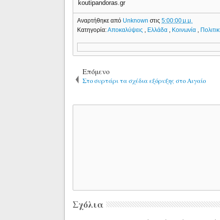
koutipandoras.gr
Αναρτήθηκε από
Unknown
στις
5:00:00 μ.μ.
Κατηγορία:
Αποκαλύψεις
,
Ελλάδα
,
Κοινωνία
,
Πολιτι
Επόμενο
Στο συρτάρι τα σχέδια εξόρυξης στο Αιγαίο
Σχόλια