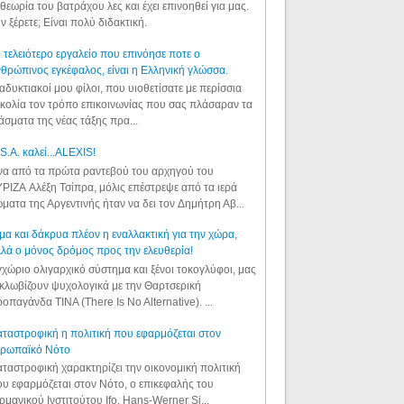
θεωρία του βατράχου λες και έχει επινοηθεί για μας.
ν ξέρετε; Είναι πολύ διδακτική.
 τελειότερο εργαλείο που επινόησε ποτε ο
θρώπινος εγκέφαλος, είναι η Ελληνική γλώσσα.
αδυκτιακοί μου φίλοι, που υιοθετίσατε με περίσσια
κολία τον τρόπο επικοινωνίας που σας πλάσαραν τα
άσματα της νέας τάξης πρα...
S.A. καλεί...ALEXIS!
α από τα πρώτα ραντεβού του αρχηγού του
ΡΙΖΑ Αλέξη Τσίπρα, μόλις επέστρεψε από τα ιερά
ματα της Αργεντινής ήταν να δει τον Δημήτρη Αβ...
μα και δάκρυα πλέον η εναλλακτική για την χώρα,
λά ο μόνος δρόμος προς την ελευθερία!
χώριο ολιγαρχικό σύστημα και ξένοι τοκογλύφοι, μας
κλωβίζουν ψυχολογικά με την Θαρτσερική
οπαγάνδα TINA (There Is No Alternative). ...
ταστροφική η πολιτική που εφαρμόζεται στον
υρωπαϊκό Νότο
ταστροφική χαρακτηρίζει την οικονομική πολιτική
υ εφαρμόζεται στον Νότο, ο επικεφαλής του
ρμανικού Ινστιτούτου Ifo, Hans-Werner Si...