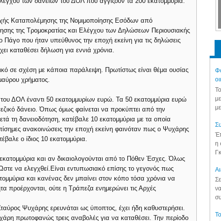
λέγχου των δανείων του ΔΟΛ που αγγίζουν τα 200 εκατομμύρια.
Αρχής Καταπολέμησης της Νομιμοποίησης Εσόδων από
τησης της Τρομοκρατίας και Ελέγχου των Δηλώσεων Περιουσιακής
ο Πάγο που ήταν υπεύθυνος την εποχή εκείνη για τις δηλώσεις
ει καταθέσει δήλωση για εννιά χρόνια.
γικό σε σχέση με κάποια παράλειψη. Πρωτίστως είναι θέμα ουσίας
Φά
 μαύρου χρήματος.
οι
Το
με
του ΔΟΛ έναντι 50 εκατομμυρίων ευρώ. Τα 50 εκατομμύρια ευρώ
με
εζικό δάνειο. Όπως όμως φαίνεται να προκύπτει από την
ετά τη δανειοδότηση, κατέβαλε 10 εκατομμύρια με τα οποία
Συ
πίσημες ανακοινώσεις την εποχή εκείνη φαινόταν πως ο Ψυχάρης
Έπ
έβαλε ο ίδιος 10 εκατομμύρια.
η 
Γκ
εκατομμύρια και αν δικαιολογούνται από το Πόθεν Έσχες. Όλως
 Ώστε να ελεγχθεί.Είναι εντυπωσιακό επίσης το γεγονός πως
Aι
τομμύρια και κανένας δεν μπαίνει στον κόπο τόσα χρόνια να
Σε
ητα προέρχονται, ούτε η Τράπεζα ενημερώνει τις Αρχές
να
συ
Σταύρος Ψυχάρης ερευνάται ως ύποπτος, έχει ήδη καθυστερήσει.
Το
υχάρη πρωτοφανώς τρεις αναβολές για να καταθέσει. Την περίοδο