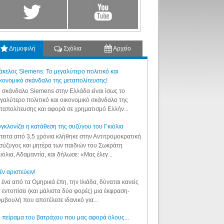
Δημοφιλή
Σχόλια
Αρχείο
κελος Siemens: Το μεγαλύτερο πολιτικό και
κονομικό σκάνδαλο της μεταπολίτευσης!
 σκάνδαλο Siemens στην Ελλάδα είναι ίσως το
γαλύτερο πολιτικό και οικονομικό σκάνδαλο της
ταπολίτευσης και αφορά σε χρηματισμό Ελλήν...
γκλονίζει η κατάθεση της συζύγου του Γκιόλια
ειτα από 3,5 χρόνια κλήθηκε στην Αντιτρομοκρατική
σύζυγος και μητέρα των παιδιών του Σωκράτη
ιόλια, Αδαμαντία, και δήλωσε: «Μας έλεγ...
έν αριστεύειν!
 ένα από τα Ομηρικά έπη, την Ιλιάδα, δύναται κανείς
 εντοπίσει (και μάλιστα δύο φορές) μια έκφραση-
μβουλή που αποτέλεσε ιδανικό για...
 πείραμα του βατράχου που μας αφορά όλους...