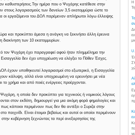
Η 
αν καθυστερήσεις.Την ημέρα που ο Ψυχάρης κατέθεσε στην
Τη
ν στους λογαριασμούς των δανείων 3,5 εκατομμύρια ώστε το
αια οι εργαζόμενοι του ΔΟΛ παρέμεναν απλήρωτοι λόγω έλλειψης
Το
αν
Δι
τώρα και προκύπτει άμεσα η ανάγκη να ξεκινήσει άλλη έρευνα
ευ
η διακίνηση των 10 εκατομμυρίων.
μι
U.
πό τον Ψυχάρη έχει παραγραφεί αφού ήταν πλημμέλημα την
Έν
 Εισαγγελία δεν έχει υποχρέωση να ελέγξει το Πόθεν Έσχες.
ΣΥ
χώ
ΔΟΛ έχουν υποθηκευτεί λογαριασμοί στο εξωτερικό, η Εισαγγελία
έχουν κάλυψη, αλλά είναι υποχρεωμένη να ερευνήσει με νέα
Αί
ι το χρήμα και από ποιές ενέργειες προέρχονται.
αλ
Εγ
Ψυχάρη, η οποία δεν προκύπτει για τεχνικούς ή νομικούς λόγους
εγ
ται στον εκδότη, δημιουργεί για μια ακόμη φορά φημολογίες και
πρ
 πως κάποιοι περιμένουν πως δεν θα αντέξει ο Συριζα στην
Κα
στο παιχνίδι. Είναι έτοιμοι βεβαίως και αυτοί οι οποίοι περιμένουν
ε
στην κυβέρνηση ξεχνώντας τα περί ανεξαρτησίας της
Κα
πο
γε