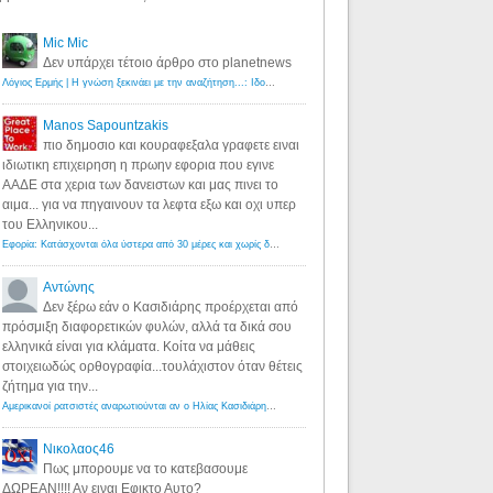
Mic Mic
Δεν υπάρχει τέτοιο άρθρο στο planetnews
Λόγιος Ερμής | Η γνώση ξεκινάει με την αναζήτηση...: Ιδού οι 18 που χρωστούν 11 δις ευρώ!
·
6 years ago
Manos Sapountzakis
πιο δημοσιο και κουραφεξαλα γραφετε ειναι
ιδιωτικη επιχειρηση η πρωην εφορια που εγινε
ΑΑΔΕ στα χερια των δανειστων και μας πινει το
αιμα... για να πηγαινουν τα λεφτα εξω και οχι υπερ
του Ελληνικου...
Εφορία: Κατάσχονται όλα ύστερα από 30 μέρες και χωρίς δικαστικές αποφάσεις - Λόγιος Ερμής
·
6 years ag
Αντώνης
Δεν ξέρω εάν ο Κασιδιάρης προέρχεται από
πρόσμιξη διαφορετικών φυλών, αλλά τα δικά σου
ελληνικά είναι για κλάματα. Κοίτα να μάθεις
στοιχειωδώς ορθογραφία...τουλάχιστον όταν θέτεις
ζήτημα για την...
Αμερικανοί ρατσιστές αναρωτιούνται αν ο Ηλίας Κασιδιάρης ανήκει στη λευκή φυλή... - Λόγιος Ερμής
·
7 yea
Νικολαος46
Πως μπορουμε να το κατεβασουμε
ΔΩΡΕΑΝ!!!! Αν ειναι Εφικτο Αυτο?