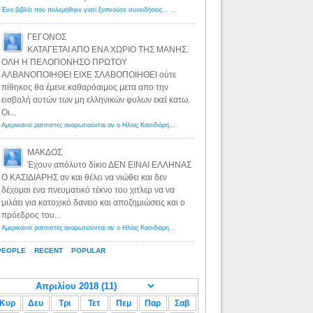
Ένα βιβλίο που πολεμήθηκε γιατί ξυπνούσε συνειδήσεις... - Λόγιος Ερμής | Η γνώση ξεκινάει με την αναζήτηση...
ΓΕΓΟΝΟΣ
ΚΑΤΑΓΕΤΑΙ ΑΠΟ ΕΝΑ ΧΩΡΙΟ ΤΗΣ ΜΑΝΗΣ.
ΟΛΗ Η ΠΕΛΟΠΟΝΗΣΟ ΠΡΩΤΟΥ
ΑΛΒΑΝΟΠΟΙΗΘΕΙ ΕΙΧΕ ΣΛΑΒΟΠΟΙΗΘΕΙ ούτε
πίθηκος θα έμενε καθαρόαιμος μετα απο την
εισβολή αυτών των μη ελληνικών φυλων εκεί κατω.
Οι...
Αμερικανοί ρατσιστές αναρωτιούνται αν ο Ηλίας Κασιδιάρης ανήκει στη λευκή φυλή... - Λόγιος Ερμής
·
8 yea
ΜΑΚΔΟΣ
Έχουν απόλυτο δίκιο ΔΕΝ ΕΙΝΑΙ ΕΛΛΗΝΑΣ
Ο ΚΑΣΙΔΙΑΡΗΣ αν και θέλει να νιώθει και δεν
δέχομαι ενα πνευματικό τέκνο του χιτλερ να να
μιλάει για κατοχικό δανειο και αποζημιώσεις και ο
πρόεδρος του...
Αμερικανοί ρατσιστές αναρωτιούνται αν ο Ηλίας Κασιδιάρης ανήκει στη λευκή φυλή... - Λόγιος Ερμής
·
8 yea
PEOPLE
RECENT
POPULAR
Κυρ
Δευ
Τρι
Τετ
Πεμ
Παρ
Σαβ