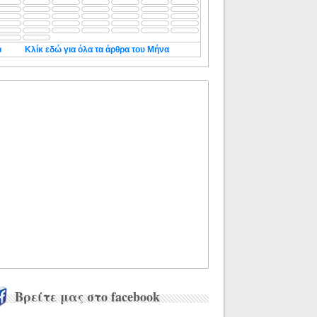
◄
Κλίκ εδώ για όλα τα άρθρα του Μήνα
Βρείτε μας στο facebook