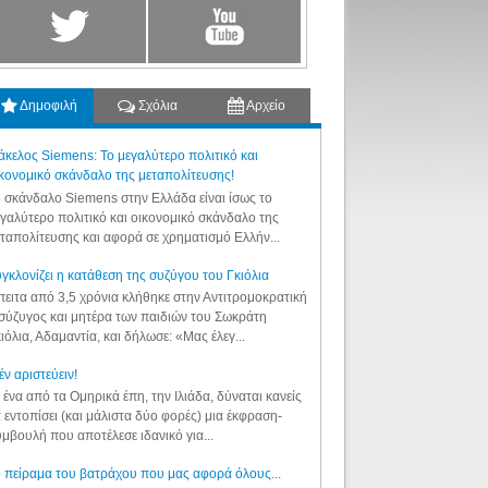
Δημοφιλή
Σχόλια
Αρχείο
κελος Siemens: Το μεγαλύτερο πολιτικό και
κονομικό σκάνδαλο της μεταπολίτευσης!
 σκάνδαλο Siemens στην Ελλάδα είναι ίσως το
γαλύτερο πολιτικό και οικονομικό σκάνδαλο της
ταπολίτευσης και αφορά σε χρηματισμό Ελλήν...
γκλονίζει η κατάθεση της συζύγου του Γκιόλια
ειτα από 3,5 χρόνια κλήθηκε στην Αντιτρομοκρατική
σύζυγος και μητέρα των παιδιών του Σωκράτη
ιόλια, Αδαμαντία, και δήλωσε: «Μας έλεγ...
έν αριστεύειν!
 ένα από τα Ομηρικά έπη, την Ιλιάδα, δύναται κανείς
 εντοπίσει (και μάλιστα δύο φορές) μια έκφραση-
μβουλή που αποτέλεσε ιδανικό για...
 πείραμα του βατράχου που μας αφορά όλους...