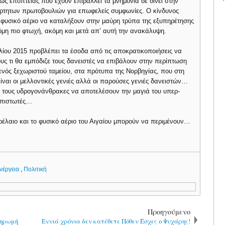
ς εποπτείας που έχουν επιβάλλει τα μνημόνια δε δίνει στην
άρτητων πρωτοβουλιών για επωφελείς συμφωνίες. Ο κίνδυνος
ο φυσικό αέριο να καταλήξουν στην μαύρη τρύπα της εξυπηρέτησης
όμη πιο φτωχή, ακόμη και μετά απ’ αυτή την ανακάλυψη.
λίου 2015 προβλέπει τα έσοδα από τις αποκρατικοποιήσεις να
ς τι θα εμπόδιζε τους δανειστές να επιβάλουν στην περίπτωση
ενός ξεχωριστού ταμείου, στα πρότυπα της Νορβηγίας, που στη
ίναι οι μελλοντικές γενιές αλλά οι παρούσες γενιές δανειστών…
πό τους υδρογονάνθρακες να αποτελέσουν την μαγιά του υπερ-
ι πιστωτές…
τρέλαιο και το φυσικό αέριο του Αιγαίου μπορούν να περιμένουν…
νέργεια
,
Πολιτική
Προηγούμενο
ληρωμή
Εννιά χρόνια δεν κατέθετε Πόθεν Έσχες ο Ψυχάρης!