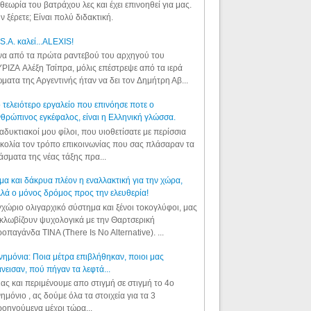
θεωρία του βατράχου λες και έχει επινοηθεί για μας.
ν ξέρετε; Είναι πολύ διδακτική.
S.A. καλεί...ALEXIS!
α από τα πρώτα ραντεβού του αρχηγού του
ΡΙΖΑ Αλέξη Τσίπρα, μόλις επέστρεψε από τα ιερά
ματα της Αργεντινής ήταν να δει τον Δημήτρη Αβ...
 τελειότερο εργαλείο που επινόησε ποτε ο
θρώπινος εγκέφαλος, είναι η Ελληνική γλώσσα.
αδυκτιακοί μου φίλοι, που υιοθετίσατε με περίσσια
κολία τον τρόπο επικοινωνίας που σας πλάσαραν τα
άσματα της νέας τάξης πρα...
μα και δάκρυα πλέον η εναλλακτική για την χώρα,
λά ο μόνος δρόμος προς την ελευθερία!
χώριο ολιγαρχικό σύστημα και ξένοι τοκογλύφοι, μας
κλωβίζουν ψυχολογικά με την Θαρτσερική
οπαγάνδα TINA (There Is No Alternative). ...
ημόνια: Ποια μέτρα επιβλήθηκαν, ποιοι μας
νεισαν, πού πήγαν τα λεφτά...
ας και περιμένουμε απο στιγμή σε στιγμή το 4ο
ημόνιο , ας δούμε όλα τα στοιχεία για τα 3
οηγούμενα μέχρι τώρα...