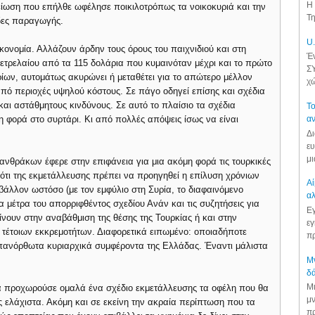
Η 
είωση που επήλθε ωφέλησε ποικιλοτρόπως τα νοικοκυριά και την
Τη
άδες παραγωγής.
U.
κονομία. Αλλάζουν άρδην τους όρους του παιχνιδιού και στη
Έν
πετρελαίου από τα 115 δολάρια που κυμαινόταν μέχρι και το πρώτο
ΣΥ
ίων, αυτομάτως ακυρώνει ή μεταθέτει για το απώτερο μέλλον
χώ
ό περιοχές υψηλού κόστους. Σε πάγο οδηγεί επίσης και σχέδια
αι αστάθμητους κινδύνους. Σε αυτό το πλαίσιο τα σχέδια
Το
η φορά στο συρτάρι. Κι από πολλές απόψεις ίσως να είναι
αν
Δι
ευ
μι
νθράκων έφερε στην επιφάνεια για μια ακόμη φορά τις τουρκικές
ς ότι της εκμετάλλευσης πρέπει να προηγηθεί η επίλυση χρόνιων
Αί
βάλλον ωστόσο (με τον εμφύλιο στη Συρία, το διαφαινόμενο
αλ
 μέτρα του απορριφθέντος σχεδίου Ανάν και τις συζητήσεις για
Εγ
νουν στην αναβάθμιση της θέσης της Τουρκίας ή και στην
εγ
ο τέτοιων εκκρεμοτήτων. Διαφορετικά ειπωμένο: οποιαδήποτε
πρ
νεπανόρθωτα κυριαρχικά συμφέροντα της Ελλάδας. Έναντι μάλιστα
Μν
δά
Μι
θα προχωρούσε ομαλά ένα σχέδιο εκμετάλλευσης τα οφέλη που θα
μν
ελάχιστα. Ακόμη και σε εκείνη την ακραία περίπτωση που τα
πρ