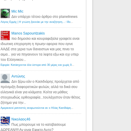
Mic Mic
Δεν υπάρχει τέτοιο άρθρο στο planetnews
Λόγιος Ερμής | Η γνώση ξεκινάει με την αναζήτηση...: Ιδού οι 18 που χρωστούν 11 δις ευρώ!
·
6 years ago
Manos Sapountzakis
πιο δημοσιο και κουραφεξαλα γραφετε ειναι
ιδιωτικη επιχειρηση η πρωην εφορια που εγινε
ΑΑΔΕ στα χερια των δανειστων και μας πινει το
αιμα... για να πηγαινουν τα λεφτα εξω και οχι υπερ
του Ελληνικου...
Εφορία: Κατάσχονται όλα ύστερα από 30 μέρες και χωρίς δικαστικές αποφάσεις - Λόγιος Ερμής
·
6 years ag
Αντώνης
Δεν ξέρω εάν ο Κασιδιάρης προέρχεται από
πρόσμιξη διαφορετικών φυλών, αλλά τα δικά σου
ελληνικά είναι για κλάματα. Κοίτα να μάθεις
στοιχειωδώς ορθογραφία...τουλάχιστον όταν θέτεις
ζήτημα για την...
Αμερικανοί ρατσιστές αναρωτιούνται αν ο Ηλίας Κασιδιάρης ανήκει στη λευκή φυλή... - Λόγιος Ερμής
·
7 yea
Νικολαος46
Πως μπορουμε να το κατεβασουμε
ΔΩΡΕΑΝ!!!! Αν ειναι Εφικτο Αυτο?