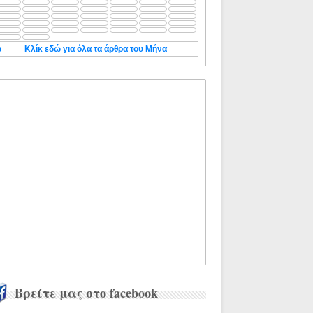
◄
Κλίκ εδώ για όλα τα άρθρα του Μήνα
Βρείτε μας στο facebook