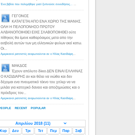
Ένα βιβλίο που πολεμήθηκε γιατί ξυπνούσε συνειδήσεις... - Λόγιος Ερμής | Η γνώση ξεκινάει με την αναζήτηση...
ΓΕΓΟΝΟΣ
ΚΑΤΑΓΕΤΑΙ ΑΠΟ ΕΝΑ ΧΩΡΙΟ ΤΗΣ ΜΑΝΗΣ.
ΟΛΗ Η ΠΕΛΟΠΟΝΗΣΟ ΠΡΩΤΟΥ
ΑΛΒΑΝΟΠΟΙΗΘΕΙ ΕΙΧΕ ΣΛΑΒΟΠΟΙΗΘΕΙ ούτε
πίθηκος θα έμενε καθαρόαιμος μετα απο την
εισβολή αυτών των μη ελληνικών φυλων εκεί κατω.
Οι...
Αμερικανοί ρατσιστές αναρωτιούνται αν ο Ηλίας Κασιδιάρης ανήκει στη λευκή φυλή... - Λόγιος Ερμής
·
8 yea
ΜΑΚΔΟΣ
Έχουν απόλυτο δίκιο ΔΕΝ ΕΙΝΑΙ ΕΛΛΗΝΑΣ
Ο ΚΑΣΙΔΙΑΡΗΣ αν και θέλει να νιώθει και δεν
δέχομαι ενα πνευματικό τέκνο του χιτλερ να να
μιλάει για κατοχικό δανειο και αποζημιώσεις και ο
πρόεδρος του...
Αμερικανοί ρατσιστές αναρωτιούνται αν ο Ηλίας Κασιδιάρης ανήκει στη λευκή φυλή... - Λόγιος Ερμής
·
8 yea
PEOPLE
RECENT
POPULAR
Κυρ
Δευ
Τρι
Τετ
Πεμ
Παρ
Σαβ