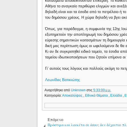
κοιτάσματα αποδεικνύονταν επικερδή. Το καθεστώ
Αθήνα το αναγκαίο περιθώριο ελιγμών και ανεξ
δηλαδή είναι και τα έσοδα από το πετρέλαιο ή τ
του δημόσιου χρέους. Η χώρα δηλαδή να βγει ακ
Όπως, για παράδειγμα, η συμφωνία της 12ης Ιου
εξυπηρετούν την αποπληρωμή του δημόσιου χρέου
εύρεσης σημαντικών κοιτασμάτων τη δημιουργία 
δική μας περίπτωση όμως οι ωφελούμενοι δε θα ε
Κι αν δε συγκροτηθεί ειδικό ταμείο, τα έσοδα α
ταμείου ιδιωτικοποιήσεων που ζητούν επίμονα ο
Γι’ αυτούς τους λόγους και πολλούς ακόμη το πε
Λεωνίδας Βατικιώτης
Αναρτήθηκε από
Unknown
στις
5:33:00 μ.μ.
Κατηγορία:
Αποκαλύψεις
,
Εθνικά Θέματα
,
Ελλάδα
,
Ε
Επόμενο
Πρόστιμα και λουκέτα σε όσους δεν δέχονται π