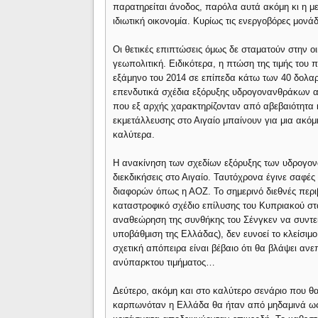
παρατηρείται άνοδος, παρόλα αυτά ακόμη κι η μ
ιδιωτική οικονομία. Κυρίως τις ενεργοβόρες μον
Οι θετικές επιπτώσεις όμως δε σταματούν στην οι
γεωπολιτική. Ειδικότερα, η πτώση της τιμής του 
εξάμηνο του 2014 σε επίπεδα κάτω των 40 δολαρ
επενδυτικά σχέδια εξόρυξης υδρογονανθράκων απ
που εξ αρχής χαρακτηρίζονταν από αβεβαιότητα κ
εκμετάλλευσης στο Αιγαίο μπαίνουν για μια ακόμ
καλύτερα.
Η ανακίνηση των σχεδίων εξόρυξης των υδρογονα
διεκδικήσεις στο Αιγαίο. Ταυτόχρονα έγινε σαφέ
διαφορών όπως η ΑΟΖ. Το σημερινό διεθνές περι
καταστροφικό σχέδιο επίλυσης του Κυπριακού στα
αναθεώρηση της συνθήκης του Σένγκεν να συντεί
υποβάθμιση της Ελλάδας), δεν ευνοεί το κλείσιμ
σχετική απόπειρα είναι βέβαιο ότι θα βλάψει α
ανύπαρκτου τιμήματος…
Δεύτερο, ακόμη και στο καλύτερο σενάριο που 
καρπωνόταν η Ελλάδα θα ήταν από μηδαμινά ως 