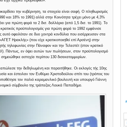
ου είχε αρχικά προβλεφθεί».
καρδίσει την κυβέρνηση, τα στοιχεία είναι σαφή. Ο πληθωρισμός
90 και 18% το 1991) αλλά στην Κοινότητα τρέχει μόνο με 4,3%
 για πρώτη φορά τα 2 δισ. δολλάρια (από 1,5 δισ. το 1991). Το
 «ο κρατικός προϋπολογισμός για πρώτη φορά το 1992 εμφάνισε
 αυτό οφειλόταν σε δυο χοντρά κονδύλια που εισέρρευσαν στα
 «ΑΓΕΤ Ηρακλής» (που είχε κρατικοποιηθεί επί Αρσένη) στην
ητής τηλεφωνίας στην Πάναφον και την Τελεστέτ (στον κρατικό
ό!). Πάντως, εν όψει αυτών των πωλήσεων, στον προϋπολογισμό
σημειώθηκε αστοχία περίπου 130 δισεκατομμυρίων.
απώλεσε την δεδηλωμένη και παραιτήθηκε. Οι εκλογές τής 10ης
ία και έστειλαν τον Ευθύμιο Χριστοδούλου σπίτι του (τρόπος του
τοποθέτησε τον παλιό καραμανλικό βουλευτή και υπουργό Γιάννη
οικονομικό σύμβουλο της τράπεζας Λουκά Παπαδήμο.