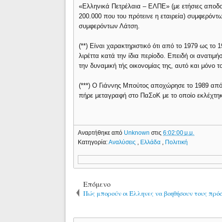
«Ελληνικά Πετρέλαια – ΕΛΠΕ» (με ετήσιες αποδο
200.000 που του πρότεινε η εταιρεία) συμφερόντ
συμφερόντων Λάτση.
(**) Είναι χαρακτηριστικό ότι από το 1979 ως το
λιρέττα κατά την ίδια περίοδο. Επειδή οι ανατιμ
την δυναμική τής οικονομίας της, αυτό και μόνο 
(***) Ο Γιάννης Μπούτος αποχώρησε το 1989 από
πήρε μεταγραφή στο ΠαΣοΚ με το οποίο εκλέχτηκ
Αναρτήθηκε από
Unknown
στις
6:02:00 μ.μ.
Κατηγορία:
Αναλύσεις
,
Ελλάδα
,
Πολιτική
Επόμενο
Πώς μπορούν οι Έλληνες να βοηθήσουν τους πρό