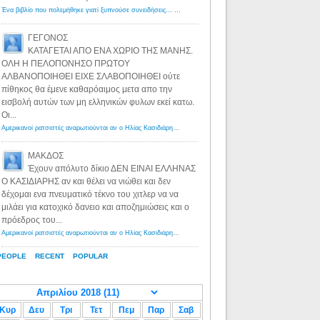
Ένα βιβλίο που πολεμήθηκε γιατί ξυπνούσε συνειδήσεις... - Λόγιος Ερμής | Η γνώση ξεκινάει με την αναζήτηση...
ΓΕΓΟΝΟΣ
ΚΑΤΑΓΕΤΑΙ ΑΠΟ ΕΝΑ ΧΩΡΙΟ ΤΗΣ ΜΑΝΗΣ.
ΟΛΗ Η ΠΕΛΟΠΟΝΗΣΟ ΠΡΩΤΟΥ
ΑΛΒΑΝΟΠΟΙΗΘΕΙ ΕΙΧΕ ΣΛΑΒΟΠΟΙΗΘΕΙ ούτε
πίθηκος θα έμενε καθαρόαιμος μετα απο την
εισβολή αυτών των μη ελληνικών φυλων εκεί κατω.
Οι...
Αμερικανοί ρατσιστές αναρωτιούνται αν ο Ηλίας Κασιδιάρης ανήκει στη λευκή φυλή... - Λόγιος Ερμής
·
8 yea
ΜΑΚΔΟΣ
Έχουν απόλυτο δίκιο ΔΕΝ ΕΙΝΑΙ ΕΛΛΗΝΑΣ
Ο ΚΑΣΙΔΙΑΡΗΣ αν και θέλει να νιώθει και δεν
δέχομαι ενα πνευματικό τέκνο του χιτλερ να να
μιλάει για κατοχικό δανειο και αποζημιώσεις και ο
πρόεδρος του...
Αμερικανοί ρατσιστές αναρωτιούνται αν ο Ηλίας Κασιδιάρης ανήκει στη λευκή φυλή... - Λόγιος Ερμής
·
8 yea
PEOPLE
RECENT
POPULAR
Κυρ
Δευ
Τρι
Τετ
Πεμ
Παρ
Σαβ