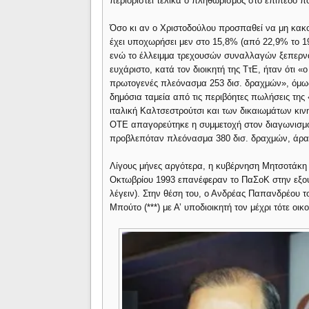
περιοριστεί τελικά ο πληθωρισμός στο επίπεδο π
Όσο κι αν ο Χριστοδούλου προσπαθεί να μη κακο
έχει υποχωρήσει μεν στο 15,8% (από 22,9% το 19
ενώ το έλλειμμα τρεχουσών συναλλαγών ξεπερνάει
ευχάριστο, κατά τον διοικητή της ΤτΕ, ήταν ότι
πρωτογενές πλεόνασμα 253 δισ. δραχμών», όμως
δημόσια ταμεία από τις περιβόητες πωλήσεις της
ιταλική Καλτσεστρούτσι και των δικαιωμάτων κιν
ΟΤΕ απαγορεύτηκε η συμμετοχή στον διαγωνισμ
προβλεπόταν πλεόνασμα 380 δισ. δραχμών, άρα 
Λίγους μήνες αργότερα, η κυβέρνηση Μητσοτάκη 
Οκτωβρίου 1993 επανέφεραν το ΠαΣοΚ στην εξουσ
λέγειν). Στην θέση του, ο Ανδρέας Παπανδρέου 
Μπούτο (***) με Α’ υποδιοικητή τον μέχρι τότε 