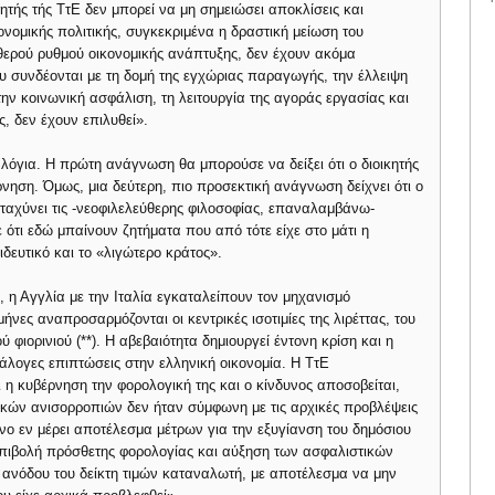
ητής τής ΤτΕ δεν μπορεί να μη σημειώσει αποκλίσεις και
ονομικής πολιτικής, συγκεκριμένα η δραστική μείωση του
αθερού ρυθμού οικονομικής ανάπτυξης, δεν έχουν ακόμα
υ συνδέονται με τη δομή της εγχώριας παραγωγής, την έλλειψη
ην κοινωνική ασφάλιση, τη λειτουργία της αγοράς εργασίας και
, δεν έχουν επιλυθεί».
λόγια. Η πρώτη ανάγνωση θα μπορούσε να δείξει ότι ο διοικητής
νηση. Όμως, μια δεύτερη, πιο προσεκτική ανάγνωση δείχνει ότι ο
αχύνει τις -νεοφιλελεύθερης φιλοσοφίας, επαναλαμβάνω-
 ότι εδώ μπαίνουν ζητήματα που από τότε είχε στο μάτι η
δευτικό και το «λιγώτερο κράτος».
2, η Αγγλία με την Ιταλία εγκαταλείπουν τον μηχανισμό
νες αναπροσαρμόζονται οι κεντρικές ισοτιμίες της λιρέττας, του
 φιορινιού (**). Η αβεβαιότητα δημιουργεί έντονη κρίση και η
νάλογες επιπτώσεις στην ελληνική οικονομία. Η ΤτΕ
 η κυβέρνηση την φορολογική της και ο κίνδυνος αποσοβείται,
ικών ανισορροπιών δεν ήταν σύμφωνη με τις αρχικές προβλέψεις
ο εν μέρει αποτέλεσμα μέτρων για την εξυγίανση του δημόσιου
 επιβολή πρόσθετης φορολογίας και αύξηση των ασφαλιστικών
ανόδου του δείκτη τιμών καταναλωτή, με αποτέλεσμα να μην