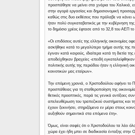
προσπάθησε να μείνει στα χνάρια του Χαλικιά, επι
στην αγορά εργασίας και δημοσιονομική προσαρμο
καθώς στις δυο εκθέσεις που πρόλαβε να κάνει ω
ήταν πολύ συγκαταβατικός με την κυβέρνηση της 
το δημόσιο χρέος έφτασε από το 32,8 του ΑΕΠ το
«Οι επιδόσεις αυτές της ελληνικής οικονομίας οφ
ασκήθηκε κατά το μεγαλύτερο τμήμα αυτής της πε
έγιναν κατά καιρούς, ιδιαίτερα κατά τη διετία τ
αποδείχθηκαν βραχείες -επειδή εγκαταλείφθηκαν
πολιτικής αυτής της περιόδου ήταν η ελληνική οικ
κοινοτικών μας εταίρων».
Την επόμενη χρονιά, ο Χριστοδούλου αφήνει το 
προσπάθειας για τη σταθεροποίηση της οικονομία
θετικές προοπτικές, παρά τις γενικά αντίξοες σ
απελευθέρωση του τραπεζικού συστήματος και τη
έχουν ξεκινήσει, στηριζόμενα εν μέρει στους κοι
αυξηθούν σημαντικά στα επόμενα έτη».
Όμως, είναι σαφές ότι ο Χριστοδούλου τα λέει ό
χώρα έχει ήδη μπει σε διαδικασία ένταξης στην 