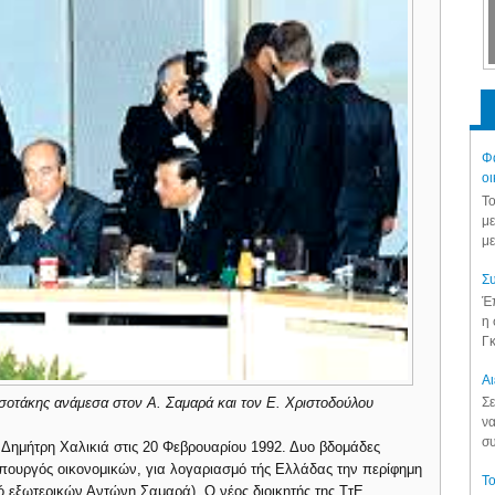
Φά
οι
Το
με
με
Συ
Έπ
η 
Γκ
Aι
Σε
σοτάκης ανάμεσα στον Α. Σαμαρά και τον Ε. Χριστοδούλου
να
συ
 Δημήτρη Χαλικιά στις 20 Φεβρουαρίου 1992. Δυο βδομάδες
 υπουργός οικονομικών, για λογαριασμό τής Ελλάδας την περίφημη
Το
ό εξωτερικών Αντώνη Σαμαρά). Ο νέος διοικητής της ΤτΕ