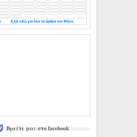
◄
Κλίκ εδώ για όλα τα άρθρα του Μήνα
Βρείτε μας στο facebook