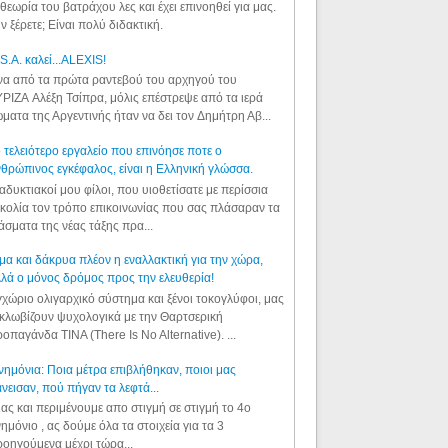
θεωρία του βατράχου λες και έχει επινοηθεί για μας.
ν ξέρετε; Είναι πολύ διδακτική.
S.A. καλεί...ALEXIS!
α από τα πρώτα ραντεβού του αρχηγού του
ΡΙΖΑ Αλέξη Τσίπρα, μόλις επέστρεψε από τα ιερά
ματα της Αργεντινής ήταν να δει τον Δημήτρη Αβ...
 τελειότερο εργαλείο που επινόησε ποτε ο
θρώπινος εγκέφαλος, είναι η Ελληνική γλώσσα.
αδυκτιακοί μου φίλοι, που υιοθετίσατε με περίσσια
κολία τον τρόπο επικοινωνίας που σας πλάσαραν τα
άσματα της νέας τάξης πρα...
μα και δάκρυα πλέον η εναλλακτική για την χώρα,
λά ο μόνος δρόμος προς την ελευθερία!
χώριο ολιγαρχικό σύστημα και ξένοι τοκογλύφοι, μας
κλωβίζουν ψυχολογικά με την Θαρτσερική
οπαγάνδα TINA (There Is No Alternative). ...
ημόνια: Ποια μέτρα επιβλήθηκαν, ποιοι μας
νεισαν, πού πήγαν τα λεφτά...
ας και περιμένουμε απο στιγμή σε στιγμή το 4ο
ημόνιο , ας δούμε όλα τα στοιχεία για τα 3
οηγούμενα μέχρι τώρα...