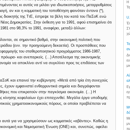
Η 
μένοντας κι αυτός να μιλάει για ιδιωτικοποιήσεις, μεταρρυθμίσεις
Τη
γή, αν και η κομματική του τοποθέτηση φαινόταν έντονα (*),
ς διοικητής της ΤτΕ, έστρεψε τα βέλη του κατά του ΠαΣοΚ ενώ
U.
Νέας Δημοκρατίας. Στην έκθεση για το 1991, αφού επισημαίνει ότι
Έν
 1981 στο 98,3% το 1991, αναφέρει, μεταξύ άλλων:
ΣΥ
χώ
είλονται, σε σημαντικό βαθμό, στην οικονομική πολιτική που
Το
ριόδου (ενν. την προηγούμενη δεκαετία). Οι προσπάθειες που
αν
ης εφαρμογής του σταθεροποιητικού προγράμματος 1986-1987,
Δι
 πρόωρα- και ανεπαρκείς. (…) Αποτέλεσμα της οικονομικής
ευ
ονομία να αποκλίνει αντί να συγκλίνει προς τις επιδόσεις των
μι
Αί
ΠαΣοΚ και επαινεί την κυβέρνηση: «Μετά από τρία έτη συνεχούς
αλ
ς, έχουν εμφανιστεί ενθαρρυντικά σημεία και διαγράφονται
Εγ
υνθήκες που επικρατούν στην παγκόσμια οικονομία. (…) Η
εγ
πρ
ς κίνησης κεφαλαίων έχει επιταχυνθεί. Μεγάλα έργα υποδομής
νοτικούς χρηματοοικονομικούς πόρους, οι οποίοι προβλέπεται να
Μν
δά
Μι
λα αυτά για να χρησιμεύσουν ως κομματικές «αβάντες». Καθώς η
μν
Οικονομική και Νομισματική Ένωση (ΟΝΕ) και, συνεπώς, οφείλει
πρ