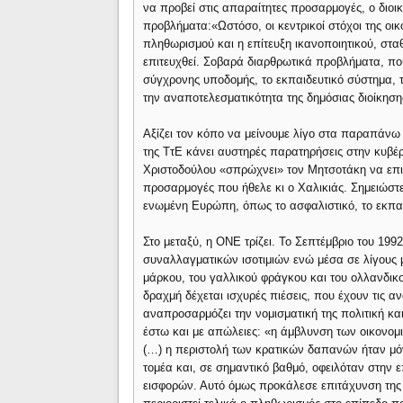
να προβεί στις απαραίτητες προσαρμογές, ο διοικ
προβλήματα:«Ωστόσο, οι κεντρικοί στόχοι της οικ
πληθωρισμού και η επίτευξη ικανοποιητικού, στ
επιτευχθεί. Σοβαρά διαρθρωτικά προβλήματα, πο
σύγχρονης υποδομής, το εκπαιδευτικό σύστημα, τ
την αναποτελεσματικότητα της δημόσιας διοίκησης
Αξίζει τον κόπο να μείνουμε λίγο στα παραπάνω 
της ΤτΕ κάνει αυστηρές παρατηρήσεις στην κυβέρ
Χριστοδούλου «σπρώχνει» τον Μητσοτάκη να επιτ
προσαρμογές που ήθελε κι ο Χαλικιάς. Σημειώστε
ενωμένη Ευρώπη, όπως το ασφαλιστικό, το εκπαι
Στο μεταξύ, η ΟΝΕ τρίζει. Το Σεπτέμβριο του 199
συναλλαγματικών ισοτιμιών ενώ μέσα σε λίγους μή
μάρκου, του γαλλικού φράγκου και του ολλανδικού
δραχμή δέχεται ισχυρές πιέσεις, που έχουν τις α
αναπροσαρμόζει την νομισματική της πολιτική και
έστω και με απώλειες: «η άμβλυνση των οικονομ
(…) η περιστολή των κρατικών δαπανών ήταν μόν
τομέα και, σε σημαντικό βαθμό, οφειλόταν στην
εισφορών. Αυτό όμως προκάλεσε επιτάχυνση της 