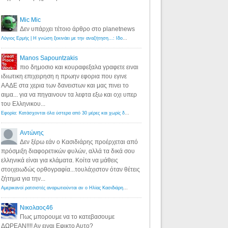
Mic Mic
Δεν υπάρχει τέτοιο άρθρο στο planetnews
Λόγιος Ερμής | Η γνώση ξεκινάει με την αναζήτηση...: Ιδού οι 18 που χρωστούν 11 δις ευρώ!
·
6 years ago
Manos Sapountzakis
πιο δημοσιο και κουραφεξαλα γραφετε ειναι
ιδιωτικη επιχειρηση η πρωην εφορια που εγινε
ΑΑΔΕ στα χερια των δανειστων και μας πινει το
αιμα... για να πηγαινουν τα λεφτα εξω και οχι υπερ
του Ελληνικου...
Εφορία: Κατάσχονται όλα ύστερα από 30 μέρες και χωρίς δικαστικές αποφάσεις - Λόγιος Ερμής
·
6 years ag
Αντώνης
Δεν ξέρω εάν ο Κασιδιάρης προέρχεται από
πρόσμιξη διαφορετικών φυλών, αλλά τα δικά σου
ελληνικά είναι για κλάματα. Κοίτα να μάθεις
στοιχειωδώς ορθογραφία...τουλάχιστον όταν θέτεις
ζήτημα για την...
Αμερικανοί ρατσιστές αναρωτιούνται αν ο Ηλίας Κασιδιάρης ανήκει στη λευκή φυλή... - Λόγιος Ερμής
·
7 yea
Νικολαος46
Πως μπορουμε να το κατεβασουμε
ΔΩΡΕΑΝ!!!! Αν ειναι Εφικτο Αυτο?