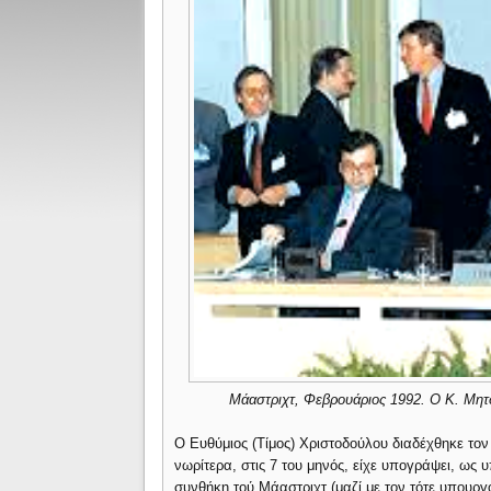
Μάαστριχτ, Φεβρουάριος 1992. Ο Κ. Μητ
Ο Ευθύμιος (Τίμος) Χριστοδούλου διαδέχθηκε τον
νωρίτερα, στις 7 του μηνός, είχε υπογράψει, ως
συνθήκη τού Μάαστριχτ (μαζί με τον τότε υπουργ