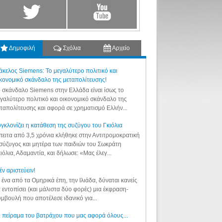
Δημοφιλή
Σχόλια
Αρχείο
κελος Siemens: Το μεγαλύτερο πολιτικό και
κονομικό σκάνδαλο της μεταπολίτευσης!
 σκάνδαλο Siemens στην Ελλάδα είναι ίσως το
γαλύτερο πολιτικό και οικονομικό σκάνδαλο της
ταπολίτευσης και αφορά σε χρηματισμό Ελλήν...
γκλονίζει η κατάθεση της συζύγου του Γκιόλια
ειτα από 3,5 χρόνια κλήθηκε στην Αντιτρομοκρατική
σύζυγος και μητέρα των παιδιών του Σωκράτη
ιόλια, Αδαμαντία, και δήλωσε: «Μας έλεγ...
έν αριστεύειν!
 ένα από τα Ομηρικά έπη, την Ιλιάδα, δύναται κανείς
 εντοπίσει (και μάλιστα δύο φορές) μια έκφραση-
μβουλή που αποτέλεσε ιδανικό για...
 πείραμα του βατράχου που μας αφορά όλους...