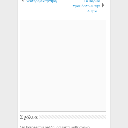
Νεότερη ανάρτηση
Το Παρίσι
προειδοποιεί την
Αθήνα...
Σχόλια
Στο logiosermis.net δημοσιεύεται κάθε σχόλιο.