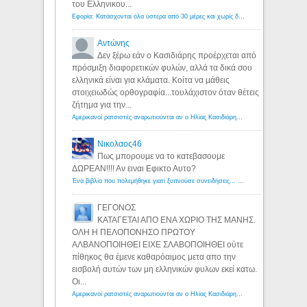
του Ελληνικου...
Εφορία: Κατάσχονται όλα ύστερα από 30 μέρες και χωρίς δικαστικές αποφάσεις - Λόγιος Ερμής
Αντώνης
Δεν ξέρω εάν ο Κασιδιάρης προέρχεται από
πρόσμιξη διαφορετικών φυλών, αλλά τα δικά σου
ελληνικά είναι για κλάματα. Κοίτα να μάθεις
στοιχειωδώς ορθογραφία...τουλάχιστον όταν θέτεις
ζήτημα για την...
Αμερικανοί ρατσιστές αναρωτιούνται αν ο Ηλίας Κασιδιάρης ανήκει στη λευκή φυλή... - Λόγιος Ερμής
Νικολαος46
Πως μπορουμε να το κατεβασουμε
ΔΩΡΕΑΝ!!!! Αν ειναι Εφικτο Αυτο?
Ένα βιβλίο που πολεμήθηκε γιατί ξυπνούσε συνειδήσεις... - Λόγιος Ερμής | Η γνώση ξεκινάει με την αναζήτηση...
ΓΕΓΟΝΟΣ
ΚΑΤΑΓΕΤΑΙ ΑΠΟ ΕΝΑ ΧΩΡΙΟ ΤΗΣ ΜΑΝΗΣ.
ΟΛΗ Η ΠΕΛΟΠΟΝΗΣΟ ΠΡΩΤΟΥ
ΑΛΒΑΝΟΠΟΙΗΘΕΙ ΕΙΧΕ ΣΛΑΒΟΠΟΙΗΘΕΙ ούτε
πίθηκος θα έμενε καθαρόαιμος μετα απο την
εισβολή αυτών των μη ελληνικών φυλων εκεί κατω.
Οι...
Αμερικανοί ρατσιστές αναρωτιούνται αν ο Ηλίας Κασιδιάρης ανήκει στη λευκή φυλή... - Λόγιος Ερμής