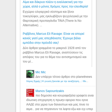
Αίμα και δάκρυα πλέον η εναλλακτική για την
χώρα, αλλά ο μόνος δρόμος προς την ελευθερία!
Εγχώριο ολιγαρχικό σύστημα και ξένοι
τοκογλύφοι, μας εγκλωβίζουν ψυχολογικά με την
Θαρτσερική προπαγάνδα TINA (There Is No
Alternative). ...
Ραββίνος Marcus Eli Ravage: Είναι να απορεί
κανείς γιατί μας απεχθάνεστε; Έχουμε βάλει
εμπόδιο στην πρόοδό σας!
Δύο άρθρα γραμμένα το μακρινό 1928 από τον
ραββίνο Marcus Eli Ravage, αναπτύσουν τις
απόψεις του για το θέμα του αντισημιτισμού και
του μί...
Mic Mic
Δεν υπάρχει τέτοιο άρθρο στο planetnews
Λόγιος Ερμής | Η γνώση ξεκινάει με την αναζήτηση...: Ιδού οι 18 που χρωστούν 11 δις ευρώ!
Manos Sapountzakis
πιο δημοσιο και κουραφεξαλα γραφετε ειναι
ιδιωτικη επιχειρηση η πρωην εφορια που εγινε
ΑΑΔΕ στα χερια των δανειστων και μας πινει το
αιμα... για να πηγαινουν τα λεφτα εξω και οχι υπερ