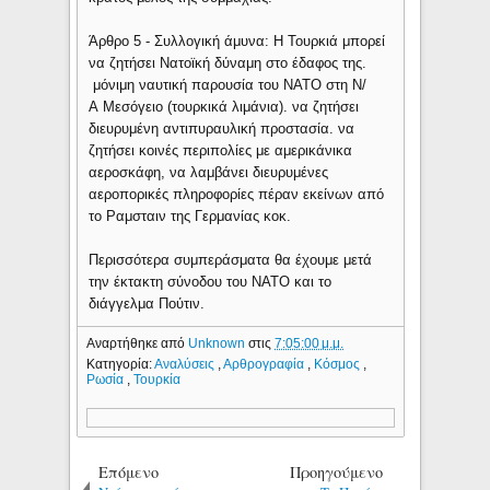
Άρθρο 5 - Συλλογική άμυνα: Η Τουρκιά μπορεί
να ζητήσει Νατοϊκή δύναμη στο έδαφος της.
μόνιμη ναυτική παρουσία του ΝΑΤΟ στη Ν/
Α Μεσόγειο (τουρκικά λιμάνια). να ζητήσει
διευρυμένη αντιπυραυλική προστασία. να
ζητήσει κοινές περιπολίες με αμερικάνικα
αεροσκάφη, να λαμβάνει διευρυμένες
αεροπορικές πληροφορίες πέραν εκείνων από
το Ραμσταιν της Γερμανίας κοκ.
Περισσότερα συμπεράσματα θα έχουμε μετά
την έκτακτη σύνοδου του ΝΑΤΟ και το
διάγγελμα Πούτιν.
Αναρτήθηκε από
Unknown
στις
7:05:00 μ.μ.
Κατηγορία:
Αναλύσεις
,
Αρθρογραφία
,
Κόσμος
,
Ρωσία
,
Τουρκία
Επόμενο
Προηγούμενο