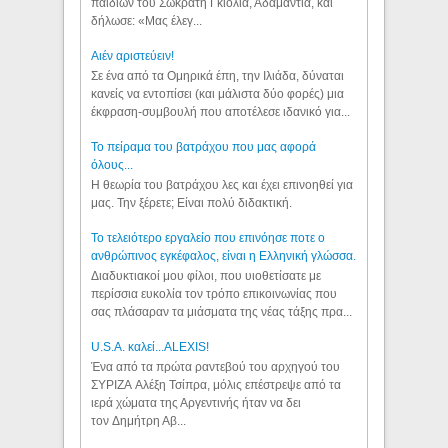
παιδιών του Σωκράτη Γκιόλια, Αδαμαντία, και
δήλωσε: «Μας έλεγ...
Aιέν αριστεύειν!
Σε ένα από τα Ομηρικά έπη, την Ιλιάδα, δύναται
κανείς να εντοπίσει (και μάλιστα δύο φορές) μια
έκφραση-συμβουλή που αποτέλεσε ιδανικό για...
Το πείραμα του βατράχου που μας αφορά
όλους...
Η θεωρία του βατράχου λες και έχει επινοηθεί για
μας. Την ξέρετε; Είναι πολύ διδακτική.
Το τελειότερο εργαλείο που επινόησε ποτε ο
ανθρώπινος εγκέφαλος, είναι η Ελληνική γλώσσα.
Διαδυκτιακοί μου φίλοι, που υιοθετίσατε με
περίσσια ευκολία τον τρόπο επικοινωνίας που
σας πλάσαραν τα μιάσματα της νέας τάξης πρα...
U.S.A. καλεί...ALEXIS!
Ένα από τα πρώτα ραντεβού του αρχηγού του
ΣΥΡΙΖΑ Αλέξη Τσίπρα, μόλις επέστρεψε από τα
ιερά χώματα της Αργεντινής ήταν να δει
τον Δημήτρη Αβ...