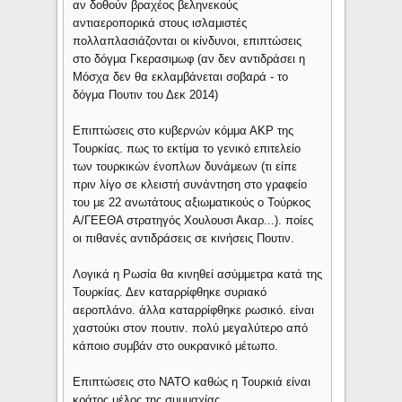
αν δοθούν βραχέος βεληνεκούς
αντιαεροπορικά στους ισλαμιστές
πολλαπλασιάζονται οι κίνδυνοι, επιπτώσεις
στο δόγμα Γκερασιμωφ (αν δεν αντιδράσει η
Μόσχα δεν θα εκλαμβάνεται σοβαρά - το
δόγμα Πουτιν του Δεκ 2014)
Επιπτώσεις στο κυβερνών κόμμα ΑΚΡ της
Τουρκίας. πως το εκτίμα το γενικό επιτελείο
των τουρκικών ένοπλων δυνάμεων (τι είπε
πριν λίγο σε κλειστή συνάντηση στο γραφείο
του με 22 ανωτάτους αξιωματικούς ο Τούρκος
Α/ΓΕΕΘΑ στρατηγός Χουλουσι Ακαρ...). ποίες
οι πιθανές αντιδράσεις σε κινήσεις Πουτιν.
Λογικά η Ρωσία θα κινηθεί ασύμμετρα κατά της
Τουρκίας. Δεν καταρρίφθηκε συριακό
αεροπλάνο. άλλα καταρρίφθηκε ρωσικό. είναι
χαστούκι στον πουτιν. πολύ μεγαλύτερο από
κάποιο συμβάν στο ουκρανικό μέτωπο.
Επιπτώσεις στο ΝΑΤΟ καθώς η Τουρκιά είναι
κράτος μέλος της συμμαχίας.