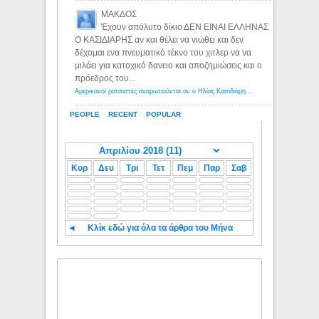
ΜΑΚΔΟΣ
Έχουν απόλυτο δίκιο ΔΕΝ ΕΙΝΑΙ ΕΛΛΗΝΑΣ
Ο ΚΑΣΙΔΙΑΡΗΣ αν και θέλει να νιώθει και δεν
δέχομαι ενα πνευματικό τέκνο του χιτλερ να να
μιλάει για κατοχικό δανειο και αποζημιώσεις και ο
πρόεδρος του...
Αμερικανοί ρατσιστές αναρωτιούνται αν ο Ηλίας Κασιδιάρης ανήκει στη λευκή φυλή... - Λόγιος Ερμής
PEOPLE
RECENT
POPULAR
Κυρ
Δευ
Τρι
Τετ
Πεμ
Παρ
Σαβ
◄
Κλίκ εδώ για όλα τα άρθρα του Μήνα