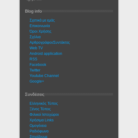
Blog info
Σχετικά με εμάς
Eπικοινωνία
Όροι Χρήσης
Σχόλια
Αρθρογράφοι/Συντάκτες
Web TV
Android application
RSS
Facebook
Twitter
Youtube Channel
Google+
Συνδέσεις
Ελληνικός Τύπος
Ξένος Τύπος
Φιλικοί Ιστοχώροι
Χρήσιμα Links
Ομογένεια
Ραδιόφωνο
Στηρίζουμε