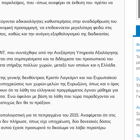
ά παραλείψεις, που –όπως αναφέρει σε έκθεση του- πρέπει να
εύγονται αδικαιολόγητες καθυστερήσεις στην αναδιάρθρωση του
ονομική προσαρμογή, να επιδεικνύεται μεγαλύτερη φειδώ στις
σεις, καθώς και την ανάγκη εξορθολογισμού της διαδικασίας
Φά
οι
ΔΝΤ, που συντάχθηκε από την Ανεξάρτητη Υπηρεσία Αξιολόγησης
Το
ρεται στα συμπεράσματα και τα διδάγματα του προσωπικού του
με
ατα στήριξης πολλών χωρών, μεταξύ των οποίων και η Ελλάδα.
με
της γενικής διευθύντριας Κριστίν Λαγκάρντ και του Ευρωπαϊκού
Συ
ις υποχρεώσεις των χωρών-μελών της Ευρωζώνη, όπως και ο όρος
Έπ
ουν ότι τα λάθη του ελληνικού προγράμματος έγιναν μάθημα για
η 
ματα. Ενώ όφειλαν με βάση τα λάθη που τώρα παραδέχονται να
Γκ
υστυχώς δεν θα το πράξουν.
Aι
Σε
 απολογιστική για τα πεπραγμένα του 2015. Αναφέρεται ότι στις
να
άδα δεν πλήρωσε, όπως είχε υποχρέωση, δύο δανειακές δόσεις
συ
 αυτού έχασε προσωρινά το δικαίωμα να λάβει περαιτέρω
Το