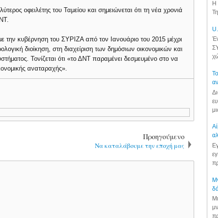
Η 
λύτερος οφειλέτης του Ταμείου και σημειώνεται ότι τη νέα χρονιά
Τη
ΝΤ.
U.
με την κυβέρνηση του ΣΥΡΙΖΑ από τον Ιανουάριο του 2015 μέχρι
Έν
ΣΥ
ρολογική διοίκηση, στη διαχείριση των δημόσιων οικονομικών και
χώ
υστήματος. Τονίζεται ότι «το ΔΝΤ παραμένει δεσμευμένο στο να
κονομικής αναταραχής».
Το
αν
Δι
ευ
μι
Αί
Προηγούμενο
αλ
Να καταλάβουμε την εποχή μας
Εγ
εγ
πρ
Μν
δά
Μι
μν
πρ