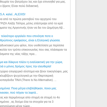
θεωρία του βατράχου λες και έχει επινοηθεί για μας.
ν ξέρετε; Είναι πολύ διδακτική.
S.A. καλεί...ALEXIS!
α από τα πρώτα ραντεβού του αρχηγού του
ΡΙΖΑ Αλέξη Τσίπρα, μόλις επέστρεψε από τα ιερά
ματα της Αργεντινής ήταν να δει τον Δημήτρη Αβ...
 τελειότερο εργαλείο που επινόησε ποτε ο
θρώπινος εγκέφαλος, είναι η Ελληνική γλώσσα.
αδυκτιακοί μου φίλοι, που υιοθετίσατε με περίσσια
κολία τον τρόπο επικοινωνίας που σας πλάσαραν τα
άσματα της νέας τάξης πρα...
μα και δάκρυα πλέον η εναλλακτική για την χώρα,
λά ο μόνος δρόμος προς την ελευθερία!
χώριο ολιγαρχικό σύστημα και ξένοι τοκογλύφοι, μας
κλωβίζουν ψυχολογικά με την Θαρτσερική
οπαγάνδα TINA (There Is No Alternative). ...
ημόνια: Ποια μέτρα επιβλήθηκαν, ποιοι μας
νεισαν, πού πήγαν τα λεφτά...
ας και περιμένουμε απο στιγμή σε στιγμή το 4ο
ημόνιο , ας δούμε όλα τα στοιχεία για τα 3
οηγούμενα μέχρι τώρα...