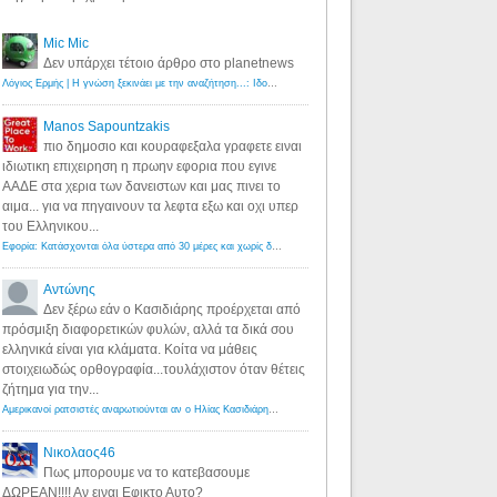
Mic Mic
Δεν υπάρχει τέτοιο άρθρο στο planetnews
Λόγιος Ερμής | Η γνώση ξεκινάει με την αναζήτηση...: Ιδού οι 18 που χρωστούν 11 δις ευρώ!
·
6 years ago
Manos Sapountzakis
πιο δημοσιο και κουραφεξαλα γραφετε ειναι
ιδιωτικη επιχειρηση η πρωην εφορια που εγινε
ΑΑΔΕ στα χερια των δανειστων και μας πινει το
αιμα... για να πηγαινουν τα λεφτα εξω και οχι υπερ
του Ελληνικου...
Εφορία: Κατάσχονται όλα ύστερα από 30 μέρες και χωρίς δικαστικές αποφάσεις - Λόγιος Ερμής
·
6 years ag
Αντώνης
Δεν ξέρω εάν ο Κασιδιάρης προέρχεται από
πρόσμιξη διαφορετικών φυλών, αλλά τα δικά σου
ελληνικά είναι για κλάματα. Κοίτα να μάθεις
στοιχειωδώς ορθογραφία...τουλάχιστον όταν θέτεις
ζήτημα για την...
Αμερικανοί ρατσιστές αναρωτιούνται αν ο Ηλίας Κασιδιάρης ανήκει στη λευκή φυλή... - Λόγιος Ερμής
·
7 yea
Νικολαος46
Πως μπορουμε να το κατεβασουμε
ΔΩΡΕΑΝ!!!! Αν ειναι Εφικτο Αυτο?