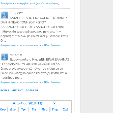
Ένα βιβλίο που πολεμήθηκε γιατί ξυπνούσε συνειδήσεις... - Λόγιος Ερμής | Η γνώση ξεκινάει με την αναζήτηση...
ΓΕΓΟΝΟΣ
ΚΑΤΑΓΕΤΑΙ ΑΠΟ ΕΝΑ ΧΩΡΙΟ ΤΗΣ ΜΑΝΗΣ.
ΟΛΗ Η ΠΕΛΟΠΟΝΗΣΟ ΠΡΩΤΟΥ
ΑΛΒΑΝΟΠΟΙΗΘΕΙ ΕΙΧΕ ΣΛΑΒΟΠΟΙΗΘΕΙ ούτε
πίθηκος θα έμενε καθαρόαιμος μετα απο την
εισβολή αυτών των μη ελληνικών φυλων εκεί κατω.
Οι...
Αμερικανοί ρατσιστές αναρωτιούνται αν ο Ηλίας Κασιδιάρης ανήκει στη λευκή φυλή... - Λόγιος Ερμής
·
8 yea
ΜΑΚΔΟΣ
Έχουν απόλυτο δίκιο ΔΕΝ ΕΙΝΑΙ ΕΛΛΗΝΑΣ
Ο ΚΑΣΙΔΙΑΡΗΣ αν και θέλει να νιώθει και δεν
δέχομαι ενα πνευματικό τέκνο του χιτλερ να να
μιλάει για κατοχικό δανειο και αποζημιώσεις και ο
πρόεδρος του...
Αμερικανοί ρατσιστές αναρωτιούνται αν ο Ηλίας Κασιδιάρης ανήκει στη λευκή φυλή... - Λόγιος Ερμής
·
8 yea
PEOPLE
RECENT
POPULAR
Κυρ
Δευ
Τρι
Τετ
Πεμ
Παρ
Σαβ