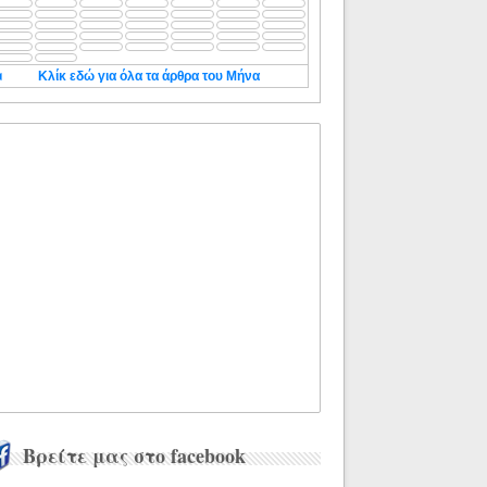
◄
Κλίκ εδώ για όλα τα άρθρα του Μήνα
Βρείτε μας στο facebook