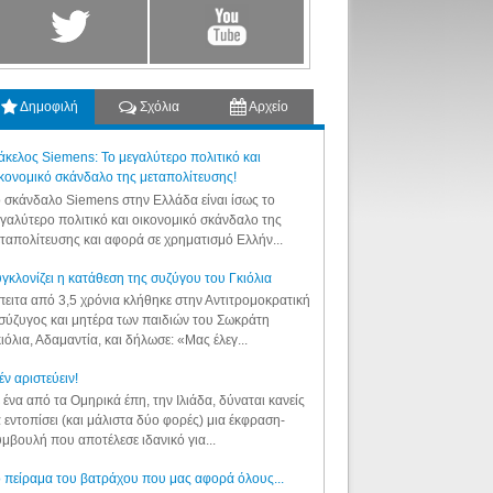
Δημοφιλή
Σχόλια
Αρχείο
κελος Siemens: Το μεγαλύτερο πολιτικό και
κονομικό σκάνδαλο της μεταπολίτευσης!
 σκάνδαλο Siemens στην Ελλάδα είναι ίσως το
γαλύτερο πολιτικό και οικονομικό σκάνδαλο της
ταπολίτευσης και αφορά σε χρηματισμό Ελλήν...
γκλονίζει η κατάθεση της συζύγου του Γκιόλια
ειτα από 3,5 χρόνια κλήθηκε στην Αντιτρομοκρατική
σύζυγος και μητέρα των παιδιών του Σωκράτη
ιόλια, Αδαμαντία, και δήλωσε: «Μας έλεγ...
έν αριστεύειν!
 ένα από τα Ομηρικά έπη, την Ιλιάδα, δύναται κανείς
 εντοπίσει (και μάλιστα δύο φορές) μια έκφραση-
μβουλή που αποτέλεσε ιδανικό για...
 πείραμα του βατράχου που μας αφορά όλους...