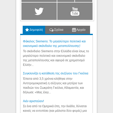
Δημοφιλή
Σχόλια
Αρχείο
Φάκελος Siemens: Το μεγαλύτερο πολιτικό και
οικονομικό σκάνδαλο της μεταπολίτευσης!
Το σκάνδαλο Siemens στην Ελλάδα είναι ίσως το
μεγαλύτερο πολιτικό και οικονομικό σκάνδαλο
της μεταπολίτευσης και αφορά σε χρηματισμό
Ελλήν...
Συγκλονίζει η κατάθεση της συζύγου του Γκιόλια
Έπειτα από 3,5 χρόνια κλήθηκε στην
Αντιτρομοκρατική η σύζυγος και μητέρα των
παιδιών του Σωκράτη Γκιόλια, Αδαμαντία, και
δήλωσε: «Μας έλεγ...
Aιέν αριστεύειν!
Σε ένα από τα Ομηρικά έπη, την Ιλιάδα, δύναται
κανείς να εντοπίσει (και μάλιστα δύο φορές) μια