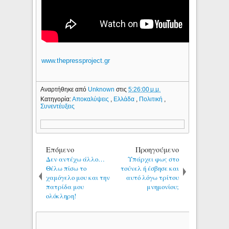
www.thepressproject.gr
Αναρτήθηκε από
Unknown
στις
5:26:00 μ.μ.
Κατηγορία:
Αποκαλύψεις
,
Ελλάδα
,
Πολιτική
,
Συνεντέυξεις
Επόμενο
Προηγούμενο
Δεν αντέχω άλλο…
Υπάρχει φως στο
Θέλω πίσω το
τούνελ ή έσβησε και
χαμόγελο μου και την
αυτό λόγω τρίτου
πατρίδα μου
μνημονίου;
ολόκληρη!