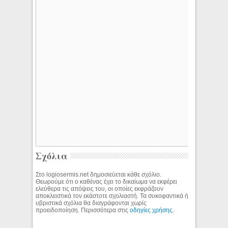
Σχόλια
Στο logiosermis.net δημοσιεύεται κάθε σχόλιο.
Θεωρούμε ότι ο καθένας έχει το δικαίωμα να εκφέρει
ελεύθερα τις απόψεις του, οι οποίες εκφράζουν
αποκλειστικά τον εκάστοτε σχολιαστή. Τα συκοφαντικά ή
υβριστικά σχόλια θα διαγράφονται χωρίς
προειδοποίηση. Περισσότερα στις
οδηγίες χρήσης
.