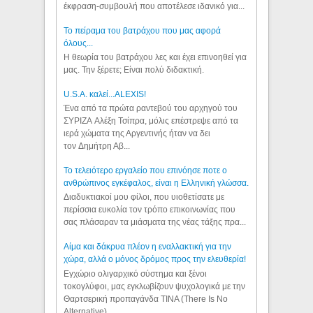
έκφραση-συμβουλή που αποτέλεσε ιδανικό για...
Το πείραμα του βατράχου που μας αφορά
όλους...
Η θεωρία του βατράχου λες και έχει επινοηθεί για
μας. Την ξέρετε; Είναι πολύ διδακτική.
U.S.A. καλεί...ALEXIS!
Ένα από τα πρώτα ραντεβού του αρχηγού του
ΣΥΡΙΖΑ Αλέξη Τσίπρα, μόλις επέστρεψε από τα
ιερά χώματα της Αργεντινής ήταν να δει
τον Δημήτρη Αβ...
Το τελειότερο εργαλείο που επινόησε ποτε ο
ανθρώπινος εγκέφαλος, είναι η Ελληνική γλώσσα.
Διαδυκτιακοί μου φίλοι, που υιοθετίσατε με
περίσσια ευκολία τον τρόπο επικοινωνίας που
σας πλάσαραν τα μιάσματα της νέας τάξης πρα...
Αίμα και δάκρυα πλέον η εναλλακτική για την
χώρα, αλλά ο μόνος δρόμος προς την ελευθερία!
Εγχώριο ολιγαρχικό σύστημα και ξένοι
τοκογλύφοι, μας εγκλωβίζουν ψυχολογικά με την
Θαρτσερική προπαγάνδα TINA (There Is No
Alternative). ...