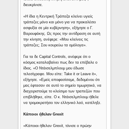
διευκρίνισε.
«Η ίδια η Κεντρική Τράπεζα κλείνει υγιείς
τράπεζες μόνο και μόνο για να προκαλέσει
ασφυξία σε μία κυβέρνηση», εξήγησε ο Γ.
Βαρουφάκης. Ως προς την αντίδραση σε αυτή
την κίνηση, ανέφερε: «Μου κλείνεις τις
τράπεζες; Σου κουρεύω τα ομόλογα».
Για τα δε Capital Controls, ανέφερε ότι ο
κόσμος καταλαβαίνει πως δεν τα επέβαλε ο
ίδιος. «Ο Ντάισελμπλουμ μου έδωσε
τελεσίγραφο. Μου είπε: Take it or Leave it»,
εξήγησε. «Εμείς αποφασίσαμε, δεδομένου ότι
μας έφτασαν σε αυτό το σημείο τιμωρητικά, να
διαχειριστούμε το κλείσιμο των τραπεζών που
επιβλήθηκε, είπε. Ο κ. Ντάισελμπλουμ ήθελε
να τρομοκρατήσει τον ελληνικό λαό, κατέληξε.
Κάποιοι ήθελαν Grexit
«Κάποιοι ήθελαν Grexit, τόνισε ο πρώην