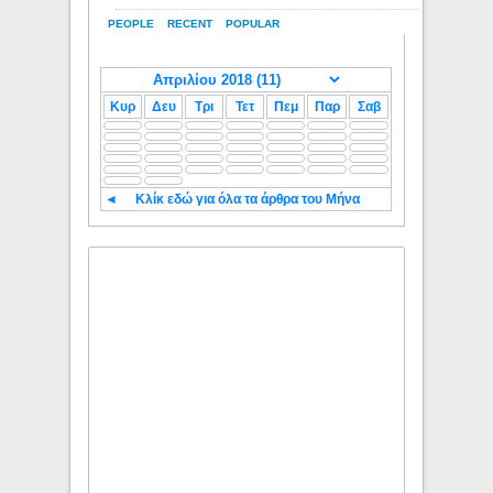
PEOPLE
RECENT
POPULAR
Κυρ
Δευ
Τρι
Τετ
Πεμ
Παρ
Σαβ
◄
Κλίκ εδώ για όλα τα άρθρα του Μήνα