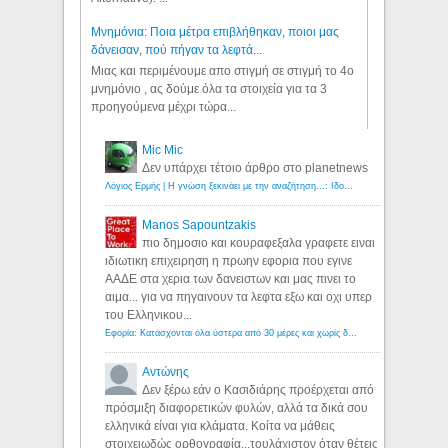
Μνημόνια: Ποια μέτρα επιβλήθηκαν, ποιοι μας
δάνεισαν, πού πήγαν τα λεφτά...
Μιας και περιμένουμε απο στιγμή σε στιγμή το 4ο
μνημόνιο , ας δούμε όλα τα στοιχεία για τα 3
προηγούμενα μέχρι τώρα...
Mic Mic
Δεν υπάρχει τέτοιο άρθρο στο planetnews
Λόγιος Ερμής | Η γνώση ξεκινάει με την αναζήτηση...: Ιδού οι 18 που χρωστούν 11 δις ευρώ!
Manos Sapountzakis
πιο δημοσιο και κουραφεξαλα γραφετε ειναι
ιδιωτικη επιχειρηση η πρωην εφορια που εγινε
ΑΑΔΕ στα χερια των δανειστων και μας πινει το
αιμα... για να πηγαινουν τα λεφτα εξω και οχι υπερ
του Ελληνικου...
Εφορία: Κατάσχονται όλα ύστερα από 30 μέρες και χωρίς δικαστικές αποφάσεις - Λόγιος Ερμής
Αντώνης
Δεν ξέρω εάν ο Κασιδιάρης προέρχεται από
πρόσμιξη διαφορετικών φυλών, αλλά τα δικά σου
ελληνικά είναι για κλάματα. Κοίτα να μάθεις
στοιχειωδώς ορθογραφία...τουλάχιστον όταν θέτεις