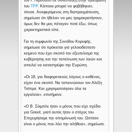
τον Γ. Λιβιτσάνο σε συνέντευξη στην τηλεόραση
του
TPP
. Κάποιοι μπορεί να φοβήθηκαν,
τόνισε. Αναφερόμενος στη διαπραγμάτευση,
σημείωσε ότι ήθελαν να μας τρομοκρατήσουν,
όμως δεν θα μας πέταγαν ποτέ έξω, όπως
χαρακτηριστικά είπε.
Για τη συμφωνία της Συνόδου Κορυφής,
σημείωσε ότι πρόκειται για γελοιοδέστατο
κείμενο που έχει σκοπό τον εξευτελισμό της
κυβέρνησης και την ταπείνωση των λαών και
απειλεί να καταστρέψει την Ευρώπη.
«Οι 18, για διαφορετικούς λόγους ο καθένας,
είχαν ένα σκοπό: Να ταπεινώσουν τον Αλέξη
Τσίπρα. Και χρησιμοποίησαν όλα τα
εργαλεία», επισήμανε.
«Ο Β. Σόιμπλε ήταν ο μόνος που είχε σχέδιο
για Grexit, γιατί αυτός ήταν ο στόχος του.
Επιχειρήσαμε την απομόνωσή του. Ωστόσο
είναι ο μόνος που λέει την αλήθεια», σημείωσε.