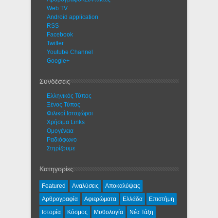
Web TV
Android application
RSS
Facebook
Twitter
Youtube Channel
Google+
Συνδέσεις
Ελληνικός Τύπος
Ξένος Τύπος
Φιλικοί Ιστοχώροι
Χρήσιμα Links
Ομογένεια
Ραδιόφωνο
Στηρίζουμε
Κατηγορίες
Featured
Αναλύσεις
Αποκαλύψεις
Αρθρογραφία
Αφιερώματα
Ελλάδα
Επιστήμη
Ιστορία
Κόσμος
Μυθολογία
Νέα Τάξη