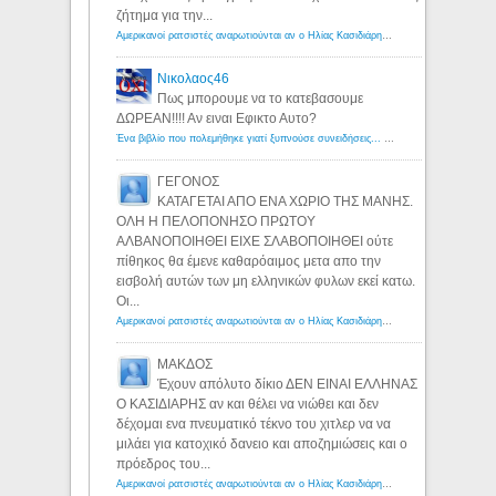
ζήτημα για την...
Αμερικανοί ρατσιστές αναρωτιούνται αν ο Ηλίας Κασιδιάρης ανήκει στη λευκή φυλή... - Λόγιος Ερμής
Νικολαος46
Πως μπορουμε να το κατεβασουμε
ΔΩΡΕΑΝ!!!! Αν ειναι Εφικτο Αυτο?
Ένα βιβλίο που πολεμήθηκε γιατί ξυπνούσε συνειδήσεις... - Λόγιος Ερμής | Η γνώση ξεκινάει με την αναζήτηση...
ΓΕΓΟΝΟΣ
ΚΑΤΑΓΕΤΑΙ ΑΠΟ ΕΝΑ ΧΩΡΙΟ ΤΗΣ ΜΑΝΗΣ.
ΟΛΗ Η ΠΕΛΟΠΟΝΗΣΟ ΠΡΩΤΟΥ
ΑΛΒΑΝΟΠΟΙΗΘΕΙ ΕΙΧΕ ΣΛΑΒΟΠΟΙΗΘΕΙ ούτε
πίθηκος θα έμενε καθαρόαιμος μετα απο την
εισβολή αυτών των μη ελληνικών φυλων εκεί κατω.
Οι...
Αμερικανοί ρατσιστές αναρωτιούνται αν ο Ηλίας Κασιδιάρης ανήκει στη λευκή φυλή... - Λόγιος Ερμής
ΜΑΚΔΟΣ
Έχουν απόλυτο δίκιο ΔΕΝ ΕΙΝΑΙ ΕΛΛΗΝΑΣ
Ο ΚΑΣΙΔΙΑΡΗΣ αν και θέλει να νιώθει και δεν
δέχομαι ενα πνευματικό τέκνο του χιτλερ να να
μιλάει για κατοχικό δανειο και αποζημιώσεις και ο
πρόεδρος του...
Αμερικανοί ρατσιστές αναρωτιούνται αν ο Ηλίας Κασιδιάρης ανήκει στη λευκή φυλή... - Λόγιος Ερμής