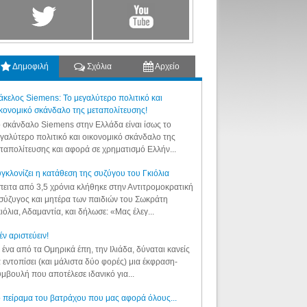
Δημοφιλή
Σχόλια
Αρχείο
κελος Siemens: Το μεγαλύτερο πολιτικό και
κονομικό σκάνδαλο της μεταπολίτευσης!
 σκάνδαλο Siemens στην Ελλάδα είναι ίσως το
γαλύτερο πολιτικό και οικονομικό σκάνδαλο της
ταπολίτευσης και αφορά σε χρηματισμό Ελλήν...
γκλονίζει η κατάθεση της συζύγου του Γκιόλια
ειτα από 3,5 χρόνια κλήθηκε στην Αντιτρομοκρατική
σύζυγος και μητέρα των παιδιών του Σωκράτη
ιόλια, Αδαμαντία, και δήλωσε: «Μας έλεγ...
έν αριστεύειν!
 ένα από τα Ομηρικά έπη, την Ιλιάδα, δύναται κανείς
 εντοπίσει (και μάλιστα δύο φορές) μια έκφραση-
μβουλή που αποτέλεσε ιδανικό για...
 πείραμα του βατράχου που μας αφορά όλους...