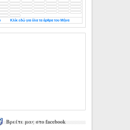
◄
Κλίκ εδώ για όλα τα άρθρα του Μήνα
Βρείτε μας στο facebook