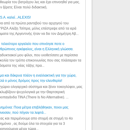
θεωρία του βατράχου λες και έχει επινοηθεί για μας.
ν ξέρετε; Είναι πολύ διδακτική.
S.A. καλεί...ALEXIS!
α από τα πρώτα ραντεβού του αρχηγού του
ΡΙΖΑ Αλέξη Τσίπρα, μόλις επέστρεψε από τα ιερά
ματα της Αργεντινής ήταν να δει τον Δημήτρη Αβ...
 τελειότερο εργαλείο που επινόησε ποτε ο
θρώπινος εγκέφαλος, είναι η Ελληνική γλώσσα.
αδυκτιακοί μου φίλοι, που υιοθετίσατε με περίσσια
κολία τον τρόπο επικοινωνίας που σας πλάσαραν τα
άσματα της νέας τάξης πρα...
μα και δάκρυα πλέον η εναλλακτική για την χώρα,
λά ο μόνος δρόμος προς την ελευθερία!
χώριο ολιγαρχικό σύστημα και ξένοι τοκογλύφοι, μας
κλωβίζουν ψυχολογικά με την Θαρτσερική
οπαγάνδα TINA (There Is No Alternative). ...
ημόνια: Ποια μέτρα επιβλήθηκαν, ποιοι μας
νεισαν, πού πήγαν τα λεφτά...
ας και περιμένουμε απο στιγμή σε στιγμή το 4ο
ημόνιο , ας δούμε όλα τα στοιχεία για τα 3
οηγούμενα μέχρι τώρα...