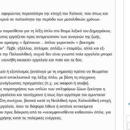
, αφορώντας περισσότερο την εποχή του Χαλκού, που όπως και
περνά σε παλαιότητα την περίοδο των μεσολιθικών χρόνων.
παρατίθεται για τη λέξη όπλο στο 9τομο λεξικό του Δημητράκου,
θρωπος εργάζεται προς αντιμετώπισιν των αναγκών της ζωής,
πλον αρούρης = δρέπανον... όπλον γεροντικόν = βακτηρία
ν". Πρβλ. εξάλλου, όπλομαι, οπλίζω = ετοιμάζω, αλλά και εξ-
α την Παλαιολιθική, συχνά δεν είναι γνωστό ποία εργαλεία μπορεί
«συνήθη οικιακά» εργαλεία και ποία και τα δύο.
είο ή εξοπλισμός (ανάλογα με τη σημασία) πρέπει να θεωρείται
 αντί αποκλειστικά της λέξης όπλο, με βάση τη σύγχρονη
ξενόγλωσσες πραγματείες (π.χ. ως weapon ή orudje).
 τις παρατηρήσεις των οπλών των οπληφόρων ζώων ξεκίνησε η
εργαλείου και ταυτόχρονα ή ίσως λίγο αργότερα του αμυντικού
 Στη συνέχεια, βασικά κατά τη Νεολιθική προς Χαλκολιθική εποχή,
εργαλείο, όταν τα διάφορα λίθινα ή οστέινα αντικείμενα
και προς διάκριση από τα «νεοεμφανισθέντα καθαυτού» όπλα, για
χρήσης κατά τις πολεμικές ενέργειες.