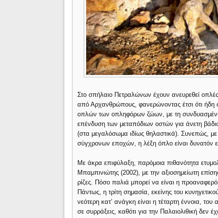
Στο σπήλαιο Πετραλώνων έχουν ανευρεθεί οπλές 
από Αρχανθρώπους, φανερώνοντας έτσι ότι ήδη α
οπλών των οπληφόρων ζώων, με τη συνδυασμένη 
επένδυση των μεταπόδιων οστών για άνετη βάδισ
(στα μεγαλόσωμα ιδίως θηλαστικά). Συνεπώς, μ
σύγχρονων εποχών, η λέξη όπλο είναι δυνατόν ε
Με άκρα επιφύλαξη, παρόμοια πιθανότητα ετυμο
Μπαμπινιώτης (2002), με την αξιοσημείωτη επίση
ρίζες. Πόσο παλιά μπορεί να είναι η προαναφερ
Πάντως, η τρίτη σημασία, εκείνης του κυνηγετικο
νεότερη κατ’ ανάγκη είναι η τέταρτη έννοια, το
σε συρράξεις, καθότι για την Παλαιολιθική δεν έχ