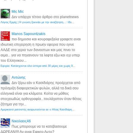
Mic Mic
Δεν υπάρχει τέτοιο άρθρο στο planetnews
Λόγιος Ερμής | Η γνώση ξεκινάει με την αναζήτηση...: Ιδού οι 18 που χρωστούν 11 δις ευρώ!
·
6 years ago
Manos Sapountzakis
πιο δημοσιο και κουραφεξαλα γραφετε ειναι
ιδιωτικη επιχειρηση η πρωην εφορια που εγινε
ΑΑΔΕ στα χερια των δανειστων και μας πινει το
αιμα... για να πηγαινουν τα λεφτα εξω και οχι υπερ
του Ελληνικου...
Εφορία: Κατάσχονται όλα ύστερα από 30 μέρες και χωρίς δικαστικές αποφάσεις - Λόγιος Ερμής
·
6 years ag
Αντώνης
Δεν ξέρω εάν ο Κασιδιάρης προέρχεται από
πρόσμιξη διαφορετικών φυλών, αλλά τα δικά σου
ελληνικά είναι για κλάματα. Κοίτα να μάθεις
στοιχειωδώς ορθογραφία...τουλάχιστον όταν θέτεις
ζήτημα για την...
Αμερικανοί ρατσιστές αναρωτιούνται αν ο Ηλίας Κασιδιάρης ανήκει στη λευκή φυλή... - Λόγιος Ερμής
·
7 yea
Νικολαος46
Πως μπορουμε να το κατεβασουμε
ΔΩΡΕΑΝ!!!! Αν ειναι Εφικτο Αυτο?