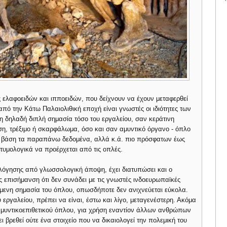
ελαφοειδών και ιπποειδών, που δείχνουν να έχουν μεταφερθεί
πό την Κάτω Παλαιολιθική εποχή είναι γνωστές οι ιδιότητες των
δηλαδή διπλή σημασία τόσο του εργαλείου, σαν κεράτινη
η, τρέξιμο ή σκαρφάλωμα, όσο και σαν αμυντικό όργανο - όπλο
ε βάση τα παραπάνω δεδομένα, αλλά κ.ά. πιο πρόσφατων έως
τυμολογικά να προέρχεται από τις οπλές.
λόγησης από γλωσσολογική άποψη, έχει διατυπώσει και ο
ς επισήμανση ότι δεν συνάδει με τις γνωστές ινδοευρωπαϊκές
όμενη σημασία του όπλου, οπωσδήποτε δεν ανιχνεύεται εύκολα.
ύ εργαλείου, πρέπει να είναι, έστω και λίγο, μεταγενέστερη. Ακόμα
υ αμυντικοεπιθετικού όπλου, για χρήση εναντίον άλλων ανθρώπων
ει βρεθεί ούτε ένα στοιχείο που να δικαιολογεί την πολεμική του