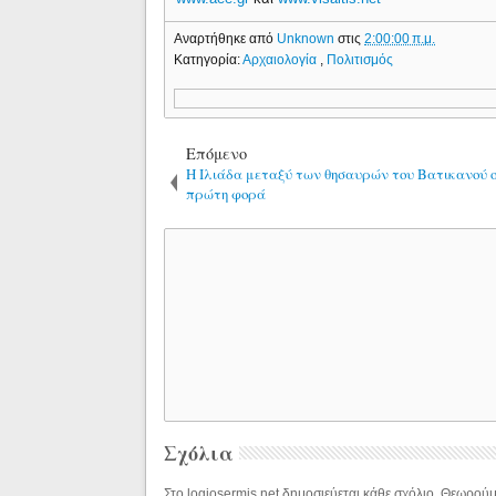
Αναρτήθηκε από
Unknown
στις
2:00:00 π.μ.
Κατηγορία:
Αρχαιολογία
,
Πολιτισμός
Επόμενο
H Ιλιάδα μεταξύ των θησαυρών του Βατικανού on
πρώτη φορά
Σχόλια
Στο logiosermis.net δημοσιεύεται κάθε σχόλιο. Θεωρούμε