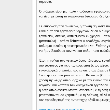
σημασία.
Οι πόλεμοι είναι μια πολύ «πρόσφατη εφεύρεση»
να είναι με βάση τα υπάρχοντα δεδομένα δεν ξε
Σε επίρρωση των ανωτέρω, η πρώτη σημασία που 
είναι αυτή του εργαλείου: "οργανον δι' ου ο άν
εργαλείον, σκεύος, αντικείμενον εν χρήσει... ό
(μπαστούνι)... όπλον δείπνων = οινοδόχον αγγείο
οπλισμός πλοίου ή επιστημονικός κλπ. Επίσης γι
να ήταν ξεκάθαρα κυνηγετικά όπλα, ποία απλώς 
Έτσι, η χρήση των γενικών όρων τέχνεργο, εργαλ
πιο εύστοχος για τις απώτερες εποχές του λίθου,
εννοιολογικά σημασία, που ενίοτε απαντάται σε 
Συμπερασματικά μπορεί να ειπωθεί ότι με βάση
χρήση της λέξης όπλο, αρχικά με την έννοια του 
οργάνου και κατόπιν του κυνηγετικού εργαλείου.
η λέξη όπλο αντικαθίσταται σταδιακά με τη λέξη 
μετατρέπονται σε χρηστικά με τη λείανση, αλλά 
τον προσδιορισμό της αντίστοιχης εξειδικευμένης 
www.aee.gr
και
www.visaltis.net