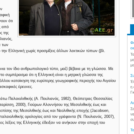
ων
αφική
νουν ότι
ς από
ς της
λιανός,
Φά
α των
οι
 την Ελληνική χωρίς προσμίξεις άλλων λεκτικών τύπων (βλ.
Το
με
με
νια τον ίδιο ανθρωπολογικό τύπο, μαζί βέβαια με τη γλώσσα. Με
στο συμπέρασμα ότι η Ελληνική είναι η μητρική γλώσσα της
Συ
λλου κατοίκηση της ευρύτερης γεωγραφικής περιοχής του Αιγαίου
Έπ
ασκαφικές έρευνες.
η 
Γκ
άτω Παλαιολιθικής (Α. Πουλιανός, 1982), Θεόπετρας Θεσσαλίας
Aι
παρίσση, 2000), Γιούρων Αλοννήσου της Μεσολιθικής έως και
Σε
επίσης της Μεσολιθικής έως και Νεολιθικής εποχής (Jacobsen,
να
 παλαιολιθικής ορολογίας από τον γράφοντα (Ν. Πουλιανός, 2007),
συ
ς λέξεις της Ελληνικής έδειξαν να ανήκουν στην εποχή του
Το