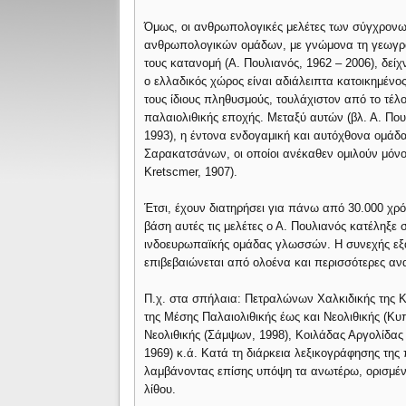
Όμως, οι ανθρωπολογικές μελέτες των σύγχρον
ανθρωπολογικών ομάδων, με γνώμονα τη γεωγρ
τους κατανομή (Α. Πουλιανός, 1962 – 2006), δείχ
ο ελλαδικός χώρος είναι αδιάλειπτα κατοικημένο
τους ίδιους πληθυσμούς, τουλάχιστον από το τέλο
παλαιολιθικής εποχής. Μεταξύ αυτών (βλ. Α. Που
1993), η έντονα ενδογαμική και αυτόχθονα ομάδ
Σαρακατσάνων, οι οποίοι ανέκαθεν ομιλούν μόνο
Kretscmer, 1907).
Έτσι, έχουν διατηρήσει για πάνω από 30.000 χρό
βάση αυτές τις μελέτες ο Α. Πουλιανός κατέληξε 
ινδοευρωπαϊκής ομάδας γλωσσών. Η συνεχής εξά
επιβεβαιώνεται από ολοένα και περισσότερες αν
Π.χ. στα σπήλαια: Πετραλώνων Χαλκιδικής της Κ
της Μέσης Παλαιολιθικής έως και Νεολιθικής (Κυ
Νεολιθικής (Σάμψων, 1998), Κοιλάδας Αργολίδας 
1969) κ.ά. Κατά τη διάρκεια λεξικογράφησης της
λαμβάνοντας επίσης υπόψη τα ανωτέρω, ορισμένε
λίθου.