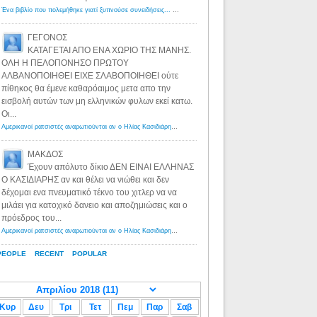
Ένα βιβλίο που πολεμήθηκε γιατί ξυπνούσε συνειδήσεις... - Λόγιος Ερμής | Η γνώση ξεκινάει με την αναζήτηση...
ΓΕΓΟΝΟΣ
ΚΑΤΑΓΕΤΑΙ ΑΠΟ ΕΝΑ ΧΩΡΙΟ ΤΗΣ ΜΑΝΗΣ.
ΟΛΗ Η ΠΕΛΟΠΟΝΗΣΟ ΠΡΩΤΟΥ
ΑΛΒΑΝΟΠΟΙΗΘΕΙ ΕΙΧΕ ΣΛΑΒΟΠΟΙΗΘΕΙ ούτε
πίθηκος θα έμενε καθαρόαιμος μετα απο την
εισβολή αυτών των μη ελληνικών φυλων εκεί κατω.
Οι...
Αμερικανοί ρατσιστές αναρωτιούνται αν ο Ηλίας Κασιδιάρης ανήκει στη λευκή φυλή... - Λόγιος Ερμής
·
8 yea
ΜΑΚΔΟΣ
Έχουν απόλυτο δίκιο ΔΕΝ ΕΙΝΑΙ ΕΛΛΗΝΑΣ
Ο ΚΑΣΙΔΙΑΡΗΣ αν και θέλει να νιώθει και δεν
δέχομαι ενα πνευματικό τέκνο του χιτλερ να να
μιλάει για κατοχικό δανειο και αποζημιώσεις και ο
πρόεδρος του...
Αμερικανοί ρατσιστές αναρωτιούνται αν ο Ηλίας Κασιδιάρης ανήκει στη λευκή φυλή... - Λόγιος Ερμής
·
8 yea
PEOPLE
RECENT
POPULAR
Κυρ
Δευ
Τρι
Τετ
Πεμ
Παρ
Σαβ