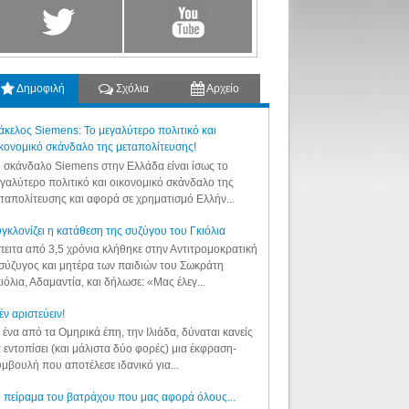
Δημοφιλή
Σχόλια
Αρχείο
κελος Siemens: Το μεγαλύτερο πολιτικό και
κονομικό σκάνδαλο της μεταπολίτευσης!
 σκάνδαλο Siemens στην Ελλάδα είναι ίσως το
γαλύτερο πολιτικό και οικονομικό σκάνδαλο της
ταπολίτευσης και αφορά σε χρηματισμό Ελλήν...
γκλονίζει η κατάθεση της συζύγου του Γκιόλια
ειτα από 3,5 χρόνια κλήθηκε στην Αντιτρομοκρατική
σύζυγος και μητέρα των παιδιών του Σωκράτη
ιόλια, Αδαμαντία, και δήλωσε: «Μας έλεγ...
έν αριστεύειν!
 ένα από τα Ομηρικά έπη, την Ιλιάδα, δύναται κανείς
 εντοπίσει (και μάλιστα δύο φορές) μια έκφραση-
μβουλή που αποτέλεσε ιδανικό για...
 πείραμα του βατράχου που μας αφορά όλους...