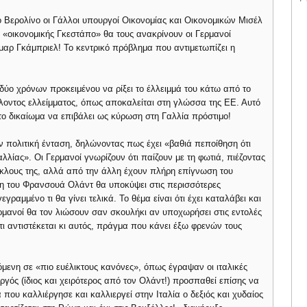
 Βερολίνο οι Γάλλοι υπουργοί Οικονομίας και Οικονομικών Μισέλ
 «οικονομικής Γκεστάπο» θα τους ανακρίνουν οι Γερμανοί
μαρ Γκάμπριελ! Το κεντρικό πρόβλημα που αντιμετωπίζει η
δύο χρόνων προκειμένου να ρίξει το έλλειμμά του κάτω από το
λοντος ελλείμματος, όπως αποκαλείται στη γλώσσα της ΕΕ. Αυτό
 το δικαίωμα να επιβάλει ως κύρωση στη Γαλλία πρόστιμο!
 πολιτική ένταση, δηλώνοντας πως έχει «βαθιά πεποίθηση ότι
λλίας». Οι Γερμανοί γνωρίζουν ότι παίζουν με τη φωτιά, πιέζοντας
κύκλους της, αλλά από την άλλη έχουν πλήρη επίγνωση του
ση του Φρανσουά Ολάντ θα υποκύψει στις περισσότερες
γραμμένο τι θα γίνει τελικά. Το θέμα είναι ότι έχει καταλάβει και
μανοί θα τον λιώσουν σαν σκουλήκι αν υποχωρήσει στις εντολές
ότι αντιστέκεται κι αυτός, πράγμα που κάνει έξω φρενών τους
ζόμενη σε «πιο ευέλικτους κανόνες», όπως έγραψαν οι ιταλικές
γός (ίδιος και χειρότερος από τον Ολάντ!) προσπαθεί επίσης να
 που καλλιέργησε και καλλιεργεί στην Ιταλία ο δεξιός και χυδαίος