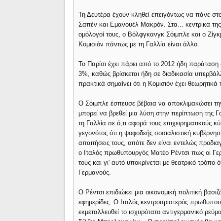
Τη Δευτέρα έχουν κληθεί επειγόντως να πάνε στο
Σαπέν και Εμανουέλ Μακρόν. Στα... κεντρικά της
ομόλογοί τους, ο Βόλφγκανγκ Σόιμπλε και ο Ζίγκ
Κομισιόν πάντως με τη Γαλλία είναι άλλο.
Το Παρίσι έχει πάρει από το 2012 ήδη παράταση 
3%, καθώς βρίσκεται ήδη σε διαδικασία υπερβάλ
πρακτικά σημαίνει ότι η Κομισιόν έχει θεωρητικά
Ο Σόιμπλε έσπευσε βέβαια να αποκλιμακώσει την
μπορεί να βρεθεί μια λύση στην περίπτωση της Γα
τη Γαλλία σε ό,τι αφορά τους επιχειρηματικούς 
γεγονότος ότι η ψοφοδεής σοσιαλιστική κυβέρνη
απαιτήσεις τους, οπότε δεν είναι εντελώς προδιαγε
ο Ιταλός πρωθυπουργός Ματέο Ρέντσι πως οι Γερ
τους και γι' αυτό υποκρίνεται με θεατρικό τρόπο 
Γερμανούς.
Ο Ρέντσι επιδιώκει μια οικονομική πολιτική βασι
εφημερίδες. Ο Ιταλός κεντροαριστερός πρωθυπουρ
εκμεταλλευθεί το ισχυρότατο αντιγερμανικό ρεύμα