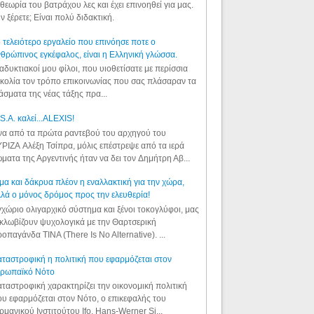
θεωρία του βατράχου λες και έχει επινοηθεί για μας.
ν ξέρετε; Είναι πολύ διδακτική.
 τελειότερο εργαλείο που επινόησε ποτε ο
θρώπινος εγκέφαλος, είναι η Ελληνική γλώσσα.
αδυκτιακοί μου φίλοι, που υιοθετίσατε με περίσσια
κολία τον τρόπο επικοινωνίας που σας πλάσαραν τα
άσματα της νέας τάξης πρα...
S.A. καλεί...ALEXIS!
α από τα πρώτα ραντεβού του αρχηγού του
ΡΙΖΑ Αλέξη Τσίπρα, μόλις επέστρεψε από τα ιερά
ματα της Αργεντινής ήταν να δει τον Δημήτρη Αβ...
μα και δάκρυα πλέον η εναλλακτική για την χώρα,
λά ο μόνος δρόμος προς την ελευθερία!
χώριο ολιγαρχικό σύστημα και ξένοι τοκογλύφοι, μας
κλωβίζουν ψυχολογικά με την Θαρτσερική
οπαγάνδα TINA (There Is No Alternative). ...
ταστροφική η πολιτική που εφαρμόζεται στον
υρωπαϊκό Νότο
ταστροφική χαρακτηρίζει την οικονομική πολιτική
υ εφαρμόζεται στον Νότο, ο επικεφαλής του
ρμανικού Ινστιτούτου Ifo, Hans-Werner Si...