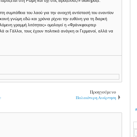
ρτίζεται στη Ρώμη και όχι στις Βρυξέλλες!» διακήρυξε.
τη συμπάθεια του λαού για την ανοιχτή αντίστασή του εναντίον
 κοινή γνώμη εδώ και χρόνια ρίχνει την ευθύνη για τη διαρκή
λόμενη γραμμή λιτότητας» ομολογεί η «Φράνκφουρτερ
ά οι Γάλλοι, τους έχουν πολιτικά ανάγκη οι Γερμανοί, αλλά να
Προηγούμενο
ν
Παλαιότερη Ανάρτηση