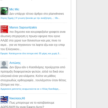
Mic Mic
Δεν υπάρχει τέτοιο άρθρο στο planetnews
Λόγιος Ερμής | Η γνώση ξεκινάει με την αναζήτηση...: Ιδού οι 18 που χρωστούν 11 δις ευρώ!
·
6 years ago
Manos Sapountzakis
πιο δημοσιο και κουραφεξαλα γραφετε ειναι
ιδιωτικη επιχειρηση η πρωην εφορια που εγινε
ΑΑΔΕ στα χερια των δανειστων και μας πινει το
αιμα... για να πηγαινουν τα λεφτα εξω και οχι υπερ
του Ελληνικου...
Εφορία: Κατάσχονται όλα ύστερα από 30 μέρες και χωρίς δικαστικές αποφάσεις - Λόγιος Ερμής
·
6 years ag
Αντώνης
Δεν ξέρω εάν ο Κασιδιάρης προέρχεται από
πρόσμιξη διαφορετικών φυλών, αλλά τα δικά σου
ελληνικά είναι για κλάματα. Κοίτα να μάθεις
στοιχειωδώς ορθογραφία...τουλάχιστον όταν θέτεις
ζήτημα για την...
Αμερικανοί ρατσιστές αναρωτιούνται αν ο Ηλίας Κασιδιάρης ανήκει στη λευκή φυλή... - Λόγιος Ερμής
·
7 yea
Νικολαος46
Πως μπορουμε να το κατεβασουμε
ΔΩΡΕΑΝ!!!! Αν ειναι Εφικτο Αυτο?