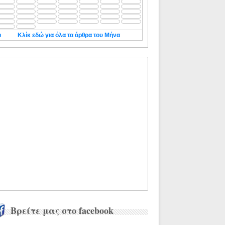
◄
Κλίκ εδώ για όλα τα άρθρα του Μήνα
Βρείτε μας στο facebook