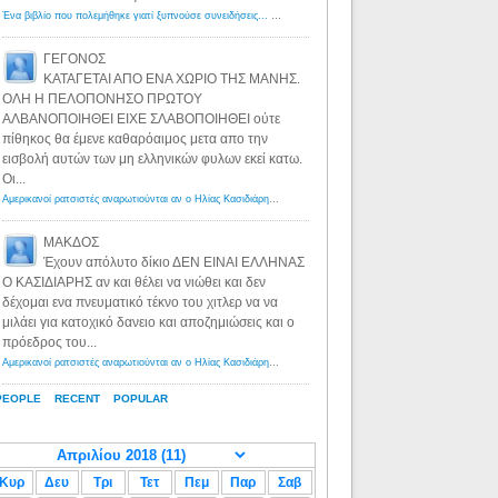
Ένα βιβλίο που πολεμήθηκε γιατί ξυπνούσε συνειδήσεις... - Λόγιος Ερμής | Η γνώση ξεκινάει με την αναζήτηση...
ΓΕΓΟΝΟΣ
ΚΑΤΑΓΕΤΑΙ ΑΠΟ ΕΝΑ ΧΩΡΙΟ ΤΗΣ ΜΑΝΗΣ.
ΟΛΗ Η ΠΕΛΟΠΟΝΗΣΟ ΠΡΩΤΟΥ
ΑΛΒΑΝΟΠΟΙΗΘΕΙ ΕΙΧΕ ΣΛΑΒΟΠΟΙΗΘΕΙ ούτε
πίθηκος θα έμενε καθαρόαιμος μετα απο την
εισβολή αυτών των μη ελληνικών φυλων εκεί κατω.
Οι...
Αμερικανοί ρατσιστές αναρωτιούνται αν ο Ηλίας Κασιδιάρης ανήκει στη λευκή φυλή... - Λόγιος Ερμής
·
8 yea
ΜΑΚΔΟΣ
Έχουν απόλυτο δίκιο ΔΕΝ ΕΙΝΑΙ ΕΛΛΗΝΑΣ
Ο ΚΑΣΙΔΙΑΡΗΣ αν και θέλει να νιώθει και δεν
δέχομαι ενα πνευματικό τέκνο του χιτλερ να να
μιλάει για κατοχικό δανειο και αποζημιώσεις και ο
πρόεδρος του...
Αμερικανοί ρατσιστές αναρωτιούνται αν ο Ηλίας Κασιδιάρης ανήκει στη λευκή φυλή... - Λόγιος Ερμής
·
8 yea
PEOPLE
RECENT
POPULAR
Κυρ
Δευ
Τρι
Τετ
Πεμ
Παρ
Σαβ