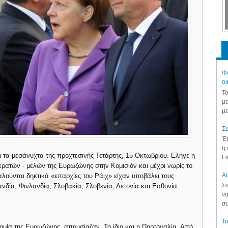
Φά
οι
Το
με
με
Συ
Έπ
η 
 τα μεσάνυχτα της προχτεσινής Τετάρτης, 15 Οκτωβρίου. Εληγε η
Γκ
ατών - μελών της Ευρωζώνης στην Κομισιόν και μέχρι νωρίς το
Aι
λούνται δηκτικά «επαρχίες του Ράιχ» είχαν υποβάλει τους
Σε
νδία, Φινλανδία, Σλοβακία, Σλοβενία, Λετονία και Εσθονία.
να
συ
Το
ονομία της Ευρωζώνης, απουσίαζαν. Το ίδιο και η Πορτογαλία. Από