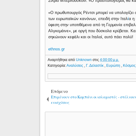
Σίλβιο Μπερλουσκόνι. «Ο προϋπολογισμός θα κατα
«Ο πρωθυπουργός Ρέντσι μπορεί να υπολογίζει σ
των ευρωπαϊκών κανόνων, επειδή στην Ιταλ
ί
α η
ύφεση στην υποτιθέμενα από τη Γερμανία επιβαλ
Αλγκεμάινε», με οργή που δύσκολα κρύβεται. Καλ
σηκώνουν κεφάλι και οι Ιταλοί, αυτό πάει πολύ!
ethnos.gr
Αναρτήθηκε από
Unknown
στις
4:00:00 μ.μ.
Κατηγορία:
Αναλύσεις
,
Γ. Δελαστίκ
,
Ευρώπη
,
Κόσμος
Επόμενο
Επιμένουν στο Κομπάνι οι ισλαμιστές - στέλνου
ενισχύσεις