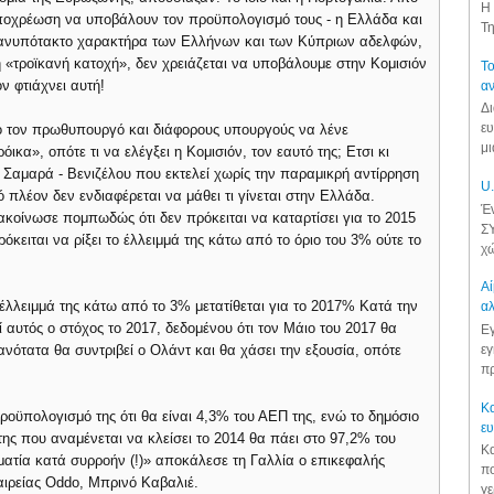
Η 
υποχρέωση να υποβάλουν τον προϋπολογισμό τους - η Ελλάδα και
Τη
.. ανυπότακτο χαρακτήρα των Ελλήνων και των Κύπριων αδελφών,
η «τροϊκανή κατοχή», δεν χρειάζεται να υποβάλουμε στην Κομισιόν
Το
ν φτιάχνει αυτή!
αν
Δι
ευ
ρό τον πρωθυπουργό και διάφορους υπουργούς να λένε
μι
ικα», οπότε τι να ελέγξει η Κομισιόν, τον εαυτό της; Ετσι κι
Σαμαρά - Βενιζέλου που εκτελεί χωρίς την παραμικρή αντίρρηση
U.
 πλέον δεν ενδιαφέρεται να μάθει τι γίνεται στην Ελλάδα.
Έν
ακοίνωσε πομπωδώς ότι δεν πρόκειται να καταρτίσει για το 2015
ΣΥ
όκειται να ρίξει το έλλειμμά της κάτω από το όριο του 3% ούτε το
χώ
Αί
 έλλειμμά της κάτω από το 3% μετατίθεται για το 2017% Κατά την
αλ
αυτός ο στόχος το 2017, δεδομένου ότι τον Μάιο του 2017 θα
Εγ
ανότατα θα συντριβεί ο Ολάντ και θα χάσει την εξουσία, οπότε
εγ
πρ
Κα
προϋπολογισμό της ότι θα είναι 4,3% του ΑΕΠ της, ενώ το δημόσιο
ε
της που αναμένεται να κλείσει το 2014 θα πάει στο 97,2% του
Κα
ματία κατά συρροήν (!)» αποκάλεσε τη Γαλλία ο επικεφαλής
πο
αιρείας Oddo, Μπρινό Καβαλιέ.
γε