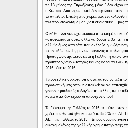
τις 18 χώρες της Ευρωζώνης, μόνο 2 δεν είχαν 
η Κύπρος! Δυστυχώς, αυτό δεν οφείλεται στον.
το αντίθετο. Επειδή στις χώρες μας εξακολουθεί 
τον προϋπολογισμό μας γιατί ουσιαστικά... μας το
Ο κάθε Ελληνας έχει ακούσει από καιρό σε και
«αποφασίσαμε αυτό, αλλά να δούμε τι θα πει η τρό
αλλιώς όμως από τότε που ανέλαβε η κυβέρνηση 
τις εντολές των Γερμανών, κανένας στο εξωτερικό
Πρωταγωνιστής φέτος είναι η Γαλλία, η οποία αν
προϋπολογισμό λιτότητας και ως εκ τούτου δεν πρ
2015 ούτε το 2016.
Υποσχέθηκε αόριστα ότι ο στόχος τού να ρίξει το
προσωπική μας άποψη αποκλείεται να επιτευχθεί 
γίνουν προεδρικές εκλογές στη Γαλλία, όπου πιθ
καμία αξία δεν έχουν οι υποσχέσεις του!
Το έλλειμμα της Γαλλίας το 2015 εκτιμάται στον 
χρέος της θα αυξηθεί και από το 95,3% του ΑΕΠ 
ΑΕΠ της Γαλλίας το 2015. «Δημοσιονομικό εγκλη
οικονομολόγος της γαλλικής χρηματιστηριακής ετ