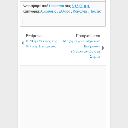
Αναρτήθηκε από
Unknown
στις
6:15:00 μ.μ.
Κατηγορία:
Αναλύσεις
,
Ελλάδα
,
Κοινωνία
,
Πολιτική
Επόμενο
Προηγούμενο
Η 200ή επέτειος της
Μάχη μέχρις εσχάτων
Φιλικής Εταιρείας
Κούρδων-
τζιχαντιστών στη
Συρία