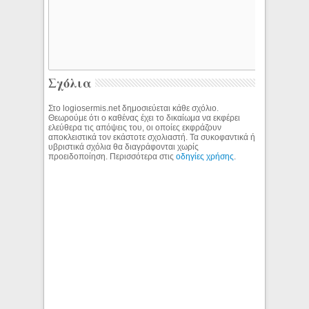
Σχόλια
Στο logiosermis.net δημοσιεύεται κάθε σχόλιο.
Θεωρούμε ότι ο καθένας έχει το δικαίωμα να εκφέρει
ελεύθερα τις απόψεις του, οι οποίες εκφράζουν
αποκλειστικά τον εκάστοτε σχολιαστή. Τα συκοφαντικά ή
υβριστικά σχόλια θα διαγράφονται χωρίς
προειδοποίηση. Περισσότερα στις
οδηγίες χρήσης
.