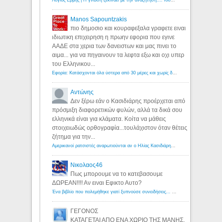
Λόγιος Ερμής | Η γνώση ξεκινάει με την αναζήτηση...: Ιδού οι 18 που χρωστούν 11 δις ευρώ!
Manos Sapountzakis
πιο δημοσιο και κουραφεξαλα γραφετε ειναι
ιδιωτικη επιχειρηση η πρωην εφορια που εγινε
ΑΑΔΕ στα χερια των δανειστων και μας πινει το
αιμα... για να πηγαινουν τα λεφτα εξω και οχι υπερ
του Ελληνικου...
Εφορία: Κατάσχονται όλα ύστερα από 30 μέρες και χωρίς δικαστικές αποφάσεις - Λόγιος Ερμής
Αντώνης
Δεν ξέρω εάν ο Κασιδιάρης προέρχεται από
πρόσμιξη διαφορετικών φυλών, αλλά τα δικά σου
ελληνικά είναι για κλάματα. Κοίτα να μάθεις
στοιχειωδώς ορθογραφία...τουλάχιστον όταν θέτεις
ζήτημα για την...
Αμερικανοί ρατσιστές αναρωτιούνται αν ο Ηλίας Κασιδιάρης ανήκει στη λευκή φυλή... - Λόγιος Ερμής
Νικολαος46
Πως μπορουμε να το κατεβασουμε
ΔΩΡΕΑΝ!!!! Αν ειναι Εφικτο Αυτο?
Ένα βιβλίο που πολεμήθηκε γιατί ξυπνούσε συνειδήσεις... - Λόγιος Ερμής | Η γνώση ξεκινάει με την αναζήτηση...
ΓΕΓΟΝΟΣ
ΚΑΤΑΓΕΤΑΙ ΑΠΟ ΕΝΑ ΧΩΡΙΟ ΤΗΣ ΜΑΝΗΣ.