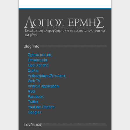
Εναλλακτική πληροφόρηση, για τα τρέχοντα γεγονότα και
όχι μόνο...
Blog info
Σχετικά με εμάς
Eπικοινωνία
Όροι Χρήσης
Σχόλια
Αρθρογράφοι/Συντάκτες
Web TV
Android application
RSS
Facebook
Twitter
Youtube Channel
Google+
Συνδέσεις