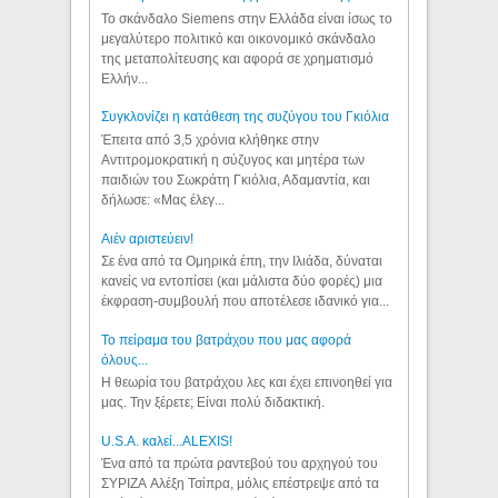
Το σκάνδαλο Siemens στην Ελλάδα είναι ίσως το
μεγαλύτερο πολιτικό και οικονομικό σκάνδαλο
της μεταπολίτευσης και αφορά σε χρηματισμό
Ελλήν...
Συγκλονίζει η κατάθεση της συζύγου του Γκιόλια
Έπειτα από 3,5 χρόνια κλήθηκε στην
Αντιτρομοκρατική η σύζυγος και μητέρα των
παιδιών του Σωκράτη Γκιόλια, Αδαμαντία, και
δήλωσε: «Μας έλεγ...
Aιέν αριστεύειν!
Σε ένα από τα Ομηρικά έπη, την Ιλιάδα, δύναται
κανείς να εντοπίσει (και μάλιστα δύο φορές) μια
έκφραση-συμβουλή που αποτέλεσε ιδανικό για...
Το πείραμα του βατράχου που μας αφορά
όλους...
Η θεωρία του βατράχου λες και έχει επινοηθεί για
μας. Την ξέρετε; Είναι πολύ διδακτική.
U.S.A. καλεί...ALEXIS!
Ένα από τα πρώτα ραντεβού του αρχηγού του
ΣΥΡΙΖΑ Αλέξη Τσίπρα, μόλις επέστρεψε από τα