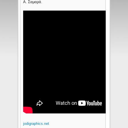
Α. Σαμαρά.
jodigraphics.net