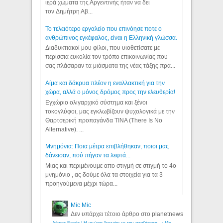
ιερά χώματα της Αργεντινής ήταν να δει
τον Δημήτρη Αβ...
Το τελειότερο εργαλείο που επινόησε ποτε ο
ανθρώπινος εγκέφαλος, είναι η Ελληνική γλώσσα.
Διαδυκτιακοί μου φίλοι, που υιοθετίσατε με
περίσσια ευκολία τον τρόπο επικοινωνίας που
σας πλάσαραν τα μιάσματα της νέας τάξης πρα...
Αίμα και δάκρυα πλέον η εναλλακτική για την
χώρα, αλλά ο μόνος δρόμος προς την ελευθερία!
Εγχώριο ολιγαρχικό σύστημα και ξένοι
τοκογλύφοι, μας εγκλωβίζουν ψυχολογικά με την
Θαρτσερική προπαγάνδα TINA (There Is No
Alternative). ...
Μνημόνια: Ποια μέτρα επιβλήθηκαν, ποιοι μας
δάνεισαν, πού πήγαν τα λεφτά...
Μιας και περιμένουμε απο στιγμή σε στιγμή το 4ο
μνημόνιο , ας δούμε όλα τα στοιχεία για τα 3
προηγούμενα μέχρι τώρα...
Mic Mic
Δεν υπάρχει τέτοιο άρθρο στο planetnews