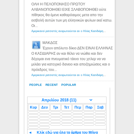
ΟΛΗ Η ΠΕΛΟΠΟΝΗΣΟ ΠΡΩΤΟΥ
ΑΛΒΑΝΟΠΟΙΗΘΕΙ ΕΙΧΕ ΣΛΑΒΟΠΟΙΗΘΕΙ ούτε
πίθηκος θα έμενε καθαρόαιμος μετα απο την
εισβολή αυτών των μη ελληνικών φυλων εκεί κατω.
Οι...
Αμερικανοί ρατσιστές αναρωτιούνται αν ο Ηλίας Κασιδιάρης ανήκει στη λευκή φυλή... - Λόγιος Ερμής
ΜΑΚΔΟΣ
Έχουν απόλυτο δίκιο ΔΕΝ ΕΙΝΑΙ ΕΛΛΗΝΑΣ
Ο ΚΑΣΙΔΙΑΡΗΣ αν και θέλει να νιώθει και δεν
δέχομαι ενα πνευματικό τέκνο του χιτλερ να να
μιλάει για κατοχικό δανειο και αποζημιώσεις και ο
πρόεδρος του...
Αμερικανοί ρατσιστές αναρωτιούνται αν ο Ηλίας Κασιδιάρης ανήκει στη λευκή φυλή... - Λόγιος Ερμής
PEOPLE
RECENT
POPULAR
Κυρ
Δευ
Τρι
Τετ
Πεμ
Παρ
Σαβ
◄
Κλίκ εδώ για όλα τα άρθρα του Μήνα