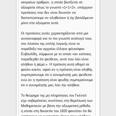
ακεραίων αριθμών, η οποία βασίζεται σε
αξιώματα όπως το γνωστό «1+1=2», υπάρχουν
προτάσεις που δεν είναι δυνατόν να
διαπιστώσουμε αν αληθεύουν ή όχι βασιζόμενοι
μόνο στα αξιώματα αυτά.
Οι προτάσεις αυτές χαρακτηρίζονται από μια
αυτοαναφορά και το πιο γνωστό ανάλογό τους
στο πλαίσιο της απλής λογικής είναι το
παράδοξο του αρχαίου έλληνα φιλοσόφου
Ευβουλίδη, σύμφωνα με το οποίο «αν κάποιος
παραδεχθεί ότι ψεύδεται, αυτό που λέει είναι
αλήθεια ή ψέμα;». Η πρόταση αυτή οδηγεί σε
φαύλο κύκλο, αφού αν η πρόταση είναι αληθής
συμπεραίνουμε ότι ο συνομιλητής μας ψεύδεται
ενώ αν η πρόταση είναι ψευδής συμπεραίνουμε
ότι ο συνομιλητής μας λέει την αλήθεια.
Το θεώρημα της μη πληρότητας του Γκέντελ
είχε σοβαρότατες συνέπειες στη θεμελίωση των
Μαθηματικών με βάση την αξιωματική μέθοδο,
η οποία στη δεκαετία του 1920 φαινόταν ότι θα