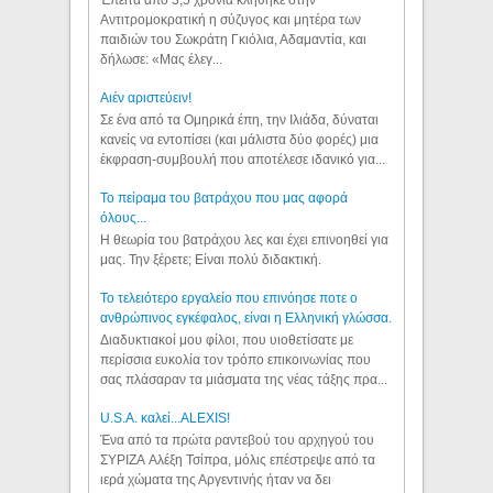
Αντιτρομοκρατική η σύζυγος και μητέρα των
παιδιών του Σωκράτη Γκιόλια, Αδαμαντία, και
δήλωσε: «Μας έλεγ...
Aιέν αριστεύειν!
Σε ένα από τα Ομηρικά έπη, την Ιλιάδα, δύναται
κανείς να εντοπίσει (και μάλιστα δύο φορές) μια
έκφραση-συμβουλή που αποτέλεσε ιδανικό για...
Το πείραμα του βατράχου που μας αφορά
όλους...
Η θεωρία του βατράχου λες και έχει επινοηθεί για
μας. Την ξέρετε; Είναι πολύ διδακτική.
Το τελειότερο εργαλείο που επινόησε ποτε ο
ανθρώπινος εγκέφαλος, είναι η Ελληνική γλώσσα.
Διαδυκτιακοί μου φίλοι, που υιοθετίσατε με
περίσσια ευκολία τον τρόπο επικοινωνίας που
σας πλάσαραν τα μιάσματα της νέας τάξης πρα...
U.S.A. καλεί...ALEXIS!
Ένα από τα πρώτα ραντεβού του αρχηγού του
ΣΥΡΙΖΑ Αλέξη Τσίπρα, μόλις επέστρεψε από τα
ιερά χώματα της Αργεντινής ήταν να δει