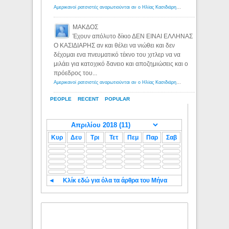
Αμερικανοί ρατσιστές αναρωτιούνται αν ο Ηλίας Κασιδιάρης ανήκει στη λευκή φυλή... - Λόγιος Ερμής
ΜΑΚΔΟΣ
Έχουν απόλυτο δίκιο ΔΕΝ ΕΙΝΑΙ ΕΛΛΗΝΑΣ
Ο ΚΑΣΙΔΙΑΡΗΣ αν και θέλει να νιώθει και δεν
δέχομαι ενα πνευματικό τέκνο του χιτλερ να να
μιλάει για κατοχικό δανειο και αποζημιώσεις και ο
πρόεδρος του...
Αμερικανοί ρατσιστές αναρωτιούνται αν ο Ηλίας Κασιδιάρης ανήκει στη λευκή φυλή... - Λόγιος Ερμής
PEOPLE
RECENT
POPULAR
Κυρ
Δευ
Τρι
Τετ
Πεμ
Παρ
Σαβ
◄
Κλίκ εδώ για όλα τα άρθρα του Μήνα