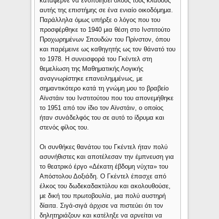
κατάφερνε να ενοποιήσει όλους τους κλάδους
αυτής της επιστήμης σε ένα ενιαίο οικοδόμημα.
Παράλληλα όμως υπήρξε ο λόγος που του
προσφέρθηκε το 1940 μια θέση στο Ινστιτούτο
Προχωρημένων Σπουδών του Πρίνστον, όπου
και παρέμεινε ως καθηγητής ως τον θάνατό του
το 1978. Η συνεισφορά του Γκέντελ στη
θεμελίωση της Μαθηματικής Λογικής
αναγνωρίστηκε επανειλημμένως, με
σημαντικότερο κατά τη γνώμη μου το βραβείο
Αϊνστάιν του Ινστιτούτου που του απονεμήθηκε
το 1951 από τον ίδιο τον Αϊνστάιν, ο οποίος
ήταν συνάδελφός του σε αυτό το ίδρυμα και
στενός φίλος του.
Οι συνθήκες θανάτου του Γκέντελ ήταν πολύ
ασυνήθιστες και αποτέλεσαν την έμπνευση για
το θεατρικό έργο «Δέκατη έβδομη νύχτα» του
Απόστολου Δοξιάδη. Ο Γκέντελ έπασχε από
έλκος του δωδεκαδακτύλου και ακολουθούσε,
με δική του πρωτοβουλία, μια πολύ αυστηρή
δίαιτα. Σιγά-σιγά άρχισε να πιστεύει ότι τον
δηλητηριάζουν και κατέληξε να αρνείται να