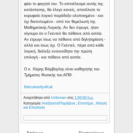
φάει το φαγητό του. Το αποτέλεσμα αυτής της
κατάστασης, θα έλεγε κανείς, αποτέλεσε το
κορυφαίο λογικό παράδοξο υλοποιημένο - και
όχι διατυπωμένο - από τον θεμελιωτή της
Μαθηματικής Λογικής. Αν δεν έτρωγε, ήταν
σίγουρο ότι ο Γκέντελ θα πέθαινε από ασιτία.
Αν έτρωγε ίσως να πέθαινε από δηλητηρίαση -
αλλά και ίσως όχι. Ο Γκέντελ, πέρα από κάθε
λογική, διάλεξε ενσυνείδητα την πρώτη
επιλογή - και πέθανε από ασιτία.
Ο κ. Χάρης Βάρβογλης είναι καθηγητής του
Τμήματος Φυσικής του ΑΠΘ.
thecuriosityofcat
Αναρτήθηκε από
Unknown
στις
1:00:00 π.μ.
Κατηγορία:
Ανεξήγητα/Παράξενα
,
Επιστήμη
,
Νόηση
και Επινόηση
Επόμενο
Προηγούμενο