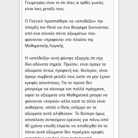
Γεωμετρίας είναι το ότι όλες οι ορθές γωνίες
είναι ίσες μεταξύ τους.
Ο Γκέντελ προσπάθησε να «αποδείξει» την
ύπαρξη του Θεού ως ένα θεώρημα ξεκινώντας
από ένα σύνολο πέντε αξιωμάτων που
φαίνονται «προφανή» στο πλαίσιο της
Μαθηματικής Λογικής.
Η «απόδειξη» αυτή φάνηκε εξαρχής ότι είχε
δύο αδύνατα σημεία. Πρώτον, είναι άραγε τα
αξιώματα όντως προφανή και, δεύτερον, είναι
άραγε συμβατά μεταξύ τους ώστε να μην έχουν
κρυφές ασυνέπειες; Για το πρώτο δεν
μπορούμε να κάνουμε και πολλά πράγματα,
αφού τα αξιώματα στα Μαθηματικά μπορεί να
φαίνονται «λογικά» αλλά κατά τα άλλα είναι
αυθαίρετα, οπότε ο Θεός υπάρχει αν τα
αξιώματα αυτά αληθεύουν. Το δεύτερο όμως
αποτέλεσε αντικείμενο έρευνας για πάνω από
40 χρόνια επειδή έπρεπε να αποδειχθεί ότι τα
πέντε αυτά αξιώματα δεν περιέχουν κρυφές