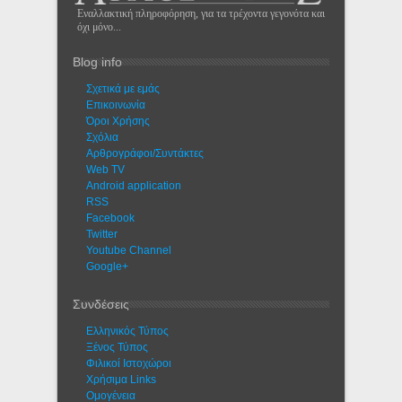
Εναλλακτική πληροφόρηση, για τα τρέχοντα γεγονότα και
όχι μόνο...
Blog info
Σχετικά με εμάς
Eπικοινωνία
Όροι Χρήσης
Σχόλια
Αρθρογράφοι/Συντάκτες
Web TV
Android application
RSS
Facebook
Twitter
Youtube Channel
Google+
Συνδέσεις
Ελληνικός Τύπος
Ξένος Τύπος
Φιλικοί Ιστοχώροι
Χρήσιμα Links
Ομογένεια