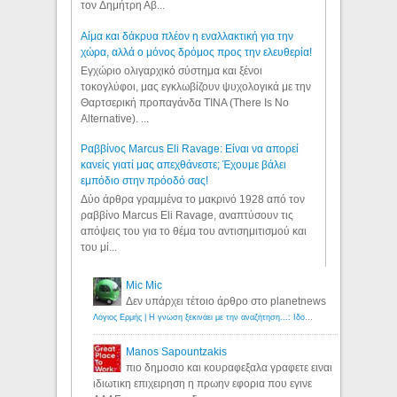
τον Δημήτρη Αβ...
Αίμα και δάκρυα πλέον η εναλλακτική για την
χώρα, αλλά ο μόνος δρόμος προς την ελευθερία!
Εγχώριο ολιγαρχικό σύστημα και ξένοι
τοκογλύφοι, μας εγκλωβίζουν ψυχολογικά με την
Θαρτσερική προπαγάνδα TINA (There Is No
Alternative). ...
Ραββίνος Marcus Eli Ravage: Είναι να απορεί
κανείς γιατί μας απεχθάνεστε; Έχουμε βάλει
εμπόδιο στην πρόοδό σας!
Δύο άρθρα γραμμένα το μακρινό 1928 από τον
ραββίνο Marcus Eli Ravage, αναπτύσουν τις
απόψεις του για το θέμα του αντισημιτισμού και
του μί...
Mic Mic
Δεν υπάρχει τέτοιο άρθρο στο planetnews
Λόγιος Ερμής | Η γνώση ξεκινάει με την αναζήτηση...: Ιδού οι 18 που χρωστούν 11 δις ευρώ!
Manos Sapountzakis
πιο δημοσιο και κουραφεξαλα γραφετε ειναι
ιδιωτικη επιχειρηση η πρωην εφορια που εγινε