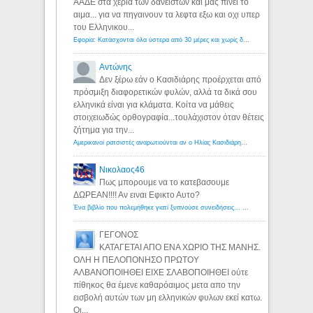
ΑΑΔΕ στα χερια των δανειστων και μας πινει το
αιμα... για να πηγαινουν τα λεφτα εξω και οχι υπερ
του Ελληνικου...
Εφορία: Κατάσχονται όλα ύστερα από 30 μέρες και χωρίς δικαστικές αποφάσεις - Λόγιος Ερμής
Αντώνης
Δεν ξέρω εάν ο Κασιδιάρης προέρχεται από
πρόσμιξη διαφορετικών φυλών, αλλά τα δικά σου
ελληνικά είναι για κλάματα. Κοίτα να μάθεις
στοιχειωδώς ορθογραφία...τουλάχιστον όταν θέτεις
ζήτημα για την...
Αμερικανοί ρατσιστές αναρωτιούνται αν ο Ηλίας Κασιδιάρης ανήκει στη λευκή φυλή... - Λόγιος Ερμής
Νικολαος46
Πως μπορουμε να το κατεβασουμε
ΔΩΡΕΑΝ!!!! Αν ειναι Εφικτο Αυτο?
Ένα βιβλίο που πολεμήθηκε γιατί ξυπνούσε συνειδήσεις... - Λόγιος Ερμής | Η γνώση ξεκινάει με την αναζήτηση...
ΓΕΓΟΝΟΣ
ΚΑΤΑΓΕΤΑΙ ΑΠΟ ΕΝΑ ΧΩΡΙΟ ΤΗΣ ΜΑΝΗΣ.
ΟΛΗ Η ΠΕΛΟΠΟΝΗΣΟ ΠΡΩΤΟΥ
ΑΛΒΑΝΟΠΟΙΗΘΕΙ ΕΙΧΕ ΣΛΑΒΟΠΟΙΗΘΕΙ ούτε
πίθηκος θα έμενε καθαρόαιμος μετα απο την
εισβολή αυτών των μη ελληνικών φυλων εκεί κατω.
Οι...