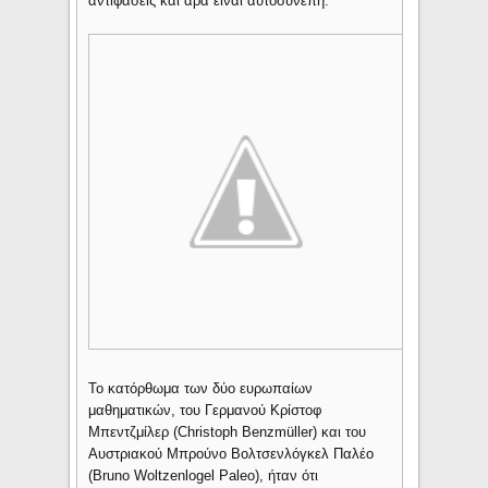
αντιφάσεις και άρα είναι αυτοσυνεπή.
Το κατόρθωμα των δύο ευρωπαίων
μαθηματικών, του Γερμανού Κρίστοφ
Μπεντζμίλερ (Christoph Benzmüller) και του
Αυστριακού Μπρούνο Βολτσενλόγκελ Παλέο
(Bruno Woltzenlogel Paleo), ήταν ότι