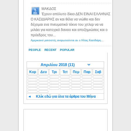
ΜΑΚΔΟΣ
Έχουν απόλυτο δίκιο ΔΕΝ ΕΙΝΑΙ ΕΛΛΗΝΑΣ
Ο ΚΑΣΙΔΙΑΡΗΣ αν και θέλει να νιώθει και δεν
δέχομαι ενα πνευματικό τέκνο του χιτλερ να να
μιλάει για κατοχικό δανειο και αποζημιώσεις και ο
πρόεδρος του...
Αμερικανοί ρατσιστές αναρωτιούνται αν ο Ηλίας Κασιδιάρης ανήκει στη λευκή φυλή... - Λόγιος Ερμής
PEOPLE
RECENT
POPULAR
Κυρ
Δευ
Τρι
Τετ
Πεμ
Παρ
Σαβ
◄
Κλίκ εδώ για όλα τα άρθρα του Μήνα