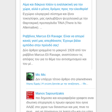
Αίμα και δάκρυα πλέον η εναλλακτική για την
χώρα, αλλά ο μόνος δρόμος προς την ελευθερία!
Εγχώριο ολιγαρχικό σύστημα και ξένοι
τοκογλύφοι, μας εγκλωβίζουν ψυχολογικά με την
Θαρτσερική προπαγάνδα TINA (There Is No
Alternative). ...
Ραββίνος Marcus Eli Ravage: Είναι να απορεί
κανείς γιατί μας απεχθάνεστε; Έχουμε βάλει
εμπόδιο στην πρόοδό σας!
Δύο άρθρα γραμμένα το μακρινό 1928 από τον
ραββίνο Marcus Eli Ravage, αναπτύσουν τις
απόψεις του για το θέμα του αντισημιτισμού και
του μί...
Mic Mic
Δεν υπάρχει τέτοιο άρθρο στο planetnews
Λόγιος Ερμής | Η γνώση ξεκινάει με την αναζήτηση...: Ιδού οι 18 που χρωστούν 11 δις ευρώ!
Manos Sapountzakis
πιο δημοσιο και κουραφεξαλα γραφετε ειναι
ιδιωτικη επιχειρηση η πρωην εφορια που εγινε
ΑΑΔΕ στα χερια των δανειστων και μας πινει το
αιμα... για να πηγαινουν τα λεφτα εξω και οχι υπερ