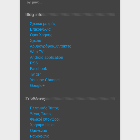
όχι μόνο...
Blog info
Σχετικά με εμάς
Eπικοινωνία
Όροι Χρήσης
Σχόλια
Αρθρογράφοι/Συντάκτες
Web TV
Android application
RSS
Facebook
Twitter
Youtube Channel
Google+
Συνδέσεις
Ελληνικός Τύπος
Ξένος Τύπος
Φιλικοί Ιστοχώροι
Χρήσιμα Links
Ομογένεια
Ραδιόφωνο