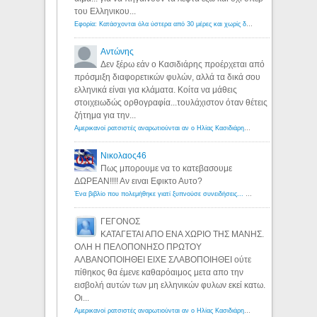
του Ελληνικου...
Εφορία: Κατάσχονται όλα ύστερα από 30 μέρες και χωρίς δικαστικές αποφάσεις - Λόγιος Ερμής
Αντώνης
Δεν ξέρω εάν ο Κασιδιάρης προέρχεται από
πρόσμιξη διαφορετικών φυλών, αλλά τα δικά σου
ελληνικά είναι για κλάματα. Κοίτα να μάθεις
στοιχειωδώς ορθογραφία...τουλάχιστον όταν θέτεις
ζήτημα για την...
Αμερικανοί ρατσιστές αναρωτιούνται αν ο Ηλίας Κασιδιάρης ανήκει στη λευκή φυλή... - Λόγιος Ερμής
Νικολαος46
Πως μπορουμε να το κατεβασουμε
ΔΩΡΕΑΝ!!!! Αν ειναι Εφικτο Αυτο?
Ένα βιβλίο που πολεμήθηκε γιατί ξυπνούσε συνειδήσεις... - Λόγιος Ερμής | Η γνώση ξεκινάει με την αναζήτηση...
ΓΕΓΟΝΟΣ
ΚΑΤΑΓΕΤΑΙ ΑΠΟ ΕΝΑ ΧΩΡΙΟ ΤΗΣ ΜΑΝΗΣ.
ΟΛΗ Η ΠΕΛΟΠΟΝΗΣΟ ΠΡΩΤΟΥ
ΑΛΒΑΝΟΠΟΙΗΘΕΙ ΕΙΧΕ ΣΛΑΒΟΠΟΙΗΘΕΙ ούτε
πίθηκος θα έμενε καθαρόαιμος μετα απο την
εισβολή αυτών των μη ελληνικών φυλων εκεί κατω.
Οι...
Αμερικανοί ρατσιστές αναρωτιούνται αν ο Ηλίας Κασιδιάρης ανήκει στη λευκή φυλή... - Λόγιος Ερμής