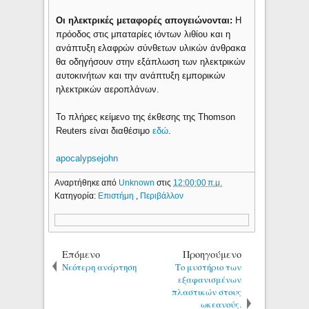
Οι ηλεκτρικές μεταφορές απογειώνονται:
Η
πρόοδος στις μπαταρίες ιόντων λιθίου και η
ανάπτυξη ελαφρών σύνθετων υλικών άνθρακα
θα οδηγήσουν στην εξάπλωση των ηλεκτρικών
αυτοκινήτων και την ανάπτυξη εμπορικών
ηλεκτρικών αεροπλάνων.
Το πλήρες κείμενο της έκθεσης της Thomson
Reuters είναι διαθέσιμο
εδώ
.
apocalypsejohn
Αναρτήθηκε από
Unknown
στις
12:00:00 π.μ.
Κατηγορία:
Επιστήμη
,
Περιβάλλον
Επόμενο
Προηγούμενο
Νεότερη ανάρτηση
Το μυστήριο των
εξαφανισμένων
πλαστικών στους
ωκεανούς.