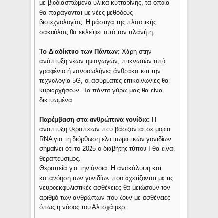
με βιοδιασπώμενα υλικά κυτταρίνης, τα οποία
θα παράγονται με νέες μεθόδους
βιοτεχνολογίας. Η μάστιγα της πλαστικής
σακούλας θα εκλείψει από τον πλανήτη.
Το Διαδίκτυο των Πάντων:
Χάρη στην
ανάπτυξη νέων ημιαγωγών, πυκνωτών από
γραφένιο ή νανοσωλήνες άνθρακα και την
τεχνολογία 5G, οι ασύρματες επικοινωνίες θα
κυριαρχήσουν. Τα πάντα γύρω μας θα είναι
δικτυωμένα.
Παρέμβαση στα ανθρώπινα γονίδια:
Η
ανάπτυξη θεραπειών που βασίζονται σε μόρια
RNA για τη διόρθωση ελαττωματικών γονιδίων
σημαίνει ότι το 2025 ο διαβήτης τύπου Ι θα είναι
θεραπεύσιμος.
Θεραπεία για την άνοια: Η ανακάλυψη και
κατανόηση των γονιδίων που σχετίζονται με τις
νευροεκφυλιστικές ασθένειες θα μειώσουν τον
αριθμό των ανθρώπων που ζουν με ασθένειες
όπως η νόσος του Αλτσχάιμερ.