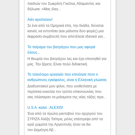
παιδιών του Σωκράτη Γκιόλια, Αδαμαντία, και
δήλωσε: «Μας έλεγ...
Aιέν αριστεύειν!
Σε ένα από τα Ομηρικά έπη, την Ιλιάδα, δύναται
κανείς να εντοπίσει (και μάλιστα δύο φορές) μια
έκφραση-συμβουλή που αποτέλεσε ιδανικό για...
Το πείραμα του βατράχου που μας αφορά
όλους...
Η θεωρία του βατράχου λες και έχει επινοηθεί για
μας. Την ξέρετε; Είναι πολύ διδακτική.
Το τελειότερο εργαλείο που επινόησε ποτε ο
ανθρώπινος εγκέφαλος, είναι η Ελληνική γλώσσα.
Διαδυκτιακοί μου φίλοι, που υιοθετίσατε με
περίσσια ευκολία τον τρόπο επικοινωνίας που
σας πλάσαραν τα μιάσματα της νέας τάξης πρα...
U.S.A. καλεί...ALEXIS!
Ένα από τα πρώτα ραντεβού του αρχηγού του
ΣΥΡΙΖΑ Αλέξη Τσίπρα, μόλις επέστρεψε από τα
ιερά χώματα της Αργεντινής ήταν να δει
τον Δημήτρη Αβ...