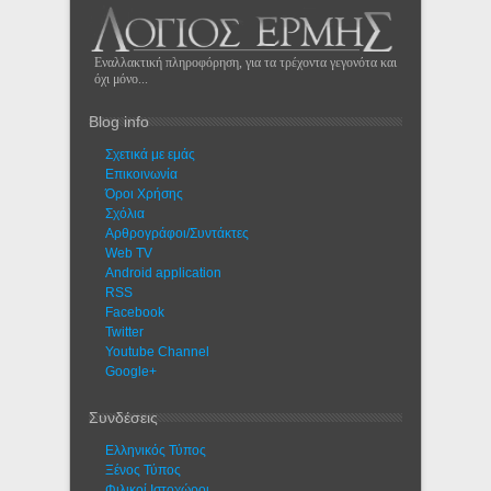
Εναλλακτική πληροφόρηση, για τα τρέχοντα γεγονότα και
όχι μόνο...
Blog info
Σχετικά με εμάς
Eπικοινωνία
Όροι Χρήσης
Σχόλια
Αρθρογράφοι/Συντάκτες
Web TV
Android application
RSS
Facebook
Twitter
Youtube Channel
Google+
Συνδέσεις
Ελληνικός Τύπος
Ξένος Τύπος
Φιλικοί Ιστοχώροι