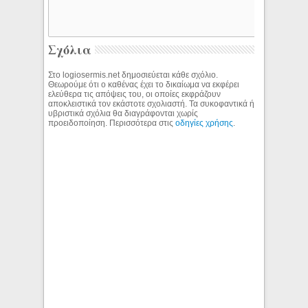
Σχόλια
Στο logiosermis.net δημοσιεύεται κάθε σχόλιο.
Θεωρούμε ότι ο καθένας έχει το δικαίωμα να εκφέρει
ελεύθερα τις απόψεις του, οι οποίες εκφράζουν
αποκλειστικά τον εκάστοτε σχολιαστή. Τα συκοφαντικά ή
υβριστικά σχόλια θα διαγράφονται χωρίς
προειδοποίηση. Περισσότερα στις
οδηγίες χρήσης
.