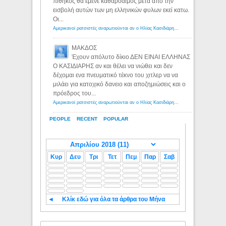
πίθηκος θα έμενε καθαρόαιμος μετα απο την
εισβολή αυτών των μη ελληνικών φυλων εκεί κατω.
Οι...
Αμερικανοί ρατσιστές αναρωτιούνται αν ο Ηλίας Κασιδιάρης ανήκει στη λευκή φυλή... - Λόγιος Ερμής
ΜΑΚΔΟΣ
Έχουν απόλυτο δίκιο ΔΕΝ ΕΙΝΑΙ ΕΛΛΗΝΑΣ
Ο ΚΑΣΙΔΙΑΡΗΣ αν και θέλει να νιώθει και δεν
δέχομαι ενα πνευματικό τέκνο του χιτλερ να να
μιλάει για κατοχικό δανειο και αποζημιώσεις και ο
πρόεδρος του...
Αμερικανοί ρατσιστές αναρωτιούνται αν ο Ηλίας Κασιδιάρης ανήκει στη λευκή φυλή... - Λόγιος Ερμής
PEOPLE
RECENT
POPULAR
Κυρ
Δευ
Τρι
Τετ
Πεμ
Παρ
Σαβ
◄
Κλίκ εδώ για όλα τα άρθρα του Μήνα