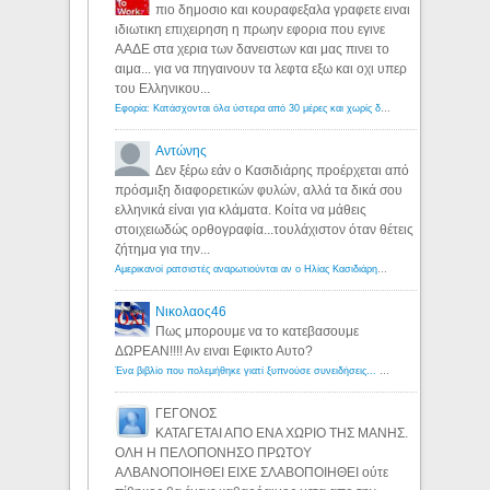
πιο δημοσιο και κουραφεξαλα γραφετε ειναι
ιδιωτικη επιχειρηση η πρωην εφορια που εγινε
ΑΑΔΕ στα χερια των δανειστων και μας πινει το
αιμα... για να πηγαινουν τα λεφτα εξω και οχι υπερ
του Ελληνικου...
Εφορία: Κατάσχονται όλα ύστερα από 30 μέρες και χωρίς δικαστικές αποφάσεις - Λόγιος Ερμής
Αντώνης
Δεν ξέρω εάν ο Κασιδιάρης προέρχεται από
πρόσμιξη διαφορετικών φυλών, αλλά τα δικά σου
ελληνικά είναι για κλάματα. Κοίτα να μάθεις
στοιχειωδώς ορθογραφία...τουλάχιστον όταν θέτεις
ζήτημα για την...
Αμερικανοί ρατσιστές αναρωτιούνται αν ο Ηλίας Κασιδιάρης ανήκει στη λευκή φυλή... - Λόγιος Ερμής
Νικολαος46
Πως μπορουμε να το κατεβασουμε
ΔΩΡΕΑΝ!!!! Αν ειναι Εφικτο Αυτο?
Ένα βιβλίο που πολεμήθηκε γιατί ξυπνούσε συνειδήσεις... - Λόγιος Ερμής | Η γνώση ξεκινάει με την αναζήτηση...
ΓΕΓΟΝΟΣ
ΚΑΤΑΓΕΤΑΙ ΑΠΟ ΕΝΑ ΧΩΡΙΟ ΤΗΣ ΜΑΝΗΣ.
ΟΛΗ Η ΠΕΛΟΠΟΝΗΣΟ ΠΡΩΤΟΥ
ΑΛΒΑΝΟΠΟΙΗΘΕΙ ΕΙΧΕ ΣΛΑΒΟΠΟΙΗΘΕΙ ούτε