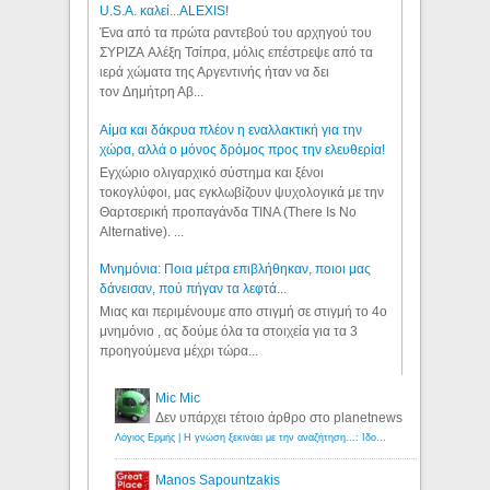
U.S.A. καλεί...ALEXIS!
Ένα από τα πρώτα ραντεβού του αρχηγού του
ΣΥΡΙΖΑ Αλέξη Τσίπρα, μόλις επέστρεψε από τα
ιερά χώματα της Αργεντινής ήταν να δει
τον Δημήτρη Αβ...
Αίμα και δάκρυα πλέον η εναλλακτική για την
χώρα, αλλά ο μόνος δρόμος προς την ελευθερία!
Εγχώριο ολιγαρχικό σύστημα και ξένοι
τοκογλύφοι, μας εγκλωβίζουν ψυχολογικά με την
Θαρτσερική προπαγάνδα TINA (There Is No
Alternative). ...
Μνημόνια: Ποια μέτρα επιβλήθηκαν, ποιοι μας
δάνεισαν, πού πήγαν τα λεφτά...
Μιας και περιμένουμε απο στιγμή σε στιγμή το 4ο
μνημόνιο , ας δούμε όλα τα στοιχεία για τα 3
προηγούμενα μέχρι τώρα...
Mic Mic
Δεν υπάρχει τέτοιο άρθρο στο planetnews
Λόγιος Ερμής | Η γνώση ξεκινάει με την αναζήτηση...: Ιδού οι 18 που χρωστούν 11 δις ευρώ!
Manos Sapountzakis