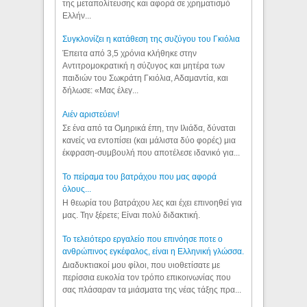
της μεταπολίτευσης και αφορά σε χρηματισμό
Ελλήν...
Συγκλονίζει η κατάθεση της συζύγου του Γκιόλια
Έπειτα από 3,5 χρόνια κλήθηκε στην
Αντιτρομοκρατική η σύζυγος και μητέρα των
παιδιών του Σωκράτη Γκιόλια, Αδαμαντία, και
δήλωσε: «Μας έλεγ...
Aιέν αριστεύειν!
Σε ένα από τα Ομηρικά έπη, την Ιλιάδα, δύναται
κανείς να εντοπίσει (και μάλιστα δύο φορές) μια
έκφραση-συμβουλή που αποτέλεσε ιδανικό για...
Το πείραμα του βατράχου που μας αφορά
όλους...
Η θεωρία του βατράχου λες και έχει επινοηθεί για
μας. Την ξέρετε; Είναι πολύ διδακτική.
Το τελειότερο εργαλείο που επινόησε ποτε ο
ανθρώπινος εγκέφαλος, είναι η Ελληνική γλώσσα.
Διαδυκτιακοί μου φίλοι, που υιοθετίσατε με
περίσσια ευκολία τον τρόπο επικοινωνίας που
σας πλάσαραν τα μιάσματα της νέας τάξης πρα...