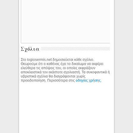
Σχόλια
Στο logiosermis.net δημοσιεύεται κάθε σχόλιο.
Θεωρούμε ότι ο καθένας έχει το δικαίωμα να εκφέρει
ελεύθερα τις απόψεις του, οι οποίες εκφράζουν
αποκλειστικά τον εκάστοτε σχολιαστή. Τα συκοφαντικά ή
υβριστικά σχόλια θα διαγράφονται χωρίς
προειδοποίηση. Περισσότερα στις
οδηγίες χρήσης
.