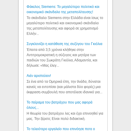
Φάκελος Siemens: Το μεγαλύτερο πολιτικό και
οικονομικό σκάνδαλο της μεταπολίτευσης!
Το σκάνδαλο Siemens στην Ελλάδα είναι ίσως το
μεγαλύτερο πολιτικό και οικονομικό σκάνδαλο
της μεταπολίτευσης και αφορά σε χρηματισμό
Ελλήν...
Συγκλονίζει η κατάθεση της συζύγου του Γκιόλια
Έπειτα από 3,5 χρόνια κλήθηκε στην
Αντιτρομοκρατική η σύζυγος και μητέρα των
παιδιών του Σωκράτη Γκιόλια, Αδαμαντία, και
δήλωσε: «Μας έλεγ...
Aιέν αριστεύειν!
Σε ένα από τα Ομηρικά έπη, την Ιλιάδα, δύναται
κανείς να εντοπίσει (και μάλιστα δύο φορές) μια
έκφραση-συμβουλή που αποτέλεσε ιδανικό για...
Το πείραμα του βατράχου που μας αφορά
όλους...
Η θεωρία του βατράχου λες και έχει επινοηθεί για
μας. Την ξέρετε; Είναι πολύ διδακτική.
Το τελειότερο εργαλείο που επινόησε ποτε ο