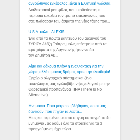
ανθρώπινος εγκέφαλος, είναι η Ελληνική γλώσσα.
Διαδυκτιακοί μου φίλοι, που υιοθετίσατε με
περίσσια ευκολία τον τρόπο επικοινωνίας που
σας πλάσαραν τα μιάσματα της νέας τάξης πρα...
U.S.A. καλεί...ALEXIS!
Ένα από τα πρώτα ραντεβού του αρχηγού του
ΣΥΡΙΖΑ Αλέξη Τσίπρα, μόλις επέστρεψε από τα
ιερά χώματα της Αργεντινής ήταν να δει
τον Δημήτρη Αβ...
Αίμα και δάκρυα πλέον η εναλλακτική για την
χώρα, αλλά ο μόνος δρόμος προς την ελευθερία!
Εγχώριο ολιγαρχικό σύστημα και ξένοι
τοκογλύφοι, μας εγκλωβίζουν ψυχολογικά με την
Θαρτσερική προπαγάνδα TINA (There Is No
Alternative). ...
Μνημόνια: Ποια μέτρα επιβλήθηκαν, ποιοι μας
δάνεισαν, πού πήγαν τα λεφτά...
Μιας και περιμένουμε απο στιγμή σε στιγμή το 4ο
μνημόνιο , ας δούμε όλα τα στοιχεία για τα 3
προηγούμενα μέχρι τώρα...