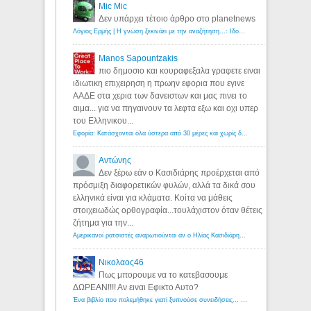
Mic Mic
Δεν υπάρχει τέτοιο άρθρο στο planetnews
Λόγιος Ερμής | Η γνώση ξεκινάει με την αναζήτηση...: Ιδού οι 18 που χρωστούν 11 δις ευρώ!
Manos Sapountzakis
πιο δημοσιο και κουραφεξαλα γραφετε ειναι
ιδιωτικη επιχειρηση η πρωην εφορια που εγινε
ΑΑΔΕ στα χερια των δανειστων και μας πινει το
αιμα... για να πηγαινουν τα λεφτα εξω και οχι υπερ
του Ελληνικου...
Εφορία: Κατάσχονται όλα ύστερα από 30 μέρες και χωρίς δικαστικές αποφάσεις - Λόγιος Ερμής
Αντώνης
Δεν ξέρω εάν ο Κασιδιάρης προέρχεται από
πρόσμιξη διαφορετικών φυλών, αλλά τα δικά σου
ελληνικά είναι για κλάματα. Κοίτα να μάθεις
στοιχειωδώς ορθογραφία...τουλάχιστον όταν θέτεις
ζήτημα για την...
Αμερικανοί ρατσιστές αναρωτιούνται αν ο Ηλίας Κασιδιάρης ανήκει στη λευκή φυλή... - Λόγιος Ερμής
Νικολαος46
Πως μπορουμε να το κατεβασουμε
ΔΩΡΕΑΝ!!!! Αν ειναι Εφικτο Αυτο?
Ένα βιβλίο που πολεμήθηκε γιατί ξυπνούσε συνειδήσεις... - Λόγιος Ερμής | Η γνώση ξεκινάει με την αναζήτηση...