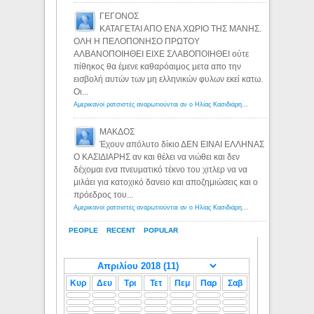
ΓΕΓΟΝΟΣ
ΚΑΤΑΓΕΤΑΙ ΑΠΟ ΕΝΑ ΧΩΡΙΟ ΤΗΣ ΜΑΝΗΣ.
ΟΛΗ Η ΠΕΛΟΠΟΝΗΣΟ ΠΡΩΤΟΥ
ΑΛΒΑΝΟΠΟΙΗΘΕΙ ΕΙΧΕ ΣΛΑΒΟΠΟΙΗΘΕΙ ούτε
πίθηκος θα έμενε καθαρόαιμος μετα απο την
εισβολή αυτών των μη ελληνικών φυλων εκεί κατω.
Οι...
Αμερικανοί ρατσιστές αναρωτιούνται αν ο Ηλίας Κασιδιάρης ανήκει στη λευκή φυλή... - Λόγιος Ερμής
ΜΑΚΔΟΣ
Έχουν απόλυτο δίκιο ΔΕΝ ΕΙΝΑΙ ΕΛΛΗΝΑΣ
Ο ΚΑΣΙΔΙΑΡΗΣ αν και θέλει να νιώθει και δεν
δέχομαι ενα πνευματικό τέκνο του χιτλερ να να
μιλάει για κατοχικό δανειο και αποζημιώσεις και ο
πρόεδρος του...
Αμερικανοί ρατσιστές αναρωτιούνται αν ο Ηλίας Κασιδιάρης ανήκει στη λευκή φυλή... - Λόγιος Ερμής
PEOPLE
RECENT
POPULAR
Κυρ
Δευ
Τρι
Τετ
Πεμ
Παρ
Σαβ