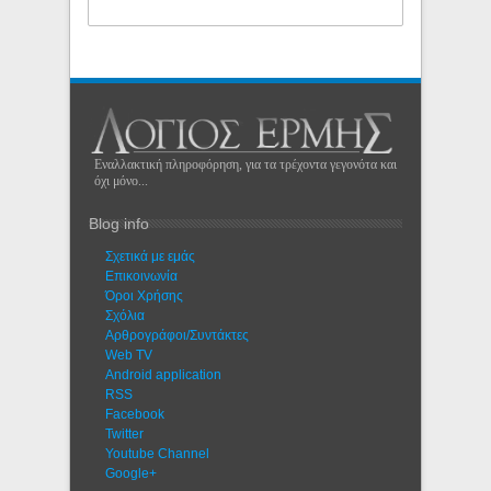
Εναλλακτική πληροφόρηση, για τα τρέχοντα γεγονότα και
όχι μόνο...
Blog info
Σχετικά με εμάς
Eπικοινωνία
Όροι Χρήσης
Σχόλια
Αρθρογράφοι/Συντάκτες
Web TV
Android application
RSS
Facebook
Twitter
Youtube Channel
Google+