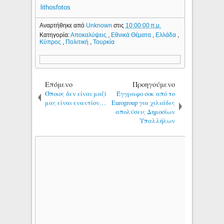
lithosfotos
Αναρτήθηκε από
Unknown
στις
10:00:00 π.μ.
Κατηγορία:
Αποκαλύψεις
,
Εθνικά Θέματα
,
Ελλάδα
,
Κύπρος
,
Πολιτική
,
Τουρκία
Επόμενο
Προηγούμενο
Όποιος δεν είναι μαζί
Έγγραφο σοκ από το
μας είναι εναντίον…
Eurogroup για χιλιάδες
απολύσεις Δημοσίων
Υπαλλήλων