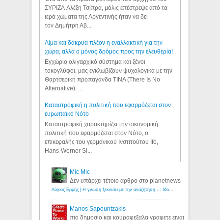
ΣΥΡΙΖΑ Αλέξη Τσίπρα, μόλις επέστρεψε από τα
ιερά χώματα της Αργεντινής ήταν να δει
τον Δημήτρη Αβ...
Αίμα και δάκρυα πλέον η εναλλακτική για την
χώρα, αλλά ο μόνος δρόμος προς την ελευθερία!
Εγχώριο ολιγαρχικό σύστημα και ξένοι
τοκογλύφοι, μας εγκλωβίζουν ψυχολογικά με την
Θαρτσερική προπαγάνδα TINA (There Is No
Alternative). ...
Καταστροφική η πολιτική που εφαρμόζεται στον
ευρωπαϊκό Νότο
Καταστροφική χαρακτηρίζει την οικονομική
πολιτική που εφαρμόζεται στον Νότο, ο
επικεφαλής του γερμανικού Ινστιτούτου Ifo,
Hans-Werner Si...
Mic Mic
Δεν υπάρχει τέτοιο άρθρο στο planetnews
Λόγιος Ερμής | Η γνώση ξεκινάει με την αναζήτηση...: Ιδού οι 18 που χρωστούν 11 δις ευρώ!
Manos Sapountzakis
πιο δημοσιο και κουραφεξαλα γραφετε ειναι