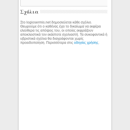
Σχόλια
Στο logiosermis.net δημοσιεύεται κάθε σχόλιο.
Θεωρούμε ότι ο καθένας έχει το δικαίωμα να εκφέρει
ελεύθερα τις απόψεις του, οι οποίες εκφράζουν
αποκλειστικά τον εκάστοτε σχολιαστή. Τα συκοφαντικά ή
υβριστικά σχόλια θα διαγράφονται χωρίς
προειδοποίηση. Περισσότερα στις
οδηγίες χρήσης
.