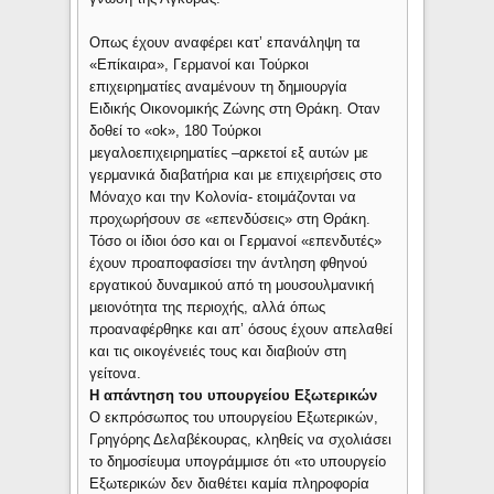
Οπως έχουν αναφέρει κατ’ επανάληψη τα
«Επίκαιρα», Γερμανοί και Τούρκοι
επιχειρηματίες αναμένουν τη δημιουργία
Ειδικής Οικονομικής Ζώνης στη Θράκη. Οταν
δοθεί το «ok», 180 Τούρκοι
μεγαλοεπιχειρηματίες –αρκετοί εξ αυτών με
γερμανικά διαβατήρια και με επιχειρήσεις στο
Μόναχο και την Κολονία- ετοιμάζονται να
προχωρήσουν σε «επενδύσεις» στη Θράκη.
Τόσο οι ίδιοι όσο και οι Γερμανοί «επενδυτές»
έχουν προαποφασίσει την άντληση φθηνού
εργατικού δυναμικού από τη μουσουλμανική
μειονότητα της περιοχής, αλλά όπως
προαναφέρθηκε και απ’ όσους έχουν απελαθεί
και τις οικογένειές τους και διαβιούν στη
γείτονα.
Η απάντηση του υπουργείου Εξωτερικών
Ο εκπρόσωπος του υπουργείου Εξωτερικών,
Γρηγόρης Δελαβέκουρας, κληθείς να σχολιάσει
το δημοσίευμα υπογράμμισε ότι «το υπουργείο
Εξωτερικών δεν διαθέτει καμία πληροφορία