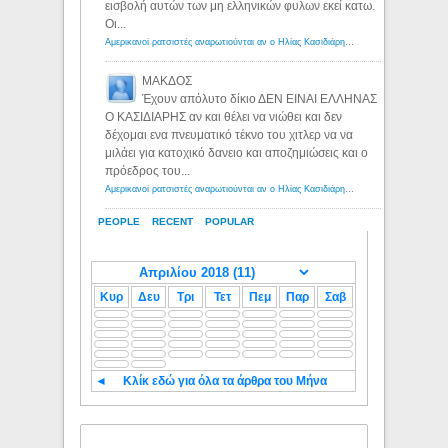
εισβολή αυτών των μη ελληνικών φυλων εκεί κατω.
Οι...
Αμερικανοί ρατσιστές αναρωτιούνται αν ο Ηλίας Κασιδιάρης ανήκει στη λευκή φυλή... - Λόγιος Ερμής
ΜΑΚΔΟΣ
Έχουν απόλυτο δίκιο ΔΕΝ ΕΙΝΑΙ ΕΛΛΗΝΑΣ
Ο ΚΑΣΙΔΙΑΡΗΣ αν και θέλει να νιώθει και δεν
δέχομαι ενα πνευματικό τέκνο του χιτλερ να να
μιλάει για κατοχικό δανειο και αποζημιώσεις και ο
πρόεδρος του...
Αμερικανοί ρατσιστές αναρωτιούνται αν ο Ηλίας Κασιδιάρης ανήκει στη λευκή φυλή... - Λόγιος Ερμής
PEOPLE
RECENT
POPULAR
Κυρ
Δευ
Τρι
Τετ
Πεμ
Παρ
Σαβ
◄
Κλίκ εδώ για όλα τα άρθρα του Μήνα