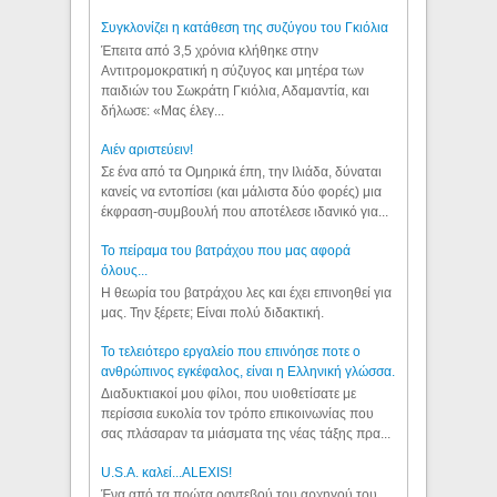
Συγκλονίζει η κατάθεση της συζύγου του Γκιόλια
Έπειτα από 3,5 χρόνια κλήθηκε στην
Αντιτρομοκρατική η σύζυγος και μητέρα των
παιδιών του Σωκράτη Γκιόλια, Αδαμαντία, και
δήλωσε: «Μας έλεγ...
Aιέν αριστεύειν!
Σε ένα από τα Ομηρικά έπη, την Ιλιάδα, δύναται
κανείς να εντοπίσει (και μάλιστα δύο φορές) μια
έκφραση-συμβουλή που αποτέλεσε ιδανικό για...
Το πείραμα του βατράχου που μας αφορά
όλους...
Η θεωρία του βατράχου λες και έχει επινοηθεί για
μας. Την ξέρετε; Είναι πολύ διδακτική.
Το τελειότερο εργαλείο που επινόησε ποτε ο
ανθρώπινος εγκέφαλος, είναι η Ελληνική γλώσσα.
Διαδυκτιακοί μου φίλοι, που υιοθετίσατε με
περίσσια ευκολία τον τρόπο επικοινωνίας που
σας πλάσαραν τα μιάσματα της νέας τάξης πρα...
U.S.A. καλεί...ALEXIS!
Ένα από τα πρώτα ραντεβού του αρχηγού του