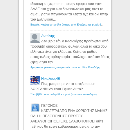
ιδιωτικη επιχειρηση η πρωην εφορια που εγινε
ΑΑΔΕ στα χερια των δανειστων και μας πινει το
αιμα... για να πηγαινουν τα λεφτα εξω και οχι υπερ
του Ελληνικου...
Εφορία: Κατάσχονται όλα ύστερα από 30 μέρες και χωρίς δικαστικές αποφάσεις - Λόγιος Ερμής
Αντώνης
Δεν ξέρω εάν ο Κασιδιάρης προέρχεται από
πρόσμιξη διαφορετικών φυλών, αλλά τα δικά σου
ελληνικά είναι για κλάματα. Κοίτα να μάθεις
στοιχειωδώς ορθογραφία...τουλάχιστον όταν θέτεις
ζήτημα για την...
Αμερικανοί ρατσιστές αναρωτιούνται αν ο Ηλίας Κασιδιάρης ανήκει στη λευκή φυλή... - Λόγιος Ερμής
Νικολαος46
Πως μπορουμε να το κατεβασουμε
ΔΩΡΕΑΝ!!!! Αν ειναι Εφικτο Αυτο?
Ένα βιβλίο που πολεμήθηκε γιατί ξυπνούσε συνειδήσεις... - Λόγιος Ερμής | Η γνώση ξεκινάει με την αναζήτηση...
ΓΕΓΟΝΟΣ
ΚΑΤΑΓΕΤΑΙ ΑΠΟ ΕΝΑ ΧΩΡΙΟ ΤΗΣ ΜΑΝΗΣ.
ΟΛΗ Η ΠΕΛΟΠΟΝΗΣΟ ΠΡΩΤΟΥ
ΑΛΒΑΝΟΠΟΙΗΘΕΙ ΕΙΧΕ ΣΛΑΒΟΠΟΙΗΘΕΙ ούτε
πίθηκος θα έμενε καθαρόαιμος μετα απο την