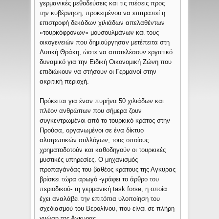
γερμανικές μεθοδεύσεις και τις πιέσεις προς
την κυβέρνηση, προκειμένου να επιτραπεί η
επιστροφή δεκάδων χιλιάδων απελαθέντων
«τουρκόφρονων» μουσουλμάνων και τους
οικογενειών που δημιούργησαν μετέπειτα στη
Δυτική Θράκη, ώστε να αποτελέσουν εργατικό
δυναμικό για την Ειδική Οικονομική Ζώνη που
επιδιώκουν να στήσουν οι Γερμανοί στην
ακριτική περιοχή.
Πρόκειται για έναν πυρήνα 50 χιλιάδων και
πλέον ανθρώπων που σήμερα ζουν
συγκεντρωμένοι από το τουρκικό κράτος στην
Προύσα, οργανωμένοι σε ένα δίκτυο
αλυτρωτικών συλλόγων, τους οποίους
χρηματοδοτούν και καθοδηγούν οι τουρκικές
μυστικές υπηρεσίες. Ο μηχανισμός
προπαγάνδας του βαθέος κράτους της Αγκυρας
βρίσκει τώρα αρωγό -γράφει το άρθρο του
περιοδικού- τη γερμανική task forse, η οποία
έχει αναλάβει την επιτόπια υλοποίηση του
σχεδιασμού του Βερολίνου, που είναι σε πλήρη
γνώση της Αγκυρας.