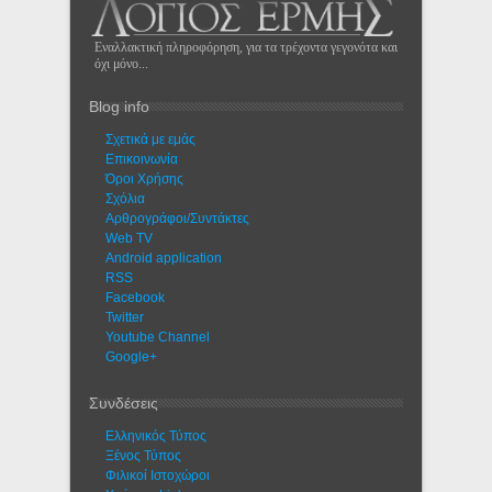
Εναλλακτική πληροφόρηση, για τα τρέχοντα γεγονότα και
όχι μόνο...
Blog info
Σχετικά με εμάς
Eπικοινωνία
Όροι Χρήσης
Σχόλια
Αρθρογράφοι/Συντάκτες
Web TV
Android application
RSS
Facebook
Twitter
Youtube Channel
Google+
Συνδέσεις
Ελληνικός Τύπος
Ξένος Τύπος
Φιλικοί Ιστοχώροι