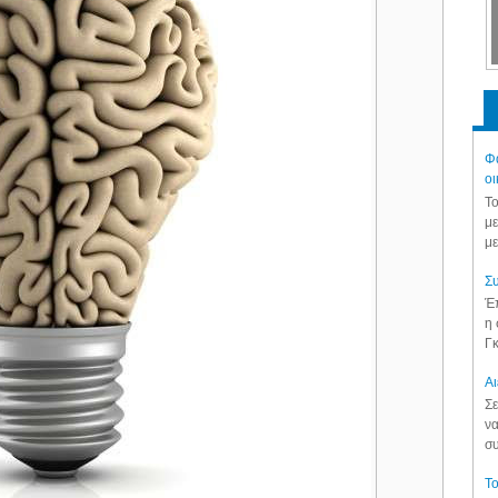
Φά
οι
Το
με
με
Συ
Έπ
η 
Γκ
Aι
Σε
να
συ
Το