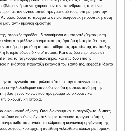
αραβλέψουν ή και να χαιρετίσουν την απανθρωπία, αρκεί να
ύτεροι, με τον αντιουτοπικό πραγματισμό τους, υπηρέτησαν την
Αν όμως δούμε τα πράγματα σε μια διαφορετική προοπτική, αυτή
ό μιαν αντικειμενική ομοιότητα.
α της ιστορικής προόδου, διανοούμενοι συμπαρατάχθηκαν με τη
 γίνει στο μέλλον πραγματικότητα, άρα ότι η Ιστορία θα τους
φονται σήμερα με τόση αυτοπεποίθηση τις αμαρτίες της αντίπαλης
 η Ιστορία έδωσε δίκιο σ’ αυτούς. Και στις δύο περιπτώσεις η
ler, ως το παγκόσμιο δικαστήριο, και στις δύο επίσης
όποιο η εκάστοτε παράταξη κατανοεί τον εαυτό της, εκφράζει ιδεατά
ε την αυτογνωσία του προλεταριάτου με την αυτογνωσία της
μερα οι «φιλελεύθεροι» διανοούμενοι ότι η αυτοκατανόηση της
ει τη βάση ενός κοινωνικού προγράμματος οικουμενικά
την οικουμενική Ιστορία.
ν οικουμενική αξίωση. Όσοι διανοούμενοι ενστερνίζονται δυτικές
οασπίζουν επομένως όχι απλώς μια παρούσα πραγματικότητα,
 πραγματωθεί σε παγκόσμια κλίμακα η κοινωνική οργάνωση της
κούς λόγους, κυριαρχεί η αντίθεση «ελευθερία-ολοκληρωτισμός»,