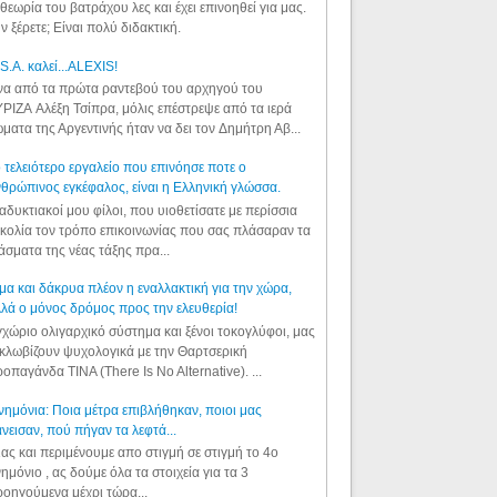
θεωρία του βατράχου λες και έχει επινοηθεί για μας.
ν ξέρετε; Είναι πολύ διδακτική.
S.A. καλεί...ALEXIS!
α από τα πρώτα ραντεβού του αρχηγού του
ΡΙΖΑ Αλέξη Τσίπρα, μόλις επέστρεψε από τα ιερά
ματα της Αργεντινής ήταν να δει τον Δημήτρη Αβ...
 τελειότερο εργαλείο που επινόησε ποτε ο
θρώπινος εγκέφαλος, είναι η Ελληνική γλώσσα.
αδυκτιακοί μου φίλοι, που υιοθετίσατε με περίσσια
κολία τον τρόπο επικοινωνίας που σας πλάσαραν τα
άσματα της νέας τάξης πρα...
μα και δάκρυα πλέον η εναλλακτική για την χώρα,
λά ο μόνος δρόμος προς την ελευθερία!
χώριο ολιγαρχικό σύστημα και ξένοι τοκογλύφοι, μας
κλωβίζουν ψυχολογικά με την Θαρτσερική
οπαγάνδα TINA (There Is No Alternative). ...
ημόνια: Ποια μέτρα επιβλήθηκαν, ποιοι μας
νεισαν, πού πήγαν τα λεφτά...
ας και περιμένουμε απο στιγμή σε στιγμή το 4ο
ημόνιο , ας δούμε όλα τα στοιχεία για τα 3
οηγούμενα μέχρι τώρα...