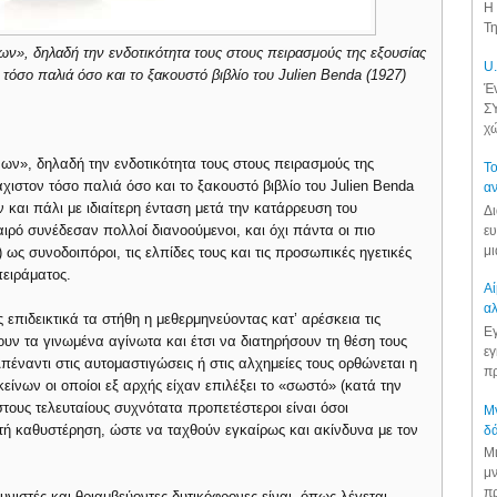
Η 
Τη
ν», δηλαδή την ενδοτικότητα τους στους πειρασμούς της εξουσίας
U.
ν τόσο παλιά όσο και το ξακουστό βιβλίο του Julien Benda (1927)
Έν
ΣΥ
χώ
ν», δηλαδή την ενδοτικότητα τους στους πειρασμούς της
Το
άχιστον τόσο παλιά όσο και το ξακουστό βιβλίο του Julien Benda
αν
και πάλι με ιδιαίτερη ένταση μετά την κατάρρευση του
Δι
ιρό συνέδεσαν πολλοί διανοούμενοι, και όχι πάντα οι πιο
ευ
μι
ί) ως συνοδοιπόροι, τις ελπίδες τους και τις προσωπικές ηγετικές
πειράματος.
Αί
αλ
 επιδεικτικά τα στήθη η μεθερμηνεύοντας κατ’ αρέσκεια τις
Εγ
ουν τα γινωμένα αγίνωτα και έτσι να διατηρήσουν τη θέση τους
εγ
πέναντι στις αυτομαστιγώσεις ή στις αλχημείες τους ορθώνεται η
πρ
είνων οι οποίοι εξ αρχής είχαν επιλέξει το «σωστό» (κατά την
τους τελευταίους συχνότατα προπετέστεροι είναι όσοι
Μν
ή καθυστέρηση, ώστε να ταχθούν εγκαίρως και ακίνδυνα με τον
δά
Μι
μν
πρ
νιστές και θριαμβεύοντες δυτικόφρονες είναι, όπως λέγεται