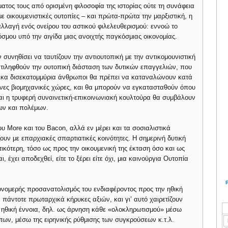
ατος τους από ορισμένη φιλοσοφία της ιστορίας ούτε τη συνάφεια
 οικουμενιστικές ουτοπίες – και πρώτα-πρώτα την μαρξιστική, η
λλαγή ενός ονείρου του αστικού φιλελευθερισμού: εννοώ το
κόσμου υπό την αιγίδα μιας ανοιχτής παγκόσμιας οικονομίας.
συνηθίσει να ταυτίζουν την αντιουτοπική με την αντικομουνιστική
ντιληφθούν την ουτοπική διάσταση των δυτικών επαγγελιών, που
έκα δισεκατομμύρια άνθρωποι θα πρέπει να καταναλώνουν κατά
μένες βιομηχανικές χώρες, και θα μπορούν να εγκατασταθούν όπου
και η τρυφερή συναινετική-επικοινωνιακή κουλτούρα θα συμβάλουν
ρων και πολέμων.
ου More και του Bacon, αλλά εν μέρει και τα σοσιαλιστικά
ζουν με επαρχιακές σπαρτιατικές κοινότητες. Η σημερινή δυτική
τικότερη, τόσο ως προς την οικουμενική της έκταση όσο και ως
, έχει αποδεχθεί, είτε το ξέρει είτε όχι, μια καινούργια Ουτοπία
μονομερής προσανατολισμός του ενδιαφέροντος προς την ηθική
πάντοτε πρωταρχικά κήρυκες αξιών, και γι’ αυτό χαιρετίζουν
 ηθική έννοια, δηλ. ως άρνηση κάθε «ολοκληρωτισμού» μέσω
ων, μέσω της ειρηνικής ρύθμισης των συγκρούσεων κ.τ.λ.