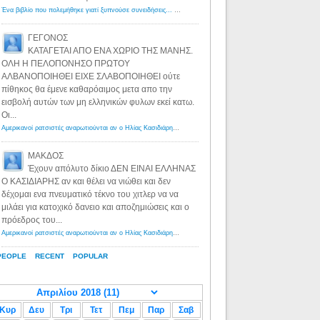
Ένα βιβλίο που πολεμήθηκε γιατί ξυπνούσε συνειδήσεις... - Λόγιος Ερμής | Η γνώση ξεκινάει με την αναζήτηση...
ΓΕΓΟΝΟΣ
ΚΑΤΑΓΕΤΑΙ ΑΠΟ ΕΝΑ ΧΩΡΙΟ ΤΗΣ ΜΑΝΗΣ.
ΟΛΗ Η ΠΕΛΟΠΟΝΗΣΟ ΠΡΩΤΟΥ
ΑΛΒΑΝΟΠΟΙΗΘΕΙ ΕΙΧΕ ΣΛΑΒΟΠΟΙΗΘΕΙ ούτε
πίθηκος θα έμενε καθαρόαιμος μετα απο την
εισβολή αυτών των μη ελληνικών φυλων εκεί κατω.
Οι...
Αμερικανοί ρατσιστές αναρωτιούνται αν ο Ηλίας Κασιδιάρης ανήκει στη λευκή φυλή... - Λόγιος Ερμής
·
8 yea
ΜΑΚΔΟΣ
Έχουν απόλυτο δίκιο ΔΕΝ ΕΙΝΑΙ ΕΛΛΗΝΑΣ
Ο ΚΑΣΙΔΙΑΡΗΣ αν και θέλει να νιώθει και δεν
δέχομαι ενα πνευματικό τέκνο του χιτλερ να να
μιλάει για κατοχικό δανειο και αποζημιώσεις και ο
πρόεδρος του...
Αμερικανοί ρατσιστές αναρωτιούνται αν ο Ηλίας Κασιδιάρης ανήκει στη λευκή φυλή... - Λόγιος Ερμής
·
8 yea
PEOPLE
RECENT
POPULAR
Κυρ
Δευ
Τρι
Τετ
Πεμ
Παρ
Σαβ