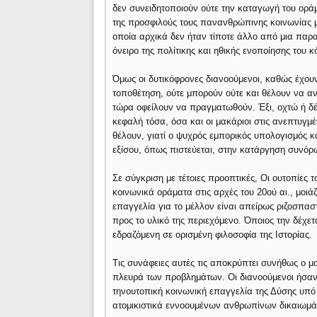
δεν συνειδητοποιούν ούτε την καταγωγή του οράμ
της προσφιλούς τους πανανθρώπινης κοινωνίας με
οποία αρχικά δεν ήταν τίποτε άλλο από μια παρα
όνειρο της πολίτικης και ηθικής ενοποίησης του 
Όμως οι δυτικόφρονες διανοούμενοι, καθώς έχουν 
τοποθέτηση, ούτε μπορούν ούτε και θέλουν να α
τώρα οφείλουν να πραγματωθούν. Έξι, οχτώ ή δ
κεφαλή τόσα, όσα και οι μακάριοι στις ανεπτυγ
θέλουν, γιατί ο ψυχρός εμπορικός υπολογισμός 
εξίσου, όπως πιστεύεται, στην κατάργηση συνό
Σε σύγκριση με τέτοιες προοπτικές, Οι ουτοπίες τ
κοινωνικά οράματα στις αρχές του 20ού αι., μοιά
επαγγελία για το μέλλον είναι απείρως ριζοσπασ
προς το υλικό της περιεχόμενο. Όποιος την δέχεται
εδραζόμενη σε ορισμένη φιλοσοφία της Ιστορίας.
Τις συνάφειες αυτές τις αποκρύπτει συνήθως ο 
πλευρά των προβλημάτων. Οι διανοούμενοι ήσαν 
τηνουτοπική κοινωνική επαγγελία της Δύσης υπό
ατομικιστικά εννοουμένων ανθρωπίνων δικαιωμάτ