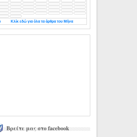
◄
Κλίκ εδώ για όλα τα άρθρα του Μήνα
Βρείτε μας στο facebook