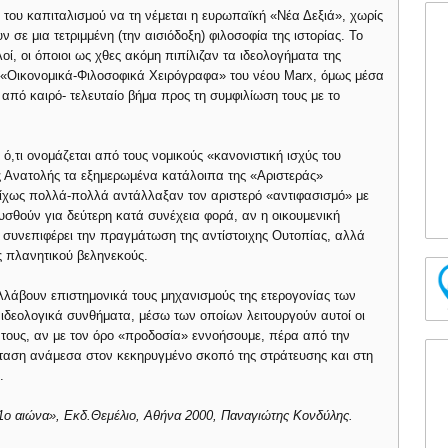
 του καπιταλισμού να τη νέμεται η ευρωπαϊκή «Νέα Δεξιά», χωρίς
ν σε μια τετριμμένη (την αισιόδοξη) φιλοσοφία της ιστορίας. Το
οί, οι όποιοι ως χθες ακόμη πιπίλιζαν τα ιδεολογήματα της
«Οικονομικά-Φιλοσοφικά Χειρόγραφα» του νέου Marx, όμως μέσα
από καιρό- τελευταίο βήμα προς τη συμφιλίωση τους με το
,τι ονομάζεται από τους νομικούς «κανονιστική ισχύς του
ς Ανατολής τα εξημερωμένα κατάλοιπα της «Αριστεράς»
 δίχως πολλά-πολλά αντάλλαξαν τον αριστερό «αντιφασισμό» με
υσθούν για δεύτερη κατά συνέχεια φορά, αν η οικουμενική
εν συνεπιφέρει την πραγμάτωση της αντίστοιχης Ουτοπίας, αλλά
ς πλανητικού βεληνεκούς.
υλλάβουν επιστημονικά τους μηχανισμούς της ετερογονίας των
δεολογικά συνθήματα, μέσω των οποίων λειτουργούν αυτοί οι
ρα τους, αν με τον όρο «προδοσία» εννοήσουμε, πέρα από την
σταση ανάμεσα στον κεκηρυγμένο σκοπό της στράτευσης και στη
.
1ο αιώνα», Εκδ.Θεμέλιο, Αθήνα 2000, Παναγιώτης Κονδύλης.