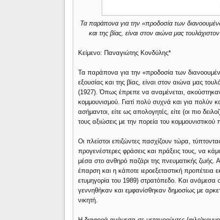
Τα παράπονα για την «προδοσία των διανοουμένω
και της βίας, είναι στον αιώνα μας τουλάχιστο
Κείμενο: Παναγιώτης Κονδύλης*
Τα παράπονα για την «προδοσία των διανοουμένω
εξουσίας και της βίας, είναι στον αιώνα μας τουλ
(1927). Όπως έπρεπε να αναμένεται, ακούστηκαν 
κομμουνισμού. Γιατί πολύ συχνά και για πολύν κα
ασήμαντοι, είτε ως απολογητές, είτε (οι πιο δειλο
τους αξιώσεις με την πορεία του κομμουνιστικού 
Οι πλείστοι επιζώντες πασχίζουν τώρα, τύπτοντας
προγενέστερες φράσεις και πράξεις τους, να κάμ
μέσα στο ανθηρό παζάρι της πνευματικής ζωής. Α
έπαρση και η κάποτε ιεροεξεταστική προπέτεια εκ
ετυμηγορία του 1989) στρατόπεδο. Και ανάμεσα σ
γεννηθήκαν και εμφανίσθηκαν δημοσίως με αρκετ
νικητή.
Η διαφορά ανάμεσα σε μετανοούντες (φιλο)κομμου