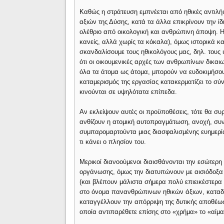
Καθώς η στράτευση εμπνέεται από ηθικές αντιλήψε
αξιών της Δύσης, κατά τα άλλα επικρίνουν την ίδ
ολέθριο από οικολογική και ανθρώπινη άποψη. Η 
κανείς, αλλά χωρίς τα κόκαλα), όμως ιστορικά κ
σκανδαλίσουμε τους ηθικολόγους μας, δηλ. τους 
ότι οι οικουμενικές αρχές των ανθρωπίνων δικαι
όλα τα άτομα ως άτομα, μπορούν να ευδοκιμήσου
καταμερισμός της εργασίας κατακερματίζει το σ
κινούνται σε υψηλότατα επίπεδα.
Αν εκλείψουν αυτές οι προϋποθέσεις, τότε θα συ
ανθίζουν η ατομική αυτοπραγμάτωση, ανοχή, συναί
συμπαρομαρτούντα μιας διασφαλισμένης ευημερίας
τι κάνει ο πλησίον του.
Μερικοί διανοούμενοι διαισθάνονται την εσώτερη σ
οργάνωσης, όμως την διατυπώνουν με αισιόδοξα
(και βλέπουν μάλιστα σήμερα πολύ επιεικέστερα α
στο όνομα πανανθρώπινων ηθικών άξιων, καταδι
καταγγέλλουν την απόρριψη της δυτικής αποθέωσ
οποία αντιπαρέθετε επίσης στο «χρήμα» το «αίμ