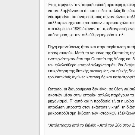
Έτσι, αφήνουν την παραδοσιακή αριστερή κριτική
να αντιλαμβάνονται ότι και οι ίδιοι απλώς θητεύου
νόστιμο είναι ότι ανάμεσα τους συναντώνται πολλ
«αλλοτρίωσης» και κρατούσαν παραμάσχαλα τα 
στο κλίμα του 1989 έκαναν το -προδιαγραφόμενο 
«σύστημα», με την «ελεύθερη αγορά» κ.τ.λ.
Πηγή εμπνεύσεως ήταν και στην περίπτωση αυτή ό
πραγματικού». Μετά το ναυάγιο της Ουτοπίας τη
ενστερνίστηκαν έτσι την Ουτοπία της Δύσης και
τον φιλελεύθερο «αντιολοκληρωτισμό». Θα διαψε
επικράτηση της δυτικής οικονομίας και ηθικής δ
τρομακτικούς αγώνες κατανομής και καταστροφέ
Ωστόσο, οι διανοούμενοι δεν είναι σε θέση να σ
σκοπών μέσα στην ιστορία· απλώς παράγουν τα ι
μηχανισμοί. Γι’ αυτό και η προδοσία είναι η μοί
υπόκλιση μπροστά στον εκάστοτε νικητή, τη διά
μακροπρόθεσμη έκβαση των ιστορικών εξελίξεων
*Απόσπασμα από το βιβλίο: «Από τον 20ο στον 2