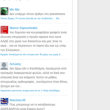
Mic Mic
Δεν υπάρχει τέτοιο άρθρο στο planetnews
Λόγιος Ερμής | Η γνώση ξεκινάει με την αναζήτηση...: Ιδού οι 18 που χρωστούν 11 δις ευρώ!
·
6 years ago
Manos Sapountzakis
πιο δημοσιο και κουραφεξαλα γραφετε ειναι
ιδιωτικη επιχειρηση η πρωην εφορια που εγινε
ΑΑΔΕ στα χερια των δανειστων και μας πινει το
αιμα... για να πηγαινουν τα λεφτα εξω και οχι υπερ
του Ελληνικου...
Εφορία: Κατάσχονται όλα ύστερα από 30 μέρες και χωρίς δικαστικές αποφάσεις - Λόγιος Ερμής
·
6 years ag
Αντώνης
Δεν ξέρω εάν ο Κασιδιάρης προέρχεται από
πρόσμιξη διαφορετικών φυλών, αλλά τα δικά σου
ελληνικά είναι για κλάματα. Κοίτα να μάθεις
στοιχειωδώς ορθογραφία...τουλάχιστον όταν θέτεις
ζήτημα για την...
Αμερικανοί ρατσιστές αναρωτιούνται αν ο Ηλίας Κασιδιάρης ανήκει στη λευκή φυλή... - Λόγιος Ερμής
·
7 yea
Νικολαος46
Πως μπορουμε να το κατεβασουμε
ΔΩΡΕΑΝ!!!! Αν ειναι Εφικτο Αυτο?