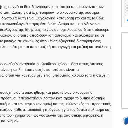
ις, συχνά οι ίδιοι διανοούμενοι, οι όποιοι υπεραμύνονται των
ια αυτή Δύση, γιατί λ.χ. θεωρούν το οικονομικό της σύστημα
διχοτομία αυτή είναι ψυχολογικά κατανοητή (το κρέας το θέλει
αι κοινωνιολογικά παραμένει έωλη. Ακόμα και με κίνδυνο να
ιδεολόγους της δίκης μας κοινωνίας, οφείλουμε να διαπιστώσουμε
ωμάτων, οι όποιες αποδίδουν ίση αυτονομία και αξιοπρέπεια σε
ν μονάχα σε κοινωνίες όπου ένας εξαιρετικά διαφορισμένος
ύνολο σε άτομα και όπου μαζική παραγωγή και μαζική κατανάλωση
ρρικνωθούν αναγκαία οι ελεύθεροι χώροι, μέσα στους όποιους
νεση κ.τ.λ. Τέτοιες αρχές και στάσεις είναι τα
, όπου για κανέναν δεν είναι υπαρξιακά κρίσιμο το τι πιστεύει ή
υνοχή μιας τέτοιας ηθικής και μιας τέτοιας οικονομικής
 πρόσημα. Υπερασπίζουν λοιπόν κατ’ αρχήν το δυτικό σύστημα
κόμα και τον «αμερικανισμό») και τις μελλοντικές του προοπτικές
κάζουν κάθε απαισιόδοξη πρόγνωση για τον δυτικό πολιτισμό και
ης του «χρήματος» ως νοσταλγία της φασιστικής ρητορικής, η
α και χώμα».