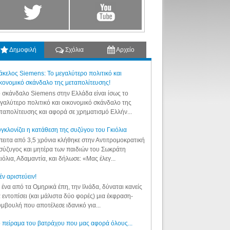
Δημοφιλή
Σχόλια
Αρχείο
κελος Siemens: Το μεγαλύτερο πολιτικό και
κονομικό σκάνδαλο της μεταπολίτευσης!
 σκάνδαλο Siemens στην Ελλάδα είναι ίσως το
γαλύτερο πολιτικό και οικονομικό σκάνδαλο της
ταπολίτευσης και αφορά σε χρηματισμό Ελλήν...
γκλονίζει η κατάθεση της συζύγου του Γκιόλια
ειτα από 3,5 χρόνια κλήθηκε στην Αντιτρομοκρατική
σύζυγος και μητέρα των παιδιών του Σωκράτη
ιόλια, Αδαμαντία, και δήλωσε: «Μας έλεγ...
έν αριστεύειν!
 ένα από τα Ομηρικά έπη, την Ιλιάδα, δύναται κανείς
 εντοπίσει (και μάλιστα δύο φορές) μια έκφραση-
μβουλή που αποτέλεσε ιδανικό για...
 πείραμα του βατράχου που μας αφορά όλους...