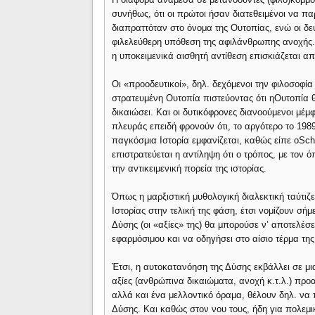
συνήθως, ότι οι πρώτοι ήσαν διατεθειμένοι να π
διαπραττόταν στο όνομα της Ουτοπίας, ενώ οι δε
φιλελεύθερη υπόθεση της αφιλάνθρωπης ανοχής. 
η υποκειμενικά αισθητή αντίθεση επισκιάζεται απ
Οι «προοδευτικοί», δηλ. δεχόμενοι την φιλοσοφί
στρατευμένη Ουτοπία πιστεύοντας ότι ηΟυτοπία θα
δικαιώσει. Και οι δυτικόφρονες διανοούμενοι μέμ
πλευράς επειδή φρονούν ότι, το αργότερο το 1989,
παγκόσμια Ιστορία εμφανίζεται, καθώς είπε οSchil
επιστρατεύεται η αντίληψη ότι ο τρόπος, με τον 
την αντικειμενική πορεία της ιστορίας.
Όπως η μαρξιστική μυθολογική διαλεκτική ταύτιζ
Ιστορίας στην τελική της φάση, έτσι νομίζουν σή
Δύσης (οι «αξίες» της) θα μπορούσε ν’ αποτελέσ
εφαρμόσιμου και να οδηγήσει στο αίσιο τέρμα της 
Έτσι, η αυτοκατανόηση της Δύσης εκβάλλει σε μια
αξίες (ανθρώπινα δικαιώματα, ανοχή κ.τ.λ.) πρ
αλλά και ένα μελλοντικό όραμα, θέλουν δηλ. να
Δύσης. Και καθώς στον νου τους, ήδη για πολεμι