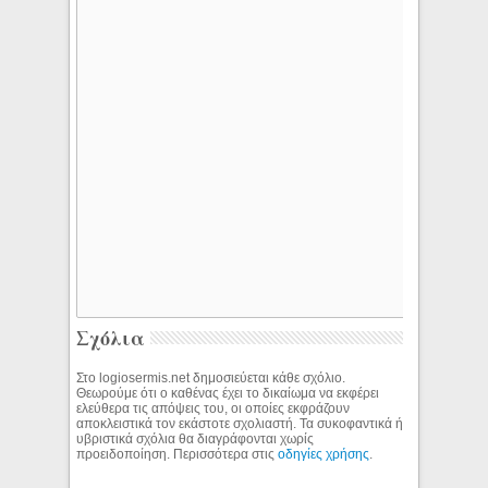
Σχόλια
Στο logiosermis.net δημοσιεύεται κάθε σχόλιο.
Θεωρούμε ότι ο καθένας έχει το δικαίωμα να εκφέρει
ελεύθερα τις απόψεις του, οι οποίες εκφράζουν
αποκλειστικά τον εκάστοτε σχολιαστή. Τα συκοφαντικά ή
υβριστικά σχόλια θα διαγράφονται χωρίς
προειδοποίηση. Περισσότερα στις
οδηγίες χρήσης
.