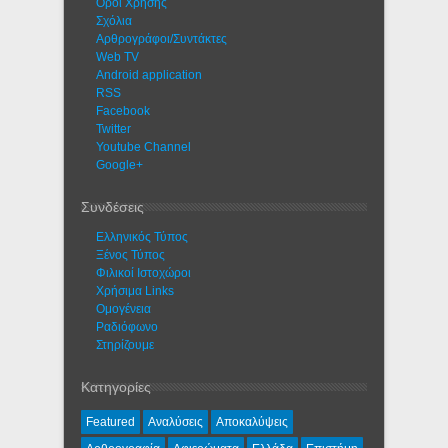
Όροι Χρήσης
Σχόλια
Αρθρογράφοι/Συντάκτες
Web TV
Android application
RSS
Facebook
Twitter
Youtube Channel
Google+
Συνδέσεις
Ελληνικός Τύπος
Ξένος Τύπος
Φιλικοί Ιστοχώροι
Χρήσιμα Links
Ομογένεια
Ραδιόφωνο
Στηρίζουμε
Κατηγορίες
Featured
Αναλύσεις
Αποκαλύψεις