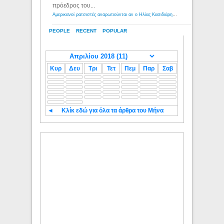
πρόεδρος του...
Αμερικανοί ρατσιστές αναρωτιούνται αν ο Ηλίας Κασιδιάρης ανήκει στη λευκή φυλή... - Λόγιος Ερμής
PEOPLE
RECENT
POPULAR
Κυρ
Δευ
Τρι
Τετ
Πεμ
Παρ
Σαβ
◄
Κλίκ εδώ για όλα τα άρθρα του Μήνα