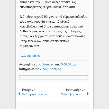
ἐντολή καί τήν Ἐθνική ἀνεξαρτησία. Ὡς
εὐρωπατριώτης ξεβρακώθηκε ἀπόλυτα.
Διότι ὅσο ἰσχυρό θά γίνεται τό εὐρωκοινοβούλιο
τόσο ἀνίσχυρο θά γίνεται τό ἐθνικό
κοινοβούλιο, καί ὅποιες ἀποφάσεις ἔστω καί
δῆθεν δημοκρατικά θά πάρεις ὡς Ἕλληνας,
αὐτές θά ἐλέγχονται ἀπό τούς εὐρωπατριῶτες
ὑπέρ τῶν δικῶν τους ἀποκλειστικά
συμφερόντων.-
lazarouyiannis
Αναρτήθηκε από
Unknown
στις
5:00:00 μ.μ.
Κατηγορία:
Αναλύσεις
,
Απόψεις
Επόμενο
Προηγούμενο
Νεότερη ανάρτηση
Χάρη, ξέχνα το…