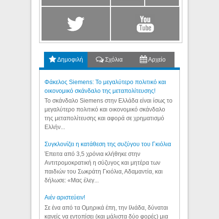
Δημοφιλή
Σχόλια
Αρχείο
Φάκελος Siemens: Το μεγαλύτερο πολιτικό και
οικονομικό σκάνδαλο της μεταπολίτευσης!
Το σκάνδαλο Siemens στην Ελλάδα είναι ίσως το
μεγαλύτερο πολιτικό και οικονομικό σκάνδαλο
της μεταπολίτευσης και αφορά σε χρηματισμό
Ελλήν...
Συγκλονίζει η κατάθεση της συζύγου του Γκιόλια
Έπειτα από 3,5 χρόνια κλήθηκε στην
Αντιτρομοκρατική η σύζυγος και μητέρα των
παιδιών του Σωκράτη Γκιόλια, Αδαμαντία, και
δήλωσε: «Μας έλεγ...
Aιέν αριστεύειν!
Σε ένα από τα Ομηρικά έπη, την Ιλιάδα, δύναται
κανείς να εντοπίσει (και μάλιστα δύο φορές) μια