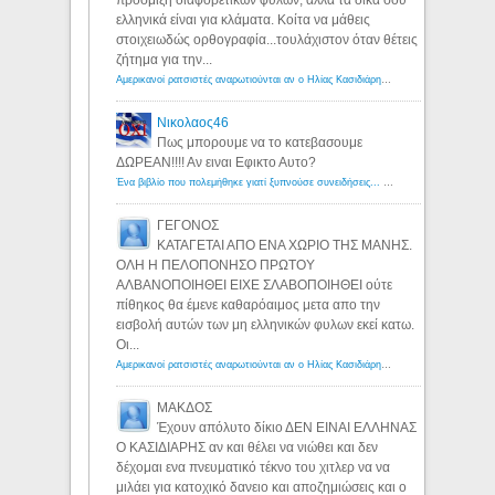
ελληνικά είναι για κλάματα. Κοίτα να μάθεις
στοιχειωδώς ορθογραφία...τουλάχιστον όταν θέτεις
ζήτημα για την...
Αμερικανοί ρατσιστές αναρωτιούνται αν ο Ηλίας Κασιδιάρης ανήκει στη λευκή φυλή... - Λόγιος Ερμής
Νικολαος46
Πως μπορουμε να το κατεβασουμε
ΔΩΡΕΑΝ!!!! Αν ειναι Εφικτο Αυτο?
Ένα βιβλίο που πολεμήθηκε γιατί ξυπνούσε συνειδήσεις... - Λόγιος Ερμής | Η γνώση ξεκινάει με την αναζήτηση...
ΓΕΓΟΝΟΣ
ΚΑΤΑΓΕΤΑΙ ΑΠΟ ΕΝΑ ΧΩΡΙΟ ΤΗΣ ΜΑΝΗΣ.
ΟΛΗ Η ΠΕΛΟΠΟΝΗΣΟ ΠΡΩΤΟΥ
ΑΛΒΑΝΟΠΟΙΗΘΕΙ ΕΙΧΕ ΣΛΑΒΟΠΟΙΗΘΕΙ ούτε
πίθηκος θα έμενε καθαρόαιμος μετα απο την
εισβολή αυτών των μη ελληνικών φυλων εκεί κατω.
Οι...
Αμερικανοί ρατσιστές αναρωτιούνται αν ο Ηλίας Κασιδιάρης ανήκει στη λευκή φυλή... - Λόγιος Ερμής
ΜΑΚΔΟΣ
Έχουν απόλυτο δίκιο ΔΕΝ ΕΙΝΑΙ ΕΛΛΗΝΑΣ
Ο ΚΑΣΙΔΙΑΡΗΣ αν και θέλει να νιώθει και δεν
δέχομαι ενα πνευματικό τέκνο του χιτλερ να να
μιλάει για κατοχικό δανειο και αποζημιώσεις και ο