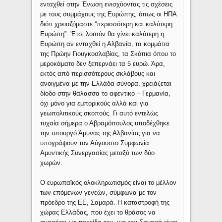
ενταχθεί στην Ένωση ενισχύοντας τις σχέσεις
με τους συμμάχους της Ευρώπης, όπως οι ΗΠΑ
διότι χρειαζόμαστε “περισσότερη και καλύτερη
Ευρώπη”. 'Ετσι λοιπόν θα γίνει καλύτερη η
Ευρώπη αν ενταχθεί η Αλβανία, τα κομμάτια
της Πρώην Γιουγκοσλαβίας, τα Σκόπια όπου το
μεροκάματο δεν ξεπερνάει τα 5 ευρώ. Άρα,
εκτός από περισσότερους σκλάβους και
ανοιγμένα με την Ελλάδα σύνορα, χρειάζεται
δίοδο στην θάλασσα το αφεντικό – Γερμανία,
όχι μόνο για εμπορικούς αλλά και για
γεωπολιτικούς σκοπούς. Γι αυτό εντελώς
τυχαία σήμερα ο Αβραμόπουλος υποδέχθηκε
την υπουργό Άμυνας της Αλβανίας για να
υπογράψουν τον Αύγουστο Συμφωνία
Αμυντικής Συνεργασίας μεταξύ των δύο
χωρών.
Ο ευρωπαϊκός ολοκληρωτισμός είναι το μέλλον
των επόμενων γενεών, σύμφωνα με τον
πρόεδρο της ΕΕ, Σαμαρά. Η καταστροφή της
χώρας Ελλάδας, που έχει το θράσος να