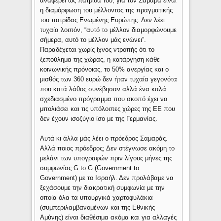
αναφέρει ως πατρίδα του, για τον Σαμαρά είναι
η διαμόρφωση του μέλλοντος της πραγματικής
του πατρίδας Ενωμένης Ευρώπης. Δεν λέει
τυχαία λοιπόν, “αυτό το μέλλον διαμορφώνουμε
σήμερα, αυτό το μέλλον μάς ενώνει”.
Παραδέχεται χωρίς ίχνος ντροπής ότι το
ξεπούλημα της χώρας, η κατάργηση κάθε
κοινωνικής πρόνοιας, το 50% ανεργίας και ο
μισθός των 360 ευρώ δεν ήταν τυχαία γεγονότα
που κατά λάθος συνέβησαν αλλά ένα καλά
σχεδιασμένο πρόγραμμα που σκοπό έχει να
μπολιάσει και τις υπόλοιπες χώρες της ΕΕ που
δεν έχουν ισοζύγιο ίσο με της Γερμανίας.
Αυτά κι άλλα μάς λέει ο πρόεδρος Σαμαράς.
Αλλά ποιος πρόεδρος; Δεν στέγνωσε ακόμη το
μελάνι των υπογραφών πριν λίγους μήνες της
συμφωνίας G to G (Government to
Government) με το Ισραήλ. Δεν προλάβαμε να
ξεχάσουμε την διακρατική συμφωνία με την
οποία όλα τα υπουργικά χαρτοφυλάκια
(συμπεριλαμβανομένων και της Εθνικής
Αμύνης) είναι διαθέσιμα ακόμα και για αλλαγές