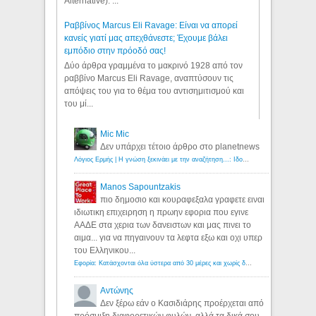
Alternative). ...
Ραββίνος Marcus Eli Ravage: Είναι να απορεί
κανείς γιατί μας απεχθάνεστε; Έχουμε βάλει
εμπόδιο στην πρόοδό σας!
Δύο άρθρα γραμμένα το μακρινό 1928 από τον
ραββίνο Marcus Eli Ravage, αναπτύσουν τις
απόψεις του για το θέμα του αντισημιτισμού και
του μί...
Mic Mic
Δεν υπάρχει τέτοιο άρθρο στο planetnews
Λόγιος Ερμής | Η γνώση ξεκινάει με την αναζήτηση...: Ιδού οι 18 που χρωστούν 11 δις ευρώ!
Manos Sapountzakis
πιο δημοσιο και κουραφεξαλα γραφετε ειναι
ιδιωτικη επιχειρηση η πρωην εφορια που εγινε
ΑΑΔΕ στα χερια των δανειστων και μας πινει το
αιμα... για να πηγαινουν τα λεφτα εξω και οχι υπερ
του Ελληνικου...
Εφορία: Κατάσχονται όλα ύστερα από 30 μέρες και χωρίς δικαστικές αποφάσεις - Λόγιος Ερμής
Αντώνης
Δεν ξέρω εάν ο Κασιδιάρης προέρχεται από
πρόσμιξη διαφορετικών φυλών, αλλά τα δικά σου