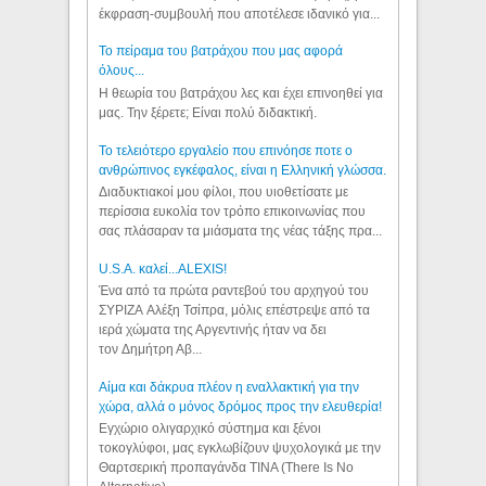
έκφραση-συμβουλή που αποτέλεσε ιδανικό για...
Το πείραμα του βατράχου που μας αφορά
όλους...
Η θεωρία του βατράχου λες και έχει επινοηθεί για
μας. Την ξέρετε; Είναι πολύ διδακτική.
Το τελειότερο εργαλείο που επινόησε ποτε ο
ανθρώπινος εγκέφαλος, είναι η Ελληνική γλώσσα.
Διαδυκτιακοί μου φίλοι, που υιοθετίσατε με
περίσσια ευκολία τον τρόπο επικοινωνίας που
σας πλάσαραν τα μιάσματα της νέας τάξης πρα...
U.S.A. καλεί...ALEXIS!
Ένα από τα πρώτα ραντεβού του αρχηγού του
ΣΥΡΙΖΑ Αλέξη Τσίπρα, μόλις επέστρεψε από τα
ιερά χώματα της Αργεντινής ήταν να δει
τον Δημήτρη Αβ...
Αίμα και δάκρυα πλέον η εναλλακτική για την
χώρα, αλλά ο μόνος δρόμος προς την ελευθερία!
Εγχώριο ολιγαρχικό σύστημα και ξένοι
τοκογλύφοι, μας εγκλωβίζουν ψυχολογικά με την
Θαρτσερική προπαγάνδα TINA (There Is No