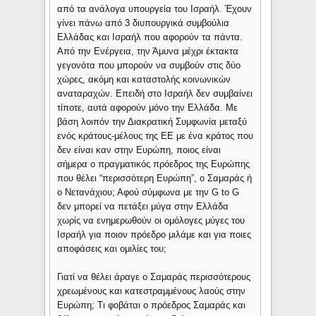
από τα ανάλογα υπουργεία του Ισραήλ. Έχουν
γίνει πάνω από 3 διυπουργικά συμβούλια
Ελλάδας και Ισραήλ που αφορούν τα πάντα.
Από την Ενέργεια, την Άμυνα μέχρι έκτακτα
γεγονότα που μπορούν να συμβούν στις δύο
χώρες, ακόμη και καταστολής κοινωνικών
αναταραχών. Επειδή στο Ισραήλ δεν συμβαίνει
τίποτε, αυτά αφορούν μόνο την Ελλάδα. Με
βάση λοιπόν την Διακρατική Συμφωνία μεταξύ
ενός κράτους-μέλους της ΕΕ με ένα κράτος που
δεν είναι καν στην Ευρώπη, ποιος είναι
σήμερα ο πραγματικός πρόεδρος της Ευρώπης
που θέλει “περισσότερη Ευρώπη”, ο Σαμαράς ή
ο Νετανάχιου; Αφού σύμφωνα με την G to G
δεν μπορεί να πετάξει μύγα στην Ελλάδα
χωρίς να ενημερωθούν οι ομόλογες μύγες του
Ισραήλ για ποιον πρόεδρο μιλάμε και για ποιες
αποφάσεις και ομιλίες του;
Γιατί να θέλει άραγε ο Σαμαράς περισσότερους
χρεωμένους και κατεστραμμένους λαούς στην
Ευρώπη; Τι φοβάται ο πρόεδρος Σαμαράς και