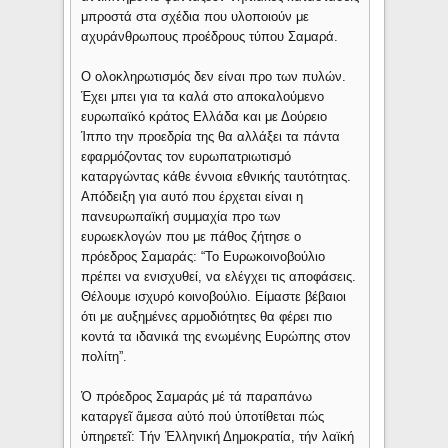
μπροστά στα σχέδια που υλοποιούν με
αχυράνθρωπους προέδρους τύπου Σαμαρά.
Ο ολοκληρωτισμός δεν είναι προ των πυλών.
Έχει μπει για τα καλά στο αποκαλούμενο
ευρωπαϊκό κράτος Ελλάδα και με Δούρειο
Ίππο την προεδρία της θα αλλάξει τα πάντα
εφαρμόζοντας τον ευρωπατριωτισμό
καταργώντας κάθε έννοια εθνικής ταυτότητας.
Απόδειξη για αυτό που έρχεται είναι η
πανευρωπαϊκή συμμαχία προ των
ευρωεκλογών που με πάθος ζήτησε ο
πρόεδρος Σαμαράς: “Το Ευρωκοινοβούλιο
πρέπει να ενισχυθεί, να ελέγχει τις αποφάσεις.
Θέλουμε ισχυρό κοινοβούλιο. Είμαστε βέβαιοι
ότι με αυξημένες αρμοδιότητες θα φέρει πιο
κοντά τα ιδανικά της ενωμένης Ευρώπης στον
πολίτη”.
Ὁ πρόεδρος Σαμαράς μέ τά παραπάνω
καταργεῖ ἄμεσα αὐτό πού ὑποτίθεται πώς
ὑπηρετεῖ: Τήν Ἑλληνική Δημοκρατία, τήν λαϊκή