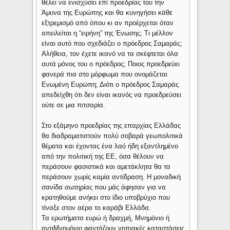
θέλει να ενισχύσει επί προεδρίας του την
Άμυνα της Ευρώπης και θα κυνηγήσει κάθε
εξτρεμισμό από όπου κι αν προέρχεται όταν
απειλείται η “ειρήνη” της Ένωσης; Τι μέλλον
είναι αυτό που σχεδιάζει ο πρόεδρος Σαμαράς;
Αλήθεια, τον έχετε ικανό να τα σκέφτεται όλα
αυτά μόνος του ο πρόεδρος; Ποιος προεδρεύει
φανερά πια στο μόρφωμα που ονομάζεται
Ενωμένη Ευρώπη; Διότι ο πρόεδρος Σαμαράς
απεδείχθη ότι δεν είναι ικανός να προεδρεύσει
ούτε σε μια πιτσαρία.
Στο εξάμηνο προεδρίας της επαρχίας Ελλάδας
θα διαδραματιστούν πολύ σοβαρά γεωπολιτικά
θέματα και έχοντας ένα λαό ήδη εξαντλημένο
από την πολιτική της ΕΕ, όσα θέλουν να
περάσουν φασιστικά και αμετάκλητα θα τα
περάσουν χωρίς καμία αντίδραση. Η μοναδική
σανίδα σωτηρίας που μάς άφησαν για να
κρατηθούμε ανήκει στο ίδιο υποβρύχιο που
τίναξε στον αέρα το καράβι Ελλάδα.
Τα ερωτήματα ευρώ ή δραχμή, Μνημόνιο ή
αντιΜνημόνιο φαντάζουν νηπιακές καταστάσεις