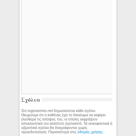
Σχόλια
Στο logiosermis.net δημοσιεύεται κάθε σχόλιο.
Θεωρούμε ότι ο καθένας έχει το δικαίωμα να εκφέρει
ελεύθερα τις απόψεις του, οι οποίες εκφράζουν
αποκλειστικά τον εκάστοτε σχολιαστή. Τα συκοφαντικά ή
υβριστικά σχόλια θα διαγράφονται χωρίς
προειδοποίηση. Περισσότερα στις
οδηγίες χρήσης
.