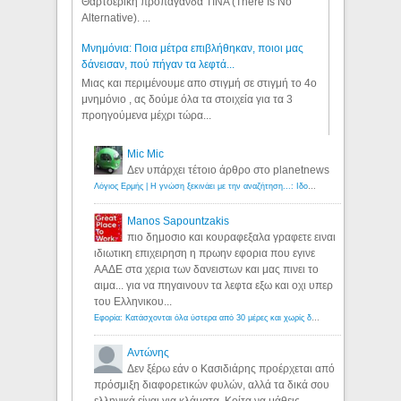
Θαρτσερική προπαγάνδα TINA (There Is No
Alternative). ...
Μνημόνια: Ποια μέτρα επιβλήθηκαν, ποιοι μας
δάνεισαν, πού πήγαν τα λεφτά...
Μιας και περιμένουμε απο στιγμή σε στιγμή το 4ο
μνημόνιο , ας δούμε όλα τα στοιχεία για τα 3
προηγούμενα μέχρι τώρα...
Mic Mic
Δεν υπάρχει τέτοιο άρθρο στο planetnews
Λόγιος Ερμής | Η γνώση ξεκινάει με την αναζήτηση...: Ιδού οι 18 που χρωστούν 11 δις ευρώ!
Manos Sapountzakis
πιο δημοσιο και κουραφεξαλα γραφετε ειναι
ιδιωτικη επιχειρηση η πρωην εφορια που εγινε
ΑΑΔΕ στα χερια των δανειστων και μας πινει το
αιμα... για να πηγαινουν τα λεφτα εξω και οχι υπερ
του Ελληνικου...
Εφορία: Κατάσχονται όλα ύστερα από 30 μέρες και χωρίς δικαστικές αποφάσεις - Λόγιος Ερμής
Αντώνης
Δεν ξέρω εάν ο Κασιδιάρης προέρχεται από
πρόσμιξη διαφορετικών φυλών, αλλά τα δικά σου