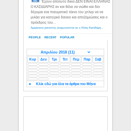
Έχουν απόλυτο δίκιο ΔΕΝ ΕΙΝΑΙ ΕΛΛΗΝΑΣ
Ο ΚΑΣΙΔΙΑΡΗΣ αν και θέλει να νιώθει και δεν
δέχομαι ενα πνευματικό τέκνο του χιτλερ να να
μιλάει για κατοχικό δανειο και αποζημιώσεις και ο
πρόεδρος του...
Αμερικανοί ρατσιστές αναρωτιούνται αν ο Ηλίας Κασιδιάρης ανήκει στη λευκή φυλή... - Λόγιος Ερμής
PEOPLE
RECENT
POPULAR
Κυρ
Δευ
Τρι
Τετ
Πεμ
Παρ
Σαβ
◄
Κλίκ εδώ για όλα τα άρθρα του Μήνα