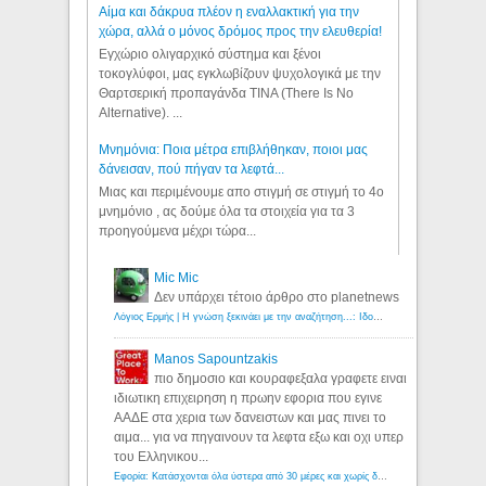
Αίμα και δάκρυα πλέον η εναλλακτική για την
χώρα, αλλά ο μόνος δρόμος προς την ελευθερία!
Εγχώριο ολιγαρχικό σύστημα και ξένοι
τοκογλύφοι, μας εγκλωβίζουν ψυχολογικά με την
Θαρτσερική προπαγάνδα TINA (There Is No
Alternative). ...
Μνημόνια: Ποια μέτρα επιβλήθηκαν, ποιοι μας
δάνεισαν, πού πήγαν τα λεφτά...
Μιας και περιμένουμε απο στιγμή σε στιγμή το 4ο
μνημόνιο , ας δούμε όλα τα στοιχεία για τα 3
προηγούμενα μέχρι τώρα...
Mic Mic
Δεν υπάρχει τέτοιο άρθρο στο planetnews
Λόγιος Ερμής | Η γνώση ξεκινάει με την αναζήτηση...: Ιδού οι 18 που χρωστούν 11 δις ευρώ!
Manos Sapountzakis
πιο δημοσιο και κουραφεξαλα γραφετε ειναι
ιδιωτικη επιχειρηση η πρωην εφορια που εγινε
ΑΑΔΕ στα χερια των δανειστων και μας πινει το
αιμα... για να πηγαινουν τα λεφτα εξω και οχι υπερ
του Ελληνικου...
Εφορία: Κατάσχονται όλα ύστερα από 30 μέρες και χωρίς δικαστικές αποφάσεις - Λόγιος Ερμής