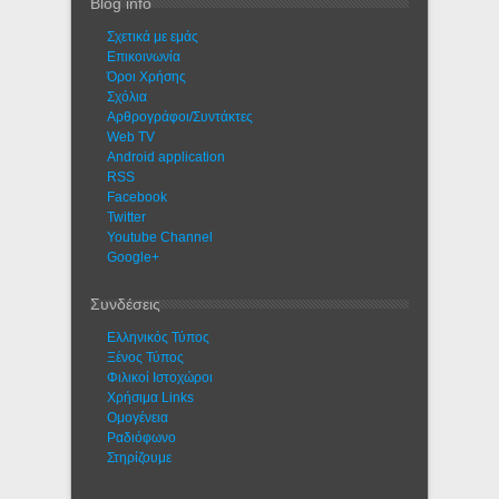
Blog info
Σχετικά με εμάς
Eπικοινωνία
Όροι Χρήσης
Σχόλια
Αρθρογράφοι/Συντάκτες
Web TV
Android application
RSS
Facebook
Twitter
Youtube Channel
Google+
Συνδέσεις
Ελληνικός Τύπος
Ξένος Τύπος
Φιλικοί Ιστοχώροι
Χρήσιμα Links
Ομογένεια
Ραδιόφωνο
Στηρίζουμε