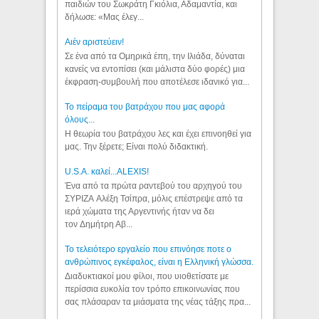
παιδιών του Σωκράτη Γκιόλια, Αδαμαντία, και
δήλωσε: «Μας έλεγ...
Aιέν αριστεύειν!
Σε ένα από τα Ομηρικά έπη, την Ιλιάδα, δύναται
κανείς να εντοπίσει (και μάλιστα δύο φορές) μια
έκφραση-συμβουλή που αποτέλεσε ιδανικό για...
Το πείραμα του βατράχου που μας αφορά
όλους...
Η θεωρία του βατράχου λες και έχει επινοηθεί για
μας. Την ξέρετε; Είναι πολύ διδακτική.
U.S.A. καλεί...ALEXIS!
Ένα από τα πρώτα ραντεβού του αρχηγού του
ΣΥΡΙΖΑ Αλέξη Τσίπρα, μόλις επέστρεψε από τα
ιερά χώματα της Αργεντινής ήταν να δει
τον Δημήτρη Αβ...
Το τελειότερο εργαλείο που επινόησε ποτε ο
ανθρώπινος εγκέφαλος, είναι η Ελληνική γλώσσα.
Διαδυκτιακοί μου φίλοι, που υιοθετίσατε με
περίσσια ευκολία τον τρόπο επικοινωνίας που
σας πλάσαραν τα μιάσματα της νέας τάξης πρα...