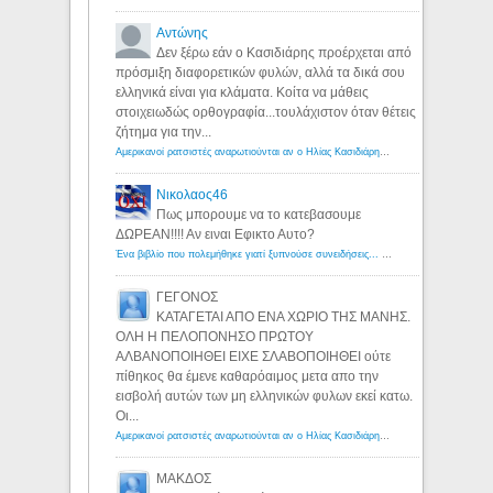
Αντώνης
Δεν ξέρω εάν ο Κασιδιάρης προέρχεται από
πρόσμιξη διαφορετικών φυλών, αλλά τα δικά σου
ελληνικά είναι για κλάματα. Κοίτα να μάθεις
στοιχειωδώς ορθογραφία...τουλάχιστον όταν θέτεις
ζήτημα για την...
Αμερικανοί ρατσιστές αναρωτιούνται αν ο Ηλίας Κασιδιάρης ανήκει στη λευκή φυλή... - Λόγιος Ερμής
Νικολαος46
Πως μπορουμε να το κατεβασουμε
ΔΩΡΕΑΝ!!!! Αν ειναι Εφικτο Αυτο?
Ένα βιβλίο που πολεμήθηκε γιατί ξυπνούσε συνειδήσεις... - Λόγιος Ερμής | Η γνώση ξεκινάει με την αναζήτηση...
ΓΕΓΟΝΟΣ
ΚΑΤΑΓΕΤΑΙ ΑΠΟ ΕΝΑ ΧΩΡΙΟ ΤΗΣ ΜΑΝΗΣ.
ΟΛΗ Η ΠΕΛΟΠΟΝΗΣΟ ΠΡΩΤΟΥ
ΑΛΒΑΝΟΠΟΙΗΘΕΙ ΕΙΧΕ ΣΛΑΒΟΠΟΙΗΘΕΙ ούτε
πίθηκος θα έμενε καθαρόαιμος μετα απο την
εισβολή αυτών των μη ελληνικών φυλων εκεί κατω.
Οι...
Αμερικανοί ρατσιστές αναρωτιούνται αν ο Ηλίας Κασιδιάρης ανήκει στη λευκή φυλή... - Λόγιος Ερμής
ΜΑΚΔΟΣ