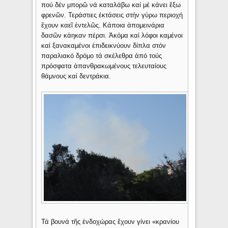
πού δέν μπορῶ νά καταλάβω καί μέ κάνει ἔξω
φρενῶν. Τεράστιες ἐκτάσεις στήν γύρω περιοχή
ἔχουν καεῖ ἐντελῶς. Κάποια ἀπομεινάρια
δασῶν κάηκαν πέρσι. Ἀκόμα καί λόφοι καμένοι
καί ξανακαμένοι ἐπιδεικνύουν δίπλα στόν
παραλιακό δρόμο τά σκέλεθρα ἀπό τούς
πρόσφατα ἀπανθρακωμένους τελευταίους
θάμνους καί δεντράκια.
Τά βουνά τῆς ἐνδοχώρας ἔχουν γίνει «κρανίου