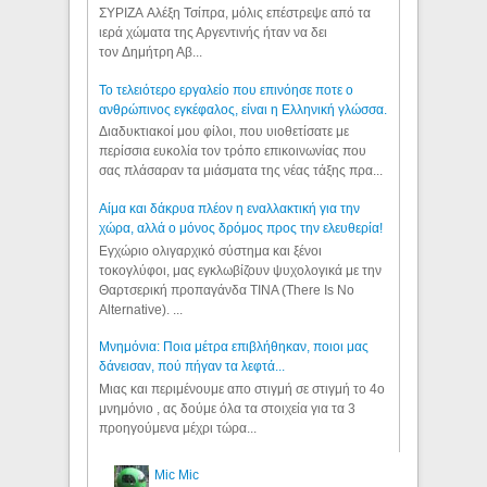
ΣΥΡΙΖΑ Αλέξη Τσίπρα, μόλις επέστρεψε από τα
ιερά χώματα της Αργεντινής ήταν να δει
τον Δημήτρη Αβ...
Το τελειότερο εργαλείο που επινόησε ποτε ο
ανθρώπινος εγκέφαλος, είναι η Ελληνική γλώσσα.
Διαδυκτιακοί μου φίλοι, που υιοθετίσατε με
περίσσια ευκολία τον τρόπο επικοινωνίας που
σας πλάσαραν τα μιάσματα της νέας τάξης πρα...
Αίμα και δάκρυα πλέον η εναλλακτική για την
χώρα, αλλά ο μόνος δρόμος προς την ελευθερία!
Εγχώριο ολιγαρχικό σύστημα και ξένοι
τοκογλύφοι, μας εγκλωβίζουν ψυχολογικά με την
Θαρτσερική προπαγάνδα TINA (There Is No
Alternative). ...
Μνημόνια: Ποια μέτρα επιβλήθηκαν, ποιοι μας
δάνεισαν, πού πήγαν τα λεφτά...
Μιας και περιμένουμε απο στιγμή σε στιγμή το 4ο
μνημόνιο , ας δούμε όλα τα στοιχεία για τα 3
προηγούμενα μέχρι τώρα...
Mic Mic