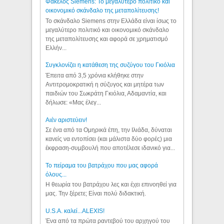
Φάκελος Siemens: Το μεγαλύτερο πολιτικό και
οικονομικό σκάνδαλο της μεταπολίτευσης!
Το σκάνδαλο Siemens στην Ελλάδα είναι ίσως το
μεγαλύτερο πολιτικό και οικονομικό σκάνδαλο
της μεταπολίτευσης και αφορά σε χρηματισμό
Ελλήν...
Συγκλονίζει η κατάθεση της συζύγου του Γκιόλια
Έπειτα από 3,5 χρόνια κλήθηκε στην
Αντιτρομοκρατική η σύζυγος και μητέρα των
παιδιών του Σωκράτη Γκιόλια, Αδαμαντία, και
δήλωσε: «Μας έλεγ...
Aιέν αριστεύειν!
Σε ένα από τα Ομηρικά έπη, την Ιλιάδα, δύναται
κανείς να εντοπίσει (και μάλιστα δύο φορές) μια
έκφραση-συμβουλή που αποτέλεσε ιδανικό για...
Το πείραμα του βατράχου που μας αφορά
όλους...
Η θεωρία του βατράχου λες και έχει επινοηθεί για
μας. Την ξέρετε; Είναι πολύ διδακτική.
U.S.A. καλεί...ALEXIS!
Ένα από τα πρώτα ραντεβού του αρχηγού του