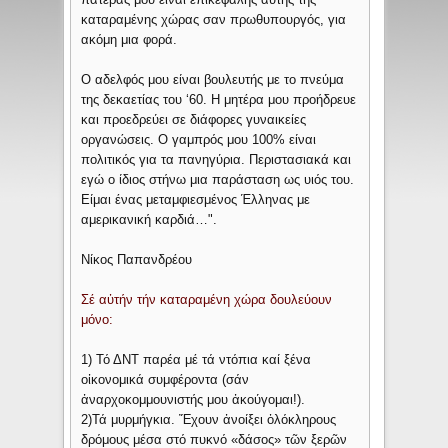
καταραμένης χώρας σαν πρωθυπουργός, για
ακόμη μια φορά.
Ο αδελφός μου είναι βουλευτής με το πνεύμα
της δεκαετίας του ‘60. Η μητέρα μου προήδρευε
και προεδρεύει σε διάφορες γυναικείες
οργανώσεις. Ο γαμπρός μου 100% είναι
πολιτικός για τα πανηγύρια. Περιστασιακά και
εγώ ο ίδιος στήνω μια παράσταση ως υιός του.
Είμαι ένας μεταμφιεσμένος Έλληνας με
αμερικανική καρδιά…".
Νίκος Παπανδρέου
Σέ αὐτήν τήν καταραμένη χώρα δουλεύουν
μόνο:
1) Τό ΔΝΤ παρέα μέ τά ντόπια καί ξένα
οἰκονομικά συμφέροντα (σάν
ἀναρχοκομμουνιστής μου ἀκούγομαι!).
2)Τά μυρμήγκια. Ἔχουν ἀνοίξει ὁλόκληρους
δρόμους μέσα στό πυκνό «δάσος» τῶν ξερῶν