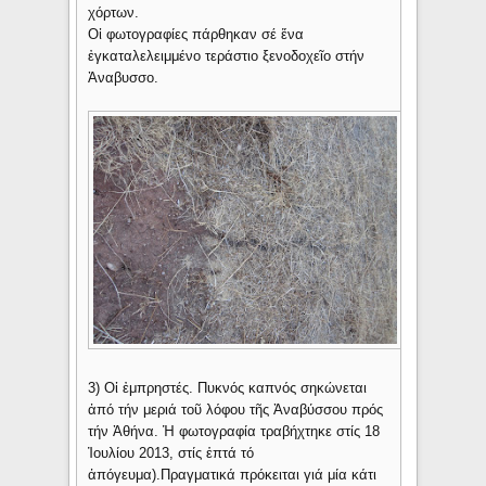
χόρτων.
Οἱ φωτογραφίες πάρθηκαν σέ ἕνα
ἐγκαταλελειμμένο τεράστιο ξενοδοχεῖο στήν
Ἀναβυσσο.
3) Οἱ ἐμπρηστές. Πυκνός καπνός σηκώνεται
ἀπό τήν μεριά τοῦ λόφου τῆς Ἀναβύσσου πρός
τήν Ἀθήνα. Ἡ φωτογραφία τραβήχτηκε στίς 18
Ἰουλίου 2013, στίς ἑπτά τό
ἀπόγευμα).Πραγματικά πρόκειται γιά μία κάτι