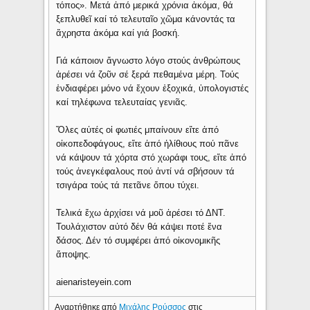
τόπος». Μετά ἀπό μερικά χρόνια ἀκόμα, θά
ξεπλυθεῖ καί τό τελευταῖο χῶμα κάνοντάς τα
ἄχρηστα ἀκόμα καί γιά βοσκή.
Γιά κάποιον ἄγνωστο λόγο στούς ἀνθρώπους
ἀρέσει νά ζοῦν σέ ξερά πεθαμένα μέρη. Τούς
ἐνδιαφέρει μόνο νά ἔχουν ἐξοχικά, ὑπολογιστές
καί τηλέφωνα τελευταίας γενιᾶς.
Ὅλες αὐτές οἱ φωτιές μπαίνουν εἴτε ἀπό
οἰκοπεδοφάγους, εἴτε ἀπό ἠλίθιους πού πᾶνε
νά κάψουν τά χόρτα στό χωράφι τους, εἴτε ἀπό
τούς ἀνεγκέφαλους πού ἀντί νά σβήσουν τά
τσιγάρα τούς τά πετᾶνε ὅπου τύχει.
Τελικά ἔχω ἀρχίσει νά μοῦ ἀρέσει τό ΔΝΤ.
Τουλάχιστον αὐτό δέν θά κάψει ποτέ ἕνα
δάσος. Δέν τό συμφέρει ἀπό οἰκονομικῆς
ἄποψης.
aienaristeyein.com
Αναρτήθηκε από
Μιχάλης Ρούσσος
στις