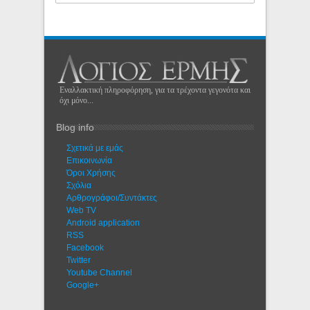
Εναλλακτική πληροφόρηση, για τα τρέχοντα γεγονότα και
όχι μόνο...
Blog info
Σχετικά με εμάς
Eπικοινωνία
Όροι Χρήσης
Σχόλια
Αρθρογράφοι/Συντάκτες
Web TV
Android application
RSS
Facebook
Twitter
Youtube Channel
Google+