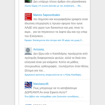
Δεν υπάρχει τέτοιο άρθρο στο planetnews
Λόγιος Ερμής | Η γνώση ξεκινάει με την αναζήτηση...: Ιδού οι 18 που χρωστούν 11 δις ευρώ!
Manos Sapountzakis
πιο δημοσιο και κουραφεξαλα γραφετε ειναι
ιδιωτικη επιχειρηση η πρωην εφορια που εγινε
ΑΑΔΕ στα χερια των δανειστων και μας πινει το
αιμα... για να πηγαινουν τα λεφτα εξω και οχι υπερ
του Ελληνικου...
Εφορία: Κατάσχονται όλα ύστερα από 30 μέρες και χωρίς δικαστικές αποφάσεις - Λόγιος Ερμής
Αντώνης
Δεν ξέρω εάν ο Κασιδιάρης προέρχεται από
πρόσμιξη διαφορετικών φυλών, αλλά τα δικά σου
ελληνικά είναι για κλάματα. Κοίτα να μάθεις
στοιχειωδώς ορθογραφία...τουλάχιστον όταν θέτεις
ζήτημα για την...
Αμερικανοί ρατσιστές αναρωτιούνται αν ο Ηλίας Κασιδιάρης ανήκει στη λευκή φυλή... - Λόγιος Ερμής
Νικολαος46
Πως μπορουμε να το κατεβασουμε
ΔΩΡΕΑΝ!!!! Αν ειναι Εφικτο Αυτο?
Ένα βιβλίο που πολεμήθηκε γιατί ξυπνούσε συνειδήσεις... - Λόγιος Ερμής | Η γνώση ξεκινάει με την αναζήτηση...