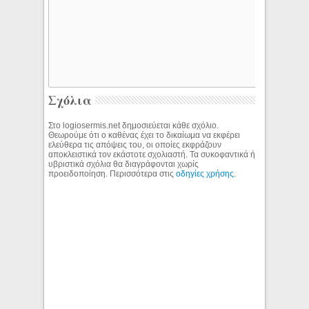
Σχόλια
Στο logiosermis.net δημοσιεύεται κάθε σχόλιο.
Θεωρούμε ότι ο καθένας έχει το δικαίωμα να εκφέρει
ελεύθερα τις απόψεις του, οι οποίες εκφράζουν
αποκλειστικά τον εκάστοτε σχολιαστή. Τα συκοφαντικά ή
υβριστικά σχόλια θα διαγράφονται χωρίς
προειδοποίηση. Περισσότερα στις
οδηγίες χρήσης
.