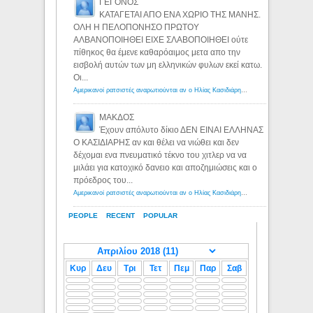
ΓΕΓΟΝΟΣ
ΚΑΤΑΓΕΤΑΙ ΑΠΟ ΕΝΑ ΧΩΡΙΟ ΤΗΣ ΜΑΝΗΣ.
ΟΛΗ Η ΠΕΛΟΠΟΝΗΣΟ ΠΡΩΤΟΥ
ΑΛΒΑΝΟΠΟΙΗΘΕΙ ΕΙΧΕ ΣΛΑΒΟΠΟΙΗΘΕΙ ούτε
πίθηκος θα έμενε καθαρόαιμος μετα απο την
εισβολή αυτών των μη ελληνικών φυλων εκεί κατω.
Οι...
Αμερικανοί ρατσιστές αναρωτιούνται αν ο Ηλίας Κασιδιάρης ανήκει στη λευκή φυλή... - Λόγιος Ερμής
ΜΑΚΔΟΣ
Έχουν απόλυτο δίκιο ΔΕΝ ΕΙΝΑΙ ΕΛΛΗΝΑΣ
Ο ΚΑΣΙΔΙΑΡΗΣ αν και θέλει να νιώθει και δεν
δέχομαι ενα πνευματικό τέκνο του χιτλερ να να
μιλάει για κατοχικό δανειο και αποζημιώσεις και ο
πρόεδρος του...
Αμερικανοί ρατσιστές αναρωτιούνται αν ο Ηλίας Κασιδιάρης ανήκει στη λευκή φυλή... - Λόγιος Ερμής
PEOPLE
RECENT
POPULAR
Κυρ
Δευ
Τρι
Τετ
Πεμ
Παρ
Σαβ