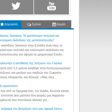
Δημοφιλή
Σχόλια
Αρχείο
κελος Siemens: Το μεγαλύτερο πολιτικό και
κονομικό σκάνδαλο της μεταπολίτευσης!
 σκάνδαλο Siemens στην Ελλάδα είναι ίσως το
γαλύτερο πολιτικό και οικονομικό σκάνδαλο της
ταπολίτευσης και αφορά σε χρηματισμό Ελλήν...
γκλονίζει η κατάθεση της συζύγου του Γκιόλια
ειτα από 3,5 χρόνια κλήθηκε στην Αντιτρομοκρατική
σύζυγος και μητέρα των παιδιών του Σωκράτη
ιόλια, Αδαμαντία, και δήλωσε: «Μας έλεγ...
έν αριστεύειν!
 ένα από τα Ομηρικά έπη, την Ιλιάδα, δύναται κανείς
 εντοπίσει (και μάλιστα δύο φορές) μια έκφραση-
μβουλή που αποτέλεσε ιδανικό για...
 πείραμα του βατράχου που μας αφορά όλους...