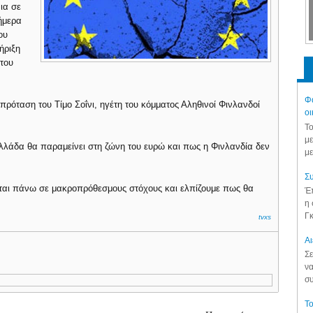
ια σε
ήμερα
ου
ήριξη
 του
Φά
 πρόταση του Τίμο Σοΐνι, ηγέτη του κόμματος Αληθινοί Φινλανδοί
οι
Το
με
λλάδα θα παραμείνει στη ζώνη του ευρώ και πως η Φινλανδία δεν
με
Συ
εται πάνω σε μακροπρόθεσμους στόχους και ελπίζουμε πως θα
Έπ
η 
Γκ
tvxs
Aι
Σε
να
συ
Το