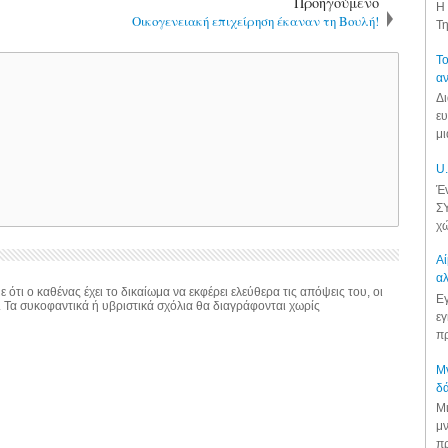
Προηγούμενο
Η 
Oικογενειακή επιχείρηση έκαναν τη Βουλή!
Τη
Το
αν
Δι
ευ
μι
U.
Έν
ΣΥ
χώ
Αί
αλ
 ότι ο καθένας έχει το δικαίωμα να εκφέρει ελεύθερα τις απόψεις του, οι
Εγ
. Τα συκοφαντικά ή υβριστικά σχόλια θα διαγράφονται χωρίς
εγ
πρ
Μν
δά
Μι
μν
πρ