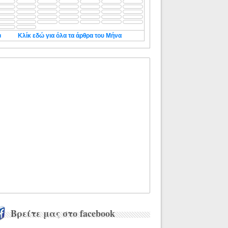
◄
Κλίκ εδώ για όλα τα άρθρα του Μήνα
Βρείτε μας στο facebook