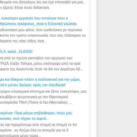
θεωρία του βατράχου λες και έχει επινοηθεί για μας.
ν ξέρετε; Είναι πολύ διδακτική.
 τελειότερο εργαλείο που επινόησε ποτε ο
θρώπινος εγκέφαλος, είναι η Ελληνική γλώσσα.
αδυκτιακοί μου φίλοι, που υιοθετίσατε με περίσσια
κολία τον τρόπο επικοινωνίας που σας πλάσαραν τα
άσματα της νέας τάξης πρα...
S.A. καλεί...ALEXIS!
α από τα πρώτα ραντεβού του αρχηγού του
ΡΙΖΑ Αλέξη Τσίπρα, μόλις επέστρεψε από τα ιερά
ματα της Αργεντινής ήταν να δει τον Δημήτρη Αβ...
μα και δάκρυα πλέον η εναλλακτική για την χώρα,
λά ο μόνος δρόμος προς την ελευθερία!
χώριο ολιγαρχικό σύστημα και ξένοι τοκογλύφοι, μας
κλωβίζουν ψυχολογικά με την Θαρτσερική
οπαγάνδα TINA (There Is No Alternative). ...
ημόνια: Ποια μέτρα επιβλήθηκαν, ποιοι μας
νεισαν, πού πήγαν τα λεφτά...
ας και περιμένουμε απο στιγμή σε στιγμή το 4ο
ημόνιο , ας δούμε όλα τα στοιχεία για τα 3
οηγούμενα μέχρι τώρα...