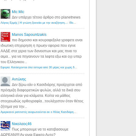
Mic Mic
Δεν υπάρχει τέτοιο άρθρο στο planetnews
Λόγιος Ερμής | Η γνώση ξεκινάει με την αναζήτηση...: Ιδού οι 18 που χρωστούν 11 δις ευρώ!
·
6 years ago
Manos Sapountzakis
πιο δημοσιο και κουραφεξαλα γραφετε ειναι
ιδιωτικη επιχειρηση η πρωην εφορια που εγινε
ΑΑΔΕ στα χερια των δανειστων και μας πινει το
αιμα... για να πηγαινουν τα λεφτα εξω και οχι υπερ
του Ελληνικου...
Εφορία: Κατάσχονται όλα ύστερα από 30 μέρες και χωρίς δικαστικές αποφάσεις - Λόγιος Ερμής
·
6 years ag
Αντώνης
Δεν ξέρω εάν ο Κασιδιάρης προέρχεται από
πρόσμιξη διαφορετικών φυλών, αλλά τα δικά σου
ελληνικά είναι για κλάματα. Κοίτα να μάθεις
στοιχειωδώς ορθογραφία...τουλάχιστον όταν θέτεις
ζήτημα για την...
Αμερικανοί ρατσιστές αναρωτιούνται αν ο Ηλίας Κασιδιάρης ανήκει στη λευκή φυλή... - Λόγιος Ερμής
·
7 yea
Νικολαος46
Πως μπορουμε να το κατεβασουμε
ΔΩΡΕΑΝ!!!! Αν ειναι Εφικτο Αυτο?