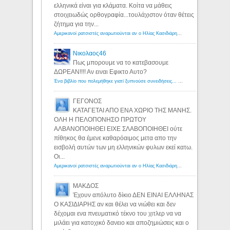
ελληνικά είναι για κλάματα. Κοίτα να μάθεις
στοιχειωδώς ορθογραφία...τουλάχιστον όταν θέτεις
ζήτημα για την...
Αμερικανοί ρατσιστές αναρωτιούνται αν ο Ηλίας Κασιδιάρης ανήκει στη λευκή φυλή... - Λόγιος Ερμής
Νικολαος46
Πως μπορουμε να το κατεβασουμε
ΔΩΡΕΑΝ!!!! Αν ειναι Εφικτο Αυτο?
Ένα βιβλίο που πολεμήθηκε γιατί ξυπνούσε συνειδήσεις... - Λόγιος Ερμής | Η γνώση ξεκινάει με την αναζήτηση...
ΓΕΓΟΝΟΣ
ΚΑΤΑΓΕΤΑΙ ΑΠΟ ΕΝΑ ΧΩΡΙΟ ΤΗΣ ΜΑΝΗΣ.
ΟΛΗ Η ΠΕΛΟΠΟΝΗΣΟ ΠΡΩΤΟΥ
ΑΛΒΑΝΟΠΟΙΗΘΕΙ ΕΙΧΕ ΣΛΑΒΟΠΟΙΗΘΕΙ ούτε
πίθηκος θα έμενε καθαρόαιμος μετα απο την
εισβολή αυτών των μη ελληνικών φυλων εκεί κατω.
Οι...
Αμερικανοί ρατσιστές αναρωτιούνται αν ο Ηλίας Κασιδιάρης ανήκει στη λευκή φυλή... - Λόγιος Ερμής
ΜΑΚΔΟΣ
Έχουν απόλυτο δίκιο ΔΕΝ ΕΙΝΑΙ ΕΛΛΗΝΑΣ
Ο ΚΑΣΙΔΙΑΡΗΣ αν και θέλει να νιώθει και δεν
δέχομαι ενα πνευματικό τέκνο του χιτλερ να να
μιλάει για κατοχικό δανειο και αποζημιώσεις και ο