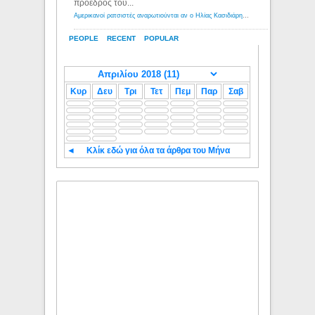
πρόεδρος του...
Αμερικανοί ρατσιστές αναρωτιούνται αν ο Ηλίας Κασιδιάρης ανήκει στη λευκή φυλή... - Λόγιος Ερμής
PEOPLE
RECENT
POPULAR
Κυρ
Δευ
Τρι
Τετ
Πεμ
Παρ
Σαβ
◄
Κλίκ εδώ για όλα τα άρθρα του Μήνα