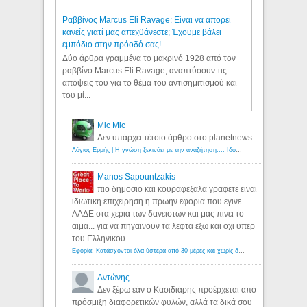
Ραββίνος Marcus Eli Ravage: Είναι να απορεί
κανείς γιατί μας απεχθάνεστε; Έχουμε βάλει
εμπόδιο στην πρόοδό σας!
Δύο άρθρα γραμμένα το μακρινό 1928 από τον
ραββίνο Marcus Eli Ravage, αναπτύσουν τις
απόψεις του για το θέμα του αντισημιτισμού και
του μί...
Mic Mic
Δεν υπάρχει τέτοιο άρθρο στο planetnews
Λόγιος Ερμής | Η γνώση ξεκινάει με την αναζήτηση...: Ιδού οι 18 που χρωστούν 11 δις ευρώ!
Manos Sapountzakis
πιο δημοσιο και κουραφεξαλα γραφετε ειναι
ιδιωτικη επιχειρηση η πρωην εφορια που εγινε
ΑΑΔΕ στα χερια των δανειστων και μας πινει το
αιμα... για να πηγαινουν τα λεφτα εξω και οχι υπερ
του Ελληνικου...
Εφορία: Κατάσχονται όλα ύστερα από 30 μέρες και χωρίς δικαστικές αποφάσεις - Λόγιος Ερμής
Αντώνης
Δεν ξέρω εάν ο Κασιδιάρης προέρχεται από
πρόσμιξη διαφορετικών φυλών, αλλά τα δικά σου