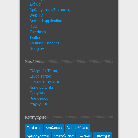
Σχόλια
Αρθρογράφοι/Συντάκτες
Web TV
Android application
RSS
Facebook
Twitter
Youtube Channel
Google+
Συνδέσεις
Ελληνικός Τύπος
Ξένος Τύπος
Φιλικοί Ιστοχώροι
Χρήσιμα Links
Ομογένεια
Ραδιόφωνο
Στηρίζουμε
Κατηγορίες
Featured
Αναλύσεις
Αποκαλύψεις
Αρθρογραφία
Αφιερώματα
Ελλάδα
Επιστήμη