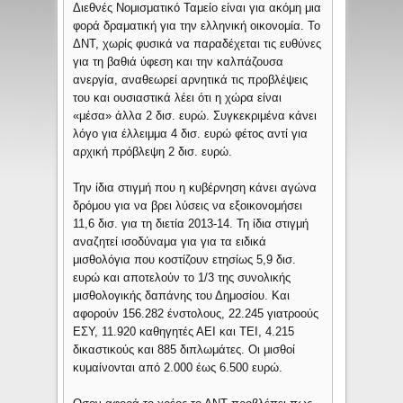
Διεθνές Νομισματικό Ταμείο είναι για ακόμη μια
φορά δραματική για την ελληνική οικονομία. Το
ΔΝΤ, χωρίς φυσικά να παραδέχεται τις ευθύνες
για τη βαθιά ύφεση και την καλπάζουσα
ανεργία, αναθεωρεί αρνητικά τις προβλέψεις
του και ουσιαστικά λέει ότι η χώρα είναι
«μέσα» άλλα 2 δισ. ευρώ. Συγκεκριμένα κάνει
λόγο για έλλειμμα 4 δισ. ευρώ φέτος αντί για
αρχική πρόβλεψη 2 δισ. ευρώ.
Την ίδια στιγμή που η κυβέρνηση κάνει αγώνα
δρόμου για να βρει λύσεις να εξοικονομήσει
11,6 δισ. για τη διετία 2013-14. Τη ίδια στιγμή
αναζητεί ισοδύναμα για για τα ειδικά
μισθολόγια που κοστίζουν ετησίως 5,9 δισ.
ευρώ και αποτελούν το 1/3 της συνολικής
μισθολογικής δαπάνης του Δημοσίου. Και
αφορούν 156.282 ένστολους, 22.245 γιατροούς
ΕΣΥ, 11.920 καθηγητές ΑΕΙ και ΤΕΙ, 4.215
δικαστικούς και 885 διπλωμάτες. Οι μισθοί
κυμαίνονται από 2.000 έως 6.500 ευρώ.