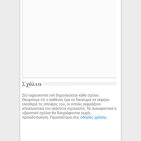
Σχόλια
Στο logiosermis.net δημοσιεύεται κάθε σχόλιο.
Θεωρούμε ότι ο καθένας έχει το δικαίωμα να εκφέρει
ελεύθερα τις απόψεις του, οι οποίες εκφράζουν
αποκλειστικά τον εκάστοτε σχολιαστή. Τα συκοφαντικά ή
υβριστικά σχόλια θα διαγράφονται χωρίς
προειδοποίηση. Περισσότερα στις
οδηγίες χρήσης
.