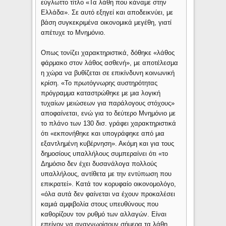
εύγλωττο τίτλο «Τα λάθη που κάναμε στην
Ελλάδα». Σε αυτό εξηγεί και αποδεικνύει, με
βάση συγκεκριμένα οικονομικά μεγέθη, γιατί
απέτυχε το Μνημόνιο.
Οπως τονίζει χαρακτηριστικά, δόθηκε «λάθος
φάρμακο στον λάθος ασθενή», με αποτέλεσμα
η χώρα να βυθίζεται σε επικίνδυνη κοινωνική
κρίση. «Το πρωτόγνωρης αυστηρότητας
πρόγραμμα καταστρώθηκε με μια λογική
τυχαίων μειώσεων για παράλογους στόχους»
αποφαίνεται, ενώ για το δεύτερο Μνημόνιο με
το πλάνο των 130 δισ. γράφει χαρακτηριστικά
ότι «εκπονήθηκε και υπογράφηκε από μια
εξαντλημένη κυβέρνηση». Ακόμη και για τους
δημοσίους υπαλλήλους συμπεραίνει ότι «το
Δημόσιο δεν έχει δυσανάλογα πολλούς
υπαλλήλους, αντίθετα με την εντύπωση που
επικρατεί». Κατά τον κορυφαίο οικονομολόγο,
«όλα αυτά δεν φαίνεται να έχουν προκαλέσει
καμιά αμφιβολία στους υπευθύνους που
καθορίζουν τον ρυθμό των αλλαγών. Είναι
επείγον να αναγνωρίσουν σήμερα τα λάθη