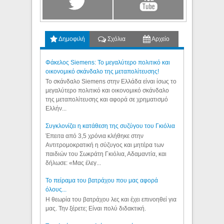
Δημοφιλή
Σχόλια
Αρχείο
Φάκελος Siemens: Το μεγαλύτερο πολιτικό και
οικονομικό σκάνδαλο της μεταπολίτευσης!
Το σκάνδαλο Siemens στην Ελλάδα είναι ίσως το
μεγαλύτερο πολιτικό και οικονομικό σκάνδαλο
της μεταπολίτευσης και αφορά σε χρηματισμό
Ελλήν...
Συγκλονίζει η κατάθεση της συζύγου του Γκιόλια
Έπειτα από 3,5 χρόνια κλήθηκε στην
Αντιτρομοκρατική η σύζυγος και μητέρα των
παιδιών του Σωκράτη Γκιόλια, Αδαμαντία, και
δήλωσε: «Μας έλεγ...
Το πείραμα του βατράχου που μας αφορά
όλους...
Η θεωρία του βατράχου λες και έχει επινοηθεί για
μας. Την ξέρετε; Είναι πολύ διδακτική.