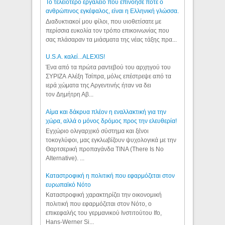
Το τελειότερο εργαλείο που επινόησε ποτε ο
ανθρώπινος εγκέφαλος, είναι η Ελληνική γλώσσα.
Διαδυκτιακοί μου φίλοι, που υιοθετίσατε με
περίσσια ευκολία τον τρόπο επικοινωνίας που
σας πλάσαραν τα μιάσματα της νέας τάξης πρα...
U.S.A. καλεί...ALEXIS!
Ένα από τα πρώτα ραντεβού του αρχηγού του
ΣΥΡΙΖΑ Αλέξη Τσίπρα, μόλις επέστρεψε από τα
ιερά χώματα της Αργεντινής ήταν να δει
τον Δημήτρη Αβ...
Αίμα και δάκρυα πλέον η εναλλακτική για την
χώρα, αλλά ο μόνος δρόμος προς την ελευθερία!
Εγχώριο ολιγαρχικό σύστημα και ξένοι
τοκογλύφοι, μας εγκλωβίζουν ψυχολογικά με την
Θαρτσερική προπαγάνδα TINA (There Is No
Alternative). ...
Καταστροφική η πολιτική που εφαρμόζεται στον
ευρωπαϊκό Νότο
Καταστροφική χαρακτηρίζει την οικονομική
πολιτική που εφαρμόζεται στον Νότο, ο
επικεφαλής του γερμανικού Ινστιτούτου Ifo,
Hans-Werner Si...