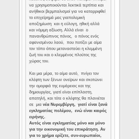
να χρησιμοποιούνται λεκτικά τερτίπια και
ανήθικοι βερμπαλισμοί για να καταρριφθεί
το επιχείρημά μας γιαπολεμική
αποζημίωση και η εύλογη, ηθική αλλά
και νόμιμη αξίωση. Αλλά είναι ο
πανανθρώπινος πόνος, ο πόνος ενός
αφανισμένου λαού, που ποτίζει με αίμα
τον τόπο όπου μεταναστεύει η κλεμμένη
ζωή του και ο κλεμμένος πλούτος της
χώρας του.
Και μια μέρα, το αίμα αυτό, πνίγει τον
κλέφτη των ξένων ονείρων και σκοτώνει
την ομορφιά της ευμάρειας και της
δημιουργίας, γιατί είναι επίπλαστη,
απατηλή, και τότε ο κλέφτης θα πλανιέται
σε μια
νέα Νυρεμβέργη, γιατί είναι ξανά
εγκληματίας πολέμου, ενώ είναι καιρός
ειρήνης.
Αυτός είναι εγκληματίας μόνο και μόνο
για την οικονομική του επικράτηση. Αν
για το χρήμα ερίζετε, συν-ευρωπαίοι,