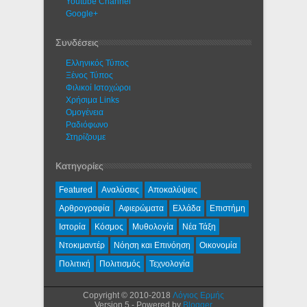
Youtube Channel
Google+
Συνδέσεις
Ελληνικός Τύπος
Ξένος Τύπος
Φιλικοί Ιστοχώροι
Χρήσιμα Links
Ομογένεια
Ραδιόφωνο
Στηρίζουμε
Κατηγορίες
Featured
Αναλύσεις
Αποκαλύψεις
Αρθρογραφία
Αφιερώματα
Ελλάδα
Επιστήμη
Ιστορία
Κόσμος
Μυθολογία
Νέα Τάξη
Ντοκιμαντέρ
Νόηση και Επινόηση
Οικονομία
Πολιτική
Πολιτισμός
Τεχνολογία
Copyright © 2010-2018
Λόγιος Ερμής
Version 5 - Powered by
Blogger