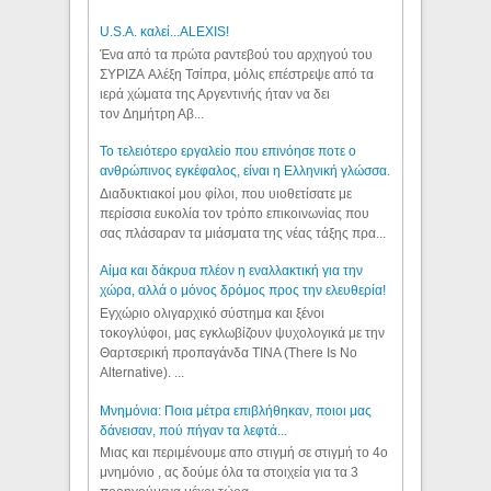
U.S.A. καλεί...ALEXIS!
Ένα από τα πρώτα ραντεβού του αρχηγού του
ΣΥΡΙΖΑ Αλέξη Τσίπρα, μόλις επέστρεψε από τα
ιερά χώματα της Αργεντινής ήταν να δει
τον Δημήτρη Αβ...
Το τελειότερο εργαλείο που επινόησε ποτε ο
ανθρώπινος εγκέφαλος, είναι η Ελληνική γλώσσα.
Διαδυκτιακοί μου φίλοι, που υιοθετίσατε με
περίσσια ευκολία τον τρόπο επικοινωνίας που
σας πλάσαραν τα μιάσματα της νέας τάξης πρα...
Αίμα και δάκρυα πλέον η εναλλακτική για την
χώρα, αλλά ο μόνος δρόμος προς την ελευθερία!
Εγχώριο ολιγαρχικό σύστημα και ξένοι
τοκογλύφοι, μας εγκλωβίζουν ψυχολογικά με την
Θαρτσερική προπαγάνδα TINA (There Is No
Alternative). ...
Μνημόνια: Ποια μέτρα επιβλήθηκαν, ποιοι μας
δάνεισαν, πού πήγαν τα λεφτά...
Μιας και περιμένουμε απο στιγμή σε στιγμή το 4ο
μνημόνιο , ας δούμε όλα τα στοιχεία για τα 3