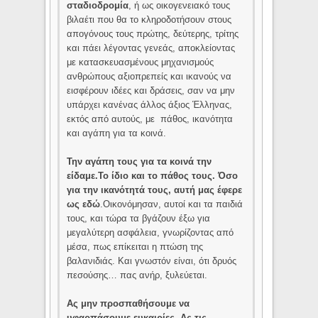
σταδιοδρομία
, ή ως οικογενειακό τους
βιλαέτι που θα το κληροδοτήσουν στους
απογόνους τους πρώτης, δεύτερης, τρίτης
και πάει λέγοντας γενεάς, αποκλείοντας
με κατασκευασμένους μηχανισμούς
ανθρώπους αξιοπρεπείς και ικανούς να
εισφέρουν ιδέες και δράσεις, σαν να μην
υπάρχει κανένας άλλος άξιος Έλληνας,
εκτός από αυτούς, με πάθος, ικανότητα
και αγάπη για τα κοινά.
Την αγάπη τους για τα κοινά την
είδαμε.Το ίδιο και το πάθος τους. Όσο
για την ικανότητά τους, αυτή μας έφερε
ως εδώ
.Οικονόμησαν, αυτοί και τα παιδιά
τους, και τώρα τα βγάζουν έξω για
μεγαλύτερη ασφάλεια, γνωρίζοντας από
μέσα, πως επίκειται η πτώση της
βαλανιδιάς. Και γνωστόν είναι, ότι δρυός
πεσούσης… πας ανήρ, ξυλεύεται.
Ας μην προσπαθήσουμε να
υφαρπάσουμε ευκαιρίες. Ας τις