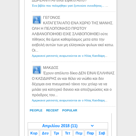
ΔΩΡΕΑΝ!!!! Αν ειναι Εφικτο Αυτο?
Ένα βιβλίο που πολεμήθηκε γιατί ξυπνούσε συνειδήσεις... - Λόγιος Ερμής | Η γνώση ξεκινάει με την αναζήτηση...
ΓΕΓΟΝΟΣ
ΚΑΤΑΓΕΤΑΙ ΑΠΟ ΕΝΑ ΧΩΡΙΟ ΤΗΣ ΜΑΝΗΣ.
ΟΛΗ Η ΠΕΛΟΠΟΝΗΣΟ ΠΡΩΤΟΥ
ΑΛΒΑΝΟΠΟΙΗΘΕΙ ΕΙΧΕ ΣΛΑΒΟΠΟΙΗΘΕΙ ούτε
πίθηκος θα έμενε καθαρόαιμος μετα απο την
εισβολή αυτών των μη ελληνικών φυλων εκεί κατω.
Οι...
Αμερικανοί ρατσιστές αναρωτιούνται αν ο Ηλίας Κασιδιάρης ανήκει στη λευκή φυλή... - Λόγιος Ερμής
ΜΑΚΔΟΣ
Έχουν απόλυτο δίκιο ΔΕΝ ΕΙΝΑΙ ΕΛΛΗΝΑΣ
Ο ΚΑΣΙΔΙΑΡΗΣ αν και θέλει να νιώθει και δεν
δέχομαι ενα πνευματικό τέκνο του χιτλερ να να
μιλάει για κατοχικό δανειο και αποζημιώσεις και ο
πρόεδρος του...
Αμερικανοί ρατσιστές αναρωτιούνται αν ο Ηλίας Κασιδιάρης ανήκει στη λευκή φυλή... - Λόγιος Ερμής
PEOPLE
RECENT
POPULAR
Κυρ
Δευ
Τρι
Τετ
Πεμ
Παρ
Σαβ