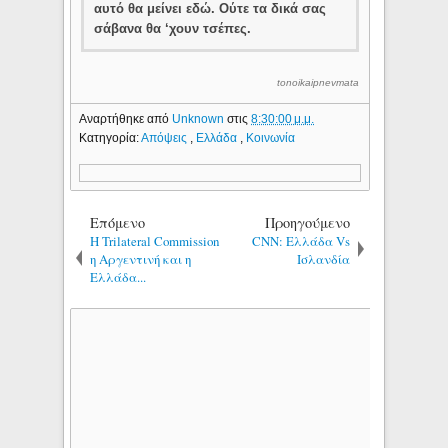
αυτό θα μείνει εδώ. Ούτε τα δικά σας
σάβανα θα ‘χουν τσέπες.
tonoikaipnevmata
Αναρτήθηκε από
Unknown
στις
8:30:00 μ.μ.
Κατηγορία:
Απόψεις
,
Ελλάδα
,
Κοινωνία
Επόμενο
Προηγούμενο
Η Trilateral Commission
CNN: Ελλάδα Vs
η Αργεντινή και η
Ισλανδία
Ελλάδα...