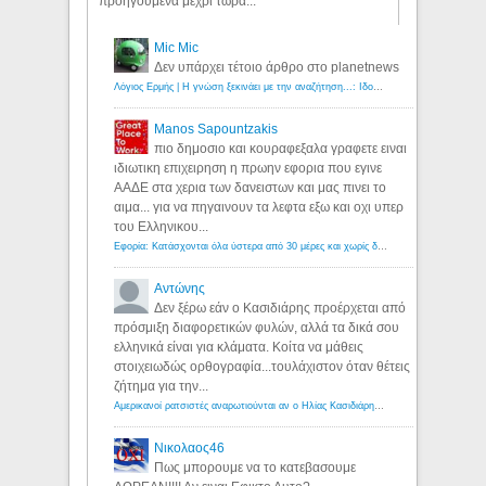
προηγούμενα μέχρι τώρα...
Mic Mic
Δεν υπάρχει τέτοιο άρθρο στο planetnews
Λόγιος Ερμής | Η γνώση ξεκινάει με την αναζήτηση...: Ιδού οι 18 που χρωστούν 11 δις ευρώ!
Manos Sapountzakis
πιο δημοσιο και κουραφεξαλα γραφετε ειναι
ιδιωτικη επιχειρηση η πρωην εφορια που εγινε
ΑΑΔΕ στα χερια των δανειστων και μας πινει το
αιμα... για να πηγαινουν τα λεφτα εξω και οχι υπερ
του Ελληνικου...
Εφορία: Κατάσχονται όλα ύστερα από 30 μέρες και χωρίς δικαστικές αποφάσεις - Λόγιος Ερμής
Αντώνης
Δεν ξέρω εάν ο Κασιδιάρης προέρχεται από
πρόσμιξη διαφορετικών φυλών, αλλά τα δικά σου
ελληνικά είναι για κλάματα. Κοίτα να μάθεις
στοιχειωδώς ορθογραφία...τουλάχιστον όταν θέτεις
ζήτημα για την...
Αμερικανοί ρατσιστές αναρωτιούνται αν ο Ηλίας Κασιδιάρης ανήκει στη λευκή φυλή... - Λόγιος Ερμής
Νικολαος46
Πως μπορουμε να το κατεβασουμε