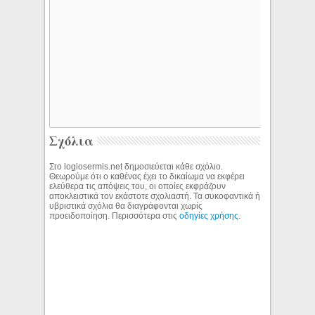
Σχόλια
Στο logiosermis.net δημοσιεύεται κάθε σχόλιο.
Θεωρούμε ότι ο καθένας έχει το δικαίωμα να εκφέρει
ελεύθερα τις απόψεις του, οι οποίες εκφράζουν
αποκλειστικά τον εκάστοτε σχολιαστή. Τα συκοφαντικά ή
υβριστικά σχόλια θα διαγράφονται χωρίς
προειδοποίηση. Περισσότερα στις
οδηγίες χρήσης
.