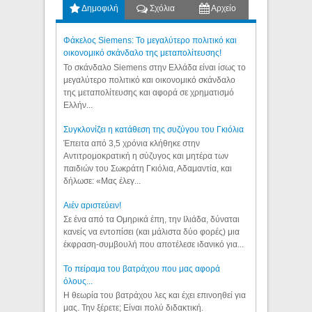
Δημοφιλή
Σχόλια
Αρχείο
Φάκελος Siemens: Το μεγαλύτερο πολιτικό και
οικονομικό σκάνδαλο της μεταπολίτευσης!
Το σκάνδαλο Siemens στην Ελλάδα είναι ίσως το
μεγαλύτερο πολιτικό και οικονομικό σκάνδαλο
της μεταπολίτευσης και αφορά σε χρηματισμό
Ελλήν...
Συγκλονίζει η κατάθεση της συζύγου του Γκιόλια
Έπειτα από 3,5 χρόνια κλήθηκε στην
Αντιτρομοκρατική η σύζυγος και μητέρα των
παιδιών του Σωκράτη Γκιόλια, Αδαμαντία, και
δήλωσε: «Μας έλεγ...
Aιέν αριστεύειν!
Σε ένα από τα Ομηρικά έπη, την Ιλιάδα, δύναται
κανείς να εντοπίσει (και μάλιστα δύο φορές) μια
έκφραση-συμβουλή που αποτέλεσε ιδανικό για...
Το πείραμα του βατράχου που μας αφορά
όλους...
Η θεωρία του βατράχου λες και έχει επινοηθεί για
μας. Την ξέρετε; Είναι πολύ διδακτική.