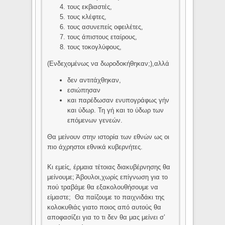
τους εκβιαστές,
τους κλέφτες,
τους ασυνεπείς οφειλέτες,
τους άπιστους εταίρους,
τους τοκογλύφους,
(Ενδεχομένως να δωροδοκήθηκαν;),αλλά
δεν αντιτάχθηκαν,
εσιώπησαν
και παρέδωσαν ενυπογράφως γήν
και ύδωρ. Τη γή και το ύδωρ των
επόμενων γενεών.
Θα μείνουν στην ιστορία των εθνών ως οι
πιο άχρηστοι εθνικά κυβερνήτες.
Κι εμείς, έρμαια τέτοιας διακυβέρνησης θα
μείνουμε; Άβουλοι,χωρίς επίγνωση για το
πού τραβάμε θα εξακολουθήσουμε να
είμαστε; Θα παίζουμε το παιχνιδάκι της
κολοκυθιάς γιατο ποιος από αυτούς θα
αποφασίζει για το τι δεν θα μας μείνει σ’