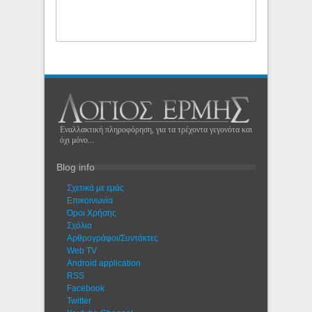
Εναλλακτική πληροφόρηση, για τα τρέχοντα γεγονότα και
όχι μόνο...
Blog info
Σχετικά με εμάς
Eπικοινωνία
Όροι Χρήσης
Σχόλια
Αρθρογράφοι/Συντάκτες
Web TV
Android application
RSS
Facebook
Twitter