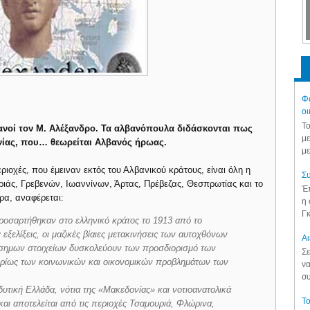
Φά
οι
Το
βανοί τον Μ. Αλέξανδρο. Τα αλβανόπουλα διδάσκονται πως
με
ονίας, που… θεωρείται Αλβανός ήρωας.
με
ιοχές, που έμειναν εκτός του Αλβανικού κράτους, είναι όλη η
Συ
ριάς, Γρεβενών, Ιωαννίνων, Άρτας, Πρέβεζας, Θεσπρωτίας και το
Έπ
ρα, αναφέρεται:
η 
Γκ
ροσαρτήθηκαν στο ελληνικό κράτος το 1913 από το
εξελίξεις, οι μαζικές βίαιες μετακινήσεις των αυτοχθόνων
Aι
ίσημων στοιχείων δυσκολεύουν των προσδιορισμό των
Σε
υρίως των κοινωνικών και οικονομικών προβλημάτων των
να
συ
δυτική Ελλάδα, νότια της «Μακεδονίας» και νοτιοανατολικά
Το
και αποτελείται από τις περιοχές Τσαμουριά, Φλώρινα,