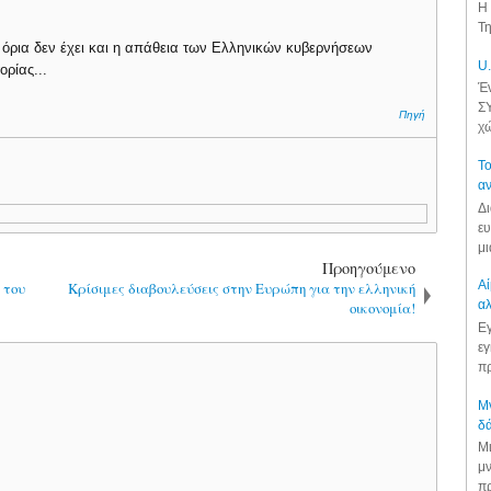
Η 
Τη
ς όρια δεν έχει και η απάθεια των Ελληνικών κυβερνήσεων
U.
ρίας...
Έν
ΣΥ
Πηγή
χώ
Το
αν
Δι
ευ
μι
Προηγούμενο
Αί
 του
Κρίσιμες διαβουλεύσεις στην Ευρώπη για την ελληνική
αλ
οικονομία!
Εγ
εγ
πρ
Μν
δά
Μι
μν
πρ