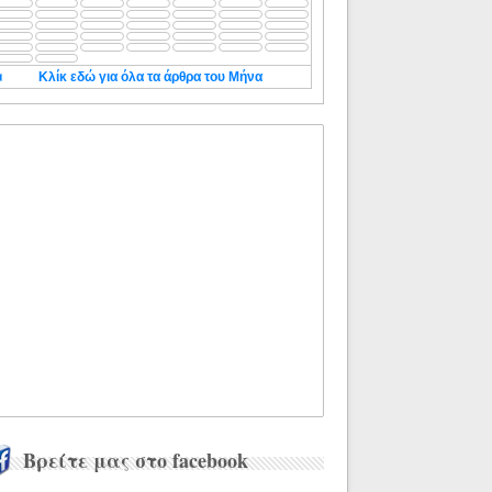
◄
Κλίκ εδώ για όλα τα άρθρα του Μήνα
Βρείτε μας στο facebook