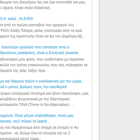
θεωρία του βατράχου λες και έχει επινοηθεί για μας.
ν ξέρετε; Είναι πολύ διδακτική.
S.A. καλεί...ALEXIS!
α από τα πρώτα ραντεβού του αρχηγού του
ΡΙΖΑ Αλέξη Τσίπρα, μόλις επέστρεψε από τα ιερά
ματα της Αργεντινής ήταν να δει τον Δημήτρη Αβ...
 τελειότερο εργαλείο που επινόησε ποτε ο
θρώπινος εγκέφαλος, είναι η Ελληνική γλώσσα.
αδυκτιακοί μου φίλοι, που υιοθετίσατε με περίσσια
κολία τον τρόπο επικοινωνίας που σας πλάσαραν τα
άσματα της νέας τάξης πρα...
μα και δάκρυα πλέον η εναλλακτική για την χώρα,
λά ο μόνος δρόμος προς την ελευθερία!
χώριο ολιγαρχικό σύστημα και ξένοι τοκογλύφοι, μας
κλωβίζουν ψυχολογικά με την Θαρτσερική
οπαγάνδα TINA (There Is No Alternative). ...
ημόνια: Ποια μέτρα επιβλήθηκαν, ποιοι μας
νεισαν, πού πήγαν τα λεφτά...
ας και περιμένουμε απο στιγμή σε στιγμή το 4ο
ημόνιο , ας δούμε όλα τα στοιχεία για τα 3
οηγούμενα μέχρι τώρα...