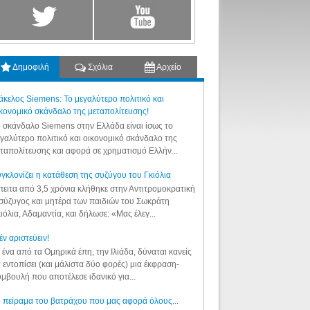
Δημοφιλή
Σχόλια
Αρχείο
κελος Siemens: Το μεγαλύτερο πολιτικό και
κονομικό σκάνδαλο της μεταπολίτευσης!
 σκάνδαλο Siemens στην Ελλάδα είναι ίσως το
γαλύτερο πολιτικό και οικονομικό σκάνδαλο της
ταπολίτευσης και αφορά σε χρηματισμό Ελλήν...
γκλονίζει η κατάθεση της συζύγου του Γκιόλια
ειτα από 3,5 χρόνια κλήθηκε στην Αντιτρομοκρατική
σύζυγος και μητέρα των παιδιών του Σωκράτη
ιόλια, Αδαμαντία, και δήλωσε: «Μας έλεγ...
έν αριστεύειν!
 ένα από τα Ομηρικά έπη, την Ιλιάδα, δύναται κανείς
 εντοπίσει (και μάλιστα δύο φορές) μια έκφραση-
μβουλή που αποτέλεσε ιδανικό για...
 πείραμα του βατράχου που μας αφορά όλους...