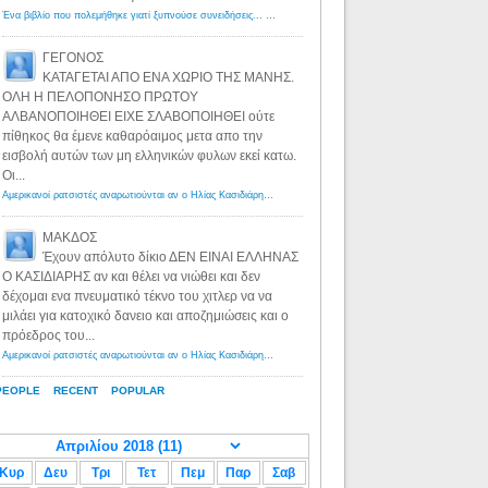
Ένα βιβλίο που πολεμήθηκε γιατί ξυπνούσε συνειδήσεις... - Λόγιος Ερμής | Η γνώση ξεκινάει με την αναζήτηση...
ΓΕΓΟΝΟΣ
ΚΑΤΑΓΕΤΑΙ ΑΠΟ ΕΝΑ ΧΩΡΙΟ ΤΗΣ ΜΑΝΗΣ.
ΟΛΗ Η ΠΕΛΟΠΟΝΗΣΟ ΠΡΩΤΟΥ
ΑΛΒΑΝΟΠΟΙΗΘΕΙ ΕΙΧΕ ΣΛΑΒΟΠΟΙΗΘΕΙ ούτε
πίθηκος θα έμενε καθαρόαιμος μετα απο την
εισβολή αυτών των μη ελληνικών φυλων εκεί κατω.
Οι...
Αμερικανοί ρατσιστές αναρωτιούνται αν ο Ηλίας Κασιδιάρης ανήκει στη λευκή φυλή... - Λόγιος Ερμής
·
8 yea
ΜΑΚΔΟΣ
Έχουν απόλυτο δίκιο ΔΕΝ ΕΙΝΑΙ ΕΛΛΗΝΑΣ
Ο ΚΑΣΙΔΙΑΡΗΣ αν και θέλει να νιώθει και δεν
δέχομαι ενα πνευματικό τέκνο του χιτλερ να να
μιλάει για κατοχικό δανειο και αποζημιώσεις και ο
πρόεδρος του...
Αμερικανοί ρατσιστές αναρωτιούνται αν ο Ηλίας Κασιδιάρης ανήκει στη λευκή φυλή... - Λόγιος Ερμής
·
8 yea
PEOPLE
RECENT
POPULAR
Κυρ
Δευ
Τρι
Τετ
Πεμ
Παρ
Σαβ