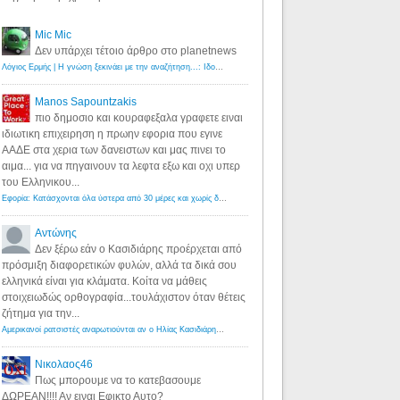
Mic Mic
Δεν υπάρχει τέτοιο άρθρο στο planetnews
Λόγιος Ερμής | Η γνώση ξεκινάει με την αναζήτηση...: Ιδού οι 18 που χρωστούν 11 δις ευρώ!
·
6 years ago
Manos Sapountzakis
πιο δημοσιο και κουραφεξαλα γραφετε ειναι
ιδιωτικη επιχειρηση η πρωην εφορια που εγινε
ΑΑΔΕ στα χερια των δανειστων και μας πινει το
αιμα... για να πηγαινουν τα λεφτα εξω και οχι υπερ
του Ελληνικου...
Εφορία: Κατάσχονται όλα ύστερα από 30 μέρες και χωρίς δικαστικές αποφάσεις - Λόγιος Ερμής
·
6 years ag
Αντώνης
Δεν ξέρω εάν ο Κασιδιάρης προέρχεται από
πρόσμιξη διαφορετικών φυλών, αλλά τα δικά σου
ελληνικά είναι για κλάματα. Κοίτα να μάθεις
στοιχειωδώς ορθογραφία...τουλάχιστον όταν θέτεις
ζήτημα για την...
Αμερικανοί ρατσιστές αναρωτιούνται αν ο Ηλίας Κασιδιάρης ανήκει στη λευκή φυλή... - Λόγιος Ερμής
·
7 yea
Νικολαος46
Πως μπορουμε να το κατεβασουμε
ΔΩΡΕΑΝ!!!! Αν ειναι Εφικτο Αυτο?