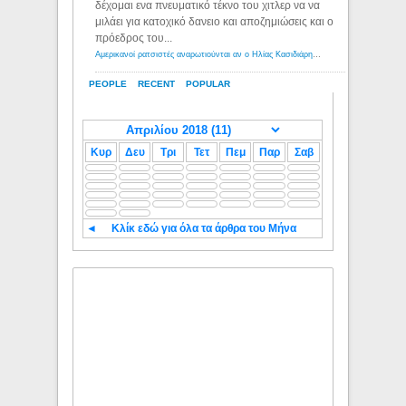
δέχομαι ενα πνευματικό τέκνο του χιτλερ να να
μιλάει για κατοχικό δανειο και αποζημιώσεις και ο
πρόεδρος του...
Αμερικανοί ρατσιστές αναρωτιούνται αν ο Ηλίας Κασιδιάρης ανήκει στη λευκή φυλή... - Λόγιος Ερμής
PEOPLE
RECENT
POPULAR
Κυρ
Δευ
Τρι
Τετ
Πεμ
Παρ
Σαβ
◄
Κλίκ εδώ για όλα τα άρθρα του Μήνα