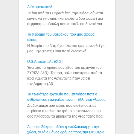
Aιέν αριστεύειν!
Σε ένα από τα Ομηρικά έπη, την Ιλιάδα, δύναται
κανείς να εντοπίσει (και μάλιστα δύο φορές) μια
έκφραση-συμβουλή που αποτέλεσε ιδανικό για...
Το πείραμα του βατράχου που μας αφορά
όλους...
Η θεωρία του βατράχου λες και έχει επινοηθεί για
μας. Την ξέρετε; Είναι πολύ διδακτική.
U.S.A. καλεί...ALEXIS!
Ένα από τα πρώτα ραντεβού του αρχηγού του
ΣΥΡΙΖΑ Αλέξη Τσίπρα, μόλις επέστρεψε από τα
ιερά χώματα της Αργεντινής ήταν να δει
τον Δημήτρη Αβ...
Το τελειότερο εργαλείο που επινόησε ποτε ο
ανθρώπινος εγκέφαλος, είναι η Ελληνική γλώσσα.
Διαδυκτιακοί μου φίλοι, που υιοθετίσατε με
περίσσια ευκολία τον τρόπο επικοινωνίας που
σας πλάσαραν τα μιάσματα της νέας τάξης πρα...
Αίμα και δάκρυα πλέον η εναλλακτική για την
χώρα, αλλά ο μόνος δρόμος προς την ελευθερία!