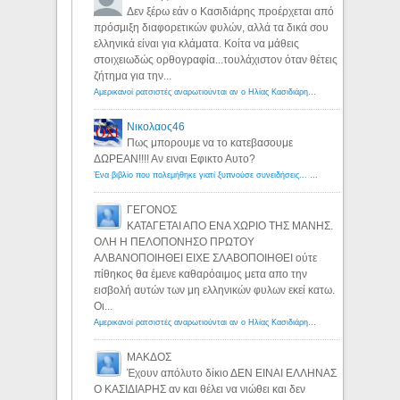
Δεν ξέρω εάν ο Κασιδιάρης προέρχεται από
πρόσμιξη διαφορετικών φυλών, αλλά τα δικά σου
ελληνικά είναι για κλάματα. Κοίτα να μάθεις
στοιχειωδώς ορθογραφία...τουλάχιστον όταν θέτεις
ζήτημα για την...
Αμερικανοί ρατσιστές αναρωτιούνται αν ο Ηλίας Κασιδιάρης ανήκει στη λευκή φυλή... - Λόγιος Ερμής
Νικολαος46
Πως μπορουμε να το κατεβασουμε
ΔΩΡΕΑΝ!!!! Αν ειναι Εφικτο Αυτο?
Ένα βιβλίο που πολεμήθηκε γιατί ξυπνούσε συνειδήσεις... - Λόγιος Ερμής | Η γνώση ξεκινάει με την αναζήτηση...
ΓΕΓΟΝΟΣ
ΚΑΤΑΓΕΤΑΙ ΑΠΟ ΕΝΑ ΧΩΡΙΟ ΤΗΣ ΜΑΝΗΣ.
ΟΛΗ Η ΠΕΛΟΠΟΝΗΣΟ ΠΡΩΤΟΥ
ΑΛΒΑΝΟΠΟΙΗΘΕΙ ΕΙΧΕ ΣΛΑΒΟΠΟΙΗΘΕΙ ούτε
πίθηκος θα έμενε καθαρόαιμος μετα απο την
εισβολή αυτών των μη ελληνικών φυλων εκεί κατω.
Οι...
Αμερικανοί ρατσιστές αναρωτιούνται αν ο Ηλίας Κασιδιάρης ανήκει στη λευκή φυλή... - Λόγιος Ερμής
ΜΑΚΔΟΣ
Έχουν απόλυτο δίκιο ΔΕΝ ΕΙΝΑΙ ΕΛΛΗΝΑΣ
Ο ΚΑΣΙΔΙΑΡΗΣ αν και θέλει να νιώθει και δεν