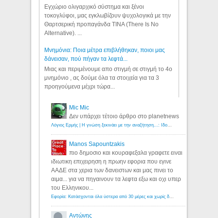
Εγχώριο ολιγαρχικό σύστημα και ξένοι
τοκογλύφοι, μας εγκλωβίζουν ψυχολογικά με την
Θαρτσερική προπαγάνδα TINA (There Is No
Alternative). ...
Μνημόνια: Ποια μέτρα επιβλήθηκαν, ποιοι μας
δάνεισαν, πού πήγαν τα λεφτά...
Μιας και περιμένουμε απο στιγμή σε στιγμή το 4ο
μνημόνιο , ας δούμε όλα τα στοιχεία για τα 3
προηγούμενα μέχρι τώρα...
Mic Mic
Δεν υπάρχει τέτοιο άρθρο στο planetnews
Λόγιος Ερμής | Η γνώση ξεκινάει με την αναζήτηση...: Ιδού οι 18 που χρωστούν 11 δις ευρώ!
Manos Sapountzakis
πιο δημοσιο και κουραφεξαλα γραφετε ειναι
ιδιωτικη επιχειρηση η πρωην εφορια που εγινε
ΑΑΔΕ στα χερια των δανειστων και μας πινει το
αιμα... για να πηγαινουν τα λεφτα εξω και οχι υπερ
του Ελληνικου...
Εφορία: Κατάσχονται όλα ύστερα από 30 μέρες και χωρίς δικαστικές αποφάσεις - Λόγιος Ερμής
Αντώνης