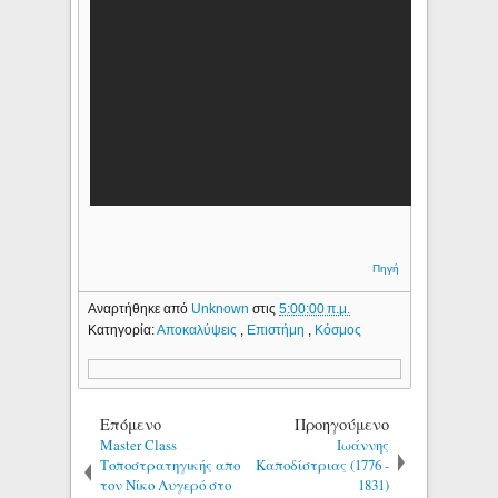
Πηγή
Αναρτήθηκε από
Unknown
στις
5:00:00 π.μ.
Κατηγορία:
Αποκαλύψεις
,
Επιστήμη
,
Κόσμος
Επόμενο
Προηγούμενο
Μaster Class
Ιωάννης
Τοποστρατηγικής απο
Καποδίστριας (1776 -
τον Νίκο Λυγερό στο
1831)