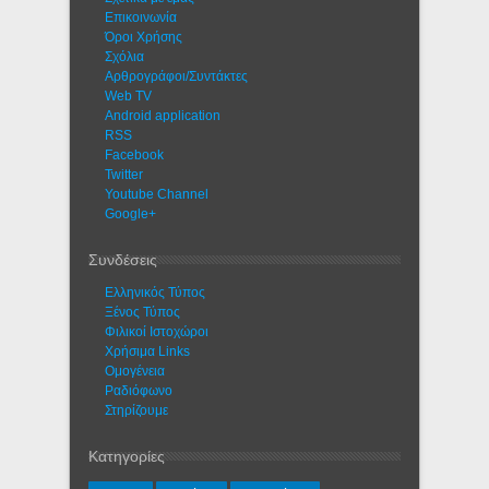
Eπικοινωνία
Όροι Χρήσης
Σχόλια
Αρθρογράφοι/Συντάκτες
Web TV
Android application
RSS
Facebook
Twitter
Youtube Channel
Google+
Συνδέσεις
Ελληνικός Τύπος
Ξένος Τύπος
Φιλικοί Ιστοχώροι
Χρήσιμα Links
Ομογένεια
Ραδιόφωνο
Στηρίζουμε
Κατηγορίες