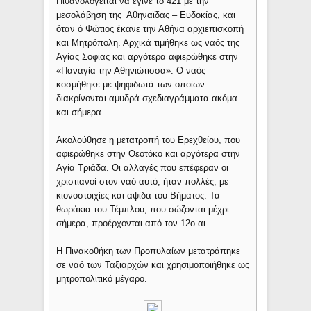
Πιθανολογείται να έγινε το 421 με την
μεσολάβηση της Αθηναϊδας – Ευδοκίας, και
όταν ό Φώτιος έκανε την Αθήνα αρχιεπισκοπή
και Μητρόπολη. Αρχικά τιμήθηκε ως ναός της
Αγίας Σοφίας και αργότερα αφιερώθηκε στην
«Παναγία την Αθηνιώτισσα». Ο ναός
κοσμήθηκε με ψηφιδωτά των οποίων
διακρίνονται αμυδρά σχεδιαγράμματα ακόμα
και σήμερα.
Ακολούθησε η μετατροπή του Ερεχθείου, που
αφιερώθηκε στην Θεοτόκο και αργότερα στην
Αγία Τριάδα. Οι αλλαγές που επέφεραν οι
χριστιανοί στον ναό αυτό, ήταν πολλές, με
κιονοστοιχίες και αψίδα του Βήματος. Τα
θωράκια του Τέμπλου, που σώζονται μέχρι
σήμερα, προέρχονται από τον 12ο αι.
Η Πινακοθήκη των Προπυλαίων μετατράπηκε
σε ναό των Ταξιαρχών και χρησιμοποιήθηκε ως
μητροπολιτικό μέγαρο.