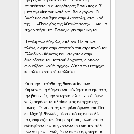
την βυζαντινή επικράτεια. Το 1018 την
επισκέπτεται ο αυτοκράτορας Βασίλειος ο Β΄
μετά την νίκη του κατά των Βουλγάρων. Ο
Βασίλειος ανέβηκε στην Ακρόπολη, στον ναό
της….. «Παναγίας της Αθηνιώτισσας» … για να
ευχαριστήσει την Παναγία για την νίκη του.
Η πόλη των Αθηνών, από τον 11ο αι. και
πλέον, ανήκε στην εποπτεία του στρατηγού του
Ελλαδικού θέματος και υπαγόταν στην
δικαιοδοσία του τοπικού άρχοντα, ο οποίος
ονομαζόταν «αθήναρχος». Δίπλα του υπήρχαν
και άλλοι κρατικοί υπάλληλοι.
Κατά την περίοδο της δυναστείας των
Κομνηνών, η Αθήνα αναπτύχθηκε στο εμπόριο,
την βιοτεχνία, την γεωργία κ.λ.π. χωρίς όμως
να ξεπεράσει τα πλαίσια μιας επαρχιακής
πόλης. Ο «ύπατος των φιλοσόφων» του 11ου
αι. Μιχαήλ Ψελλός, μέσα από τις επιστολές
του, εκφράζει τον θαυμασμό του, αλλά και το
ενδιαφέρον των συγχρόνων του για την πόλη
των Αθηνών. Ενώ, έναν αιώνα αργότερα, ο