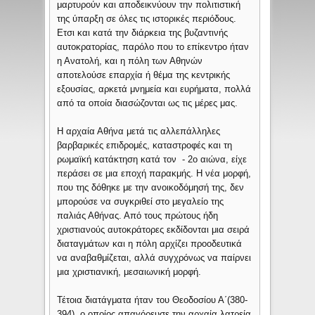
μαρτυρούν και αποδεικνύουν την πολιτιστική
της ύπαρξη σε όλες τις ιστορικές περιόδους.
Ετσι και κατά την διάρκεια της βυζαντινής
αυτοκρατορίας, παρόλο που το επίκεντρο ήταν
η Ανατολή, και η πόλη των Αθηνών
αποτελούσε επαρχία ή θέμα της κεντρικής
εξουσίας, αρκετά μνημεία και ευρήματα, πολλά
από τα οποία διασώζονται ως τις μέρες μας.
Η αρχαία Αθήνα μετά τις αλλεπάλληλες
βαρβαρικές επιδρομές, καταστροφές και τη
ρωμαϊκή κατάκτηση κατά τον - 2ο αιώνα, είχε
περάσει σε μια εποχή παρακμής. Η νέα μορφή,
που της δόθηκε με την ανοικοδόμησή της, δεν
μπορούσε να συγκριθεί στο μεγαλείο της
παλιάς Αθήνας. Από τους πρώτους ήδη
χριστιανούς αυτοκράτορες εκδίδονται μια σειρά
διαταγμάτων και η πόλη αρχίζει προοδευτικά
να αναβαθμίζεται, αλλά συγχρόνως να παίρνει
μια χριστιανική, μεσαιωνική μορφή.
Τέτοια διατάγματα ήταν του Θεοδοσίου Α΄(380-
394), ο οποίος απαγόρευσε την αρχαία λατρεία