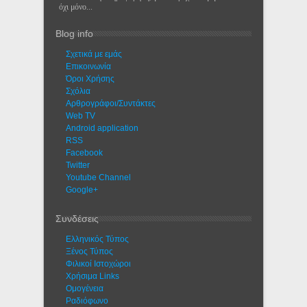
όχι μόνο...
Blog info
Σχετικά με εμάς
Eπικοινωνία
Όροι Χρήσης
Σχόλια
Αρθρογράφοι/Συντάκτες
Web TV
Android application
RSS
Facebook
Twitter
Youtube Channel
Google+
Συνδέσεις
Ελληνικός Τύπος
Ξένος Τύπος
Φιλικοί Ιστοχώροι
Χρήσιμα Links
Ομογένεια
Ραδιόφωνο