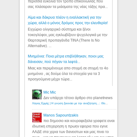
περίσσια ευκολία τον τρόπο επικοινωνίας που
σας πλάσαραν τα μιάσματα της νέας τάξης πρα...
Αίμα και δάκρυα πλέον η εναλλακτική για την
χώρα, αλλά ο μόνος δρόμος προς την ελευθερία!
Εγχώριο ολιγαρχικό σύστημα και ξένοι
τοκογλύφοι, μας εγκλωβίζουν ψυχολογικά με την
Θαρτσερική προπαγάνδα TINA (There Is No
Alternative). ...
Μνημόνια: Ποια μέτρα επιβλήθηκαν, ποιοι μας
δάνεισαν, πού πήγαν τα λεφτά...
Μιας και περιμένουμε απο στιγμή σε στιγμή το 4ο
μνημόνιο , ας δούμε όλα τα στοιχεία για τα 3
προηγούμενα μέχρι τώρα...
Mic Mic
Δεν υπάρχει τέτοιο άρθρο στο planetnews
Λόγιος Ερμής | Η γνώση ξεκινάει με την αναζήτηση...: Ιδού οι 18 που χρωστούν 11 δις ευρώ!
Manos Sapountzakis
πιο δημοσιο και κουραφεξαλα γραφετε ειναι
ιδιωτικη επιχειρηση η πρωην εφορια που εγινε
ΑΑΔΕ στα χερια των δανειστων και μας πινει το