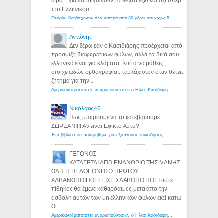
αιμα... για να πηγαινουν τα λεφτα εξω και οχι υπερ
του Ελληνικου...
Εφορία: Κατάσχονται όλα ύστερα από 30 μέρες και χωρίς δικαστικές αποφάσεις - Λόγιος Ερμής
Αντώνης
Δεν ξέρω εάν ο Κασιδιάρης προέρχεται από
πρόσμιξη διαφορετικών φυλών, αλλά τα δικά σου
ελληνικά είναι για κλάματα. Κοίτα να μάθεις
στοιχειωδώς ορθογραφία...τουλάχιστον όταν θέτεις
ζήτημα για την...
Αμερικανοί ρατσιστές αναρωτιούνται αν ο Ηλίας Κασιδιάρης ανήκει στη λευκή φυλή... - Λόγιος Ερμής
Νικολαος46
Πως μπορουμε να το κατεβασουμε
ΔΩΡΕΑΝ!!!! Αν ειναι Εφικτο Αυτο?
Ένα βιβλίο που πολεμήθηκε γιατί ξυπνούσε συνειδήσεις... - Λόγιος Ερμής | Η γνώση ξεκινάει με την αναζήτηση...
ΓΕΓΟΝΟΣ
ΚΑΤΑΓΕΤΑΙ ΑΠΟ ΕΝΑ ΧΩΡΙΟ ΤΗΣ ΜΑΝΗΣ.
ΟΛΗ Η ΠΕΛΟΠΟΝΗΣΟ ΠΡΩΤΟΥ
ΑΛΒΑΝΟΠΟΙΗΘΕΙ ΕΙΧΕ ΣΛΑΒΟΠΟΙΗΘΕΙ ούτε
πίθηκος θα έμενε καθαρόαιμος μετα απο την
εισβολή αυτών των μη ελληνικών φυλων εκεί κατω.
Οι...
Αμερικανοί ρατσιστές αναρωτιούνται αν ο Ηλίας Κασιδιάρης ανήκει στη λευκή φυλή... - Λόγιος Ερμής