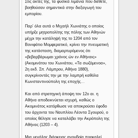
Στις ακτές της, τα φυσικά λιμάνια που διέθετε,
βοηθούσαν σημαντικά στην διεξαγωγή του
εμπορίου.
Παρ’ όλα αυτά ο Μιχαήλ Χωνιάτης ο οποίος
υπήρξε μητροπολίτης της πόλης των Αθηνών
μέχρι την κατάληψή της το 1204 από τον
Βονιφάτιο Μομφερατικό, κρίνει την πνευματική
της κατάσταση, διαμαρτυρόμενος ότι
«βεβαρβάρωμαι χρόνος ών εν Αθήναις»
(Ακομινάτου του Χωνιάτου, «Τα σωζόμενοα»,
2η εκδ. Σπ. Λάμπρου, Αθήνα 1880),
συγκρίνοντάς την με την λαμπρή καθόλα
Κωνσταντινούπολη της εποχής…
Και από στρατηγική άποψη τον 12ο αι. η
Αθήνα αποδεικνύεται ισχυρή, καθώς ο
Ακομινάτος κατόρθωσε να αποκρούσει έφοδο
του άρχοντα του Ναυπλίου Λέοντα Σγουρού, ο
οποίος θέλησε να καταλάβει την Ακρόπολη της
Αθήνας (1203 – 4).
Μια μεγάλης διάρκειας ανομβρία προκαλεί