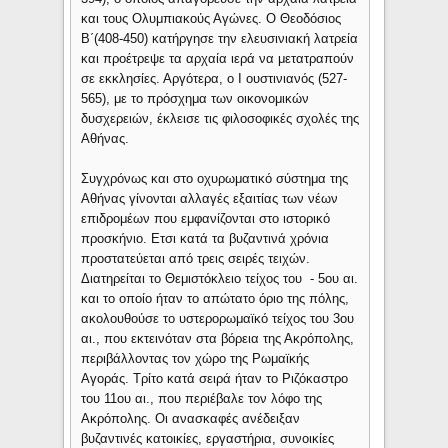
και τους Ολυμπιακούς Αγώνες. Ο Θεοδόσιος
Β΄(408-450) κατήργησε την ελευσινιακή λατρεία
και προέτρεψε τα αρχαία ιερά να μετατραπούν
σε εκκλησίες. Αργότερα, ο Ι ουστινιανός (527-
565), με το πρόσχημα των οικονομικών
δυσχερειών, έκλεισε τις φιλοσοφικές σχολές της
Αθήνας.
Συγχρόνως και στο οχυρωματικό σύστημα της
Αθήνας γίνονται αλλαγές εξαιτίας των νέων
επιδρομέων που εμφανίζονται στο ιστορικό
προσκήνιο. Ετσι κατά τα βυζαντινά χρόνια
προστατεύεται από τρεις σειρές τειχών.
Διατηρείται το Θεμιστόκλειο τείχος του - 5ου αι.
και το οποίο ήταν το απώτατο όριο της πόλης,
ακολουθούσε το υστερορωμαϊκό τείχος του 3ου
αι., που εκτεινόταν στα βόρεια της Ακρόπολης,
περιβάλλοντας τον χώρο της Ρωμαϊκής
Αγοράς. Τρίτο κατά σειρά ήταν το Ριζόκαστρο
του 11ου αι., που περιέβαλε τον λόφο της
Ακρόπολης. Οι ανασκαφές ανέδειξαν
βυζαντινές κατοικίες, εργαστήρια, συνοικίες