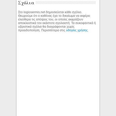
Σχόλια
Στο logiosermis.net δημοσιεύεται κάθε σχόλιο.
Θεωρούμε ότι ο καθένας έχει το δικαίωμα να εκφέρει
ελεύθερα τις απόψεις του, οι οποίες εκφράζουν
αποκλειστικά τον εκάστοτε σχολιαστή. Τα συκοφαντικά ή
υβριστικά σχόλια θα διαγράφονται χωρίς
προειδοποίηση. Περισσότερα στις
οδηγίες χρήσης
.