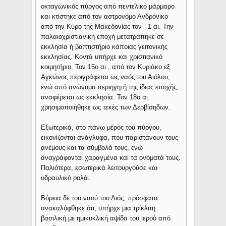
οκταγωνικός πύργος από πεντελικό μάρμαρο
και κτίστηκε από τον αστρονόμο Ανδρόνικο
από την Κύρο της Μακεδονίας τον -1 αι. Την
παλαιοχριστιανική εποχή μετατράπηκε σε
εκκλησία ή βαπτιστήριο κάποιας γειτονικής
εκκλησίας. Κοντά υπήρχε και χριστιανικό
κοιμητήριο. Τον 15ο αι., από τον Κυριάκο εξ
Αγκώνος περιγράφεται ως ναός του Αιόλου,
ενώ από ανώνυμο περιηγητή της ίδιας εποχής,
αναφέρεται ως εκκλησία. Τον 18ο αι.
χρησιμοποιήθηκε ως τεκές των Δερβίσηδων.
Εξωτερικά, στο πάνω μέρος του πύργου,
εικονίζονται ανάγλυφα, που παριστάνουν τους
ανέμους και τα σύμβολά τους, ενώ
αναγράφονται χαραγμένα και τα ονόματά τους.
Παλιότερα, εσωτερικά λειτουργούσε και
υδραυλικό ρολόι.
Βόρεια δε του ναού του Διός, πρόσφατα
ανακαλύφθηκε ότι, υπήρχε μια τρίκλιτη
βασιλική με ημικυκλική αψίδα του ιερού από