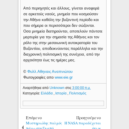
Από περιηγητές και άλλους, γίνεται αναφορά
σε αρκετούς ναούς, μνημεία που κοσμούσαν
την Αθήνα καθόλη την βυζαντινή περίοδο και
που σήμερα οι περισσότεροι δεν σώζονται.
Οσα μνημεία διατηρούνται, αποτελούν πάντοτε
μαρτυρία για την σημασία της Αθήνας και τον
ρόλο της στην μεσαιωνική αυτοκρατορία του
Βυζαντίου, αποδεικνύοντας παράλληλα και την
διαχρονική πολιτισμική της συνέχεια, από την
αρχαιότητα έως τις ημέρες μας.
©
Φυλλ.Αθηναις Αναπνιώτου
Φωτογραφίες απο
www.eie.gr
Αναρτήθηκε από
Unknown
στις
3:00:00 π.μ.
Κατηγορία:
Ελλάδα
,
Ιστορία
,
Πολιτισμός
Επόμενο
Προηγούμενο
Μυστηριώδης παλμός
Η NASA παραδέχεται
πάνω στη Γη από
ότι οι