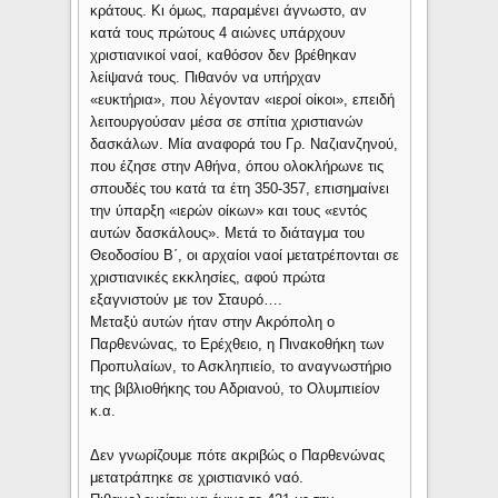
κράτους. Κι όμως, παραμένει άγνωστο, αν
κατά τους πρώτους 4 αιώνες υπάρχουν
χριστιανικοί ναοί, καθόσον δεν βρέθηκαν
λείψανά τους. Πιθανόν να υπήρχαν
«ευκτήρια», που λέγονταν «ιεροί οίκοι», επειδή
λειτουργούσαν μέσα σε σπίτια χριστιανών
δασκάλων. Μία αναφορά του Γρ. Ναζιανζηνού,
που έζησε στην Αθήνα, όπου ολοκλήρωνε τις
σπουδές του κατά τα έτη 350-357, επισημαίνει
την ύπαρξη «ιερών οίκων» και τους «εντός
αυτών δασκάλους». Μετά το διάταγμα του
Θεοδοσίου Β΄, οι αρχαίοι ναοί μετατρέπονται σε
χριστιανικές εκκλησίες, αφού πρώτα
εξαγνιστούν με τον Σταυρό….
Μεταξύ αυτών ήταν στην Ακρόπολη ο
Παρθενώνας, το Ερέχθειο, η Πινακοθήκη των
Προπυλαίων, το Ασκληπιείο, το αναγνωστήριο
της βιβλιοθήκης του Αδριανού, το Ολυμπιείον
κ.α.
Δεν γνωρίζουμε πότε ακριβώς ο Παρθενώνας
μετατράπηκε σε χριστιανικό ναό.