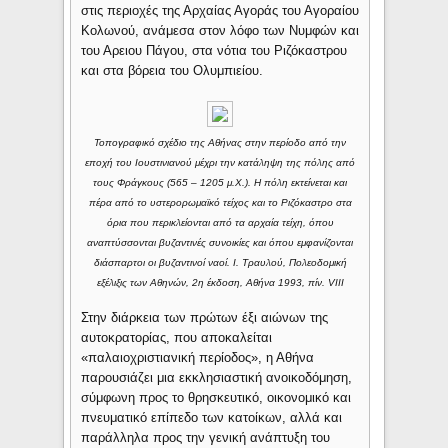
στις περιοχές της Αρχαίας Αγοράς του Αγοραίου
Κολωνού, ανάμεσα στον λόφο των Νυμφών και
του Αρειου Πάγου, στα νότια του Ριζόκαστρου
και στα βόρεια του Ολυμπιείου.
Τοπογραφικό σχέδιο της Αθήνας στην περίοδο από την
εποχή του Ιουστινιανού μέχρι την κατάληψη της πόλης από
τους Φράγκους (565 – 1205 μ.Χ.). Η πόλη εκτείνεται και
πέρα από το υστερορωμαϊκό τείχος και το Ριζόκαστρο στα
όρια που περικλείονται από τα αρχαία τείχη, όπου
αναπτύσσονται βυζαντινές συνοικίες και όπου εμφανίζονται
διάσπαρτοι οι βυζαντινοί ναοί. Ι. Τραυλού, Πολεοδομική
εξέλιξις των Αθηνών, 2η έκδοση, Αθήνα 1993, πίν. VIΙΙ
Στην διάρκεια των πρώτων έξι αιώνων της
αυτοκρατορίας, που αποκαλείται
«παλαιοχριστιανική περίοδος», η Αθήνα
παρουσιάζει μια εκκλησιαστική ανοικοδόμηση,
σύμφωνη προς το θρησκευτικό, οικονομικό και
πνευματικό επίπεδο των κατοίκων, αλλά και
παράλληλα προς την γενική ανάπτυξη του