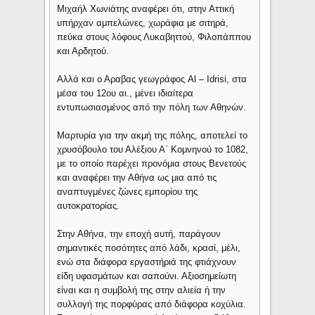
Μιχαήλ Χωνιάτης αναφέρει ότι, στην Αττική
υπήρχαν αμπελώνες, χωράφια με σιτηρά,
πεύκα στους λόφους Λυκαβηττού, Φιλοπάππου
και Αρδητού.
Αλλά και ο Αραβας γεωγράφος Al – Idrisi, στα
μέσα του 12ου αι., μένει ιδιαίτερα
εντυπωσιασμένος από την πόλη των Αθηνών.
Μαρτυρία για την ακμή της πόλης, αποτελεί το
χρυσόβουλο του Αλέξιου Α΄ Κομνηνού το 1082,
με το οποίο παρέχει προνόμια στους Βενετούς
και αναφέρει την Αθήνα ως μια από τις
αναπτυγμένες ζώνες εμπορίου της
αυτοκρατορίας.
Στην Αθήνα, την εποχή αυτή, παράγουν
σημαντικές ποσότητες από λάδι, κρασί, μέλι,
ενώ στα διάφορα εργαστήριά της φτιάχνουν
είδη υφασμάτων και σαπούνι. Αξιοσημείωτη
είναι και η συμβολή της στην αλιεία ή την
συλλογή της πορφύρας από διάφορα κοχύλια.