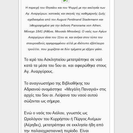
Η περιοχή του Θησείου και του Ψυρρή με την εκκλησία των
Αγ. Αναργύρων, κατοικίες και σκηνές της καθημερινής ζωής
σχεδιασμένα από τον August Ferdinand Stademann και
λιθογραφημένα για την έκδοση Panorama von Athen,
Μόναχο 1841 (Aθήνα, Μουσείο Μπενάκη). O ναός των Αγίων
Αναργύρων είναι του 11ου αι. και ανήκει στον τύπο του
σταυροειδούς εγγεγραμμένου αλλά με ιδιότυπο εξάπλευρο
τρούλλο, που χωρίζεται σε δύο τμήματα με εξέχον γείσο.
Το ιερό του Ασκληπιείου μετατράπηκε σε ναό
κατά τα μέσα του 5ου αι. και αφιερώθηκε στους
Αγ. Αναργύρους.
Το αναγνωστήριο της Βιβλιοθήκης του
Αδριανού ονομάστηκε «Μεγάλη Παναγιά» στις
αρχές του 5ου αι. Λείψανα του ναού αυτού
σώζονται ως σήμερα.
Ενώ ο ναός του Αιόλου, γνωστός ως
Ωρολόγιον του Κυρρήστου ή Πύργος Ανέμων
(Αέρηδες), μετατράπηκε σε εκκλησία ήδη από
την παλαιοχριστιανική περίοδο. Είναι