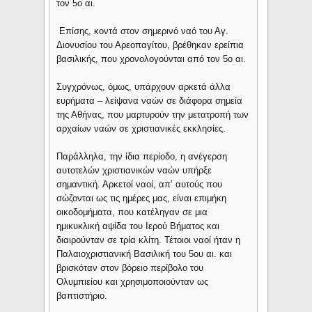
τον 5ο αι.
Επίσης, κοντά στον σημερινό ναό του Αγ.
Διονυσίου του Αρεοπαγίτου, βρέθηκαν ερείπια
βασιλικής, που χρονολογούνται από τον 5ο αι.
Συγχρόνως, όμως, υπάρχουν αρκετά άλλα
ευρήματα – λείψανα ναών σε διάφορα σημεία
της Αθήνας, που μαρτυρούν την μετατροπή των
αρχαίων ναών σε χριστιανικές εκκλησίες.
Παράλληλα, την ίδια περίοδο, η ανέγερση
αυτοτελών χριστιανικών ναών υπήρξε
σημαντική. Αρκετοί ναοί, απ’ αυτούς που
σώζονται ως τις ημέρες μας, είναι επιμήκη
οικοδομήματα, που κατέληγαν σε μια
ημικυκλική αψίδα του Ιερού Βήματος και
διαιρούνταν σε τρία κλίτη. Τέτοιοι ναοί ήταν η
Παλαιοχριστιανική Βασιλική του 5ου αι. και
βρισκόταν στον βόρειο περίβολο του
Ολυμπιείου και χρησιμοποιούνταν ως
βαπτιστήριο.