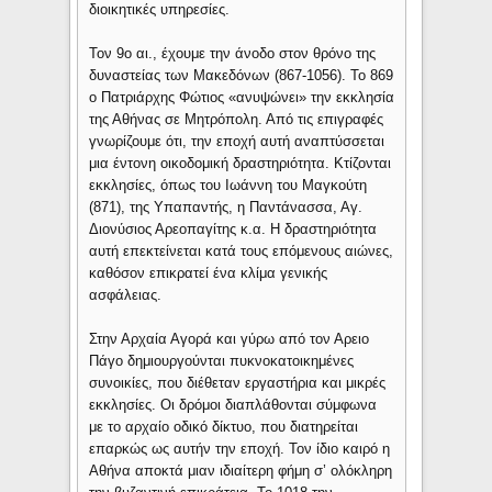
διοικητικές υπηρεσίες.
Τον 9ο αι., έχουμε την άνοδο στον θρόνο της
δυναστείας των Μακεδόνων (867-1056). Το 869
ο Πατριάρχης Φώτιος «ανυψώνει» την εκκλησία
της Αθήνας σε Μητρόπολη. Από τις επιγραφές
γνωρίζουμε ότι, την εποχή αυτή αναπτύσσεται
μια έντονη οικοδομική δραστηριότητα. Κτίζονται
εκκλησίες, όπως του Ιωάννη του Μαγκούτη
(871), της Υπαπαντής, η Παντάνασσα, Αγ.
Διονύσιος Αρεοπαγίτης κ.α. Η δραστηριότητα
αυτή επεκτείνεται κατά τους επόμενους αιώνες,
καθόσον επικρατεί ένα κλίμα γενικής
ασφάλειας.
Στην Αρχαία Αγορά και γύρω από τον Αρειο
Πάγο δημιουργούνται πυκνοκατοικημένες
συνοικίες, που διέθεταν εργαστήρια και μικρές
εκκλησίες. Οι δρόμοι διαπλάθονται σύμφωνα
με το αρχαίο οδικό δίκτυο, που διατηρείται
επαρκώς ως αυτήν την εποχή. Τον ίδιο καιρό η
Αθήνα αποκτά μιαν ιδιαίτερη φήμη σ’ ολόκληρη