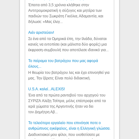
Έπειτα από 3,5 χρόνια κλήθηκε στην
Αντιτρομοκρατική η σύζυγος και μητέρα των
παιδιών του Σωκράτη Γκιόλια, Αδαμαντία, και
δήλωσε: «Μας έλεγ...
Aιέν αριστεύειν!
Σε ένα από τα Ομηρικά έπη, την Ιλιάδα, δύναται
κανείς να εντοπίσει (και μάλιστα δύο φορές) μια
έκφραση-συμβουλή που αποτέλεσε ιδανικό για...
Το πείραμα του βατράχου που μας αφορά
όλους...
Η θεωρία του βατράχου λες και έχει επινοηθεί για
μας. Την ξέρετε; Είναι πολύ διδακτική.
U.S.A. καλεί...ALEXIS!
Ένα από τα πρώτα ραντεβού του αρχηγού του
ΣΥΡΙΖΑ Αλέξη Τσίπρα, μόλις επέστρεψε από τα
ιερά χώματα της Αργεντινής ήταν να δει
τον Δημήτρη Αβ...
Το τελειότερο εργαλείο που επινόησε ποτε ο
ανθρώπινος εγκέφαλος, είναι η Ελληνική γλώσσα.
Διαδυκτιακοί μου φίλοι, που υιοθετίσατε με