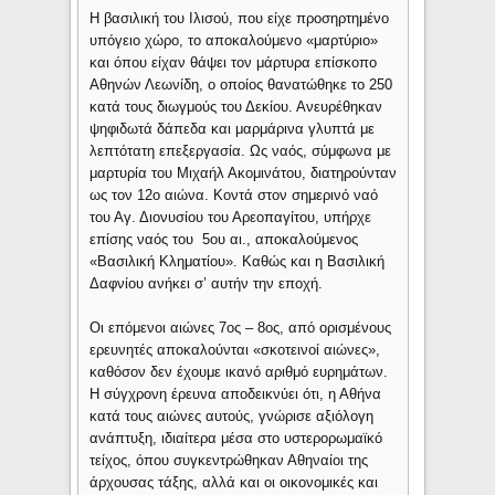
Η βασιλική του Ιλισού, που είχε προσηρτημένο
υπόγειο χώρο, το αποκαλούμενο «μαρτύριο»
και όπου είχαν θάψει τον μάρτυρα επίσκοπο
Αθηνών Λεωνίδη, ο οποίος θανατώθηκε το 250
κατά τους διωγμούς του Δεκίου. Ανευρέθηκαν
ψηφιδωτά δάπεδα και μαρμάρινα γλυπτά με
λεπτότατη επεξεργασία. Ως ναός, σύμφωνα με
μαρτυρία του Μιχαήλ Ακομινάτου, διατηρούνταν
ως τον 12ο αιώνα. Κοντά στον σημερινό ναό
του Αγ. Διονυσίου του Αρεοπαγίτου, υπήρχε
επίσης ναός του 5ου αι., αποκαλούμενος
«Βασιλική Κληματίου». Καθώς και η Βασιλική
Δαφνίου ανήκει σ’ αυτήν την εποχή.
Οι επόμενοι αιώνες 7ος – 8ος, από ορισμένους
ερευνητές αποκαλούνται «σκοτεινοί αιώνες»,
καθόσον δεν έχουμε ικανό αριθμό ευρημάτων.
Η σύγχρονη έρευνα αποδεικνύει ότι, η Αθήνα
κατά τους αιώνες αυτούς, γνώρισε αξιόλογη
ανάπτυξη, ιδιαίτερα μέσα στο υστερορωμαϊκό
τείχος, όπου συγκεντρώθηκαν Αθηναίοι της
άρχουσας τάξης, αλλά και οι οικονομικές και