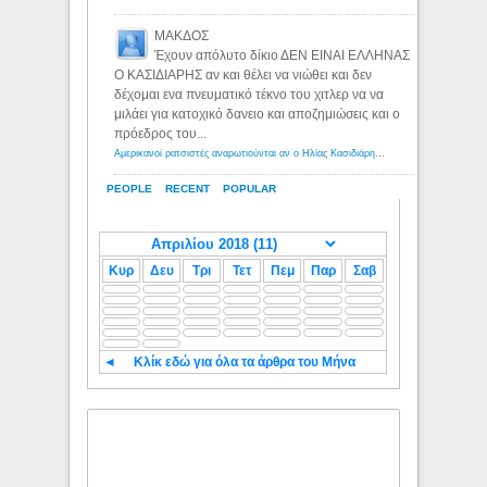
ΜΑΚΔΟΣ
Έχουν απόλυτο δίκιο ΔΕΝ ΕΙΝΑΙ ΕΛΛΗΝΑΣ
Ο ΚΑΣΙΔΙΑΡΗΣ αν και θέλει να νιώθει και δεν
δέχομαι ενα πνευματικό τέκνο του χιτλερ να να
μιλάει για κατοχικό δανειο και αποζημιώσεις και ο
πρόεδρος του...
Αμερικανοί ρατσιστές αναρωτιούνται αν ο Ηλίας Κασιδιάρης ανήκει στη λευκή φυλή... - Λόγιος Ερμής
PEOPLE
RECENT
POPULAR
Κυρ
Δευ
Τρι
Τετ
Πεμ
Παρ
Σαβ
◄
Κλίκ εδώ για όλα τα άρθρα του Μήνα