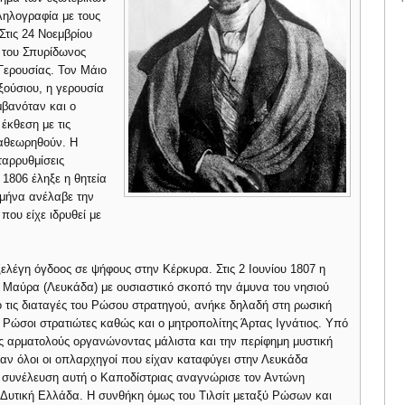
ληλογραφία με τους
Στις 24 Νοεμβρίου
ο του Σπυρίδωνος
Γερουσίας. Τον Μάιο
ούσιου, η γερουσία
μβανόταν και ο
έκθεση με τις
ναθεωρηθούν. Η
ταρρυθμίσεις
 1806 έληξε η θητεία
 μήνα ανέλαβε την
που είχε ιδρυθεί με
ξελέγη όγδοος σε ψήφους στην Κέρκυρα. Στις 2 Ιουνίου 1807 η
α Μαύρα (Λευκάδα) με ουσιαστικό σκοπό την άμυνα του νησιού
 τις διαταγές του Ρώσου στρατηγού, ανήκε δηλαδή στη ρωσική
 Ρώσοι στρατιώτες καθώς και ο μητροπολίτης Άρτας Ιγνάτιος. Υπό
 αρματολούς οργανώνοντας μάλιστα και την περίφημη μυστική
ν όλοι οι οπλαρχηγοί που είχαν καταφύγει στην Λευκάδα
 συνέλευση αυτή ο Καποδίστριας αναγνώρισε τον Αντώνη
Δυτική Ελλάδα. Η συνθήκη όμως του Τιλσίτ μεταξύ Ρώσων και