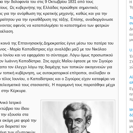
α την δολοφονία του στις 9 Οκτωβρίου 1831 από τους
Η 
ίους. Ως κυβερνήτης της Ελλάδας προώθησε σημαντικές
Τη
ις για την ανόρθωση της κρατικής μηχανής, καθώς και για την
Το
αραίτητου για την εγκαθίδρυση της τάξης. Επίσης, αναδιοργάνωσε
αν
αίνοντας αφενός να καταπολεμήσει το κατεστημένο των φατριών
Δι
ροέλαση.
ευ
μι
κοινά της Επτανησιακής Δημοκρατίας έγινε μέσω του πατέρα του
νιος - Μαρία Καποδίστριας είχε αναλάβει μαζί με τον Νικόλαο
U.
ου Ιονίου και να εφαρμόσει το σύνταγμα. Λόγω όμως προσωπικού
Έν
ον Ιωάννη Καποδίστρια. Στις αρχές Μαΐου έφτασε με τον Σιγούρο
ΣΥ
 απο τον έλεγχο λόγω της διαμάχης των τοπικών οικογενειών για
χώ
ν τοπική κυβέρνηση, ως αυτοκρατορικοί επίτροποι, ανέλαβαν οι
Αί
ο τέλος Ιουνίου, ο Καποδίστριας και ο Σιγούρος είχαν καταφέρει να
αλ
τελεσματικά τους στασιαστές. Η παραμονή τους παρατάθηκε μέχρι
Εγ
ν στην Κέρκυρα.
εγ
πρ
νικό Ιατρικό
τώβριο του ίδιου
Μν
 την εξουσία στα
δά
α ακόμη μια φορά την
Μι
α διοριστεί τον
μν
πρ
μήμα των εξωτερικών