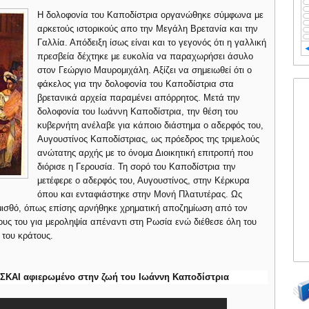
Η δολοφονία του Καποδίστρια οργανώθηκε σύμφωνα με
αρκετούς ιστορικούς απο την Μεγάλη Βρετανία και την
Γαλλία. Απόδειξη ίσως είναι και το γεγονός ότι η γαλλική
πρεσβεία δέχτηκε με ευκολία να παραχωρήσει άσυλο
στον Γεώργιο Μαυρομιχάλη. Αξίζει να σημειωθεί ότι ο
φάκελος για την δολοφονία του Καποδίστρια στα
βρετανικά αρχεία παραμένει απόρρητος. Μετά την
δολοφονία του Ιωάννη Καποδίστρια, την θέση του
κυβερνήτη ανέλαβε για κάποιο διάστημα ο αδερφός του,
Αυγουστίνος Καποδίστριας, ως πρόεδρος της τριμελούς
ανώτατης αρχής με το όνομα Διοικητική επιτροπή που
διόρισε η Γερουσία. Τη σορό του Καποδίστρια την
μετέφερε ο αδερφός του, Αυγουστίνος, στην Κέρκυρα
όπου και ενταφιάστηκε στην Μονή Πλατυτέρας. Ως
μισθό, όπως επίσης αρνήθηκε χρηματική αποζημίωση από τον
ους του για μεροληψία απέναντι στη Ρωσία ενώ διέθεσε όλη του
 του κράτους.
υ ΣΚΑΙ αφιερωμένο στην ζωή του Ιωάννη Καποδίστρια