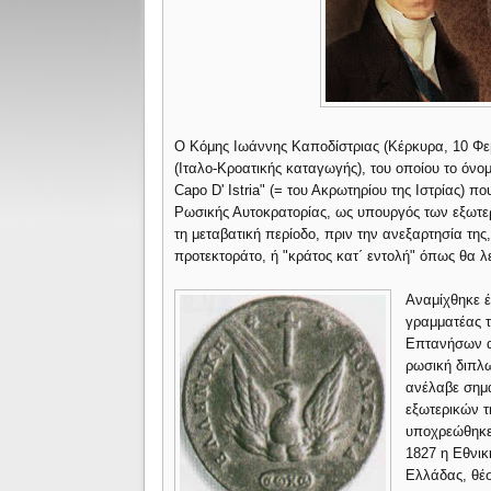
Ο Κόμης Ιωάννης Καποδίστριας (Κέρκυρα, 10 Φε
(Ιταλο-Κροατικής καταγωγής), του οποίου το όνομ
Capo D' Istria" (= του Ακρωτηρίου της Ιστρίας) π
Ρωσικής Αυτοκρατορίας, ως υπουργός των εξωτερ
τη μεταβατική περίοδο, πριν την ανεξαρτησία τ
προτεκτοράτο, ή "κράτος κατ΄ εντολή" όπως θα 
Αναμίχθηκε έν
γραμματέας τ
Επτανήσων α
ρωσική διπλω
ανέλαβε σημα
εξωτερικών τ
υποχρεώθηκε 
1827 η Εθνικ
Ελλάδας, θέσ