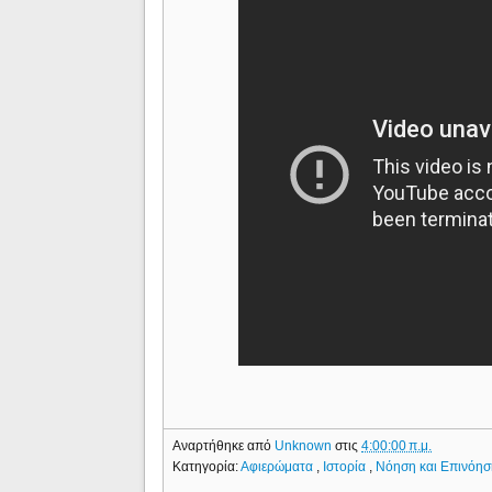
Αναρτήθηκε από
Unknown
στις
4:00:00 π.μ.
Κατηγορία:
Αφιερώματα
,
Ιστορία
,
Νόηση και Επινόη