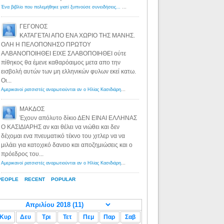
Ένα βιβλίο που πολεμήθηκε γιατί ξυπνούσε συνειδήσεις... - Λόγιος Ερμής | Η γνώση ξεκινάει με την αναζήτηση...
ΓΕΓΟΝΟΣ
ΚΑΤΑΓΕΤΑΙ ΑΠΟ ΕΝΑ ΧΩΡΙΟ ΤΗΣ ΜΑΝΗΣ.
ΟΛΗ Η ΠΕΛΟΠΟΝΗΣΟ ΠΡΩΤΟΥ
ΑΛΒΑΝΟΠΟΙΗΘΕΙ ΕΙΧΕ ΣΛΑΒΟΠΟΙΗΘΕΙ ούτε
πίθηκος θα έμενε καθαρόαιμος μετα απο την
εισβολή αυτών των μη ελληνικών φυλων εκεί κατω.
Οι...
Αμερικανοί ρατσιστές αναρωτιούνται αν ο Ηλίας Κασιδιάρης ανήκει στη λευκή φυλή... - Λόγιος Ερμής
·
8 yea
ΜΑΚΔΟΣ
Έχουν απόλυτο δίκιο ΔΕΝ ΕΙΝΑΙ ΕΛΛΗΝΑΣ
Ο ΚΑΣΙΔΙΑΡΗΣ αν και θέλει να νιώθει και δεν
δέχομαι ενα πνευματικό τέκνο του χιτλερ να να
μιλάει για κατοχικό δανειο και αποζημιώσεις και ο
πρόεδρος του...
Αμερικανοί ρατσιστές αναρωτιούνται αν ο Ηλίας Κασιδιάρης ανήκει στη λευκή φυλή... - Λόγιος Ερμής
·
8 yea
PEOPLE
RECENT
POPULAR
Κυρ
Δευ
Τρι
Τετ
Πεμ
Παρ
Σαβ