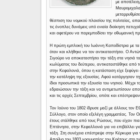
με αποτέλεσμ
Μαυρομιχαλα
μεταρρυθμίσε
θέσπιση του νομικού πλαισίου της πολιτείας, απ
τις ένοπλες δυνάμεις υπό ενιαία διοίκηση πετυχ
και αφετέρου να παρεμποδίσει την οθωμανική π
Η πρώτη εμπλοκή του Ιωάννη Καποδίστρια με τα 
όταν και κλήθηκε να τον αντικαταστήσει. Ο Αντώ
Σιγούρο να αποκαταστήσει την τάξη στα νησιά τ
κωλύματος του δεύτερου, αντικαταστάθηκε από τ
στην Κεφαλονιά, όπου η κατάσταση είχε ξεφύγει
την κατάληψη της εξουσίας. Αφού κατάργησαν τη
ίδιοι προσωπικά την εξουσία του νησιού. Μέχρι τ
εδραιώσουν την τάξη και να αντιμετωπίσουν απο
και τις αρχές Σεπτεμβρίου, οπότε και επέστρεψα
Τον Ιούνιο του 1802 ίδρυσε μαζί με άλλους τον Εθ
Σύλλογο, στον οποίο εξελέγη γραμματέας. Τον Οκ
έτους στάλθηκε από τους Ρώσους, που είχαν πια
Επτάνησα, στην Κεφαλλονιά για να επιβάλλει γι
τάξη. Στη συνέχεια επέστρεψε στην Κέρκυρα για ν
Απρίλιο του 1803 γραμματέας του Κράτους στο τ