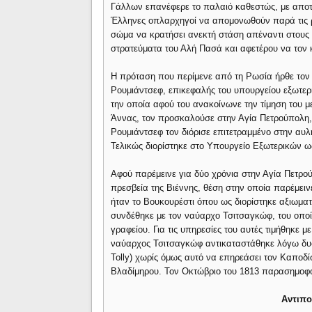
Γάλλων επανέφερε το παλαιό καθεστώς, με αποτ
Έλληνες οπλαρχηγοί να απομονωθούν παρά τις ρη
σώμα να κρατήσει ανεκτή στάση απέναντι στους κ
στρατεύματα του Αλή Πασά και αφετέρου να τον
Η πρόταση που περίμενε από τη Ρωσία ήρθε τον 
Ρουμιάντσεφ, επικεφαλής του υπουργείου εξωτερι
την οποία αφού του ανακοίνωνε την τίμηση του με
Άννας, τον προσκαλούσε στην Αγία Πετρούπολη, 
Ρουμιάντσεφ τον διόρισε επιτετραμμένο στην αυλ
Τελικώς διορίστηκε στο Υπουργείο Εξωτερικών ω
Αφού παρέμεινε για δύο χρόνια στην Αγία Πετρού
πρεσβεία της Βιέννης, θέση στην οποία παρέμειν
ήταν το Βουκουρέστι όπου ως διορίστηκε αξιωματ
συνδέθηκε με τον ναύαρχο Τσιτσαγκώφ, του οποίο
γραφείου. Για τις υπηρεσίες του αυτές τιμήθηκε μ
ναύαρχος Τσιτσαγκώφ αντικαταστάθηκε λόγω δυσ
Tolly) χωρίς όμως αυτό να επηρεάσει τον Καποδί
Βλαδίμηρου. Τον Οκτώβριο του 1813 παρασημοφο
Αντιπο