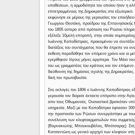
υποθέσεων, η αρμοδιότητα του οποίου ήταν η αλ
επιτετραμμένους της Δημοκρατίας στο εξωτερικό. 
εκφώνησε εκ μέρους της γερουσίας τον επικήδει
Γεωργίου Θεοτόκη, προέδρου της Επτανησιακής 
του 1805 ύστερα από πρόταση του Ρώσου πληρεξ
εξέλεξε 10μελή επιτροπή, στην οποία συμπεριλα
Ιωάννης Καποδίστριας, προκειμένου να συντάξει 
διατάξεις του συντάγματος που θα έπρεπε να α
έκθεση παραδόθηκε τον επόμενο χρόνο και οι με
εγκρίθηκαν λίγους μήνες αργότερα. Τον Μάιο του
του ως γραμματέας του κράτους και τον επόμενο
διεύθυνση της δημόσιας σχολής της Δημοκρατίας, 
δική του πρωτοβουλία.
Στις εκλογές του 1806 ο Ιωάννης Καποδίστριας ε
γερουσία τον διόρισε έκτακτο επίτροπο στην Αγί
απο τους Οθωμανούς. Ουσιαστικά βρισκόταν υπο
υπηρεσία. Μαζί με τον Καποδίστρια έφτασαν 300
την προστασία των Ρώσων συνεργάστηκε με τους
συνέλευση των κλεφτοαρματωλών που συμμετείχα
(Βαρνακιώτης, Μπουκουβάλας, Μπότσαρης). Στη
Κατσαντώνη ως γενικό αρχηγό των κλεφτών στη 