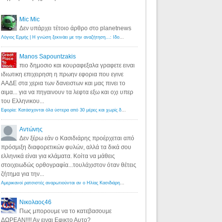
Mic Mic
Δεν υπάρχει τέτοιο άρθρο στο planetnews
Λόγιος Ερμής | Η γνώση ξεκινάει με την αναζήτηση...: Ιδού οι 18 που χρωστούν 11 δις ευρώ!
·
6 years ago
Manos Sapountzakis
πιο δημοσιο και κουραφεξαλα γραφετε ειναι
ιδιωτικη επιχειρηση η πρωην εφορια που εγινε
ΑΑΔΕ στα χερια των δανειστων και μας πινει το
αιμα... για να πηγαινουν τα λεφτα εξω και οχι υπερ
του Ελληνικου...
Εφορία: Κατάσχονται όλα ύστερα από 30 μέρες και χωρίς δικαστικές αποφάσεις - Λόγιος Ερμής
·
6 years ag
Αντώνης
Δεν ξέρω εάν ο Κασιδιάρης προέρχεται από
πρόσμιξη διαφορετικών φυλών, αλλά τα δικά σου
ελληνικά είναι για κλάματα. Κοίτα να μάθεις
στοιχειωδώς ορθογραφία...τουλάχιστον όταν θέτεις
ζήτημα για την...
Αμερικανοί ρατσιστές αναρωτιούνται αν ο Ηλίας Κασιδιάρης ανήκει στη λευκή φυλή... - Λόγιος Ερμής
·
7 yea
Νικολαος46
Πως μπορουμε να το κατεβασουμε
ΔΩΡΕΑΝ!!!! Αν ειναι Εφικτο Αυτο?