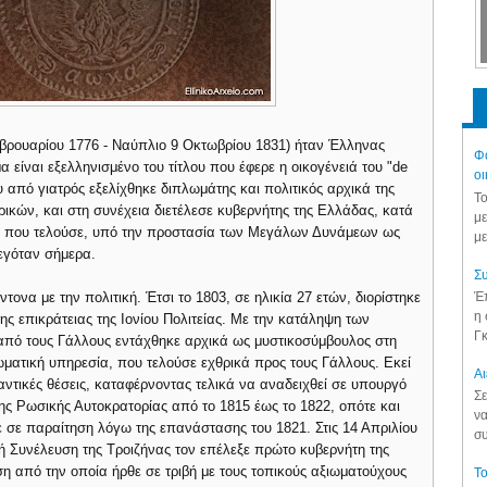
βρουαρίου 1776 - Ναύπλιο 9 Οκτωβρίου 1831) ήταν Έλληνας
Φά
α είναι εξελληνισμένο του τίτλου που έφερε η οικογένειά του "de
οι
ου από γιατρός εξελίχθηκε διπλωμάτης και πολιτικός αρχικά της
Το
ικών, και στη συνέχεια διετέλεσε κυβερνήτης της Ελλάδας, κατά
με
ης, που τελούσε, υπό την προστασία των Μεγάλων Δυνάμεων ως
με
λεγόταν σήμερα.
Συ
Έπ
τονα με την πολιτική. Έτσι το 1803, σε ηλικία 27 ετών, διορίστηκε
η 
ης επικράτειας της Ιονίου Πολιτείας. Με την κατάληψη των
Γκ
πό τους Γάλλους εντάχθηκε αρχικά ως μυστικοσύμβουλος στη
ματική υπηρεσία, που τελούσε εχθρικά προς τους Γάλλους. Εκεί
Aι
ντικές θέσεις, καταφέρνοντας τελικά να αναδειχθεί σε υπουργό
Σε
ης Ρωσικής Αυτοκρατορίας από το 1815 έως το 1822, οπότε και
να
σε παραίτηση λόγω της επανάστασης του 1821. Στις 14 Απριλίου
συ
ή Συνέλευση της Τροιζήνας τον επέλεξε πρώτο κυβερνήτη της
η από την οποία ήρθε σε τριβή με τους τοπικούς αξιωματούχους
Το