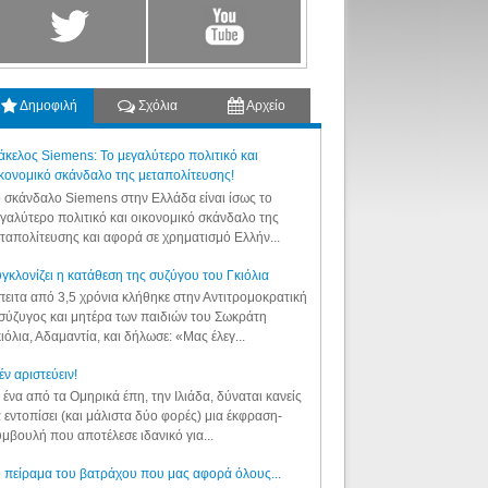
Δημοφιλή
Σχόλια
Αρχείο
κελος Siemens: Το μεγαλύτερο πολιτικό και
κονομικό σκάνδαλο της μεταπολίτευσης!
 σκάνδαλο Siemens στην Ελλάδα είναι ίσως το
γαλύτερο πολιτικό και οικονομικό σκάνδαλο της
ταπολίτευσης και αφορά σε χρηματισμό Ελλήν...
γκλονίζει η κατάθεση της συζύγου του Γκιόλια
ειτα από 3,5 χρόνια κλήθηκε στην Αντιτρομοκρατική
σύζυγος και μητέρα των παιδιών του Σωκράτη
ιόλια, Αδαμαντία, και δήλωσε: «Μας έλεγ...
έν αριστεύειν!
 ένα από τα Ομηρικά έπη, την Ιλιάδα, δύναται κανείς
 εντοπίσει (και μάλιστα δύο φορές) μια έκφραση-
μβουλή που αποτέλεσε ιδανικό για...
 πείραμα του βατράχου που μας αφορά όλους...