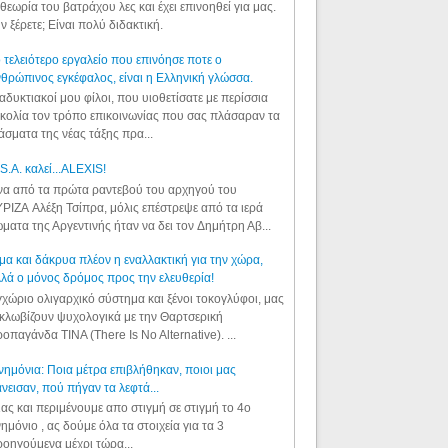
θεωρία του βατράχου λες και έχει επινοηθεί για μας.
ν ξέρετε; Είναι πολύ διδακτική.
 τελειότερο εργαλείο που επινόησε ποτε ο
θρώπινος εγκέφαλος, είναι η Ελληνική γλώσσα.
αδυκτιακοί μου φίλοι, που υιοθετίσατε με περίσσια
κολία τον τρόπο επικοινωνίας που σας πλάσαραν τα
άσματα της νέας τάξης πρα...
S.A. καλεί...ALEXIS!
α από τα πρώτα ραντεβού του αρχηγού του
ΡΙΖΑ Αλέξη Τσίπρα, μόλις επέστρεψε από τα ιερά
ματα της Αργεντινής ήταν να δει τον Δημήτρη Αβ...
μα και δάκρυα πλέον η εναλλακτική για την χώρα,
λά ο μόνος δρόμος προς την ελευθερία!
χώριο ολιγαρχικό σύστημα και ξένοι τοκογλύφοι, μας
κλωβίζουν ψυχολογικά με την Θαρτσερική
οπαγάνδα TINA (There Is No Alternative). ...
ημόνια: Ποια μέτρα επιβλήθηκαν, ποιοι μας
νεισαν, πού πήγαν τα λεφτά...
ας και περιμένουμε απο στιγμή σε στιγμή το 4ο
ημόνιο , ας δούμε όλα τα στοιχεία για τα 3
οηγούμενα μέχρι τώρα...