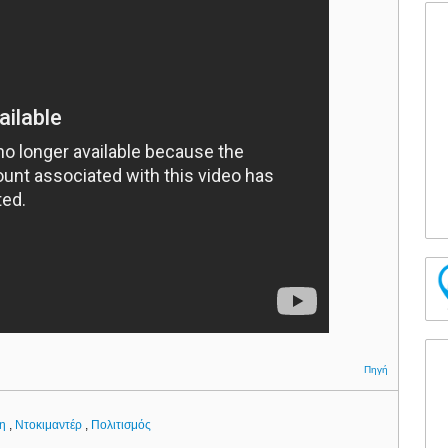
Πηγή
ση
,
Ντοκιμαντέρ
,
Πολιτισμός