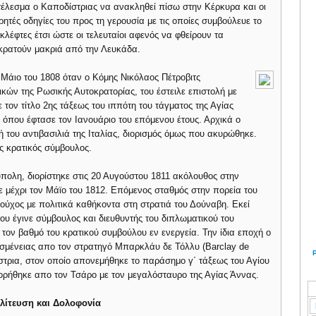
έλεσμα ο Καποδίστριας να ανακληθεί πίσω στην Κέρκυρα και οι
τές οδηγίες του προς τη γερουσία με τις οποίες συμβούλευε το
λέφτες έτσι ώστε οι τελευταίοι αφενός να φθείρουν τα
 κρατούν μακριά από την Λευκάδα.
Μάιο του 1808 όταν ο Κόμης Νικόλαος Πέτροβιτς
κών της Ρωσικής Αυτοκρατορίας, του έστειλε επιστολή με
 τον τίτλο 2ης τάξεως του ιππότη του τάγματος της Αγίας
όπου έφτασε τον Ιανουάριο του επόμενου έτους. Αρχικά ο
ή του αντιβασιλιά της Ιταλίας, διορισμός όμως που ακυρώθηκε.
ς κρατικός σύμβουλος.
πολη, διορίστηκε στις 20 Αυγούστου 1811 ακόλουθος στην
ε μέχρι τον Μάϊο του 1812. Επόμενος σταθμός στην πορεία του
ούχος με πολιτικά καθήκοντα στη στρατιά του Δούναβη. Εκεί
υ έγινε σύμβουλος και διευθυντής του διπλωματικού του
ε τον βαθμό του κρατικού συμβούλου εν ενεργεία. Την ίδια εποχή ο
μένειας απο τον στρατηγό Μπαρκλάυ δε Τόλλυ (Barclay de
στρια, στον οποίο απονεμήθηκε το παράσημο γ΄ τάξεως του Αγίου
ρήθηκε απο τον Τσάρο με τον μεγαλόσταυρο της Αγίας Άννας.
λίτευση και Δολοφονία