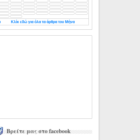
◄
Κλίκ εδώ για όλα τα άρθρα του Μήνα
Βρείτε μας στο facebook