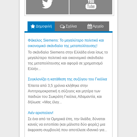
Δημοφιλή
Σχόλια
Αρχείο
Φάκελος Siemens: Το μεγαλύτερο πολιτικό και
οικονομικό σκάνδαλο της μεταπολίτευσης!
Το σκάνδαλο Siemens στην Ελλάδα είναι ίσως το
μεγαλύτερο πολιτικό και οικονομικό σκάνδαλο
της μεταπολίτευσης και αφορά σε χρηματισμό
Ελλήν...
Συγκλονίζει η κατάθεση της συζύγου του Γκιόλια
Έπειτα από 3,5 χρόνια κλήθηκε στην
Αντιτρομοκρατική η σύζυγος και μητέρα των
παιδιών του Σωκράτη Γκιόλια, Αδαμαντία, και
δήλωσε: «Μας έλεγ...
Aιέν αριστεύειν!
Σε ένα από τα Ομηρικά έπη, την Ιλιάδα, δύναται
κανείς να εντοπίσει (και μάλιστα δύο φορές) μια
έκφραση-συμβουλή που αποτέλεσε ιδανικό για...