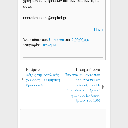
χρέη των επιχειρήσεων και των ιδιωτών προς
αυτό.
nectarios.notis@capital.gr
Πηγή
Αναρτήθηκε από
Unknown
στις
2:00:00 π.μ.
Κατηγορία:
Οικονομία
Επόμενο
Προηγούμενο
Λέξεις της Αγγλικής
Ένα ντοκουμέντο που
γλώσσας με Ομηρική
όλοι πρέπει να
προέλευση
γνωρίζουν - Οι
δηλώσεις των ξένων
για τους Ελληνες
ήρωες του 1940