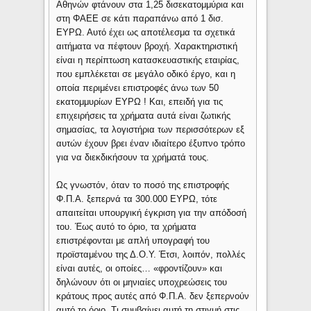
Αθηνών φτάνουν στα 1,25 δισεκατομμύρια και
στη ΦΑΕΕ σε κάτι παραπάνω από 1 δισ.
ΕΥΡΩ. Αυτό έχει ως αποτέλεσμα τα σχετικά
αιτήματα να πέφτουν βροχή. Χαρακτηριστική
είναι η περίπτωση κατασκευαστικής εταιρίας,
που εμπλέκεται σε μεγάλο οδικό έργο, και η
οποία περιμένει επιστροφές άνω των 50
εκατομμυρίων ΕΥΡΩ ! Και, επειδή για τις
επιχειρήσεις τα χρήματα αυτά είναι ζωτικής
σημασίας, τα λογιστήρια των περισσότερων εξ
αυτών έχουν βρει έναν ιδιαίτερο έξυπνο τρόπο
για να διεκδικήσουν τα χρήματά τους.
Ως γνωστόν, όταν το ποσό της επιστροφής
Φ.Π.Α. ξεπερνά τα 300.000 ΕΥΡΩ, τότε
απαιτείται υπουργική έγκριση για την απόδοσή
του. Έως αυτό το όριο, τα χρήματα
επιστρέφονται με απλή υπογραφή του
προϊσταμένου της Δ.Ο.Υ. Έτσι, λοιπόν, πολλές
είναι αυτές, οι οποίες… «φροντίζουν» και
δηλώνουν ότι οι μηνιαίες υποχρεώσεις του
κράτους προς αυτές από Φ.Π.Α. δεν ξεπερνούν
αυτό το όριο. Τι συμβαίνει αυτή τη στιγμή στις