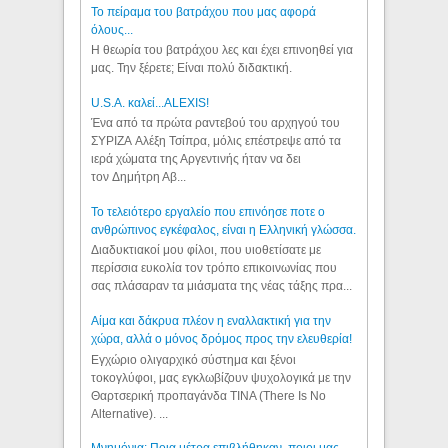
Το πείραμα του βατράχου που μας αφορά
όλους...
Η θεωρία του βατράχου λες και έχει επινοηθεί για
μας. Την ξέρετε; Είναι πολύ διδακτική.
U.S.A. καλεί...ALEXIS!
Ένα από τα πρώτα ραντεβού του αρχηγού του
ΣΥΡΙΖΑ Αλέξη Τσίπρα, μόλις επέστρεψε από τα
ιερά χώματα της Αργεντινής ήταν να δει
τον Δημήτρη Αβ...
Το τελειότερο εργαλείο που επινόησε ποτε ο
ανθρώπινος εγκέφαλος, είναι η Ελληνική γλώσσα.
Διαδυκτιακοί μου φίλοι, που υιοθετίσατε με
περίσσια ευκολία τον τρόπο επικοινωνίας που
σας πλάσαραν τα μιάσματα της νέας τάξης πρα...
Αίμα και δάκρυα πλέον η εναλλακτική για την
χώρα, αλλά ο μόνος δρόμος προς την ελευθερία!
Εγχώριο ολιγαρχικό σύστημα και ξένοι
τοκογλύφοι, μας εγκλωβίζουν ψυχολογικά με την
Θαρτσερική προπαγάνδα TINA (There Is No
Alternative). ...