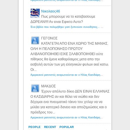
Αμερικανοί ρατσιστές αναρωτιούνται αν ο Ηλίας Κασιδιάρης ανήκει στη λευκή φυλή... - Λόγιος Ερμής
Νικολαος46
Πως μπορουμε να το κατεβασουμε
ΔΩΡΕΑΝ!!!! Αν ειναι Εφικτο Αυτο?
Ένα βιβλίο που πολεμήθηκε γιατί ξυπνούσε συνειδήσεις... - Λόγιος Ερμής | Η γνώση ξεκινάει με την αναζήτηση...
ΓΕΓΟΝΟΣ
ΚΑΤΑΓΕΤΑΙ ΑΠΟ ΕΝΑ ΧΩΡΙΟ ΤΗΣ ΜΑΝΗΣ.
ΟΛΗ Η ΠΕΛΟΠΟΝΗΣΟ ΠΡΩΤΟΥ
ΑΛΒΑΝΟΠΟΙΗΘΕΙ ΕΙΧΕ ΣΛΑΒΟΠΟΙΗΘΕΙ ούτε
πίθηκος θα έμενε καθαρόαιμος μετα απο την
εισβολή αυτών των μη ελληνικών φυλων εκεί κατω.
Οι...
Αμερικανοί ρατσιστές αναρωτιούνται αν ο Ηλίας Κασιδιάρης ανήκει στη λευκή φυλή... - Λόγιος Ερμής
ΜΑΚΔΟΣ
Έχουν απόλυτο δίκιο ΔΕΝ ΕΙΝΑΙ ΕΛΛΗΝΑΣ
Ο ΚΑΣΙΔΙΑΡΗΣ αν και θέλει να νιώθει και δεν
δέχομαι ενα πνευματικό τέκνο του χιτλερ να να
μιλάει για κατοχικό δανειο και αποζημιώσεις και ο
πρόεδρος του...
Αμερικανοί ρατσιστές αναρωτιούνται αν ο Ηλίας Κασιδιάρης ανήκει στη λευκή φυλή... - Λόγιος Ερμής
PEOPLE
RECENT
POPULAR