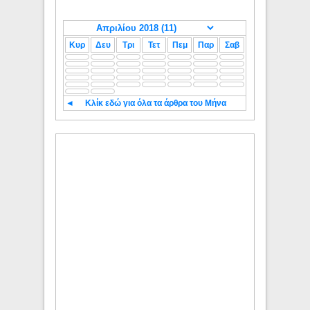
Κυρ
Δευ
Τρι
Τετ
Πεμ
Παρ
Σαβ
◄
Κλίκ εδώ για όλα τα άρθρα του Μήνα