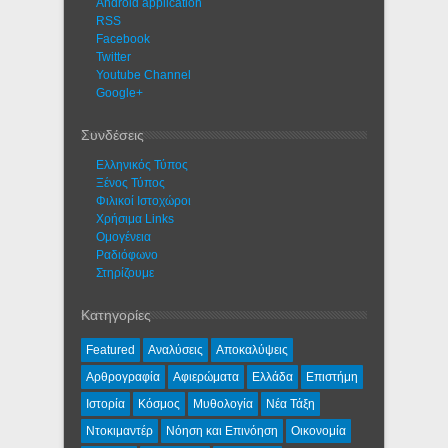
Android application
RSS
Facebook
Twitter
Youtube Channel
Google+
Συνδέσεις
Ελληνικός Τύπος
Ξένος Τύπος
Φιλικοί Ιστοχώροι
Χρήσιμα Links
Ομογένεια
Ραδιόφωνο
Στηρίζουμε
Κατηγορίες
Featured
Αναλύσεις
Αποκαλύψεις
Αρθρογραφία
Αφιερώματα
Ελλάδα
Επιστήμη
Ιστορία
Κόσμος
Μυθολογία
Νέα Τάξη
Ντοκιμαντέρ
Νόηση και Επινόηση
Οικονομία