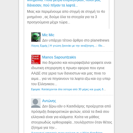
Μνημόνια: Ποια μέτρα επιβλήθηκαν, ποιοι μας
δάνεισαν, πού πήγαν τα λεφτά...
Μιας και περιμένουμε απο στιγμή σε στιγμή το 4ο
μνημόνιο , ας δούμε όλα τα στοιχεία για τα 3
προηγούμενα μέχρι τώρα...
Mic Mic
Δεν υπάρχει τέτοιο άρθρο στο planetnews
Λόγιος Ερμής | Η γνώση ξεκινάει με την αναζήτηση...: Ιδού οι 18 που χρωστούν 11 δις ευρώ!
Manos Sapountzakis
πιο δημοσιο και κουραφεξαλα γραφετε ειναι
ιδιωτικη επιχειρηση η πρωην εφορια που εγινε
ΑΑΔΕ στα χερια των δανειστων και μας πινει το
αιμα... για να πηγαινουν τα λεφτα εξω και οχι υπερ
του Ελληνικου...
Εφορία: Κατάσχονται όλα ύστερα από 30 μέρες και χωρίς δικαστικές αποφάσεις - Λόγιος Ερμής
Αντώνης
Δεν ξέρω εάν ο Κασιδιάρης προέρχεται από
πρόσμιξη διαφορετικών φυλών, αλλά τα δικά σου
ελληνικά είναι για κλάματα. Κοίτα να μάθεις
στοιχειωδώς ορθογραφία...τουλάχιστον όταν θέτεις
ζήτημα για την...