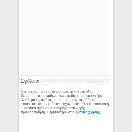
Σχόλια
Στο logiosermis.net δημοσιεύεται κάθε σχόλιο.
Θεωρούμε ότι ο καθένας έχει το δικαίωμα να εκφέρει
ελεύθερα τις απόψεις του, οι οποίες εκφράζουν
αποκλειστικά τον εκάστοτε σχολιαστή. Τα συκοφαντικά ή
υβριστικά σχόλια θα διαγράφονται χωρίς
προειδοποίηση. Περισσότερα στις
οδηγίες χρήσης
.