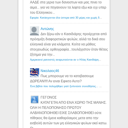
ΑΑΔΕ στα χερια των δανειστων και μας πινει το
αιμα... για να πηγαινουν τα λεφτα εξω και οχι υπερ
του Ελληνικου...
Εφορία: Κατάσχονται όλα ύστερα από 30 μέρες και χωρίς δικαστικές αποφάσεις - Λόγιος Ερμής
Αντώνης
Δεν ξέρω εάν ο Κασιδιάρης προέρχεται από
πρόσμιξη διαφορετικών φυλών, αλλά τα δικά σου
ελληνικά είναι για κλάματα. Κοίτα να μάθεις
στοιχειωδώς ορθογραφία...τουλάχιστον όταν θέτεις
ζήτημα για την...
Αμερικανοί ρατσιστές αναρωτιούνται αν ο Ηλίας Κασιδιάρης ανήκει στη λευκή φυλή... - Λόγιος Ερμής
Νικολαος46
Πως μπορουμε να το κατεβασουμε
ΔΩΡΕΑΝ!!!! Αν ειναι Εφικτο Αυτο?
Ένα βιβλίο που πολεμήθηκε γιατί ξυπνούσε συνειδήσεις... - Λόγιος Ερμής | Η γνώση ξεκινάει με την αναζήτηση...
ΓΕΓΟΝΟΣ
ΚΑΤΑΓΕΤΑΙ ΑΠΟ ΕΝΑ ΧΩΡΙΟ ΤΗΣ ΜΑΝΗΣ.
ΟΛΗ Η ΠΕΛΟΠΟΝΗΣΟ ΠΡΩΤΟΥ
ΑΛΒΑΝΟΠΟΙΗΘΕΙ ΕΙΧΕ ΣΛΑΒΟΠΟΙΗΘΕΙ ούτε
πίθηκος θα έμενε καθαρόαιμος μετα απο την
εισβολή αυτών των μη ελληνικών φυλων εκεί κατω.