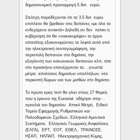
δημοσιονομική προσαρμογή 5 δισ. ευρώ.
Στελέχη παραδέχονται ότι τα 3,5 δισ. ευρώ
επιπλέον θα βρεθούν στις δαπάνες «με όλα τα
ενδεχόμενα ανοικτά» Δηλαδή αν δεν πείσει η
κυβέρνηση ότι θα «νοικοκυρέψει» το όργιο
σπατάλης εξοικονομώντας τα λεφτά αυτά από
την ηλεκτρονική συνταγογράφηση, την
περιστολή δαπανών στο δημόσιο, την
εξυγίανση των κοινωνικών δαπανών κλπ, τότε
στο προσκήνιο επανέρχονται τα... γνωστά
μέτρα: απολύσεις δημοσίων υπαλλήλων, νέα
περικοπή δώρων και των μισθών στο δημόσιο.
Το πρώτο κρας τεστ θα γίνει στους 17 Φορείς
που η έρευνα της Eurostat οδήγησε στην...
αγκαλιά του δημοσίου: Αττικό Μετρό, Ειδικό
Ταμείο Εφαρμογής Ρυθμιστικών και
Πολεοδομικών Σχεδίων, Ελληνικά Αμυντικά
Συστήματα, Ελληνικές Γεωργικές Ασφαλίσεις
(ΕΛΓΑ), ΕΡΤ, ΕΟΤ, ΕΘΕΛ, ΤΡΑΙΝΟΣΕ,
ΗΣΑΠ, ΗΛΠΑΠ, Ηλεκτρομηχανική Κύμης,