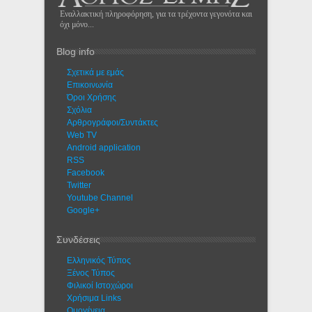
Εναλλακτική πληροφόρηση, για τα τρέχοντα γεγονότα και
όχι μόνο...
Blog info
Σχετικά με εμάς
Eπικοινωνία
Όροι Χρήσης
Σχόλια
Αρθρογράφοι/Συντάκτες
Web TV
Android application
RSS
Facebook
Twitter
Youtube Channel
Google+
Συνδέσεις
Ελληνικός Τύπος
Ξένος Τύπος
Φιλικοί Ιστοχώροι
Χρήσιμα Links
Ομογένεια