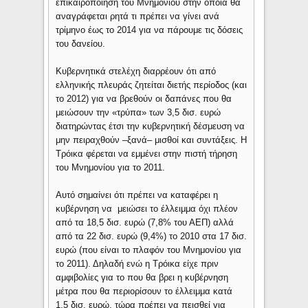
επικαιροποίηση του Μνημονίου στην οποία θα
αναγράφεται ρητά τι πρέπει να γίνει ανά
τρίμηνο έως το 2014 για να πάρουμε τις δόσεις
του δανείου.
Κυβερνητικά στελέχη διαρρέουν ότι από
ελληνικής πλευράς ζητείται διετής περίοδος (και
το 2012) για να βρεθούν οι δαπάνες που θα
μειώσουν την «τρύπα» των 3,5 δισ. ευρώ
διατηρώντας έτσι την κυβερνητική δέσμευση να
μην πειραχθούν –ξανά– μισθοί και συντάξεις. Η
Τρόικα φέρεται να εμμένει στην πιστή τήρηση
του Μνημονίου για το 2011.
Αυτό σημαίνει ότι πρέπει να καταφέρει η
κυβέρνηση να μειώσει το έλλειμμα όχι πλέον
από τα 18,5 δισ. ευρώ (7,8% του ΑΕΠ) αλλά
από τα 22 δισ. ευρώ (9,4%) το 2010 στα 17 δισ.
ευρώ (που είναι το πλαφόν του Μνημονίου για
το 2011). Δηλαδή ενώ η Τρόικα είχε πριν
αμφιβολίες για το που θα βρει η κυβέρνηση
μέτρα που θα περιορίσουν το έλλειμμα κατά
1,5 δισ. ευρώ, τώρα πρέπει να πεισθεί για