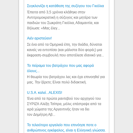
Συγκλονίζει η κατάθεση της συζύγου του Γκιόλια
Έπειτα από 3,5 χρόνια κλήθηκε στην
Αντιτρομοκρατική η σύζυγος και μητέρα των
παιδιών του Σωκράτη Γκιόλια, Αδαμαντία, και
δήλωσε: «Μας έλεγ...
Aιέν αριστεύειν!
Σε ένα από τα Ομηρικά έπη, την Ιλιάδα, δύναται
κανείς να εντοπίσει (και μάλιστα δύο φορές) μια
έκφραση-συμβουλή που αποτέλεσε ιδανικό για...
Το πείραμα του βατράχου που μας αφορά
όλους...
Η θεωρία του βατράχου λες και έχει επινοηθεί για
μας. Την ξέρετε; Είναι πολύ διδακτική.
U.S.A. καλεί...ALEXIS!
Ένα από τα πρώτα ραντεβού του αρχηγού του
ΣΥΡΙΖΑ Αλέξη Τσίπρα, μόλις επέστρεψε από τα
ιερά χώματα της Αργεντινής ήταν να δει
τον Δημήτρη Αβ...
Το τελειότερο εργαλείο που επινόησε ποτε ο
ανθρώπινος εγκέφαλος, είναι η Ελληνική γλώσσα.