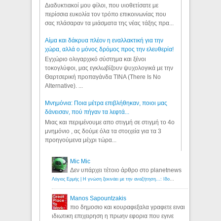
Διαδυκτιακοί μου φίλοι, που υιοθετίσατε με
περίσσια ευκολία τον τρόπο επικοινωνίας που
σας πλάσαραν τα μιάσματα της νέας τάξης πρα...
Αίμα και δάκρυα πλέον η εναλλακτική για την
χώρα, αλλά ο μόνος δρόμος προς την ελευθερία!
Εγχώριο ολιγαρχικό σύστημα και ξένοι
τοκογλύφοι, μας εγκλωβίζουν ψυχολογικά με την
Θαρτσερική προπαγάνδα TINA (There Is No
Alternative). ...
Μνημόνια: Ποια μέτρα επιβλήθηκαν, ποιοι μας
δάνεισαν, πού πήγαν τα λεφτά...
Μιας και περιμένουμε απο στιγμή σε στιγμή το 4ο
μνημόνιο , ας δούμε όλα τα στοιχεία για τα 3
προηγούμενα μέχρι τώρα...
Mic Mic
Δεν υπάρχει τέτοιο άρθρο στο planetnews
Λόγιος Ερμής | Η γνώση ξεκινάει με την αναζήτηση...: Ιδού οι 18 που χρωστούν 11 δις ευρώ!
Manos Sapountzakis
πιο δημοσιο και κουραφεξαλα γραφετε ειναι
ιδιωτικη επιχειρηση η πρωην εφορια που εγινε