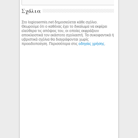
Σχόλια
Στο logiosermis.net δημοσιεύεται κάθε σχόλιο.
Θεωρούμε ότι ο καθένας έχει το δικαίωμα να εκφέρει
ελεύθερα τις απόψεις του, οι οποίες εκφράζουν
αποκλειστικά τον εκάστοτε σχολιαστή. Τα συκοφαντικά ή
υβριστικά σχόλια θα διαγράφονται χωρίς
προειδοποίηση. Περισσότερα στις
οδηγίες χρήσης
.