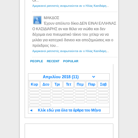
Οι...
Αμερικανοί ρατσιστές αναρωτιούνται αν ο Ηλίας Κασιδιάρης ανήκει στη λευκή φυλή... - Λόγιος Ερμής
ΜΑΚΔΟΣ
Έχουν απόλυτο δίκιο ΔΕΝ ΕΙΝΑΙ ΕΛΛΗΝΑΣ
Ο ΚΑΣΙΔΙΑΡΗΣ αν και θέλει να νιώθει και δεν
δέχομαι ενα πνευματικό τέκνο του χιτλερ να να
μιλάει για κατοχικό δανειο και αποζημιώσεις και ο
πρόεδρος του...
Αμερικανοί ρατσιστές αναρωτιούνται αν ο Ηλίας Κασιδιάρης ανήκει στη λευκή φυλή... - Λόγιος Ερμής
PEOPLE
RECENT
POPULAR
Κυρ
Δευ
Τρι
Τετ
Πεμ
Παρ
Σαβ
◄
Κλίκ εδώ για όλα τα άρθρα του Μήνα