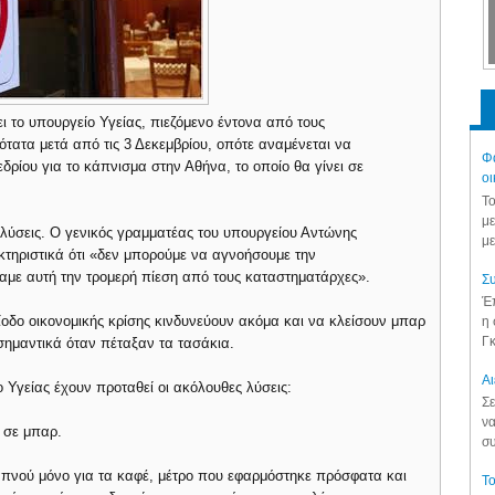
ι το υπουργείο Υγείας, πιεζόμενο έντονα από τους
τατα μετά από τις 3 Δεκεμβρίου, οπότε αναμένεται να
Φά
ίου για το κάπνισμα στην Αθήνα, το οποίο θα γίνει σε
οι
Το
με
 λύσεις. Ο γενικός γραμματέας του υπουργείου Αντώνης
με
τηριστικά ότι «δεν μπορούμε να αγνοήσουμε την
αμε αυτή την τρομερή πίεση από τους καταστηματάρχες».
Συ
Έπ
ίοδο οικονομικής κρίσης κινδυνεύουν ακόμα και να κλείσουν μπαρ
η 
Γκ
 σημαντικά όταν πέταξαν τα τασάκια.
Aι
 Υγείας έχουν προταθεί οι ακόλουθες λύσεις:
Σε
να
υ σε μπαρ.
συ
καπνού μόνο για τα καφέ, μέτρο που εφαρμόστηκε πρόσφατα και
Το