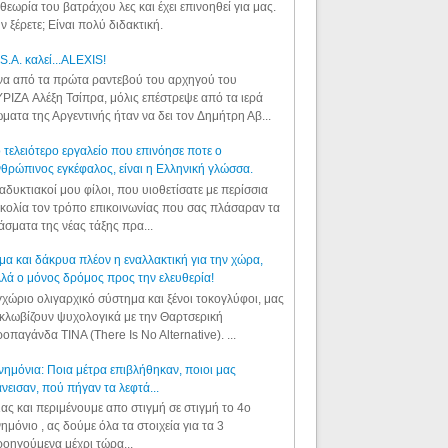
θεωρία του βατράχου λες και έχει επινοηθεί για μας.
ν ξέρετε; Είναι πολύ διδακτική.
S.A. καλεί...ALEXIS!
α από τα πρώτα ραντεβού του αρχηγού του
ΡΙΖΑ Αλέξη Τσίπρα, μόλις επέστρεψε από τα ιερά
ματα της Αργεντινής ήταν να δει τον Δημήτρη Αβ...
 τελειότερο εργαλείο που επινόησε ποτε ο
θρώπινος εγκέφαλος, είναι η Ελληνική γλώσσα.
αδυκτιακοί μου φίλοι, που υιοθετίσατε με περίσσια
κολία τον τρόπο επικοινωνίας που σας πλάσαραν τα
άσματα της νέας τάξης πρα...
μα και δάκρυα πλέον η εναλλακτική για την χώρα,
λά ο μόνος δρόμος προς την ελευθερία!
χώριο ολιγαρχικό σύστημα και ξένοι τοκογλύφοι, μας
κλωβίζουν ψυχολογικά με την Θαρτσερική
οπαγάνδα TINA (There Is No Alternative). ...
ημόνια: Ποια μέτρα επιβλήθηκαν, ποιοι μας
νεισαν, πού πήγαν τα λεφτά...
ας και περιμένουμε απο στιγμή σε στιγμή το 4ο
ημόνιο , ας δούμε όλα τα στοιχεία για τα 3
οηγούμενα μέχρι τώρα...