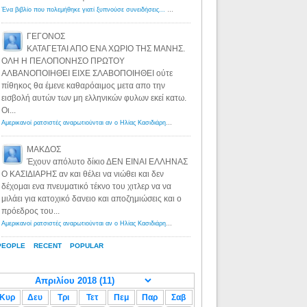
Ένα βιβλίο που πολεμήθηκε γιατί ξυπνούσε συνειδήσεις... - Λόγιος Ερμής | Η γνώση ξεκινάει με την αναζήτηση...
ΓΕΓΟΝΟΣ
ΚΑΤΑΓΕΤΑΙ ΑΠΟ ΕΝΑ ΧΩΡΙΟ ΤΗΣ ΜΑΝΗΣ.
ΟΛΗ Η ΠΕΛΟΠΟΝΗΣΟ ΠΡΩΤΟΥ
ΑΛΒΑΝΟΠΟΙΗΘΕΙ ΕΙΧΕ ΣΛΑΒΟΠΟΙΗΘΕΙ ούτε
πίθηκος θα έμενε καθαρόαιμος μετα απο την
εισβολή αυτών των μη ελληνικών φυλων εκεί κατω.
Οι...
Αμερικανοί ρατσιστές αναρωτιούνται αν ο Ηλίας Κασιδιάρης ανήκει στη λευκή φυλή... - Λόγιος Ερμής
·
8 yea
ΜΑΚΔΟΣ
Έχουν απόλυτο δίκιο ΔΕΝ ΕΙΝΑΙ ΕΛΛΗΝΑΣ
Ο ΚΑΣΙΔΙΑΡΗΣ αν και θέλει να νιώθει και δεν
δέχομαι ενα πνευματικό τέκνο του χιτλερ να να
μιλάει για κατοχικό δανειο και αποζημιώσεις και ο
πρόεδρος του...
Αμερικανοί ρατσιστές αναρωτιούνται αν ο Ηλίας Κασιδιάρης ανήκει στη λευκή φυλή... - Λόγιος Ερμής
·
8 yea
PEOPLE
RECENT
POPULAR
Κυρ
Δευ
Τρι
Τετ
Πεμ
Παρ
Σαβ