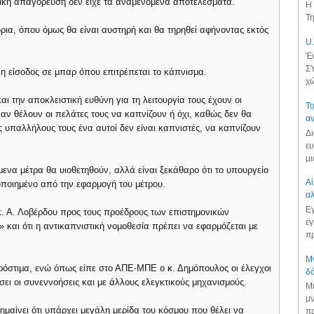
ολική απαγόρευση δεν είχε τα αναμενόμενα αποτελέσματα.
Η 
Τη
ια, όπου όμως θα είναι αυστηρή και θα τηρηθεί αφήνοντας εκτός
U.
Έν
ΣΥ
 η είσοδος σε μπαρ όπου επιτρέπεται το κάπνισμα.
χώ
ι την αποκλειστική ευθύνη για τη λειτουργία τους έχουν οι
Το
ι αν θέλουν οι πελάτες τους να καπνίζουν ή όχι, καθώς δεν θα
αν
 υπαλλήλους τους ένα αυτοί δεν είναι καπνιστές, να καπνίζουν
Δι
ευ
μι
να μέτρα θα υιοθετηθούν, αλλά είναι ξεκάθαρο ότι το υπουργείο
Αί
οποιημένο από την εφαρμογή του μέτρου.
αλ
Εγ
 κ. Α. Λοβέρδου προς τους προέδρους των επιστημονικών
εγ
αι» και ότι η αντικαπνιστική νομοθεσία πρέπει να εφαρμόζεται με
πρ
Μν
ρόστιμα, ενώ όπως είπε στο ΑΠΕ-ΜΠΕ ο κ. Δημόπουλος οι έλεγχοι
δά
ει οι συνεννοήσεις και με άλλους ελεγκτικούς μηχανισμούς.
Μι
μν
ημαίνει ότι υπάρχει μεγάλη μερίδα του κόσμου που θέλει να
πρ