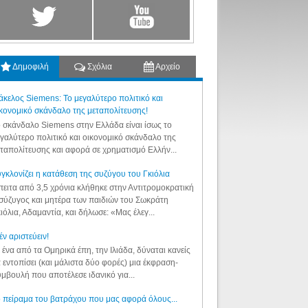
Δημοφιλή
Σχόλια
Αρχείο
κελος Siemens: Το μεγαλύτερο πολιτικό και
κονομικό σκάνδαλο της μεταπολίτευσης!
 σκάνδαλο Siemens στην Ελλάδα είναι ίσως το
γαλύτερο πολιτικό και οικονομικό σκάνδαλο της
ταπολίτευσης και αφορά σε χρηματισμό Ελλήν...
γκλονίζει η κατάθεση της συζύγου του Γκιόλια
ειτα από 3,5 χρόνια κλήθηκε στην Αντιτρομοκρατική
σύζυγος και μητέρα των παιδιών του Σωκράτη
ιόλια, Αδαμαντία, και δήλωσε: «Μας έλεγ...
έν αριστεύειν!
 ένα από τα Ομηρικά έπη, την Ιλιάδα, δύναται κανείς
 εντοπίσει (και μάλιστα δύο φορές) μια έκφραση-
μβουλή που αποτέλεσε ιδανικό για...
 πείραμα του βατράχου που μας αφορά όλους...