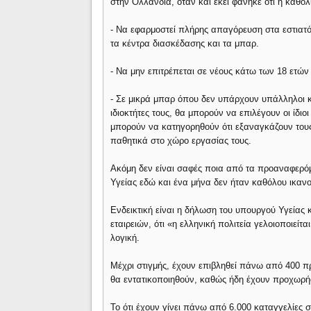
στην Ολλανδία, όταν και εκεί φάνηκε ότι η καθ
- Να εφαρμοστεί πλήρης απαγόρευση στα εστιατόρ
τα κέντρα διασκέδασης και τα μπαρ.
- Να μην επιτρέπεται σε νέους κάτω των 18 ετών
- Σε μικρά μπαρ όπου δεν υπάρχουν υπάλληλοι κα
ιδιοκτήτες τους, θα μπορούν να επιλέγουν οι ίδιο
μπορούν να κατηγορηθούν ότι εξαναγκάζουν τους
παθητικά στο χώρο εργασίας τους.
Ακόμη δεν είναι σαφές ποια από τα προαναφερόμε
Υγείας εδώ και ένα μήνα δεν ήταν καθόλου ικαν
Ενδεικτική είναι η δήλωση του υπουργού Υγείας
εταιρειών, ότι «η ελληνική πολιτεία γελοιοποιείτ
λογική.
Μέχρι στιγμής, έχουν επιβληθεί πάνω από 400 π
θα εντατικοποιηθούν, καθώς ήδη έχουν προχωρήσ
Το ότι έχουν γίνει πάνω από 6.000 καταγγελίες σ