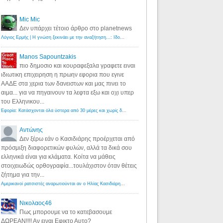
Mic Mic
Δεν υπάρχει τέτοιο άρθρο στο planetnews
Λόγιος Ερμής | Η γνώση ξεκινάει με την αναζήτηση...: Ιδού οι 18 που χρωστούν 11 δις ευρώ!
·
6 years ago
Manos Sapountzakis
πιο δημοσιο και κουραφεξαλα γραφετε ειναι
ιδιωτικη επιχειρηση η πρωην εφορια που εγινε
ΑΑΔΕ στα χερια των δανειστων και μας πινει το
αιμα... για να πηγαινουν τα λεφτα εξω και οχι υπερ
του Ελληνικου...
Εφορία: Κατάσχονται όλα ύστερα από 30 μέρες και χωρίς δικαστικές αποφάσεις - Λόγιος Ερμής
·
6 years ag
Αντώνης
Δεν ξέρω εάν ο Κασιδιάρης προέρχεται από
πρόσμιξη διαφορετικών φυλών, αλλά τα δικά σου
ελληνικά είναι για κλάματα. Κοίτα να μάθεις
στοιχειωδώς ορθογραφία...τουλάχιστον όταν θέτεις
ζήτημα για την...
Αμερικανοί ρατσιστές αναρωτιούνται αν ο Ηλίας Κασιδιάρης ανήκει στη λευκή φυλή... - Λόγιος Ερμής
·
7 yea
Νικολαος46
Πως μπορουμε να το κατεβασουμε
ΔΩΡΕΑΝ!!!! Αν ειναι Εφικτο Αυτο?