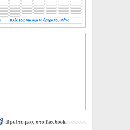
◄
Κλίκ εδώ για όλα τα άρθρα του Μήνα
Βρείτε μας στο facebook