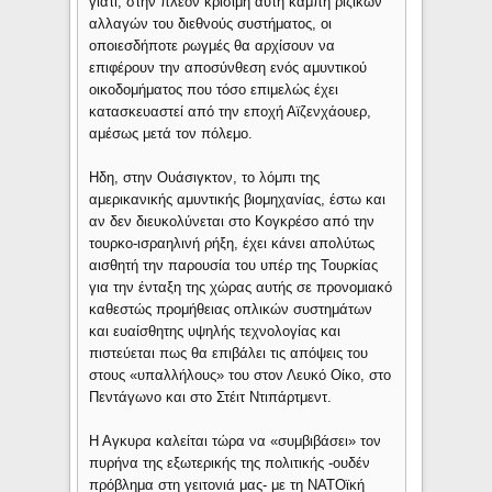
γιατί, στην πλέον κρίσιμη αυτή καμπή ριζικών
αλλαγών του διεθνούς συστήματος, οι
οποιεσδήποτε ρωγμές θα αρχίσουν να
επιφέρουν την αποσύνθεση ενός αμυντικού
οικοδομήματος που τόσο επιμελώς έχει
κατασκευαστεί από την εποχή Αϊζενχάουερ,
αμέσως μετά τον πόλεμο.
Ηδη, στην Ουάσιγκτον, το λόμπι της
αμερικανικής αμυντικής βιομηχανίας, έστω και
αν δεν διευκολύνεται στο Κογκρέσο από την
τουρκο-ισραηλινή ρήξη, έχει κάνει απολύτως
αισθητή την παρουσία του υπέρ της Τουρκίας
για την ένταξη της χώρας αυτής σε προνομιακό
καθεστώς προμήθειας οπλικών συστημάτων
και ευαίσθητης υψηλής τεχνολογίας και
πιστεύεται πως θα επιβάλει τις απόψεις του
στους «υπαλλήλους» του στον Λευκό Οίκο, στο
Πεντάγωνο και στο Στέιτ Ντιπάρτμεντ.
Η Αγκυρα καλείται τώρα να «συμβιβάσει» τον
πυρήνα της εξωτερικής της πολιτικής -ουδέν
πρόβλημα στη γειτονιά μας- με τη ΝΑΤΟϊκή