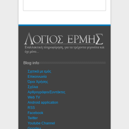
Εναλλακτική πληροφόρηση, για τα τρέχοντα γεγονότα και
όχι μόνο...
Blog info
Σχετικά με εμάς
Eπικοινωνία
Όροι Χρήσης
Σχόλια
Αρθρογράφοι/Συντάκτες
Web TV
Android application
RSS
Facebook
Twitter
Youtube Channel
Google+