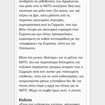
αντιδράσει σε μεθοδεύσεις των Αμερικανών,
που μέσα από το ΝΑΤΟ αναζητούν δική τους
ταυτότητα και ρόλο στον 21ο αιώνα, και, αφ'
ετέρου να βρει, κάτω μάλιστα από τις
παρούσες οικονομικές συγκυρίες,
συμπαράσταση από τη Γερμανία, που έχει
βάλει πλώρη για οικονομική κυριαρχία στην
Ευρώπη και έχει άλλες προτεραιότητες,
ευρισκόμενη σε ευθεία αντιπαράθεση με την
«περιφέρεια» της Ευρώπης, αλλά και την
Ουάσιγκτον.
Μέσα στη γενική «θολούρα» για το μέλλον του
ΝΑΤΟ, όλο και περισσότεροι διπλωμάτες και
πολιτικοί παράγοντες εγκύρως εκτιμούν πως η
Συμμαχία είναι κατ' ουσίαν μια «τελειωμένη
υπόθεση», έστω και αν αυτό καθυστερήσει, και
αναρωτιούνται μήπως η Λισαβόνα δεν θα 'ναι
τίποτα άλλο παρά η αρχή του τέλους για το
ΝΑΤΟ. Μέχρι να συμβεί όμως αυτό, τι γίνεται;
Κίνδυνοι
«Είναι ένα ενδιαφέρον ερώτημα, φιλοσοφικό