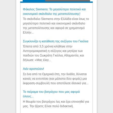
Φάκελος Siemens: Το μεγαλύτερο πολιτικό και
οικονομικό σκάνδαλο της μεταπολίτευσης!
Το σκάνδαλο Siemens στην Ελλάδα είναι ίσως το
μεγαλύτερο πολιτικό και οικονομικό σκάνδαλο
της μεταπολίτευσης και αφορά σε χρηματισμό
Ελλήν...
Συγκλονίζει η κατάθεση της συζύγου του Γκιόλια
Έπειτα από 3,5 χρόνια κλήθηκε στην
Αντιτρομοκρατική η σύζυγος και μητέρα των
παιδιών του Σωκράτη Γκιόλια, Αδαμαντία, και
δήλωσε: «Μας έλεγ...
Aιέν αριστεύειν!
Σε ένα από τα Ομηρικά έπη, την Ιλιάδα, δύναται
κανείς να εντοπίσει (και μάλιστα δύο φορές) μια
έκφραση-συμβουλή που αποτέλεσε ιδανικό για...
Το πείραμα του βατράχου που μας αφορά
όλους...
Η θεωρία του βατράχου λες και έχει επινοηθεί για
μας. Την ξέρετε; Είναι πολύ διδακτική.