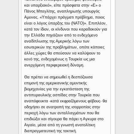
και υπαρξιακό», είπε πρόσφατα στην «Ε» ο
Πάνος Μπεγλίτης, αναπληρωτής υπουργός
Αμυνας. «Υπάρχει πράγματι πρόβλημα, ποιος
είναι ο λόγος ύπαρξης του (ΝΑΤΟ)». Επιπλέον,
κατά τον ίδιον, οι κίνδυνοι που καραδοκούν για
την Ελλάδα πηγάζουν από το ενδεχόμενο
αναδίπλωσης της Αμερικής λόγω των
εσωτερικών της προβλημάτων, οπότε κάποιες
άλλες χώρες θα σπεύσουν να καλύψουν το
κενό της, ενδεχομένως η Τουρκία ως μια
ανερχόμενη περιφερειακή δύναμη.
Θα πρέπει να σημειωθεί η δεσπόζουσα
επιμονή της αμερικανικής αμυντικής
βιομηχανίας για την εγκατάσταση της
αντιπυραυλικής ασπίδας στην Τουρκία που
αναπόφευκτα -κατά εκφραζόμενους φόβους- θα
οδηγήσει σε ανατροπή της ισορροπίας στην
περιοχή λόγω των ανταλλαγμάτων που θα
επιδιώξει και σίγουρα θα πάρει η Αγκυρα στο
Αιγαίο, μέσα από τη γνωστή ανατολίτικη
διαπραγματευτική της τακτική.