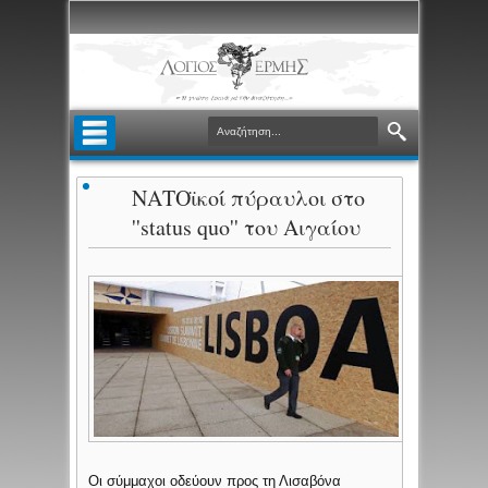
ΝΑΤΟϊκοί πύραυλοι στο
''status quo'' του Αιγαίου
Οι σύμμαχοι οδεύουν προς τη Λισαβόνα