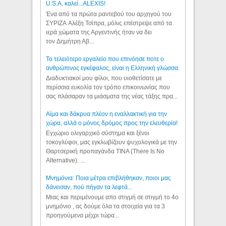
U.S.A. καλεί...ALEXIS!
Ένα από τα πρώτα ραντεβού του αρχηγού του
ΣΥΡΙΖΑ Αλέξη Τσίπρα, μόλις επέστρεψε από τα
ιερά χώματα της Αργεντινής ήταν να δει
τον Δημήτρη Αβ...
Το τελειότερο εργαλείο που επινόησε ποτε ο
ανθρώπινος εγκέφαλος, είναι η Ελληνική γλώσσα.
Διαδυκτιακοί μου φίλοι, που υιοθετίσατε με
περίσσια ευκολία τον τρόπο επικοινωνίας που
σας πλάσαραν τα μιάσματα της νέας τάξης πρα...
Αίμα και δάκρυα πλέον η εναλλακτική για την
χώρα, αλλά ο μόνος δρόμος προς την ελευθερία!
Εγχώριο ολιγαρχικό σύστημα και ξένοι
τοκογλύφοι, μας εγκλωβίζουν ψυχολογικά με την
Θαρτσερική προπαγάνδα TINA (There Is No
Alternative). ...
Μνημόνια: Ποια μέτρα επιβλήθηκαν, ποιοι μας
δάνεισαν, πού πήγαν τα λεφτά...
Μιας και περιμένουμε απο στιγμή σε στιγμή το 4ο
μνημόνιο , ας δούμε όλα τα στοιχεία για τα 3
προηγούμενα μέχρι τώρα...