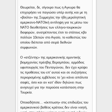
Θεωρείται, δε, σίγουρο πως η Αγκυρα θα
επιχειρήσει να παγιώσει υπέρ αυτής και με τη
«βούλα» της Συμμαχίας την ήδη μεροληπτική
αμερικανο-ΝΑΤΟϊκή αντίληψη για τις μέσω του
ΝΑΤΟ διευθετήσεις των ελληνο-τουρκικών
διαφορών, ανατρέποντας έτσι το στάτους κβο
πολλών 10ετιών στο Αιγαίο, το καθεστώς του
οποίου διέπεται από σειρά διεθνών
συμφωνιών.
Ο «ατζέντης» της αμερικανικής αμυντικής
βιομηχανίας πρέσβης Βερσμπάου, αρμόδιος
υφυπουργός του Πενταγώνου, δεν έχει κρύψει
τις προθέσεις του επ' αυτού και σε συζητήσεις
περιορισμένης εμβέλειας το 'χει κάνει απόλυτα
σαφές, όσο και αν κατ' ιδίαν δηλώνει πως
ανησυχεί για την παρούσα κατάσταση στην
Τουρκία.
Οποιαδήποτε... «έκπτωση» στις επιδιώξεις του
αμερικανικού βαθέος κράτους δεν είναι νοητή,