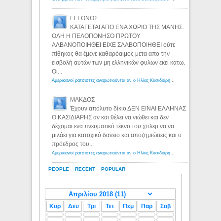
ΓΕΓΟΝΟΣ
ΚΑΤΑΓΕΤΑΙ ΑΠΟ ΕΝΑ ΧΩΡΙΟ ΤΗΣ ΜΑΝΗΣ.
ΟΛΗ Η ΠΕΛΟΠΟΝΗΣΟ ΠΡΩΤΟΥ
ΑΛΒΑΝΟΠΟΙΗΘΕΙ ΕΙΧΕ ΣΛΑΒΟΠΟΙΗΘΕΙ ούτε
πίθηκος θα έμενε καθαρόαιμος μετα απο την
εισβολή αυτών των μη ελληνικών φυλων εκεί κατω.
Οι...
Αμερικανοί ρατσιστές αναρωτιούνται αν ο Ηλίας Κασιδιάρης ανήκει στη λευκή φυλή... - Λόγιος Ερμής
ΜΑΚΔΟΣ
Έχουν απόλυτο δίκιο ΔΕΝ ΕΙΝΑΙ ΕΛΛΗΝΑΣ
Ο ΚΑΣΙΔΙΑΡΗΣ αν και θέλει να νιώθει και δεν
δέχομαι ενα πνευματικό τέκνο του χιτλερ να να
μιλάει για κατοχικό δανειο και αποζημιώσεις και ο
πρόεδρος του...
Αμερικανοί ρατσιστές αναρωτιούνται αν ο Ηλίας Κασιδιάρης ανήκει στη λευκή φυλή... - Λόγιος Ερμής
PEOPLE
RECENT
POPULAR
Κυρ
Δευ
Τρι
Τετ
Πεμ
Παρ
Σαβ