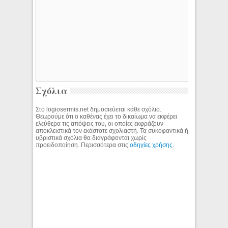
Σχόλια
Στο logiosermis.net δημοσιεύεται κάθε σχόλιο.
Θεωρούμε ότι ο καθένας έχει το δικαίωμα να εκφέρει
ελεύθερα τις απόψεις του, οι οποίες εκφράζουν
αποκλειστικά τον εκάστοτε σχολιαστή. Τα συκοφαντικά ή
υβριστικά σχόλια θα διαγράφονται χωρίς
προειδοποίηση. Περισσότερα στις
οδηγίες χρήσης
.