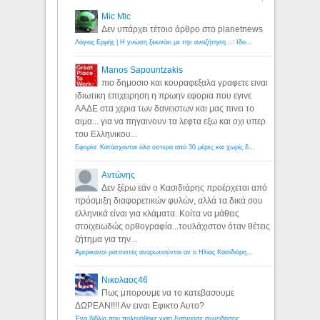
Mic Mic
Δεν υπάρχει τέτοιο άρθρο στο planetnews
Λόγιος Ερμής | Η γνώση ξεκινάει με την αναζήτηση...: Ιδού οι 18 που χρωστούν 11 δις ευρώ!
Manos Sapountzakis
πιο δημοσιο και κουραφεξαλα γραφετε ειναι
ιδιωτικη επιχειρηση η πρωην εφορια που εγινε
ΑΑΔΕ στα χερια των δανειστων και μας πινει το
αιμα... για να πηγαινουν τα λεφτα εξω και οχι υπερ
του Ελληνικου...
Εφορία: Κατάσχονται όλα ύστερα από 30 μέρες και χωρίς δικαστικές αποφάσεις - Λόγιος Ερμής
Αντώνης
Δεν ξέρω εάν ο Κασιδιάρης προέρχεται από
πρόσμιξη διαφορετικών φυλών, αλλά τα δικά σου
ελληνικά είναι για κλάματα. Κοίτα να μάθεις
στοιχειωδώς ορθογραφία...τουλάχιστον όταν θέτεις
ζήτημα για την...
Αμερικανοί ρατσιστές αναρωτιούνται αν ο Ηλίας Κασιδιάρης ανήκει στη λευκή φυλή... - Λόγιος Ερμής
Νικολαος46
Πως μπορουμε να το κατεβασουμε
ΔΩΡΕΑΝ!!!! Αν ειναι Εφικτο Αυτο?
Ένα βιβλίο που πολεμήθηκε γιατί ξυπνούσε συνειδήσεις... - Λόγιος Ερμής | Η γνώση ξεκινάει με την αναζήτηση...