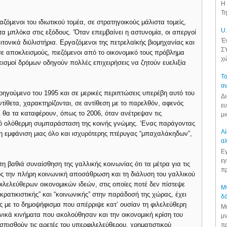
Η 
Τη
ζόμενοι του ιδιωτικού τομέα, σε στρατηγοικούς μάλιστα τομείς,
U.
 μπλόκα στις εξόδους. ‘Όταν επεμβαίνει η αστυνομία, οι απεργοί
Έν
τονικά διϋλιστήρια. Εργαζόμενοι της πετρελαϊκής βιομηχανίας και
ΣΥ
σε αποκλεισμούς, πιεζόμενοι από το οικονομικό τους πρόβλημα
χώ
σμοί δρόμων οδηγούν πολλές επιχειρήσεις να ζητούν ευελιξία
Το
αν
οηγούμενο του 1995 και σε μερικές περιπτώσεις υπερέβη αυτό του
Δι
τίθετα, χαρακτηρίζονται, σε αντίθεση με το παρελθόν, αφενός
ευ
θα τα καταφέρουν, όπως το 2006, όταν ανέτρεψαν τις
μι
πό ολόθερμη συμπαράσταση της κοινής γνώμης. ‘Ενας παράγοντας
Αί
 η εμφάνιση μιας όλο και ισχυρότερης πτέρυγας “μπαχαλάκηδων”,
αλ
Εγ
εγ
η βαθιά συναίσθηση της γαλλικής κοινωνίας ότι τα μέτρα για τις
πρ
ς την πλήρη κοινωνική αποσάθρωση και τη διάλυση του γαλλικού
ιλελεύθερων οικονομικών ιδεών, στις οποίες ποτέ δεν πίστεψε
Μν
“κρατικιστικής” και “κοινωνικής” στην παράδοσή της χώρας, έχει
δά
ως με το δημοψήφισμα που απέρριψε κατ’ oυσίαν τη φιλελεύθερη
Μι
νικά κινήματα που ακολούθησαν και την οικονομική κρίση του
μν
πισθούν τις αρετές του υπερφιλελεύθερου, χρηματιστικού
πρ