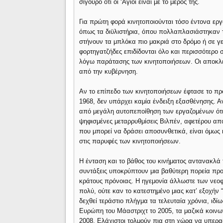
σίγουρο ότι οι ‘Αγιοι είναι με το μέρος της.
Για πρώτη φορά κινητοποιούνται τόσο έντονα εργα
όπως τα διϋλιστήρια, όπου πολλαπλασιάστηκαν τα
στήνουν τα μπλόκα πιο μακριά στο δρόμο ή σε γει
φορτηγατζήδες επιδίδονται όλο και περισσότερο 
λόγω παράτασης των κινητοποιήσεων. Οι αποκλει
από την κυβέρνηση.
Αν το επίπεδο των κινητοποιήσεων έφτασε το πρ
1968, δεν υπάρχει καμία ένδειξη εξασθένησης. Αν
από μεγάλη αυτοπεποίθηση των εργαζομένων ότι 
ψηφισμένες μεταρρυθμίσεις Βιλπέν, αφετέρου α
που μπορεί να δράσει αποσυνθετικά, είναι όμως
στις παρυφές των κινητοποιήσεων.
Η ένταση και το βάθος του κινήματος αντανακλά τ
συντάξεις υποκρύπτουν μια βαθύτερη πορεία προ
κράτους πρόνοιας. Η ηγεμονία άλλωστε των νεοφ
πολύ, ούτε καν το κατεστημένο μιας κατ’ εξοχήν 
δεχθεί τεράστιο πλήγμα τα τελευταία χρόνια, ιδί
Ευρώπη του Μάαστριχτ το 2005, τα μαζικά κοινω
2008. Ελάχιστοι τολμούν πια στη χώρα να υπερασ