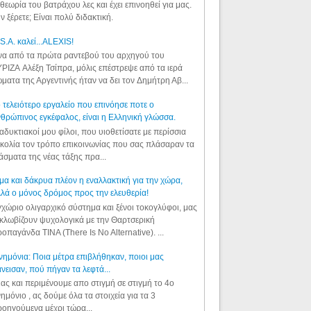
θεωρία του βατράχου λες και έχει επινοηθεί για μας.
ν ξέρετε; Είναι πολύ διδακτική.
S.A. καλεί...ALEXIS!
α από τα πρώτα ραντεβού του αρχηγού του
ΡΙΖΑ Αλέξη Τσίπρα, μόλις επέστρεψε από τα ιερά
ματα της Αργεντινής ήταν να δει τον Δημήτρη Αβ...
 τελειότερο εργαλείο που επινόησε ποτε ο
θρώπινος εγκέφαλος, είναι η Ελληνική γλώσσα.
αδυκτιακοί μου φίλοι, που υιοθετίσατε με περίσσια
κολία τον τρόπο επικοινωνίας που σας πλάσαραν τα
άσματα της νέας τάξης πρα...
μα και δάκρυα πλέον η εναλλακτική για την χώρα,
λά ο μόνος δρόμος προς την ελευθερία!
χώριο ολιγαρχικό σύστημα και ξένοι τοκογλύφοι, μας
κλωβίζουν ψυχολογικά με την Θαρτσερική
οπαγάνδα TINA (There Is No Alternative). ...
ημόνια: Ποια μέτρα επιβλήθηκαν, ποιοι μας
νεισαν, πού πήγαν τα λεφτά...
ας και περιμένουμε απο στιγμή σε στιγμή το 4ο
ημόνιο , ας δούμε όλα τα στοιχεία για τα 3
οηγούμενα μέχρι τώρα...