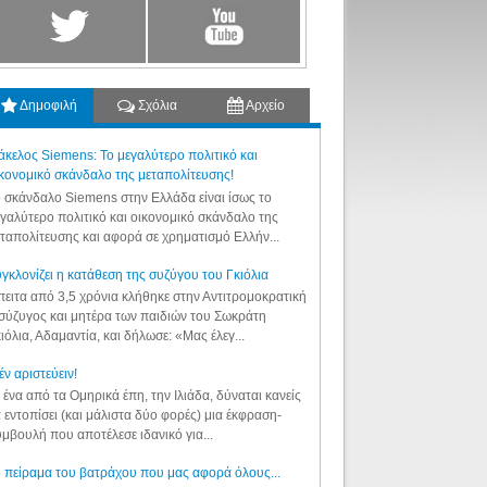
Δημοφιλή
Σχόλια
Αρχείο
κελος Siemens: Το μεγαλύτερο πολιτικό και
κονομικό σκάνδαλο της μεταπολίτευσης!
 σκάνδαλο Siemens στην Ελλάδα είναι ίσως το
γαλύτερο πολιτικό και οικονομικό σκάνδαλο της
ταπολίτευσης και αφορά σε χρηματισμό Ελλήν...
γκλονίζει η κατάθεση της συζύγου του Γκιόλια
ειτα από 3,5 χρόνια κλήθηκε στην Αντιτρομοκρατική
σύζυγος και μητέρα των παιδιών του Σωκράτη
ιόλια, Αδαμαντία, και δήλωσε: «Μας έλεγ...
έν αριστεύειν!
 ένα από τα Ομηρικά έπη, την Ιλιάδα, δύναται κανείς
 εντοπίσει (και μάλιστα δύο φορές) μια έκφραση-
μβουλή που αποτέλεσε ιδανικό για...
 πείραμα του βατράχου που μας αφορά όλους...