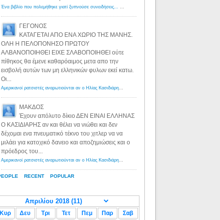
Ένα βιβλίο που πολεμήθηκε γιατί ξυπνούσε συνειδήσεις... - Λόγιος Ερμής | Η γνώση ξεκινάει με την αναζήτηση...
ΓΕΓΟΝΟΣ
ΚΑΤΑΓΕΤΑΙ ΑΠΟ ΕΝΑ ΧΩΡΙΟ ΤΗΣ ΜΑΝΗΣ.
ΟΛΗ Η ΠΕΛΟΠΟΝΗΣΟ ΠΡΩΤΟΥ
ΑΛΒΑΝΟΠΟΙΗΘΕΙ ΕΙΧΕ ΣΛΑΒΟΠΟΙΗΘΕΙ ούτε
πίθηκος θα έμενε καθαρόαιμος μετα απο την
εισβολή αυτών των μη ελληνικών φυλων εκεί κατω.
Οι...
Αμερικανοί ρατσιστές αναρωτιούνται αν ο Ηλίας Κασιδιάρης ανήκει στη λευκή φυλή... - Λόγιος Ερμής
·
8 yea
ΜΑΚΔΟΣ
Έχουν απόλυτο δίκιο ΔΕΝ ΕΙΝΑΙ ΕΛΛΗΝΑΣ
Ο ΚΑΣΙΔΙΑΡΗΣ αν και θέλει να νιώθει και δεν
δέχομαι ενα πνευματικό τέκνο του χιτλερ να να
μιλάει για κατοχικό δανειο και αποζημιώσεις και ο
πρόεδρος του...
Αμερικανοί ρατσιστές αναρωτιούνται αν ο Ηλίας Κασιδιάρης ανήκει στη λευκή φυλή... - Λόγιος Ερμής
·
8 yea
PEOPLE
RECENT
POPULAR
Κυρ
Δευ
Τρι
Τετ
Πεμ
Παρ
Σαβ