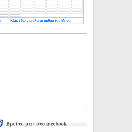
◄
Κλίκ εδώ για όλα τα άρθρα του Μήνα
Βρείτε μας στο facebook