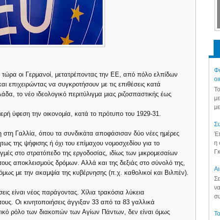
Φά
 τώρα οι Γερμανοί, μετατρέποντας την ΕΕ, από πόλο ελπίδων
οι
ι επιχειρώντας να συγκροτήσουν με τις επιθέσεις κατά
Το
α, το νέο ιδεολογικό περιτύλιγμα μιας ριζοσπαστικής έως
με
με
ερή ύφεση την οικονομία, κατά το πρότυπο του 1929-31.
Συ
η στη Γαλλία, όπου τα συνδικάτα αποφάσισαν δύο νέες ημέρες
Έπ
η 
ως της ψήφισης ή όχι του επίμαχου νομοσχεδίου για το
Γκ
γμές στο στρατόπεδο της εργοδοσίας, ιδίως των μικρομεσαίων
τους αποκλεισμούς δρόμων. Αλλά και της δεξιάς στο σύνολό της,
Aι
όμως με την ακαμψία της κυβέρνησης (π.χ. καθολικοί και Βιλπέν).
Σε
να
σεις είναι νέος παράγοντας. Χίλια τρακόσια λύκεια
συ
τους. Οι κινητοποιήσεις άγγιξαν 33 από τα 83 γαλλικά
τικό ρόλο των διακοπών των Αγίων Πάντων, δεν είναι όμως
Το