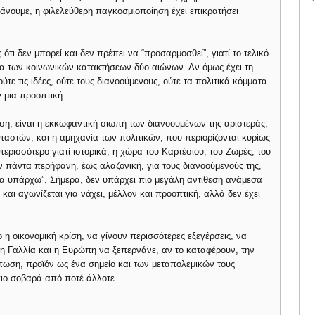
 κάνουμε, η φιλελεύθερη παγκοσμιοποίηση έχει επικρατήσει
ότι δεν μπορεί και δεν πρέπει να “προσαρμοσθεί”, γιατί το τελικό
ια των κοινωνικών κατακτήσεων δύο αιώνων. Αν όμως έχει τη
ούτε τις ιδέες, ούτε τους διανοούμενους, ούτε τα πολιτικά κόμματα
 μια προοπτική.
ση, είναι η εκκωφαντική σιωπή των διανοουμένων της αριστεράς,
σπαστών, και η αμηχανία των πολιτικών, που περιορίζονται κυρίως
ερισσότερο γιατί ιστορικά, η χώρα του Καρτέσιου, του Ζωρές, του
ν πάντα περήφανη, έως αλαζονική, για τους διανοούμενούς της,
ρα υπάρχω”. Σήμερα, δεν υπάρχει πιο μεγάλη αντίθεση ανάμεσα
 και αγωνίζεται για νάχει, μέλλον και προοπτική, αλλά δεν έχει
 η οικονομική κρίση, να γίνουν περισσότερες εξεγέρσεις, να
 η Γαλλία και η Ευρώπη να ξεπερνάνε, αν το καταφέρουν, την
κόπωση, προϊόν ως ένα σημείο και των μεταπολεμικών τους
πιο σοβαρά από ποτέ άλλοτε.