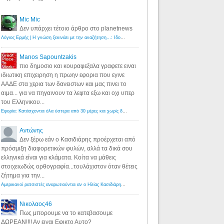
Mic Mic
Δεν υπάρχει τέτοιο άρθρο στο planetnews
Λόγιος Ερμής | Η γνώση ξεκινάει με την αναζήτηση...: Ιδού οι 18 που χρωστούν 11 δις ευρώ!
·
6 years ago
Manos Sapountzakis
πιο δημοσιο και κουραφεξαλα γραφετε ειναι
ιδιωτικη επιχειρηση η πρωην εφορια που εγινε
ΑΑΔΕ στα χερια των δανειστων και μας πινει το
αιμα... για να πηγαινουν τα λεφτα εξω και οχι υπερ
του Ελληνικου...
Εφορία: Κατάσχονται όλα ύστερα από 30 μέρες και χωρίς δικαστικές αποφάσεις - Λόγιος Ερμής
·
6 years ag
Αντώνης
Δεν ξέρω εάν ο Κασιδιάρης προέρχεται από
πρόσμιξη διαφορετικών φυλών, αλλά τα δικά σου
ελληνικά είναι για κλάματα. Κοίτα να μάθεις
στοιχειωδώς ορθογραφία...τουλάχιστον όταν θέτεις
ζήτημα για την...
Αμερικανοί ρατσιστές αναρωτιούνται αν ο Ηλίας Κασιδιάρης ανήκει στη λευκή φυλή... - Λόγιος Ερμής
·
7 yea
Νικολαος46
Πως μπορουμε να το κατεβασουμε
ΔΩΡΕΑΝ!!!! Αν ειναι Εφικτο Αυτο?