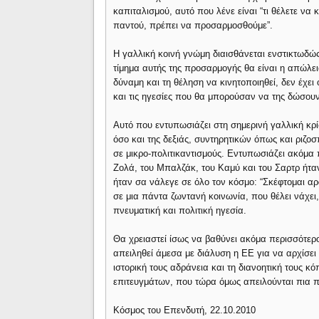
καπιταλισμού, αυτό που λένε είναι “τι θέλετε να
παντού, πρέπει να προσαρμοσθούμε”.
Η γαλλική κοινή γνώμη διαισθάνεται ενστικτωδώς 
τίμημα αυτής της προσαρμογής θα είναι η απώλε
δύναμη και τη θέληση να κινητοποιηθεί, δεν έχει 
και τις ηγεσίες που θα μπορούσαν να της δώσουν
Αυτό που εντυπωσιάζει στη σημερινή γαλλική κρί
όσο και της δεξιάς, συντηρητικών όπως και ριζο
σε μικρο-πολιτικαντισμούς. Εντυπωσιάζει ακόμα π
Ζολά, του Μπαλζάκ, του Καμύ και του Σαρτρ ήτα
ήταν σα νάλεγε σε όλο τον κόσμο: “Σκέφτομαι α
σε μια πάντα ζωντανή κοινωνία, που θέλει νάχει,
πνευματική και πολιτική ηγεσία.
Θα χρειαστεί ίσως να βαθύνει ακόμα περισσότερο
απειληθεί άμεσα με διάλυση η ΕΕ για να αρχίσει
ιστορική τους αδράνεια και τη διανοητική τους 
επιτευγμάτων, που τώρα όμως απειλούνται πια 
Κόσμος του Επενδυτή, 22.10.2010