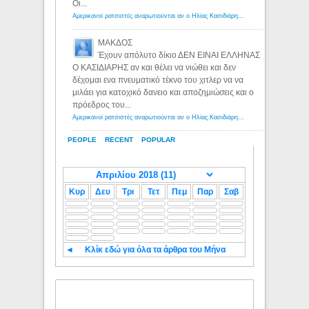
Οι...
Αμερικανοί ρατσιστές αναρωτιούνται αν ο Ηλίας Κασιδιάρης ανήκει στη λευκή φυλή... - Λόγιος Ερμής
ΜΑΚΔΟΣ
Έχουν απόλυτο δίκιο ΔΕΝ ΕΙΝΑΙ ΕΛΛΗΝΑΣ
Ο ΚΑΣΙΔΙΑΡΗΣ αν και θέλει να νιώθει και δεν
δέχομαι ενα πνευματικό τέκνο του χιτλερ να να
μιλάει για κατοχικό δανειο και αποζημιώσεις και ο
πρόεδρος του...
Αμερικανοί ρατσιστές αναρωτιούνται αν ο Ηλίας Κασιδιάρης ανήκει στη λευκή φυλή... - Λόγιος Ερμής
PEOPLE
RECENT
POPULAR
Κυρ
Δευ
Τρι
Τετ
Πεμ
Παρ
Σαβ
◄
Κλίκ εδώ για όλα τα άρθρα του Μήνα