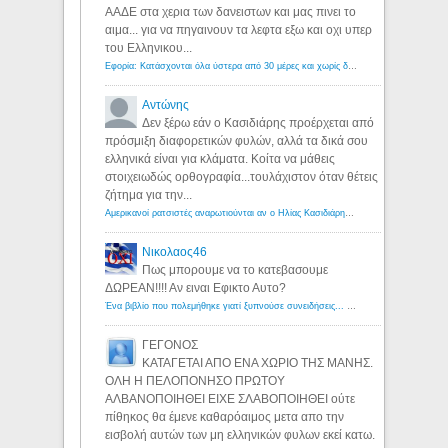
ΑΑΔΕ στα χερια των δανειστων και μας πινει το
αιμα... για να πηγαινουν τα λεφτα εξω και οχι υπερ
του Ελληνικου...
Εφορία: Κατάσχονται όλα ύστερα από 30 μέρες και χωρίς δικαστικές αποφάσεις - Λόγιος Ερμής
Αντώνης
Δεν ξέρω εάν ο Κασιδιάρης προέρχεται από
πρόσμιξη διαφορετικών φυλών, αλλά τα δικά σου
ελληνικά είναι για κλάματα. Κοίτα να μάθεις
στοιχειωδώς ορθογραφία...τουλάχιστον όταν θέτεις
ζήτημα για την...
Αμερικανοί ρατσιστές αναρωτιούνται αν ο Ηλίας Κασιδιάρης ανήκει στη λευκή φυλή... - Λόγιος Ερμής
Νικολαος46
Πως μπορουμε να το κατεβασουμε
ΔΩΡΕΑΝ!!!! Αν ειναι Εφικτο Αυτο?
Ένα βιβλίο που πολεμήθηκε γιατί ξυπνούσε συνειδήσεις... - Λόγιος Ερμής | Η γνώση ξεκινάει με την αναζήτηση...
ΓΕΓΟΝΟΣ
ΚΑΤΑΓΕΤΑΙ ΑΠΟ ΕΝΑ ΧΩΡΙΟ ΤΗΣ ΜΑΝΗΣ.
ΟΛΗ Η ΠΕΛΟΠΟΝΗΣΟ ΠΡΩΤΟΥ
ΑΛΒΑΝΟΠΟΙΗΘΕΙ ΕΙΧΕ ΣΛΑΒΟΠΟΙΗΘΕΙ ούτε
πίθηκος θα έμενε καθαρόαιμος μετα απο την
εισβολή αυτών των μη ελληνικών φυλων εκεί κατω.