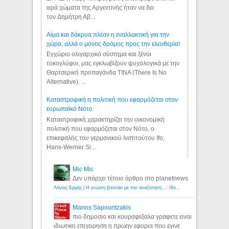
ιερά χώματα της Αργεντινής ήταν να δει
τον Δημήτρη Αβ...
Αίμα και δάκρυα πλέον η εναλλακτική για την
χώρα, αλλά ο μόνος δρόμος προς την ελευθερία!
Εγχώριο ολιγαρχικό σύστημα και ξένοι
τοκογλύφοι, μας εγκλωβίζουν ψυχολογικά με την
Θαρτσερική προπαγάνδα TINA (There Is No
Alternative). ...
Καταστροφική η πολιτική που εφαρμόζεται στον
ευρωπαϊκό Νότο
Καταστροφική χαρακτηρίζει την οικονομική
πολιτική που εφαρμόζεται στον Νότο, ο
επικεφαλής του γερμανικού Ινστιτούτου Ifo,
Hans-Werner Si...
Mic Mic
Δεν υπάρχει τέτοιο άρθρο στο planetnews
Λόγιος Ερμής | Η γνώση ξεκινάει με την αναζήτηση...: Ιδού οι 18 που χρωστούν 11 δις ευρώ!
Manos Sapountzakis
πιο δημοσιο και κουραφεξαλα γραφετε ειναι
ιδιωτικη επιχειρηση η πρωην εφορια που εγινε