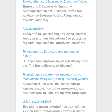
Συγκλονίζει η κατάθεση της συζύγου του Γκιόλια
Έπειτα από 3,5 χρόνια κλήθηκε στην
Αντιτρομοκρατική η σύζυγος και μητέρα των
παιδιών του Σωκράτη Γκιόλια, Αδαμαντία, και
δήλωσε: «Μας έλεγ...
Aιέν αριστεύειν!
Σε ένα από τα Ομηρικά έπη, την Ιλιάδα, δύναται
κανείς να εντοπίσει (και μάλιστα δύο φορές) μια
έκφραση-συμβουλή που αποτέλεσε ιδανικό για...
Το πείραμα του βατράχου που μας αφορά
όλους...
Η θεωρία του βατράχου λες και έχει επινοηθεί για
μας. Την ξέρετε; Είναι πολύ διδακτική.
Το τελειότερο εργαλείο που επινόησε ποτε ο
ανθρώπινος εγκέφαλος, είναι η Ελληνική γλώσσα.
Διαδυκτιακοί μου φίλοι, που υιοθετίσατε με
περίσσια ευκολία τον τρόπο επικοινωνίας που
σας πλάσαραν τα μιάσματα της νέας τάξης πρα...
U.S.A. καλεί...ALEXIS!
Ένα από τα πρώτα ραντεβού του αρχηγού του
ΣΥΡΙΖΑ Αλέξη Τσίπρα, μόλις επέστρεψε από τα