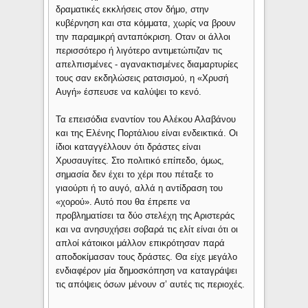
δραματικές εκκλήσεις στον δήμο, στην
κυβέρνηση και στα κόμματα, χωρίς να βρουν
την παραμικρή ανταπόκριση. Οταν οι άλλοι
περισσότερο ή λιγότερο αντιμετώπιζαν τις
απελπισμένες - αγανακτισμένες διαμαρτυρίες
τους σαν εκδηλώσεις ρατσισμού, η «Χρυσή
Αυγή» έσπευσε να καλύψει το κενό.
Τα επεισόδια εναντίον του Αλέκου Αλαβάνου
και της Ελένης Πορτάλιου είναι ενδεικτικά. Οι
ίδιοι καταγγέλλουν ότι δράστες είναι
Χρυσαυγίτες. Στο πολιτικό επίπεδο, όμως,
σημασία δεν έχει το χέρι που πέταξε το
γιαούρτι ή το αυγό, αλλά η αντίδραση του
«χορού». Αυτό που θα έπρεπε να
προβληματίσει τα δύο στελέχη της Αριστεράς
και να ανησυχήσει σοβαρά τις ελίτ είναι ότι οι
απλοί κάτοικοι μάλλον επικρότησαν παρά
αποδοκίμασαν τους δράστες. Θα είχε μεγάλο
ενδιαφέρον μία δημοσκόπηση να καταγράψει
τις απόψεις όσων μένουν σ’ αυτές τις περιοχές.