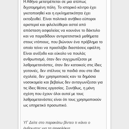
Η Αθήνα μετατρέπεται σε μια ατύπως
διχοτομημένη πόλη. Το ιστορικό κέντρο έχει
γκετοποιηθεί και η εγκληματικότητα έχει
εκτοξευθεί. Είναι πολιτικά ανήθικο εύποροι
αριστεροί και φιλελεύθεροι αστοί από
απόσταση ασφαλείας να κουνάνε το δάκτυλο
και να παραδίδουν αντιρατσιστικά μαθήματα
στους ντόπιους, που βιώνουν ένα πρόβλημα το
οποίο τείνει να προσλάβει διαστάσεις εφιάλτη.
Είναι ανέξοδο και εύκολο να πουλάς
ανθρωπισμό, όταν δεν συγχρωτίζεσαι με
λαθρομετανάστες, όταν δεν κατοικείς στις ίδιες
γειτονιές, δεν στέλνεις τα παιδιά σου στα ίδια
σχολεία, δεν χρησιμοποιείς καν τα δημόσια
νοσοκομεία και βεβαίως δεν ανταγωνίζεσαι για
τις ίδιες θέσεις εργασίας. Συνήθως, η μόνη
σχέση που έχουν όλοι αυτοί με τους
λαθρομετανάστες είναι ότι τους χρησιμοποιούν
ως υπηρετικό προσωπικό.
ΥΓ Δείτε στο παρακάτω βίντεο τι κάνει ο
άνθρωπος για τα ψηφαλάκια...