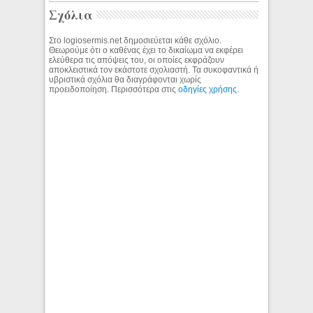
Σχόλια
Στο logiosermis.net δημοσιεύεται κάθε σχόλιο.
Θεωρούμε ότι ο καθένας έχει το δικαίωμα να εκφέρει
ελεύθερα τις απόψεις του, οι οποίες εκφράζουν
αποκλειστικά τον εκάστοτε σχολιαστή. Τα συκοφαντικά ή
υβριστικά σχόλια θα διαγράφονται χωρίς
προειδοποίηση. Περισσότερα στις
οδηγίες χρήσης
.