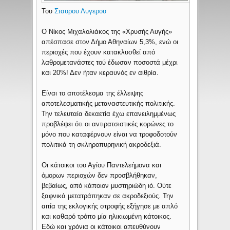
Του
Σταυρου Λυγερου
Ο Νίκος Μιχαλολιάκος της «Χρυσής Αυγής»
απέσπασε στον Δήμο Αθηναίων 5,3%, ενώ οι
περιοχές που έχουν κατακλυσθεί από
λαθρομετανάστες τού έδωσαν ποσοστά μέχρι
και 20%! Δεν ήταν κεραυνός εν αιθρία.
Είναι το αποτέλεσμα της έλλειψης
αποτελεσματικής μεταναστευτικής πολιτικής.
Την τελευταία δεκαετία έχω επανειλημμένως
προβλέψει ότι οι αντιρατσιστικές κορώνες το
μόνο που καταφέρνουν είναι να τροφοδοτούν
πολιτικά τη σκληροπυρηνική ακροδεξιά.
Οι κάτοικοι του Αγίου Παντελεήμονα και
όμορων περιοχών δεν προσβλήθηκαν,
βεβαίως, από κάποιον μυστηριώδη ιό. Ούτε
ξαφνικά μετατράπηκαν σε ακροδεξιούς. Την
αιτία της εκλογικής στροφής εξήγησε με απλό
και καθαρό τρόπο μία ηλικιωμένη κάτοικος.
Εδώ και χρόνια οι κάτοικοι απευθύνουν