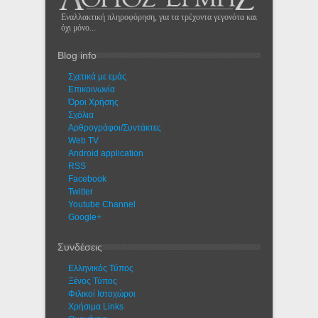
Εναλλακτική πληροφόρηση, για τα τρέχοντα γεγονότα και
όχι μόνο...
Blog info
Σχετικά με εμάς
Eπικοινωνία
Όροι Χρήσης
Σχόλια
Αρθρογράφοι/Συντάκτες
Web TV
Android application
RSS
Facebook
Twitter
Youtube Channel
Google+
Συνδέσεις
Ελληνικός Τύπος
Ξένος Τύπος
Φιλικοί Ιστοχώροι
Χρήσιμα Links